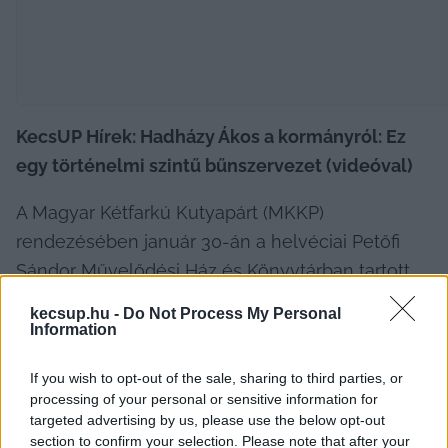
KecsUP Hírek: Hadházy Ákos a kormányról: Ez 
egy történelmi szintű bűnszervezet (videóval)
A Magyar Kétfarkú Kutyapárt (MKKP) 
rendezésében január 30-án a helvéciai Petőfi 
Sándor Művelődési Ház és Könyvtárban tartott 
előadást Hadházy Ákos. A független 
kecsup.hu -
Do Not Process My Personal
országgyűlési képviselő nevével fémjelzett 
Information
„Ennyi EU-s pénzt senki nem vitt el… DE HOL A 
If you wish to opt-out of the sale, sharing to third parties, or
PÉNZ?” című eseményre csordultig telt a 
processing of your personal or sensitive information for
helvéciai művelődési ház terme. Az esemény 
targeted advertising by us, please use the below opt-out
section to confirm your selection. Please note that after your
végén a 
KecsUP Hírek
 Hadházy Ákost az Orbán-