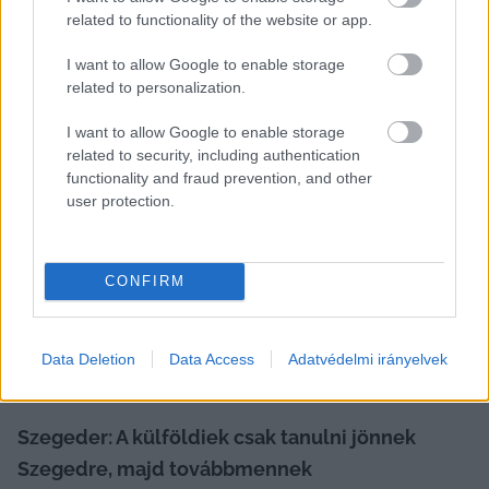
related to functionality of the website or app.
Az Építési és Közlekedési Minisztérium élén álló 
I want to allow Google to enable storage
politikus a héten – a vidéképítő turné 12. 
related to personalization.
állomásaként – Szabolcs-Szatmár-Bereg megye 
székhelyére látogatott. Lázár János ezúttal is azt 
I want to allow Google to enable storage
related to security, including authentication
tette, mint a korábbi állomásokon: szórta a 
functionality and fraud prevention, and other
százmilliárdos ígéreteket, valamint szövetséget 
user protection.
ajánlott a helyieknek, külön kiemelve, hogy 
nagyra becsüli a szabolcsi polgárok hozzáállását. 
CONFIRM
A
Szabolcs24
 beszámolója szerint azt is 
felidézte, hogy tizenöt évvel ezelőtt egy 
egészen más város fogadta az ide érkezőket, 
Data Deletion
Data Access
Adatvédelmi irányelvek
mint ma.
Szegeder: A külföldiek csak tanulni jönnek 
Szegedre, majd továbbmennek