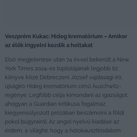
Veszprém Kukac: Hideg krematórium 
– 
Amikor 
az élők irigyelni kezdik a holtakat 
Első megjelenése után 74 évvel bekerült a New 
York Times 2024-es toplistájának legjobb tíz 
könyve közé Debreczeni József vajdasági író, 
újságíró Hideg krematórium című Auschwitz-
regénye. Legfőbb célja kimondani az igazságot, 
ahogyan a Guardian kritikusa fogalmaz, 
kiegyensúlyozott prózában beszámolni a földi 
pokol bugyrairól. Az angol nyelvű kiadásé az 
érdem, a világhír, hogy a holokausztirodalom 