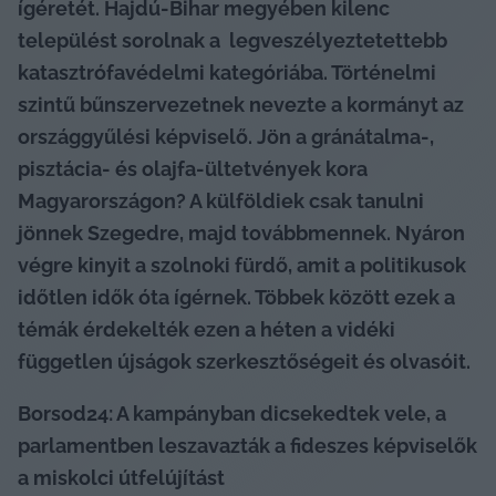
ígéretét. Hajdú-Bihar megyében kilenc 
települést sorolnak a 
 legveszélyeztetettebb 
katasztrófavédelmi 
kategóriába. 
Történelmi 
szintű bűnszervezetnek nevezte a kormányt az 
országgyűlési képviselő. Jön a gránátalma-, 
pisztácia- és olajfa-ültetvények kora 
Magyarországon? A külföldiek csak tanulni 
jönnek Szegedre, majd továbbmennek. Nyáron 
végre kinyit a szolnoki fürdő, amit a politikusok 
időtlen idők óta ígérnek. 
Többek között ezek a 
témák érdekelték ezen a héten a vidéki 
független újságok szerkesztőségeit és olvasóit. 
Borsod24: A kampányban dicsekedtek vele, a 
parlamentben leszavazták a fideszes képviselők 
a miskolci útfelújítást