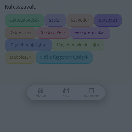
Kulcsszavak:
sajtószabadság
szol24
Szegeder
Borsod24
Debreciner
Szabad Pécs
Veszprémkukac
független újságírás
független vidéki sajtó
szabolcs24
vidéki független újságok
Főoldal
Friss
Események