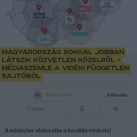
Magyarország sokkal jobban
látszik közvetlen közelről –
médiaszemle a vidéki független
sajtóból
Bajáki Zsanett
Követés
B
Z
4
perc
A miniszter elviccelte a korábbi miskolci 