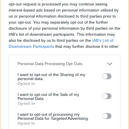
opt-out request is processed you may continue seeing
kormány legnagyobb bűnéről, az előrehozott 
interest-based ads based on personal information utilized by
választásokról és a választási rendszer 
us or personal information disclosed to third parties prior to
your opt-out. You may separately opt-out of the further
módosításáról kérdezte.
disclosure of your personal information by third parties on the
IAB’s list of downstream participants. This information may
also be disclosed by us to third parties on the
IAB’s List of
Downstream Participants
that may further disclose it to other
third parties.
Please note that this website/app uses one or more Google
Personal Data Processing Opt Outs
services and may gather and store information including but
not limited to your visit or usage behaviour. You may click to
I want to opt-out of the Sharing of my
personal data.
Szabad Pécs: Lehet Provance Magyarországon? 
grant or deny consent to Google and its third-party tags to
Opted In
use your data for below specified purposes in below Google
Jönnek a gránátalma-, pisztácia- és olajfa-
consent section.
I want to opt-out of the Sale of my
ültetvények?
Personal Data.
Opted In
I want to opt-out of processing my
Personal Data for Targeted Advertising.
Opted In