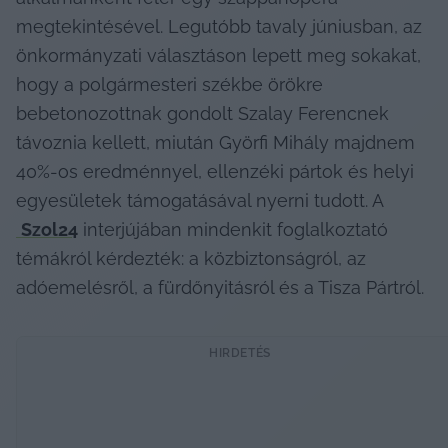
megtekintésével. Legutóbb tavaly júniusban, az 
önkormányzati választáson lepett meg sokakat, 
hogy a polgármesteri székbe örökre 
bebetonozottnak gondolt Szalay Ferencnek 
távoznia kellett, miután Györfi Mihály majdnem 
40%-os eredménnyel, ellenzéki pártok és helyi 
egyesületek támogatásával nyerni tudott. A
Szol24
 interjújában mindenkit foglalkoztató 
témákról kérdezték: a közbiztonságról, az 
adóemelésről, a fürdőnyitásról és a Tisza Pártról.
HIRDETÉS