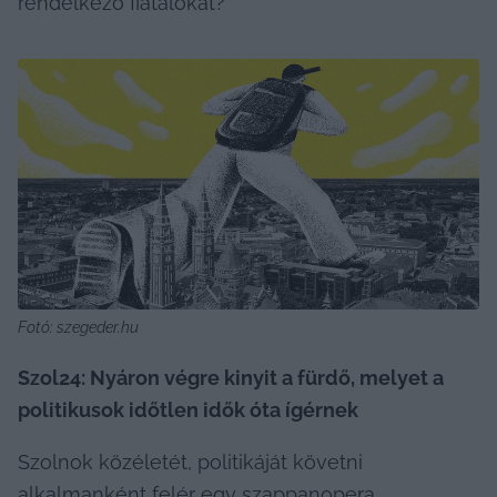
rendelkező fiatalokat?
Fotó: szegeder.hu
Szol24: Nyáron végre kinyit a fürdő, melyet a 
politikusok időtlen idők óta ígérnek
Szolnok közéletét, politikáját követni 
alkalmanként felér egy szappanopera 