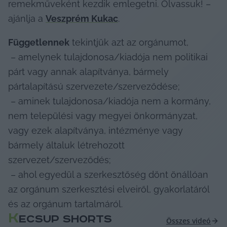
remekműveként kezdik emlegetni. Olvassuk! – 
ajánlja a 
Veszprém Kukac
. 
Függetlennek
 tekintjük azt az orgánumot,

 – amelynek tulajdonosa/kiadója nem politikai 
párt vagy annak alapítványa, bármely 
pártalapítású szervezete/szerveződése;

 – aminek tulajdonosa/kiadója nem a kormány, 
nem települési vagy megyei önkormányzat, 
vagy ezek alapítványa, intézménye vagy 
bármely általuk létrehozott 
szervezet/szerveződés;

 – ahol egyedül a szerkesztőség dönt önállóan 
az orgánum szerkesztési elveiről, gyakorlatáról 
és az orgánum tartalmáról.
K
ECSUP SHORTS
Összes videó