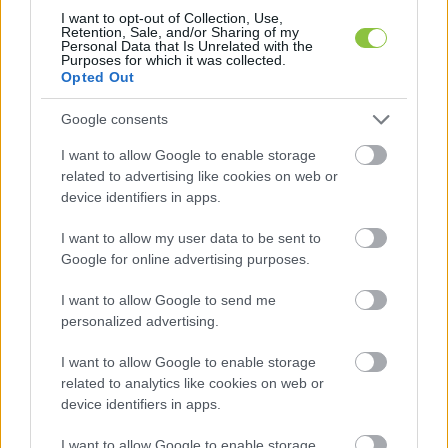
I want to opt-out of Collection, Use,
Retention, Sale, and/or Sharing of my
Personal Data that Is Unrelated with the
Purposes for which it was collected.
A mikroklíma volt a kutatási témája Huber 
Opted Out
Kálmánnak a PTE Földtudományok Doktori 
Google consents
Iskolájában. 2002-től kertészeti vállalkozásba 
kezdett, 2006-ban pedig egy kéthektáros 
I want to allow Google to enable storage
related to advertising like cookies on web or
magánarborétumot hozott létre a Villányi-
device identifiers in apps.
hegység déli oldalán, ahol 50 országnál is többől 
I want to allow my user data to be sent to
származó, mintegy 500 faj viselkedését vizsgálja, 
Google for online advertising purposes.
többek között tölgy-, szamócafa-, gránátalma-, 
pisztácia- és olajfa-kollekcióval is rendelkezik – 
I want to allow Google to send me
personalized advertising.
ezek hazánkban a jövőt is jelenthetik. Részletek 
a 
Szabad Pécs
 cikkében. 
I want to allow Google to enable storage
related to analytics like cookies on web or
device identifiers in apps.
Szabolcs24: Lázár János Nyíregyházán is szórta 
a százmilliárdos ígéreteket 
I want to allow Google to enable storage