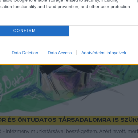
cation functionality and fraud prevention, and other user protection.
CONFIRM
Data Deletion
Data Access
Adatvédelmi irányelvek
r és öntudatos társadalomra is szüks
- intézmény munkatársával beszélgettem. Azért hívott, mert 