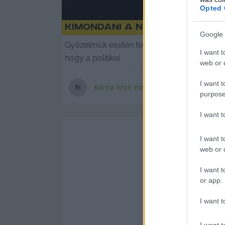
Opted 
Kimondani a NEM-et (vélemé
Google 
Győzelmük esetén felfüggesztené a közmédi
I want t
hogy a politikai
web or d
I want t
Barna Imre Yossarian
B
I
purpose
I want 
I want t
web or d
I want t
or app.
I want t
I want t