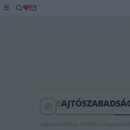
S
AJTÓSZABADSÁ
sajtószabadság címkéhez kapcsolódó 