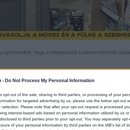
vasolja a MÚOSZ és a Fülke a szerke
nyagot készített, hogy a megtépázott szakmai működés általán
u -
Do Not Process My Personal Information
to opt-out of the sale, sharing to third parties, or processing of your per
formation for targeted advertising by us, please use the below opt-out s
r selection. Please note that after your opt-out request is processed y
eing interest-based ads based on personal information utilized by us or
disclosed to third parties prior to your opt-out. You may separately opt-
losure of your personal information by third parties on the IAB’s list of