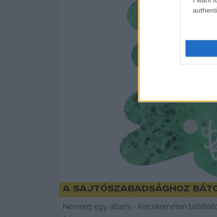
authenti
A sajtószabadsághoz báto
Nemrég egy állami - Kecskeméten található 