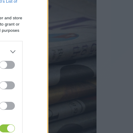
B’s List of
er and store
to grant or
ed purposes