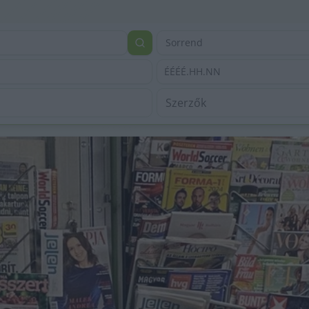
Sorrend
ÉÉÉÉ.HH.NN