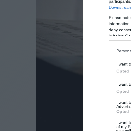
participants
Downstream 
Please note
information 
deny consent
in below Go
Persona
I want t
Opted 
I want t
Opted 
I want 
Advertis
Opted 
I want t
of my P
was col