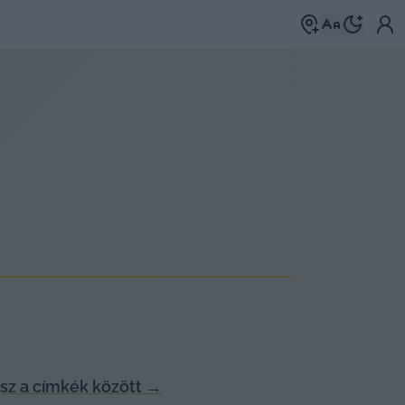
z a címkék között
→