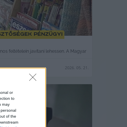
sztőségek pénzügyi
os feltételein javítani lehessen. A Magyar
2026. 05. 21.
sonal or
ection to
ou may
 personal
out of the
 downstream