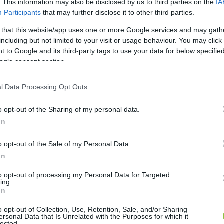
. This information may also be disclosed by us to third parties on the
IA
Participants
that may further disclose it to other third parties.
 that this website/app uses one or more Google services and may gath
including but not limited to your visit or usage behaviour. You may click 
 to Google and its third-party tags to use your data for below specifi
ogle consent section.
l Data Processing Opt Outs
o opt-out of the Sharing of my personal data.
In
o opt-out of the Sale of my Personal Data.
In
to opt-out of processing my Personal Data for Targeted
ing.
In
o opt-out of Collection, Use, Retention, Sale, and/or Sharing
ersonal Data that Is Unrelated with the Purposes for which it
lected.