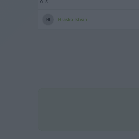
ő is
Hraskó István
H
I