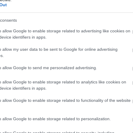
Out
ny)
consents
a hírsugárzását a Tisza – tudhattuk meg néhány hete a prog
o allow Google to enable storage related to advertising like cookies on
evice identifiers in apps.
o allow my user data to be sent to Google for online advertising
s.
to allow Google to send me personalized advertising.
o allow Google to enable storage related to analytics like cookies on
evice identifiers in apps.
o allow Google to enable storage related to functionality of the website
o allow Google to enable storage related to personalization.
o allow Google to enable storage related to security, including