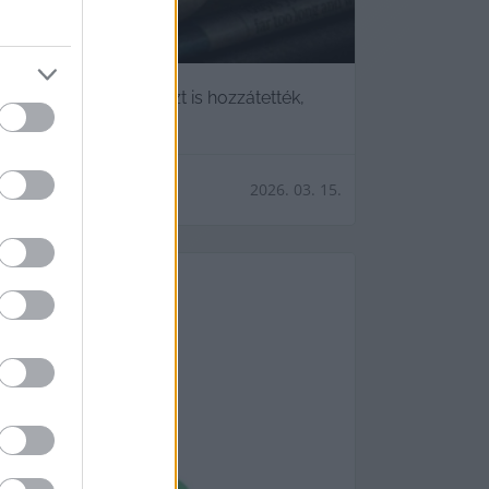
ramjukból, egyben azt is hozzátették,
2026. 03. 15.