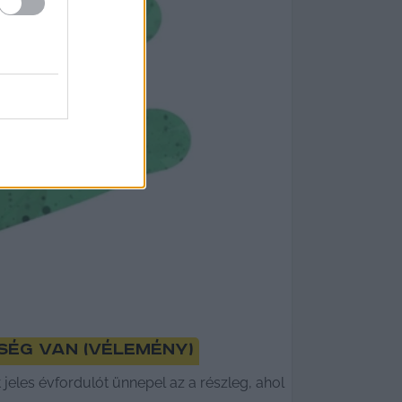
ég van (vélemény)
jeles évfordulót ünnepel az a részleg, ahol