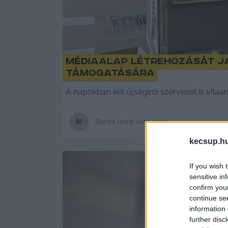
Médiaalap létrehozását ja
támogatására
A napokban két újságírói szervezet is vitaa
Barna Imre Yossarian
B
I
kecsup.h
If you wish 
sensitive in
confirm you
continue se
information 
further disc