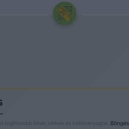
HIRDETÉS
G
legfrissebb hírek, cikkek és háttéranyagok.
Böngéss