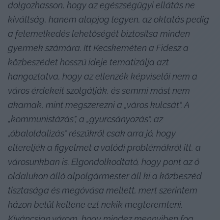
dolgozhasson, hogy az egészségügyi ellátás ne 
kiváltság, hanem alapjog legyen, az oktatás pedig 
a felemelkedés lehetőségét biztosítsa minden 
gyermek számára. Itt Kecskeméten a Fidesz a 
közbeszédet hosszú ideje tematizálja azt 
hangoztatva, hogy az ellenzék képviselői nem a 
város érdekeit szolgálják, és semmi mást nem 
akarnak, mint megszerezni a „város kulcsát”. A 
„kommunistázás”, a „gyurcsányozás”, az 
„óbaloldalizás” részükről csak arra jó, hogy 
eltereljék a figyelmet a valódi problémákról itt, a 
városunkban is. Elgondolkodtató, hogy pont az ő 
oldalukon álló alpolgármester áll ki a közbeszéd 
tisztasága és megóvása mellett, mert szerintem 
házon belül kellene ezt nekik megteremteni. 
Kíváncsian várom, hogy mindez mennyiben fog 