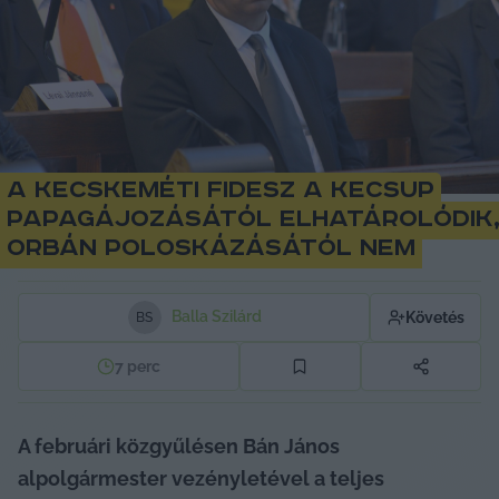
A kecskeméti Fidesz a KecsUP
papagájozásától elhatárolódik
Orbán poloskázásától nem
Balla Szilárd
Követés
B
S
7
perc
A februári közgyűlésen Bán János 
alpolgármester vezényletével a teljes 