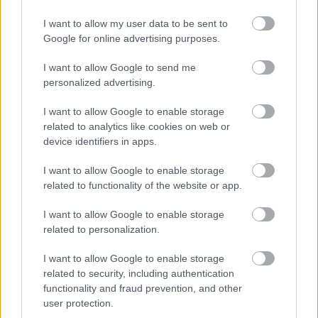
hanem a hatalomnak való behódolás legaljasabb 
I want to allow my user data to be sent to
formája. Egyetlen szó miatt hőzöngenek, de amikor 
Google for online advertising purposes.
a miniszterelnök nyíltan fenyeget és uszít, akkor 
I want to allow Google to send me
némán tűrik. A kecskeméti Fidesz most bizonyíthat. 
personalized advertising.
Vagy kimondja, hogy ennek a miniszterelnöknek 
I want to allow Google to enable storage
távoznia kell, vagy végérvényesen beismeri, hogy a 
related to analytics like cookies on web or
gyávaság és a behódolás rabja.”
device identifiers in apps.
I want to allow Google to enable storage
related to functionality of the website or app.
I want to allow Google to enable storage
related to personalization.
I want to allow Google to enable storage
Tóth Szilárd
 képviselő (Szövetség a Hírös 
related to security, including authentication
Városért):

functionality and fraud prevention, and other
user protection.
„Elnézésüket kérem, de ebben a tárgyban nem 