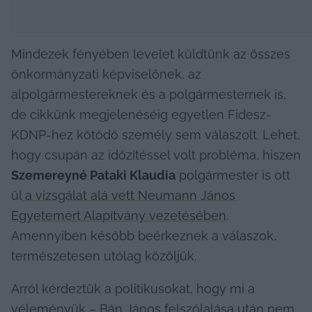
Mindezek fényében levelet küldtünk az összes 
önkormányzati képviselőnek, az 
alpolgármestereknek és a polgármesternek is, 
de cikkünk megjelenéséig egyetlen Fidesz-
KDNP-hez kötődő személy sem válaszolt. Lehet, 
hogy csupán az időzítéssel volt probléma, hiszen 
Szemereyné Pataki Klaudia
 polgármester is ott 
ül
 a vizsgálat alá vett Neumann János 
Egyetemért Alapítvány vezetésében
. 
Amennyiben később beérkeznek a válaszok, 
természetesen utólag közöljük.
Arról kérdeztük a politikusokat, hogy mi a 
véleményük – Bán János felszólalása után nem 