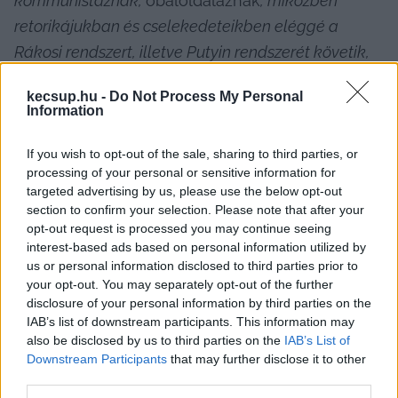
kommunistáznak, 
óbaloldalaznak
, miközben 
retorikájukban és cselekedeteikben eléggé a 
Rákosi rendszert, illetve Putyin rendszerét követik, 
némi náci jellegű betoldással. Az, hogy a 
kecsup.hu -
Do Not Process My Personal
miniszterelnökük – az enyém nem – idáig eljutott, 
Information
nettó szégyen a kormánypártokra nézve, de sajnos 
az országunkra nézve is. Természetesen ma már 
If you wish to opt-out of the sale, sharing to third parties, or
processing of your personal or sensitive information for
magyarázzák a bizonyítványt, hogy nem is úgy 
targeted advertising by us, please use the below opt-out
mondta, csak úgy tűnt. M
intha
… Annyi gerinc sincs 
section to confirm your selection. Please note that after your
opt-out request is processed you may continue seeing
miniszterelnökükben, hogy vállalja amit mondott,
interest-based ads based on personal information utilized by
annak fényében, hogy a kezdeti liberális pártból 
us or personal information disclosed to third parties prior to
milyen d
öbrögis
, hatalomhoz ragaszkodó hűbéres 
your opt-out. You may separately opt-out of the further
disclosure of your personal information by third parties on the
birodalom lett, ez persze nem meglepő. Az, hogy a 
IAB’s list of downstream participants. This information may
kecskeméti közgyűlésen is felmondják a 
also be disclosed by us to third parties on the
IAB’s List of
Downstream Participants
that may further disclose it to other
kormánypropagandát, 
brüsszelezés és
stb.
, 
third parties.
inkább tűnik papagáj üzemmódnak, mint a város 