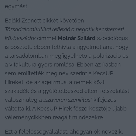
egymást.
Bajáki Zsanett 
cikkét
 követően 
Társadalomkritikai reflexió a negatív kecskeméti 
közbeszédre 
címmel 
Molnár Szilárd
 szociológus 
is posztolt, ebben felhívta a figyelmet arra, hogy 
a társadalomban megfigyelhető a polarizáció és 
a vitakultúra gyors romlása. Ebben az írásban 
sem említették meg név szerint a KecsUP 
Híreket, de az ageizmus, a nemek közti 
szakadék és a gyűlöletbeszéd elleni felszólalást 
valószínűleg a 
„szuverén szenilitás”
 kifejezés 
váltotta ki. A KecsUP Hírek főszerkesztője újabb 
véleménycikkben reagált mindezekre
.
Ezt a felelősségvállalást, ahogyan ők nevezik, 