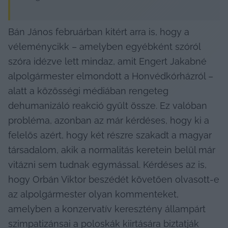
Bán János februárban kitért arra is, hogy a 
véleménycikk – amelyben egyébként szóról 
szóra idézve lett mindaz, amit Engert Jakabné 
alpolgármester elmondott a Honvédkórházról – 
alatt a közösségi médiában rengeteg 
dehumanizáló reakció gyűlt össze. Ez valóban 
probléma, azonban az már kérdéses, hogy ki a 
felelős azért, hogy két részre szakadt a magyar 
társadalom, akik a normalitás keretein belül már 
vitázni sem tudnak egymással. Kérdéses az is, 
hogy Orbán Viktor beszédét követően olvasott-e 
az alpolgármester olyan kommenteket, 
amelyben a konzervatív keresztény állampárt 
szimpatizánsai a poloskák kiirtására biztatják 