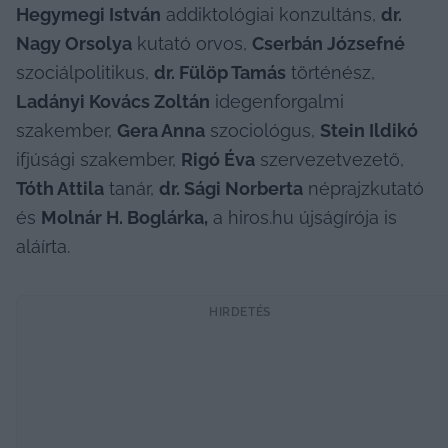
Hegymegi István
 addiktológiai konzultáns, 
d
r. 
Nagy Orsolya
 kutató orvos, 
Cserbán Józsefné
szociálpolitikus, 
d
r. Fülöp Tamás
 történész, 
Ladányi Kovács Zoltán
 idegenforgalmi 
szakember, 
Gera Anna
 szociológus, 
Stein Ildikó
ifjúsági szakember, 
Rigó Éva
 szervezetvezető, 
Tóth Attila
 tanár, 
dr
. Sági Norberta
 néprajzkutató 
és 
Molnár H. Boglárka,
 a hiros.hu újságírója is 
aláírta.
HIRDETÉS