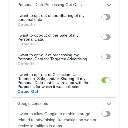
Please note that this website/app uses one or more Google
érdekeit képviselő érdemi hozzászólásnak. A 
Personal Data Processing Opt Outs
services and may gather and store information including but
magam részéről tartom magam az eddigiekhez, 
not limited to your visit or usage behaviour. You may click to
I want to opt-out of the Sharing of my
personal data.
semmilyen rendezvényen nem veszek részt, amit a 
grant or deny consent to Google and its third-party tags to
Opted In
use your data for below specified purposes in below Google
kormányoldal szervez, illetve ünnepségeken sem 
consent section.
I want to opt-out of the Sale of my
kívánok együtt mutatkozni velük.”
Personal Data.
Opted In
Gyuris Dávid
 képviselő (Szövetség a Hírös 
I want to opt-out of processing my
Personal Data for Targeted Advertising.
Városért):

Opted In
„A kecskeméti Fidesz februárban még a közbeszéd 
I want to opt-out of Collection, Use,
tisztaságának védelmezőjeként tetszelgett, amikor 
Retention, Sale, and/or Sharing of my
Personal Data that Is Unrelated with the
egy újságcikk egyetlen szavát kiforgatva próbált 
Purposes for which it was collected.
Opted Out
botrányt csinálni. Most, hogy Orbán Viktor 
poloskáknak nevezi politikai ellenfeleit, és a pokol 
Google consents
bugyraival fenyegeti a független bírókat, 
I want to allow Google to enable storage
újságírókat és civileket, gyáván lapítanak, meg se 
related to advertising like cookies on web or
mernek szólalni. Ez nem pusztán képmutatás, 
device identifiers in apps.