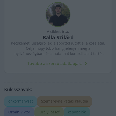
A cikket írta:
Balla
Szilárd
Kecskeméti újságíró, aki a sporttól jutott el a közéletig.
Célja, hogy több hang jelenjen meg a
nyilvánosságban, és a hatalmat kontroll alatt tartó
újságírás erősödjön. A város ügyeit szenvedéllyel és
Tovább a szerző adatlapjára
kritikus szemmel követi.
Kulcsszavak:
önkormányzat
Szemereyné Pataki Klaudia
Orbán Viktor
Király József
képviselők