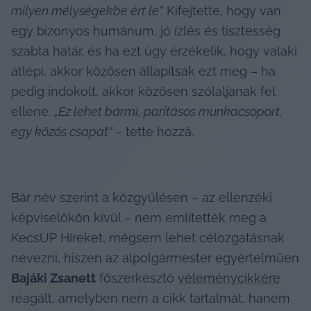
milyen mélységekbe ért le”.
 Kifejtette, hogy van 
egy bizonyos humánum, jó ízlés és tisztesség 
szabta határ, és ha ezt úgy érzékelik, hogy valaki 
átlépi, akkor közösen állapítsák ezt meg – ha 
pedig indokolt, akkor közösen szólaljanak fel 
ellene. 
„Ez lehet bármi, paritásos munkacsoport, 
egy közös csapat”
 – tette hozzá.
Bár név szerint a közgyűlésen – az ellenzéki 
képviselőkön kívül – nem említették meg a 
KecsUP Híreket, mégsem lehet célozgatásnak 
nevezni, hiszen az alpolgármester egyértelműen 
Bajáki Zsanett
 főszerkesztő 
véleménycikkére
reagált, amelyben nem a cikk tartalmát, hanem 