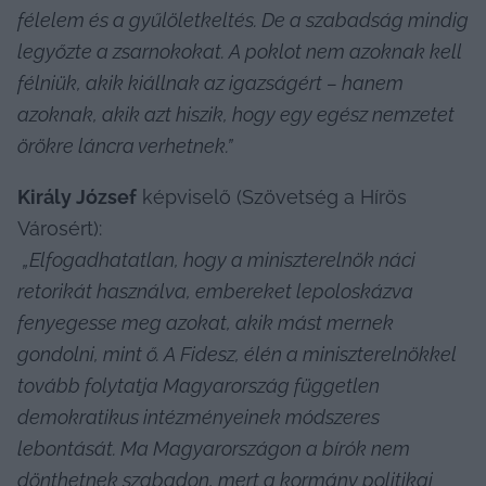
félelem és a gyűlöletkeltés. De a szabadság mindig 
legyőzte a zsarnokokat. A poklot nem azoknak kell 
félniük, akik kiállnak az igazságért – hanem 
azoknak, akik azt hiszik, hogy egy egész nemzetet 
örökre láncra verhetnek.”
Király József
 képviselő (Szövetség a Hírös 
Városért):

„Elfogadhatatlan, hogy a miniszterelnök náci 
retorikát használva, embereket lepoloskázva 
fenyegesse meg azokat, akik mást mernek 
gondolni, mint ő. A Fidesz, élén a miniszterelnökkel 
tovább folytatja Magyarország független 
demokratikus intézményeinek módszeres 
lebontását. Ma Magyarországon a bírók nem 
dönthetnek szabadon, mert a kormány politikai 