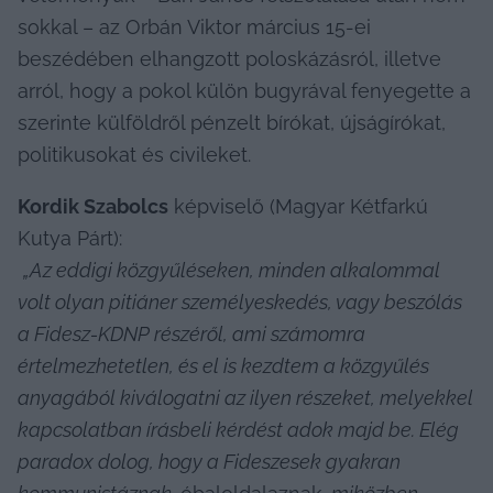
sokkal – az Orbán Viktor március 15-ei 
beszédében elhangzott poloskázásról, illetve 
arról, hogy a pokol külön bugyrával fenyegette a 
szerinte külföldről pénzelt bírókat, újságírókat, 
politikusokat és civileket.
Kordik Szabolcs
 képviselő (Magyar Kétfarkú 
Kutya Párt):

„Az eddigi közgyűléseken, minden alkalommal 
volt olyan pitiáner személyeskedés, vagy beszólás 
a Fidesz-KDNP részéről, ami számomra 
értelmezhetetlen, és el is kezdtem a közgyűlés 
anyagából kiválogatni az ilyen részeket, melyekkel 
kapcsolatban írásbeli kérdést adok majd be. Elég 
paradox dolog, hogy a Fideszesek gyakran 