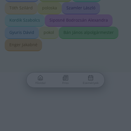
Tóth Szilárd
poloska
Szamler László
Kordik Szabolcs
Siposné Bodrozsán Alexandra
Gyuris Dávid
pokol
Bán János alpolgármester
Enger Jakabné
Főoldal
Friss
Események