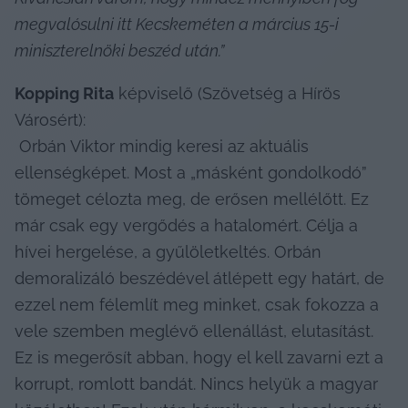
megvalósulni itt Kecskeméten a március 15-i 
miniszterelnöki beszéd után.”
Kopping Rita
 képviselő (Szövetség a Hírös 
Városért):

 Orbán Viktor mindig keresi az aktuális 
ellenségképet. Most a „másként gondolkodó” 
tömeget célozta meg, de erősen mellélőtt. Ez 
már csak egy vergődés a hatalomért. Célja a 
hívei hergelése, a gyűlöletkeltés. Orbán 
demoralizáló beszédével átlépett egy határt, de 
ezzel nem félemlít meg minket, csak fokozza a 
vele szemben meglévő ellenállást, elutasítást. 
Ez is megerősít abban, hogy el kell zavarni ezt a 
korrupt, romlott bandát. Nincs helyük a magyar 