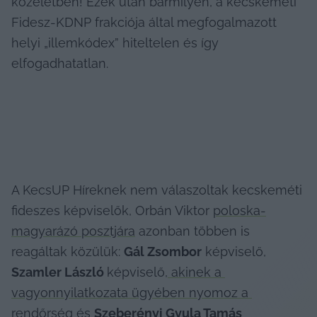
közéletben! Ezek után bármilyen, a kecskeméti 
Fidesz-KDNP frakciója által megfogalmazott 
helyi „illemkódex” hiteltelen és így 
elfogadhatatlan.
A KecsUP Híreknek nem válaszoltak kecskeméti 
fideszes képviselők, Orbán Viktor 
poloska-
magyarázó posztjára
 azonban többen is 
reagáltak közülük: 
Gál Zsombor
 képviselő, 
Szamler László 
képviselő,
 akinek a 
vagyonnyilatkozata ügyében nyomoz a 
rendőrség
 és 
Szeberényi Gyula Tamás