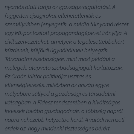
nyomás alatt tartja az igazságszolgáltatást. A 
független újságírókat ellehetetlenítik és 
személyükben fenyegetik, a média túlnyomó részét 
egy központosított propagandagépezet irányítja. A 
civil szervezeteket, amelyek a legelesettebbekért 
küzdenek, külföldi ügynököknek bélyegzik. 
Társadalmi kisebbségek, mint most például a 
melegek, alapvető szabadságjogait korlátozzák. 
Ez Orbán Viktor politikája: uszítás és 
ellenségkeresés, miközben az ország egyre 
mélyebbre süllyed a gazdasági és társadalmi 
válságban. A Fidesz rendszerében a kiváltságos 
kevesek tovább gazdagodnak, a többség napról 
napra nehezebb helyzetbe kerül. A valódi nemzeti 
érdek az, hogy mindenki tisztességes bérért 