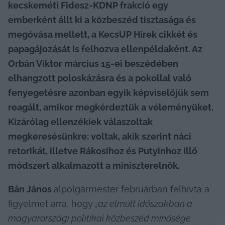
kecskeméti Fidesz-KDNP frakció egy 
emberként állt ki a közbeszéd tisztasága és 
megóvása mellett, a KecsUP Hírek cikkét és 
papagájozását is felhozva ellenpéldaként. Az 
Orbán Viktor március 15-ei beszédében 
elhangzott poloskázásra és a pokollal való 
fenyegetésre azonban egyik képviselőjük sem 
reagált, amikor megkérdeztük a véleményüket. 
Kizárólag ellenzékiek válaszoltak 
megkeresésünkre: voltak, akik szerint náci 
retorikát, illetve Rákosihoz és Putyinhoz illő 
módszert alkalmazott a miniszterelnök. 
Bán János 
alpolgármester februárban felhívta a 
figyelmet arra, hogy
 „az elmúlt időszakban a 
magyarországi politikai közbeszéd minősége 