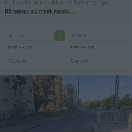
legfrissebb hírek, cikkek és háttéranyagok.
Böngéssz a címkék között
→
Sorrend
ÉÉÉÉ.HH.NN
ÉÉÉÉ.HH.NN