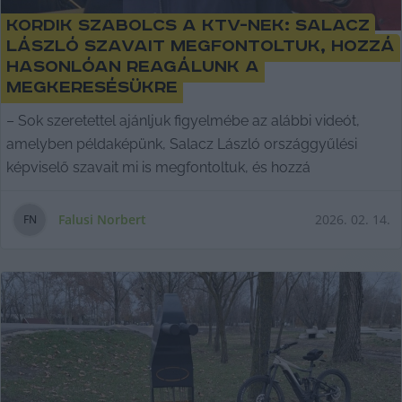
Kordik Szabolcs a KTV-nek: Salacz
László szavait megfontoltuk, hozzá
hasonlóan reagálunk a
megkeresésükre
– Sok szeretettel ajánljuk figyelmébe az alábbi videót,
amelyben példaképünk, Salacz László országgyűlési
képviselő szavait mi is megfontoltuk, és hozzá
Falusi Norbert
2026. 02. 14.
F
N