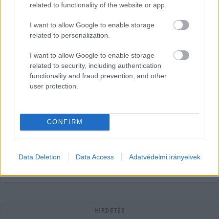
related to functionality of the website or app.
I want to allow Google to enable storage
related to personalization.
I want to allow Google to enable storage
related to security, including authentication
Parkoló helyett bringatámaszok:
functionality and fraud prevention, and other
biztonságosabbá válhat a zebrán
user protection.
történő átkelés a Kada iskolánál
Két parkoló helyére is kerékpártámaszok kerülhetnek a
CONFIRM
Kada Elek Technikumnak (jelenleg még) otthont adó épület
mellett, ezzel pedig a kerékpáros
Data Deletion
Data Access
Adatvédelmi irányelvek
Barna Imre Yossarian
2026. 02. 16.
B
I
HIRDETÉS