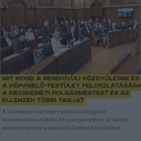
Mit mond a rendkívüli közgyűlésre és
a képviselő-testület feloszlatásár
a kecskeméti polgármester? És az
ellenzék többi tagja?
A Szövetség múlt héten rendkívüli közgyűlés
összehívására szólította fel a polgármestert, az ülésen
kezdeményeznék a képviselő-testület feloszlatását.