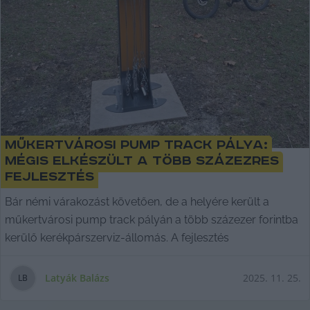
Műkertvárosi pump track pálya:
mégis elkészült a több százezres
fejlesztés
Bár némi várakozást követően, de a helyére került a
műkertvárosi pump track pályán a több százezer forintba
kerülő kerékpárszerviz-állomás. A fejlesztés
Latyák Balázs
2025. 11. 25.
L
B