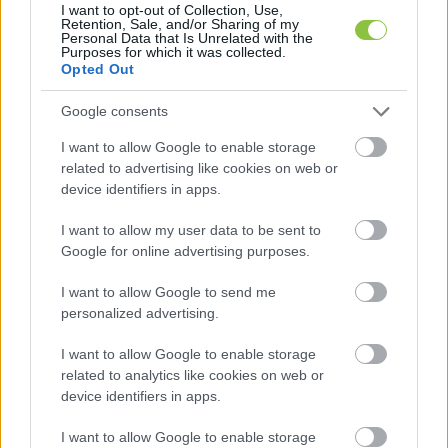
I want to opt-out of Collection, Use,
Retention, Sale, and/or Sharing of my
Induljanak-e a kutyák a
Personal Data that Is Unrelated with the
Purposes for which it was collected.
választáson?
Opted Out
Az utóbbi három választáson mindig előkerült ugyanaz az
Google consents
érv: a magyar választási rendszer szabályait ismerve – és
I want to allow Google to enable storage
tudomásul véve – az egyéni körzetekben
related to advertising like cookies on web or
device identifiers in apps.
Alter Róbert
2026. 02. 25.
A
R
I want to allow my user data to be sent to
Google for online advertising purposes.
I want to allow Google to send me
personalized advertising.
I want to allow Google to enable storage
related to analytics like cookies on web or
device identifiers in apps.
I want to allow Google to enable storage