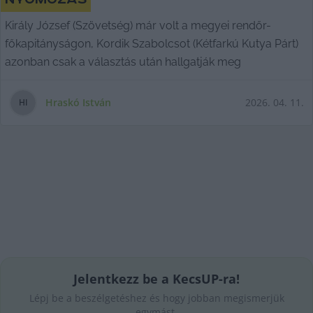
nyomozás
Király József (Szövetség) már volt a megyei rendőr-
főkapitányságon, Kordik Szabolcsot (Kétfarkú Kutya Párt)
azonban csak a választás után hallgatják meg
Hraskó István
2026. 04. 11.
H
I
Jelentkezz be a KecsUP-ra!
Lépj be a beszélgetéshez és hogy jobban megismerjük
egymást.