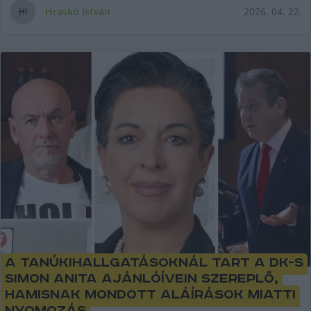
Hraskó István
2026. 04. 22.
H
I
A tanúkihallgatásoknál tart a DK-s
Simon Anita ajánlóívein szereplő,
hamisnak mondott aláírások miatti