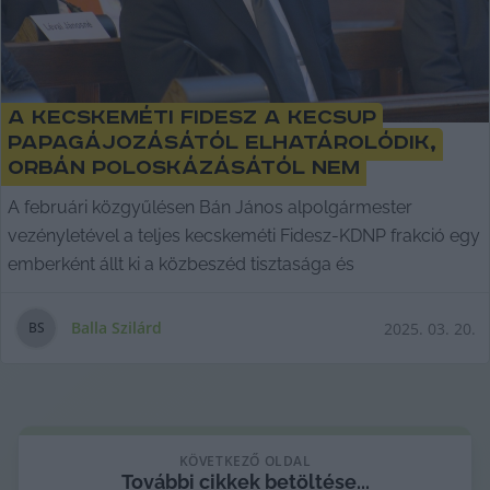
A kecskeméti Fidesz a KecsUP
papagájozásától elhatárolódik,
Orbán poloskázásától nem
A februári közgyűlésen Bán János alpolgármester
vezényletével a teljes kecskeméti Fidesz-KDNP frakció egy
emberként állt ki a közbeszéd tisztasága és
Balla Szilárd
2025. 03. 20.
B
S
KÖVETKEZŐ OLDAL
További cikkek betöltése...