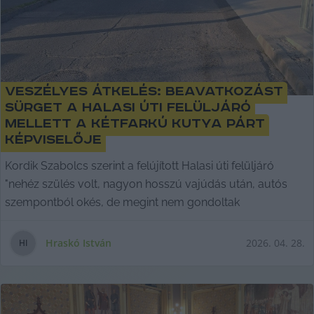
Veszélyes átkelés: beavatkozást
sürget a Halasi úti felüljáró
mellett a Kétfarkú Kutya Párt
képviselője
Kordik Szabolcs szerint a felújított Halasi úti felüljáró
"nehéz szülés volt, nagyon hosszú vajúdás után, autós
szempontból okés, de megint nem gondoltak
Hraskó István
2026. 04. 28.
H
I