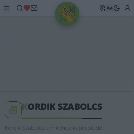
HIRDETÉS
K
ORDIK SZABOLCS
Kordik Szabolcs címkéhez kapcsolódó