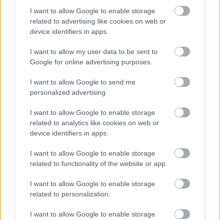
Az NJEA ezt követően közölte, hogy 
nem 
I want to allow Google to enable storage
fogadja
 el az ÁSZ elmarasztaló jelentését. Az ügy 
related to advertising like cookies on web or
kapcsán a városi közgyűlés ellenzéki frakciója 
device identifiers in apps.
közleményt
 adott ki, amelyben felszólították a 
I want to allow my user data to be sent to
polgármestert és az alpolgármestert, hogy 
Google for online advertising purposes.
mondjanak le egyetemi alapítványi 
I want to allow Google to send me
tisztségeikről. Ma délelőtt a Szövetség már 
personalized advertising.
sajtótájékoztatón
 ismételte el ugyanezt a 
I want to allow Google to enable storage
kecskeméti Városháza előtt, ahol bejelentették, 
related to analytics like cookies on web or
hogy tüntetést szerveznek az egyetemet 
device identifiers in apps.
fenntartó alapítvány ügye kapcsán – írta a 
I want to allow Google to enable storage
KecsUP Hírek. Minden bizonnyal az NJE rektora 
related to functionality of the website or app.
erre, valamint az elmúlt napokban az MNB, a 
I want to allow Google to enable storage
PADME és az NJEA körül kialakult intenzív 
related to personalization.
politikai vitákra reagált.
I want to allow Google to enable storage