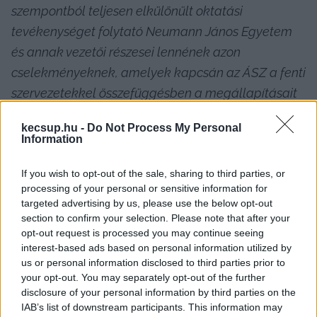
szempontból teljesen elkülönült oktatási 
tevékenységet folytató Neumann János Egyetem 
és annak vezetői részesei lennének azon 
cselekményeknek, amelyek kapcsán az ÁSZ a fenti 
szervezetekkel összefüggésben a megállapításait 
megfogalmazta.
kecsup.hu -
Do Not Process My Personal
Information
If you wish to opt-out of the sale, sharing to third parties, or
Előzmény:
 a múlt héten számos országos 
processing of your personal or sensitive information for
sajtóorgánum és a KecsUP Hírek
 beszámolt róla
, 
targeted advertising by us, please use the below opt-out
section to confirm your selection. Please note that after your
hogy az Állami Számvevőszék jelentést tett 
opt-out request is processed you may continue seeing
közzé a Magyar Nemzeti Bank működéséről. A 
interest-based ads based on personal information utilized by
dokumentum többek között a kecskeméti 
us or personal information disclosed to third parties prior to
your opt-out. You may separately opt-out of the further
Neumann János Egyetemért Alapítvány 
disclosure of your personal information by third parties on the
gazdálkodását, valamint az MNB Pallas Athéné 
IAB’s list of downstream participants. This information may