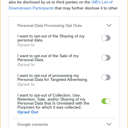
also be disclosed by us to third parties on the
IAB’s List of
Domus Meriti Alapítványának (PADME) 
Downstream Participants
that may further disclose it to other
működését is részletesen vizsgálta. A jelentés 
third parties.
több súlyos megállapítást tartalmaz, amelyeket 
Please note that this website/app uses one or more Google
Personal Data Processing Opt Outs
a Neumann János Egyetemért Alapítvány 2021–
services and may gather and store information including but
2023 közötti időszakának ellenőrzése során 
not limited to your visit or usage behaviour. You may click to
I want to opt-out of the Sharing of my
personal data.
grant or deny consent to Google and its third-party tags to
tártak fel. Az ellenőrzés szerint az alapítvány 
Opted In
use your data for below specified purposes in below Google
több mint 127,5 milliárd forintnyi állami forrásból 
consent section.
I want to opt-out of the Sale of my
Personal Data.
származó vagyont helyezett el egy olyan 
Opted In
vállalati kötvényben, amelynek likviditása 
I want to opt-out of processing my
erősen kérdéses volt.
Personal Data for Targeted Advertising.
Opted In
I want to opt-out of Collection, Use,
Retention, Sale, and/or Sharing of my
Personal Data that Is Unrelated with the
Purposes for which it was collected.
Opted Out
Google consents