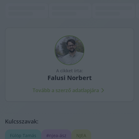
A cikket írta:
Falusi
Norbert
Tovább a szerző adatlapjára
Kulcsszavak:
Fülöp Tamás
#njea-ász
NJEA