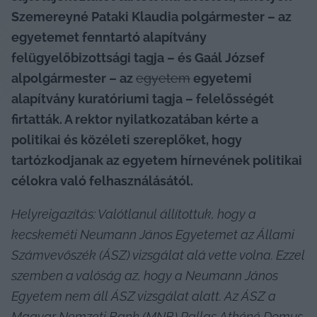
Szemereyné Pataki Klaudia polgármester – az 
egyetemet fenntartó alapítvány 
felügyelőbizottsági tagja – és Gaál József 
alpolgármester – az 
egyetem
 egyetemi 
alapítvány kuratóriumi tagja – felelősségét 
firtatták. A rektor nyilatkozatában kérte a 
politikai és közéleti szereplőket, hogy 
tartózkodjanak az egyetem hírnevének politikai 
célokra való felhasználásától.
Helyreigazítás: Valótlanul állítottuk, hogy a 
kecskeméti Neumann János Egyetemet az Állami 
Számvevőszék (ÁSZ) vizsgálat alá vette volna. Ezzel 
szemben a valóság az, hogy a Neumann János 
Egyetem nem áll ÁSZ vizsgálat alatt. Az ÁSZ a 
Magyar Nemzeti Bank (MNB) Pallas Athéné Domus 