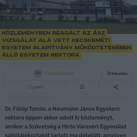
Közleményben reagált az ÁSZ
vizsgálat alá vett kecskeméti
egyetem alapítvány működtetésében
álló egyetem rektora
Falusi Norbert
Követés
F
N
3
perc
Dr. Fülöp Tamás, a Neumann János Egyetem 
rektora éppen akkor adott ki közleményt, 
amikor a Szövetség a Hírös Városért Egyesület 
sajtótájékoztatót tartott ma délelőtt, amelyen 