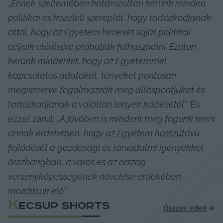
„
Ennek szellemében határozottan kérünk minden 
politikai és közéleti szereplőt, hogy tartózkodjanak 
attól, hogy az Egyetem hírnevét saját politikai 
céljaik elérésére próbálják felhasználni. Ezúton 
kérünk mindenkit, hogy az Egyetemmel 
kapcsolatos adatokat, tényeket pontosan 
megismerve fogalmazzák meg álláspontjukat és 
tartózkodjanak a valótlan tények közlésétől
.” És 
ezzel zárul: „
A jövőben is mindent meg fogunk tenni 
annak érdekében, hogy az Egyetem hosszútávú 
fejlődését a gazdasági és társadalmi igényekkel 
összhangban, a város és az ország 
versenyképességének növelése érdekében 
mozdítsuk elő
.”
K
ECSUP SHORTS
Összes videó