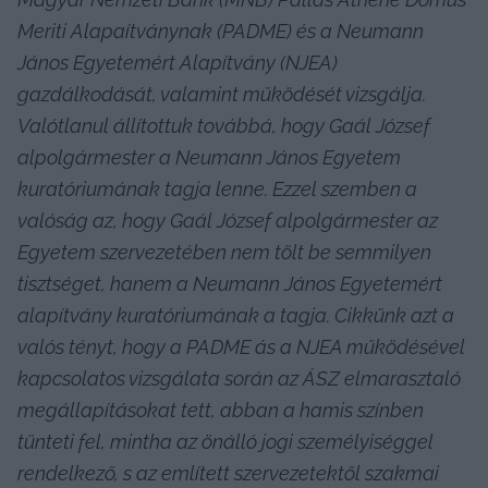
Meriti Alapaítványnak (PADME) és a Neumann 
János Egyetemért Alapítvány (NJEA) 
gazdálkodását, valamint működését vizsgálja. 
Valótlanul állítottuk továbbá, hogy Gaál József 
alpolgármester a Neumann János Egyetem 
kuratóriumának tagja lenne. Ezzel szemben a 
valóság az, hogy Gaál József alpolgármester az 
Egyetem szervezetében nem tölt be semmilyen 
tisztséget, hanem a Neumann János Egyetemért 
alapítvány kuratóriumának a tagja. Cikkünk azt a 
valós tényt, hogy a PADME ás a NJEA működésével 
kapcsolatos vizsgálata során az ÁSZ elmarasztaló 
megállapításokat tett, abban a hamis színben 
tünteti fel, mintha az önálló jogi személyiséggel 
rendelkező, s az említett szervezetektől szakmai 