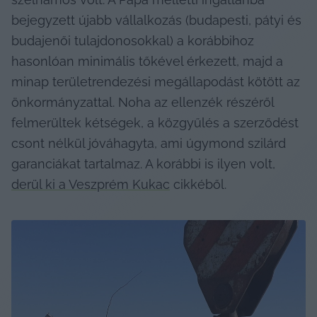
bejegyzett újabb vállalkozás (budapesti, pátyi és 
budajenői tulajdonosokkal) a korábbihoz 
hasonlóan minimális tőkével érkezett, majd a 
minap területrendezési megállapodást kötött az 
önkormányzattal. Noha az ellenzék részéről 
felmerültek kétségek, a közgyűlés a szerződést 
csont nélkül jóváhagyta, ami úgymond szilárd 
garanciákat tartalmaz. A korábbi is ilyen volt, 
derül ki a Veszprém Kukac
 cikkéből.