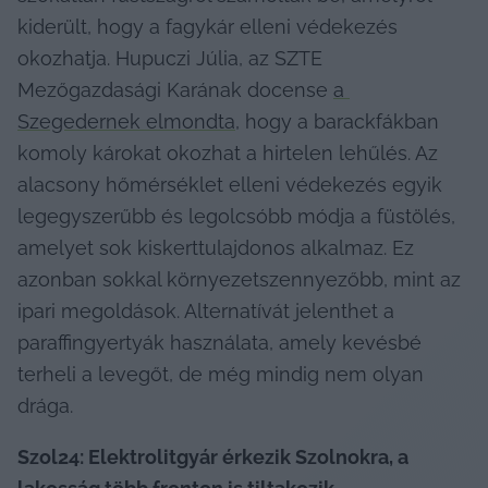
kiderült, hogy a fagykár elleni védekezés 
okozhatja. Hupuczi Júlia, az SZTE 
Mezőgazdasági Karának docense 
a 
Szegedernek elmondta
, hogy a barackfákban 
komoly károkat okozhat a hirtelen lehűlés. Az 
alacsony hőmérséklet elleni védekezés egyik 
legegyszerűbb és legolcsóbb módja a füstölés, 
amelyet sok kiskerttulajdonos alkalmaz. Ez 
azonban sokkal környezetszennyezőbb, mint az 
ipari megoldások. Alternatívát jelenthet a 
paraffingyertyák használata, amely kevésbé 
terheli a levegőt, de még mindig nem olyan 
drága.
Szol24: Elektrolitgyár érkezik Szolnokra, a 