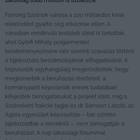
lakosság több fronton is tiltakozik
Forrong Szolnok városa a 100 milliárdos kínai 
elektrolitot gyártó cég érkezése ellen. A 
városban rendkívüli testületi ülést is tartottak, 
ahol Györfi Mihály polgármester 
kezdeményezésére név szerinti szavazás történt 
a tájékoztató beszámolójának elfogadásáról. A 
képviselők egyhangúlag megerősítették, hogy 
megismerték a beruházás részleteit, a 
kormánypárti képviselők ennek tudatában 
kifejezték támogatásukat a projekt iránt, míg a 
Szolnokért frakció tagjai és dr. Sámson László, az 
Agóra egyesület képviselője – bár szintén 
tájékozódtak a tervekről –, nem támogatják a 
beruházást. A nap lakossági fórummal 