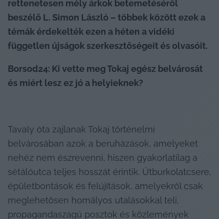
rettenetesen mély árkok betemetéséről 
beszélő L. Simon László – többek között ezek a 
témák érdekelték ezen a héten a vidéki 
független újságok szerkesztőségeit és olvasóit.
Borsod24: Ki vette meg Tokaj egész belvárosát 
és miért lesz ez jó a helyieknek?
Tavaly óta zajlanak Tokaj történelmi 
belvárosában azok a beruházások, amelyeket 
nehéz nem észrevenni, hiszen gyakorlatilag a 
sétálóutca teljes hosszát érintik. Útburkolatcsere, 
épületbontások és felújítások, amelyekről csak 
meglehetősen homályos utalásokkal teli, 
propagandaszagú posztok és közlemények 