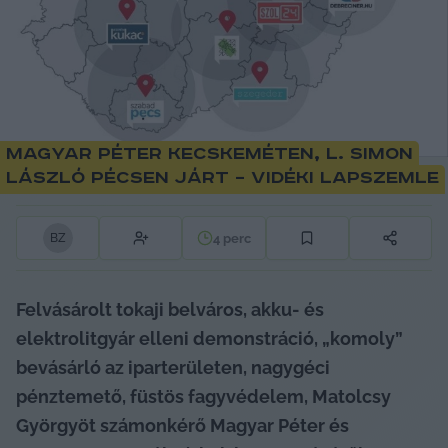
Magyar Péter Kecskeméten, L. Simon
László Pécsen járt – vidéki lapszemle
4
perc
B
Z
Felvásárolt tokaji belváros, akku- és 
elektrolitgyár elleni demonstráció, „komoly” 
bevásárló az iparterületen, nagygéci 
pénztemető, füstös fagyvédelem, Matolcsy 
Györgyöt számonkérő Magyar Péter és 