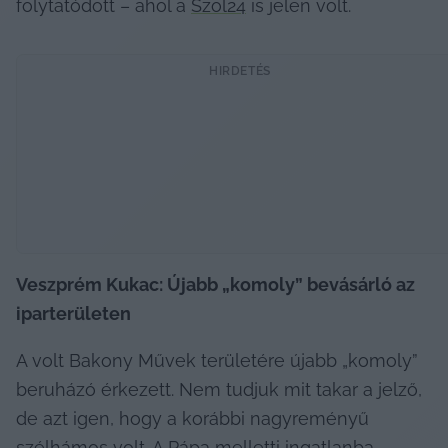
folytatódott – ahol a 
Szol24
 is jelen volt.
HIRDETÉS
Veszprém Kukac: Újabb „komoly” bevásárló az 
iparterületen
A volt Bakony Művek területére újabb „komoly” 
beruházó érkezett. Nem tudjuk mit takar a jelző, 
de azt igen, hogy a korábbi nagyreményű 
szélhámos volt. A Pápa melletti ingatlanba 