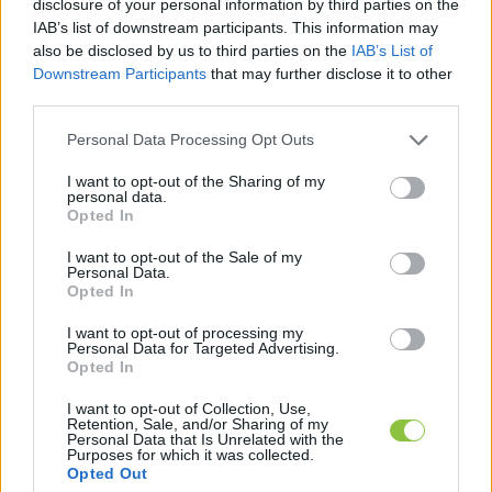
disclosure of your personal information by third parties on the
IAB’s list of downstream participants. This information may
also be disclosed by us to third parties on the
IAB’s List of
Downstream Participants
that may further disclose it to other
third parties.
Please note that this website/app uses one or more Google
Personal Data Processing Opt Outs
services and may gather and store information including but
not limited to your visit or usage behaviour. You may click to
I want to opt-out of the Sharing of my
personal data.
grant or deny consent to Google and its third-party tags to
Opted In
use your data for below specified purposes in below Google
consent section.
I want to opt-out of the Sale of my
Personal Data.
Opted In
Szabad Pécs: L. Simon László rettenetesen mély 
I want to opt-out of processing my
árkok betemetéséről beszélt
Personal Data for Targeted Advertising.
Opted In
I want to opt-out of Collection, Use,
Retention, Sale, and/or Sharing of my
Personal Data that Is Unrelated with the
Purposes for which it was collected.
Opted Out