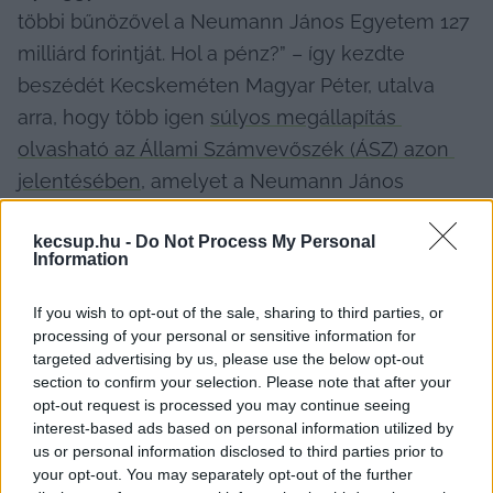
többi bűnözővel a Neumann János Egyetem 127 
milliárd forintját. Hol a pénz?” – így kezdte 
beszédét Kecskeméten Magyar Péter, utalva 
arra, hogy több igen 
súlyos megállapítás 
olvasható az Állami Számvevőszék (ÁSZ) azon 
jelentésében
, amelyet a Neumann János 
Egyetemért Alapítvány 2021–2023-as 
kecsup.hu -
Do Not Process My Personal
időszakának ellenőrzése kapcsán készítettek. 
Information
Magyar Péter március 26-án, szerda délután 
országjárása alkalmával Kecskemét főterén 
If you wish to opt-out of the sale, sharing to third parties, or
processing of your personal or sensitive information for
mondott beszédet, amit a KecsUP Hírek élőben 
targeted advertising by us, please use the below opt-out
is közvetített, majd 
interjút készített a Tisza Párt 
section to confirm your selection. Please note that after your
elnökével
.
opt-out request is processed you may continue seeing
interest-based ads based on personal information utilized by
us or personal information disclosed to third parties prior to
your opt-out. You may separately opt-out of the further