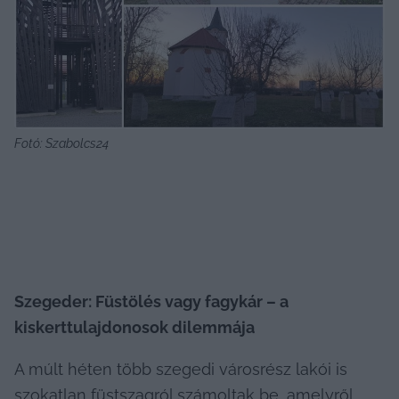
Fotó: Szabolcs24
Szegeder: Füstölés vagy fagykár – a 
kiskerttulajdonosok dilemmája
A múlt héten több szegedi városrész lakói is 
szokatlan füstszagról számoltak be, amelyről 