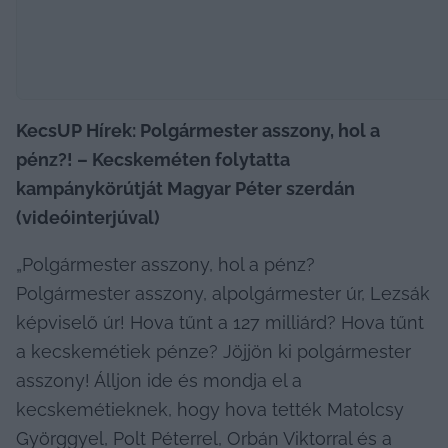
KecsUP Hírek: Polgármester asszony, hol a 
pénz?! – Kecskeméten folytatta 
kampánykörútját Magyar Péter szerdán 
(videóinterjúval)
„Polgármester asszony, hol a pénz? 
Polgármester asszony, alpolgármester úr, Lezsák 
képviselő úr! Hova tűnt a 127 milliárd? Hova tűnt 
a kecskemétiek pénze? Jöjjön ki polgármester 
asszony! Álljon ide és mondja el a 
kecskemétieknek, hogy hova tették Matolcsy 
Györggyel, Polt Péterrel, Orbán Viktorral és a 