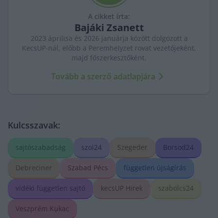
A cikket írta:
Bajáki
Zsanett
2023 áprilisa és 2026 januárja között dolgozott a
KecsUP-nál, előbb a Peremhelyzet rovat vezetőjeként,
majd főszerkesztőként.
Tovább a szerző adatlapjára
Kulcsszavak:
sajtószabadság
szol24
Szegeder
Borsod24
Debreciner
Szabad Pécs
független újságírás
vidéki független sajtó
kecsUP Hírek
szabolcs24
Veszprém Kukac