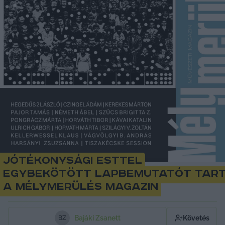
Jótékonysági esttel
egybekötött lapbemutatót tar
a Mélymerülés magazin
Bajáki Zsanett
Követés
B
Z