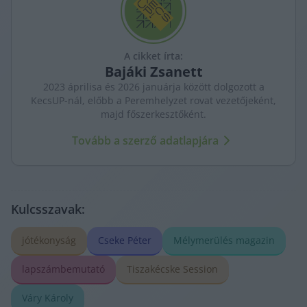
A cikket írta:
Bajáki
Zsanett
2023 áprilisa és 2026 januárja között dolgozott a
KecsUP-nál, előbb a Peremhelyzet rovat vezetőjeként,
majd főszerkesztőként.
Tovább a szerző adatlapjára
Kulcsszavak:
jótékonyság
Cseke Péter
Mélymerülés magazin
lapszámbemutató
Tiszakécske Session
Váry Károly