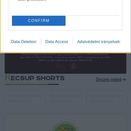
CONFIRM
Data Deletion
Data Access
Adatvédelmi irányelvek
K
ECSUP SHORTS
Összes videó