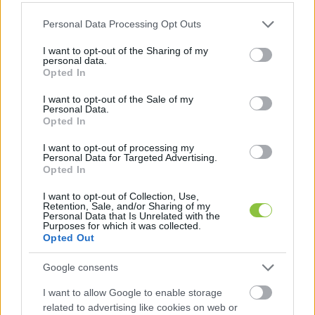
céljait a szerkesztők: A Fehér Vera, Galuska 
Please note that this website/app uses one or more Google
Personal Data Processing Opt Outs
László Pál és Libor Zoltán mutatják be.
services and may gather and store information including but
not limited to your visit or usage behaviour. You may click to
I want to opt-out of the Sharing of my
personal data.
grant or deny consent to Google and its third-party tags to
Opted In
use your data for below specified purposes in below Google
consent section.
I want to opt-out of the Sale of my
Ezt követően 19 órától a Kelemen László 
Personal Data.
Kamaraszínházban a Csillagfény Produkciós 
Opted In
Iroda felajánlásaként bemutatják Bernard Slade 
I want to opt-out of processing my
Personal Data for Targeted Advertising.
„Jövőre veled, ugyanitt” című két részes 
Opted In
vígjátékát, amelyben Mr. Chalmers szerepében 
I want to opt-out of Collection, Use,
Váry Károly
,
 a Magyar Arany Érdemkereszt 
Retention, Sale, and/or Sharing of my
Personal Data that Is Unrelated with the
kitüntetettje játszik és rendez. A jótékonysági 
Purposes for which it was collected.
Opted Out
előadás fővédnöke, a Kecskeméti Teátrum 
igazgatója:Cseke Péter igazgató, színművész.
Google consents
I want to allow Google to enable storage
related to advertising like cookies on web or