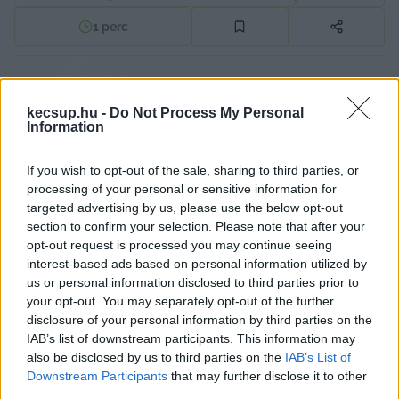
1
perc
Hatodik évfolyamához érkezett jótékonysági 
kecsup.hu -
Do Not Process My Personal
célú 
Mélymerülés Művészeti Magazin
. A 2025-
Information
ös első lapszám sajtó és közönség bemutatóját 
2025. április 14-én, hétfőn 17.30-tól tartják a 
If you wish to opt-out of the sale, sharing to third parties, or
processing of your personal or sensitive information for
Kulissza Kávézóban (Kecskemét, Rákóczi út 15.).
targeted advertising by us, please use the below opt-out
section to confirm your selection. Please note that after your
A friss szám cím- és hátoldalán a nemrég 
opt-out request is processed you may continue seeing
életmű kiállítással bemutatkozott Hegedűs2 
interest-based ads based on personal information utilized by
us or personal information disclosed to third parties prior to
László egy-egy alkotása látható, míg a belső 
your opt-out. You may separately opt-out of the further
oldalakon további tizennégy alkotó, valamint QR 
disclosure of your personal information by third parties on the
kód olvasó segítségével az egyéni hangzású 
IAB’s list of downstream participants. This information may
also be disclosed by us to third parties on the
IAB’s List of
Tiszakécske Session zenei formáció műalkotása 
Downstream Participants
that may further disclose it to other
élvezhető. A lapszámot és az ez évi küldetés 
third parties.