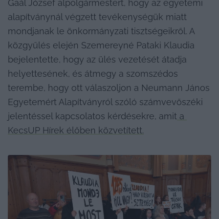
Gaál József alpolgármestert, hogy az egyetemi 
alapítványnál végzett tevékenységük miatt 
mondjanak le önkormányzati tisztségeikről. A 
közgyűlés elején Szemereyné Pataki Klaudia 
bejelentette, hogy az ülés vezetését átadja 
helyettesének, és átmegy a szomszédos 
terembe, hogy ott válaszoljon a Neumann János 
Egyetemért Alapítványról szóló számvevőszéki 
jelentéssel kapcsolatos kérdésekre, amit
 a 
KecsUP Hírek élőben közvetített.