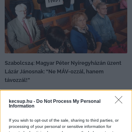
Szabolcs24: Magyar Péter Nyíregyházán üzent 
Lázár Jánosnak: “Ne MÁV-ozzál, hanem 
távozzál!”
Tavaszi országjárása során Magyar Péter számos 
kecsup.hu -
Do Not Process My Personal
helyszínre ellátogatott már, hogy megossza 
Information
gondolatait a helyiekkel, és népszerűsítse a 
Nemzet Hangja nevet viselő népszavazási 
If you wish to opt-out of the sale, sharing to third parties, or
processing of your personal or sensitive information for
kezdeményezését. Szabolcsban összesen öt 