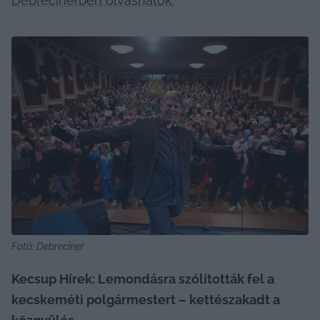
Debrecinerben olvashatók.
Fotó: Debreciner
Kecsup Hírek: Lemondásra szólították fel a 
kecskeméti polgármestert – kettészakadt a 