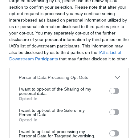
targeted advertising by us, please use the below opt-out
településen járt a Tisza Párt elnöke, melyekből a 
section to confirm your selection. Please note that after your
legutolsó Nyíregyháza volt, itt ikonikus 
opt-out request is processed you may continue seeing
interest-based ads based on personal information utilized by
teherautójának platójáról tartott beszédet a 
us or personal information disclosed to third parties prior to
politikus, és arra is szánt időt, hogy több száz 
your opt-out. You may separately opt-out of the further
disclosure of your personal information by third parties on the
szelfit készítsen követőivel. Az eseményről a
IAB’s list of downstream participants. This information may
Szabolcs24
 tudósított.
also be disclosed by us to third parties on the
IAB’s List of
Downstream Participants
that may further disclose it to other
third parties.
Please note that this website/app uses one or more Google
Personal Data Processing Opt Outs
services and may gather and store information including but
not limited to your visit or usage behaviour. You may click to
I want to opt-out of the Sharing of my
personal data.
grant or deny consent to Google and its third-party tags to
Opted In
use your data for below specified purposes in below Google
consent section.
I want to opt-out of the Sale of my
Personal Data.
Opted In
I want to opt-out of processing my
Personal Data for Targeted Advertising.