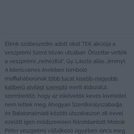
Élénk szóbeszédre adott okot TEK akciója a 
veszprémi Szent István utcában. Őrizetbe vették 
a veszprémi „nehézfiút”, Gy. László alias Jimmyt. 
A kilencvenes években tomboló 
maffiaháborúnak
 több tucat kisebb-nagyobb 
kaliberű alvilági szereplő
 esett áldozatul, 
szembeötlő, hogy az elkövetők kevés kivétellel 
nem lettek meg. Ahogyan Szentkirályszabadja 
és Balatonalmádi közötti útszakaszon 28 évvel 
ezelőtt igen módszeresen felrobbantott Molnár 
Péter veszprémi vállalkozó ügyében sincs meg 