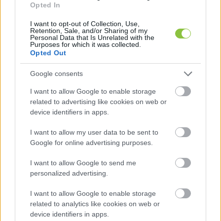
Opted In
I want to opt-out of Collection, Use,
Retention, Sale, and/or Sharing of my
Personal Data that Is Unrelated with the
Purposes for which it was collected.
Opted Out
Google consents
I want to allow Google to enable storage
Fotó: Szabolcs24
related to advertising like cookies on web or
device identifiers in apps.
Szegeder: Több akkumulátorgyár veszélyes 
hulladéka is Szegeden köt ki, de kell tartani 
I want to allow my user data to be sent to
Google for online advertising purposes.
ettől?
I want to allow Google to send me
Több ezer kék hordó látható a Multigrade Kft. 
personalized advertising.
Dorozsmai úti telephelyét megörökítő tavalyi 
I want to allow Google to enable storage
légi felvételeken, amelyeket a 
Szegeder egy 
related to analytics like cookies on web or
olvasójától kapott.
 A fotók arról tanúskodnak, 
device identifiers in apps.