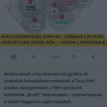
Magyarország sokkal jobban látszik
közvetlen közelről – vidéki lapszemle
3
perc
B
Z
Kettészakadt a kecskeméti közgyűlés, 
öt 
szabolcsi településen rodeózott a Tisza Párt 
elnöke, Veszprémben a TEK razziázott, 
letiltották „Brutit” Debreceben 
– szemelvények 
a vidéki független sajtó írásaiból.