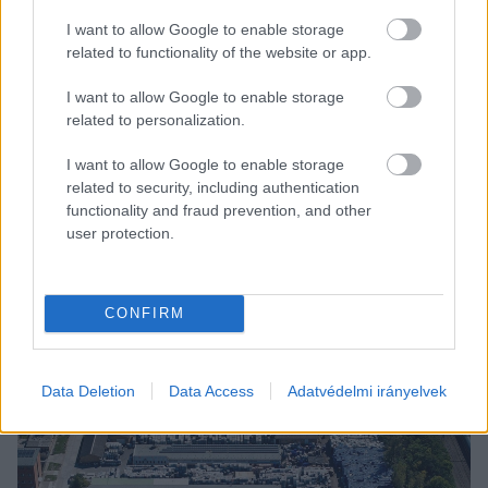
hogy a Délép-telepen jelentős mennyiségű 
I want to allow Google to enable storage
veszélyes hulladékot tárolnak, szeptemberben 
related to functionality of the website or app.
pedig az is kiderült, hogy a gödi és az iváncsai 
I want to allow Google to enable storage
akkumulátorgyárak veszélyes hulladékának egy 
related to personalization.
része kerül az észak-szegedi ipari övezetbe. A 
Greenpeace szakértője szerint az az átvett 
I want to allow Google to enable storage
related to security, including authentication
mennyiség, amelyet korábban a Multigrade 
functionality and fraud prevention, and other
közölt, önmagában nem kirívó, azonban 
user protection.
kockázatot jelent, hogy az anyagok pontos 
összetételét sokszor nem ismerjük, lehetnek 
CONFIRM
bennük rákkeltő, magzatkárosító, vagy épp tűz- 
és robbanásveszélyes komponensek.
Data Deletion
Data Access
Adatvédelmi irányelvek