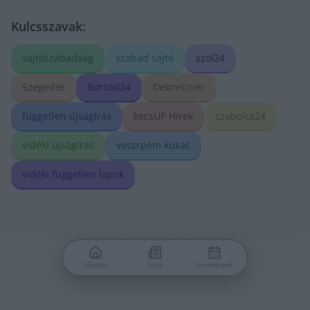
Kulcsszavak:
sajtószabadság
szabad sajtó
szol24
Szegeder
Borsod24
Debreciner
független újságírás
kecsUP Hírek
szabolcs24
vidéki újságírás
veszrpém kukac
vidéki független lapok
Főoldal
Friss
Események