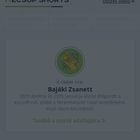
ECSUP SHORTS
Összes videó
A cikket írta:
Bajáki
Zsanett
2023 áprilisa és 2026 januárja között dolgozott a
KecsUP-nál, előbb a Peremhelyzet rovat vezetőjeként,
majd főszerkesztőként.
Tovább a szerző adatlapjára