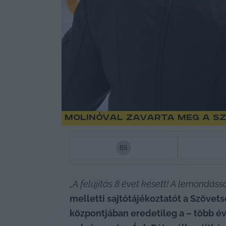
Molinóval zavarta meg a S
B
S
„A felújítás 8 évet késett! A lemondássa
melletti sajtótájékoztatót a Szövet
központjában eredetileg a – több év