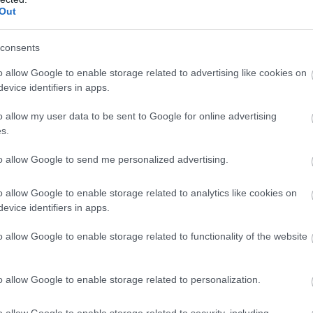
Out
consents
o allow Google to enable storage related to advertising like cookies on
evice identifiers in apps.
o allow my user data to be sent to Google for online advertising
s.
to allow Google to send me personalized advertising.
o allow Google to enable storage related to analytics like cookies on
evice identifiers in apps.
o allow Google to enable storage related to functionality of the website
ójában, a felüljáró közvetlen közelében tartottak sajt
ereyné Pataki Klaudia
 polgármester,
 Ágh Péter
, az 
o allow Google to enable storage related to personalization.
nációjáért felelős államtitkára és 
Szilvai József Attil
o allow Google to enable storage related to security, including