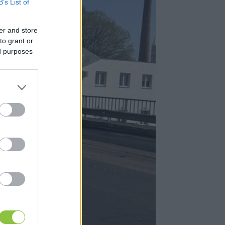
B’s List of
er and store
to grant or
ed purposes