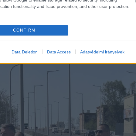
cation functionality and fraud prevention, and other user protection.
tni, hiszen az elején mindenki arra figyelt, ahogyan
ják testükkel takarni a Szövetség molinóját. Egészen
CONFIRM
ból, ahogyan az egyik csoport kibújik a takarásból, a m
t.
Data Deletion
Data Access
Adatvédelmi irányelvek