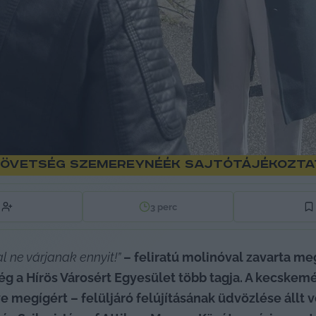
zövetség Szemereynéék sajtótájékoztat
3
perc
l ne várjanak ennyit!” 
– feliratú molinóval zavarta meg 
ség a Hírös Városért Egyesület több tagja. A kecsk
e megígért – felüljáró felújításának üdvözlése állt 