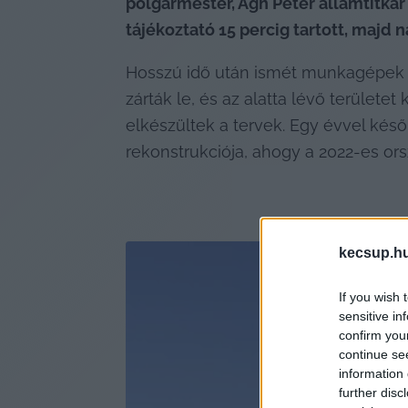
polgármester, Ágh Péter államtitkár 
tájékoztató 15 percig tartott, majd
Hosszú idő után ismét munkagépek
zárták le, és az alatta lévő területet
elkészültek a tervek. Egy évvel késő
rekonstrukciója, ahogy a 2022-es orsz
kecsup.h
If you wish 
sensitive in
confirm you
continue se
information 
further disc