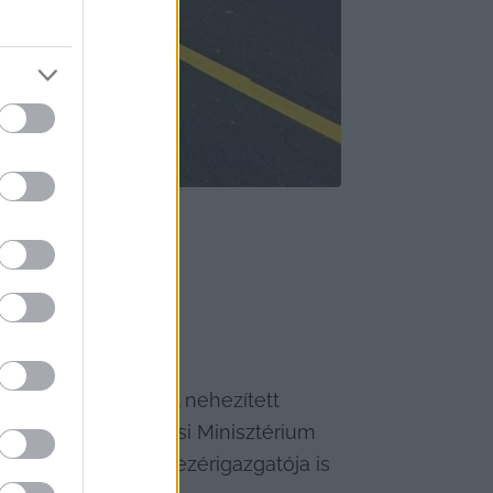
ótájékoztatót, ahol nehezített 
Építési és Közlekedési Minisztérium 
a
, a Magyar Közút vezérigazgatója is 