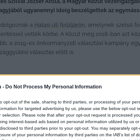
és Szilvai József Attila, a Magyar Közút vezérigazgat
 nagyjából ugyanennyi ideig beszélgettek az egymáss
 dolgoznak a
 Halasi úti felüljárón
, amelynek szélső fo
 kerítéssel vették körbe. A Közút még 2018-ban azt közöl
bb, a 2019-es önkormányzati választási kampány egyik
ággyűlési választás előtt is.
u -
Do Not Process My Personal Information
to opt-out of the sale, sharing to third parties, or processing of your per
formation for targeted advertising by us, please use the below opt-out s
r selection. Please note that after your opt-out request is processed y
eing interest-based ads based on personal information utilized by us or
disclosed to third parties prior to your opt-out. You may separately opt-
losure of your personal information by third parties on the IAB’s list of