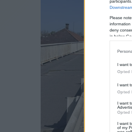
participants
Downstream 
Please note
information 
deny consent
in below Go
Persona
I want t
Opted 
I want t
Opted 
I want 
Advertis
Opted 
I want t
of my P
was col