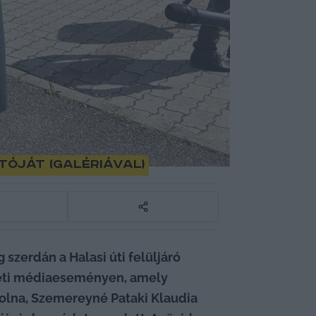
óját (galériával)
szerdán a Halasi úti felüljáró 
eméti médiaeseményen, amely 
volna, Szemereyné Pataki Klaudia 