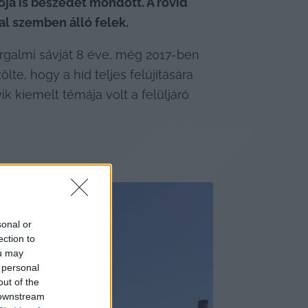
ója is beszédet mondott. A rövid 
al szemben álló felek.
rgalmi sávját 8 éve, még 2017-ben 
te, hogy a híd teljes felújítására 
 kiemelt témája volt a felüljáró 
sonal or
ection to
ou may
 personal
out of the
 downstream