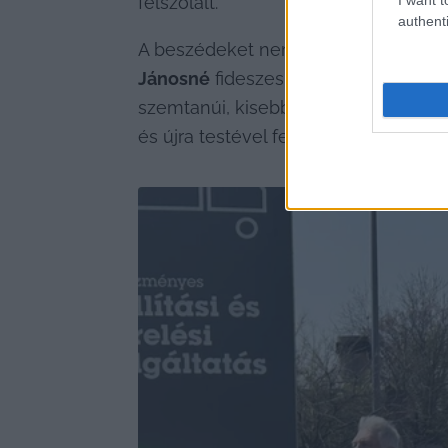
felszólalt.
authenti
A beszédeket nem volt egyszerű köve
Jánosné
 fideszes képviselők próbál
szemtanúi, kisebb játék alakult ki ab
és újra testével fedi a súlyos szavaka