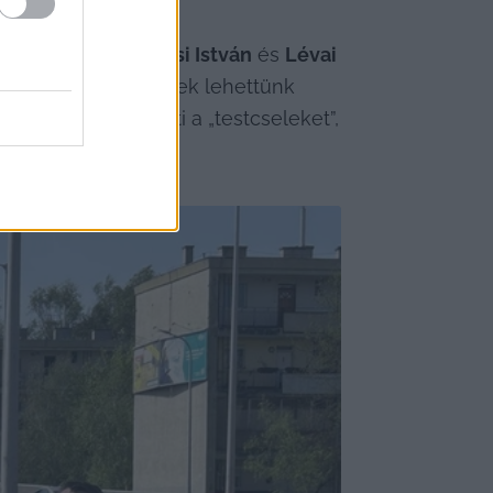
 
Sipos László
, 
Jánosi István
 és 
Lévai 
 komikus jeleneteknek lehettünk 
ásik pedig leköveti a „testcseleket”, 