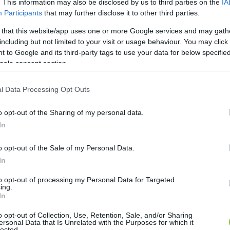
. This information may also be disclosed by us to third parties on the
IA
Participants
that may further disclose it to other third parties.
 that this website/app uses one or more Google services and may gath
including but not limited to your visit or usage behaviour. You may click 
 to Google and its third-party tags to use your data for below specifi
ogle consent section.
l Data Processing Opt Outs
o opt-out of the Sharing of my personal data.
In
o opt-out of the Sale of my Personal Data.
In
to opt-out of processing my Personal Data for Targeted
ing.
In
o opt-out of Collection, Use, Retention, Sale, and/or Sharing
ersonal Data that Is Unrelated with the Purposes for which it
lected.