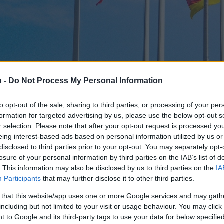
 és az uniós alapértékek kerüln
u -
Do Not Process My Personal Information
to opt-out of the sale, sharing to third parties, or processing of your per
formation for targeted advertising by us, please use the below opt-out s
Lapszemle
L
r selection. Please note that after your opt-out request is processed y
eing interest-based ads based on personal information utilized by us or
disclosed to third parties prior to your opt-out. You may separately opt-
losure of your personal information by third parties on the IAB’s list of
. This information may also be disclosed by us to third parties on the
IA
Participants
that may further disclose it to other third parties.
ó Tanácsa keddi ülésén újból számot kell adnia az u
rszág európai uniós ügyekért felelős miniszterének
 that this website/app uses one or more Google services and may gath
including but not limited to your visit or usage behaviour. You may click 
lenítési) törvénytervezet, vagy az áprilisi, a gyülek
 to Google and its third-party tags to use your data for below specifi
enitásvédelmi Hivatal működése számos kérdést vete