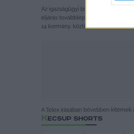
Az igazságügyi biztos a keddi meghal
eljárás továbbléptetését kérné. Sajt
14 kormány, köztük a német és a fran
A 
Telex írásában
 bővebben kitérnek a
K
ECSUP SHORTS