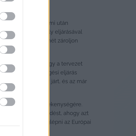
rt Magyarországon
, ami után 
nek a hetes cikkely eljárásával 
hogy a testület ismét zároljon 
23 végéig tette.
McGrath
 közölte, hogy a tervezet 
 kötelezettségszegési eljárás 
jogszabály is így járt, és az már 
sra és a hivatal tevékenységére. 
nek azonnali intézkedést, ahogy azt 
 ezt nem merte meglépni az Európai 