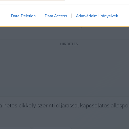
lgatáson is részt fog venni, de az EP-ben nem beszélt
Data Deletion
Data Access
Adatvédelmi irányelvek
óértesülések szerint a kormányok csupán egy állásfog
cia is csatlakozott a 26 másik tagállamból.
HIRDETÉS
 hetes cikkely szerinti eljárással kapcsolatos állásp