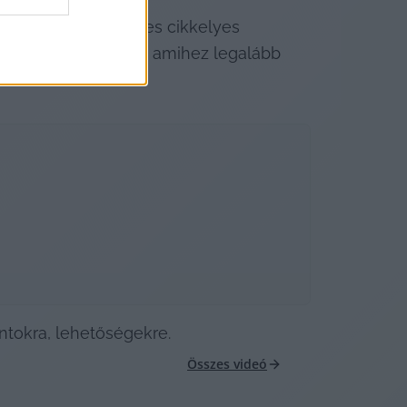
 arról, hogy a hetes cikkelyes 
lalással készülnek, amihez legalább 
ontokra, lehetőségekre.
Összes videó