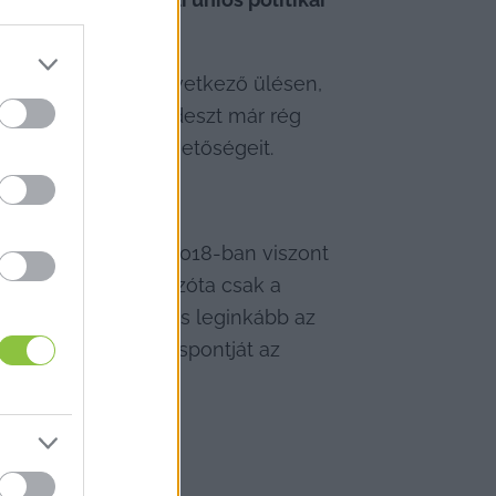
ita után ugyan a következő ülésen, 
ból kisodródott Fideszt már rég 
erítette a jogi lehetőségeit.
parlamenti vitákon, 2018-ban viszont 
át az EU-ban), és azóta csak a 
i vita jelentőségét is leginkább az 
ogalmaznia az álláspontját az 