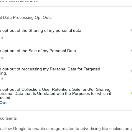
ogle consent section.
l Data Processing Opt Outs
régiben rendezett EP-vitán is téma volt. A plenáris v
lmes állásfoglalást, de a jobbközép Európai Néppárt
o opt-out of the Sharing of my personal data.
In
k véleménye, a testület pedig mostanra nagyjából kim
o opt-out of the Sale of my Personal Data.
In
bán Viktor
 is részt vett, felszólalt ezeken az európai 
to opt-out of processing my Personal Data for Targeted
ing.
ti eljárás (amely megvonná Magyarország szavazati jog
In
zólalt fel a strasbourgi plenáris ülésen. A múlt szerda
o opt-out of Collection, Use, Retention, Sale, and/or Sharing
ek és az Európai Bizottságnak is először kellett megf
ersonal Data that Is Unrelated with the Purposes for which it
lected.
Out
consents
o allow Google to enable storage related to advertising like cookies on