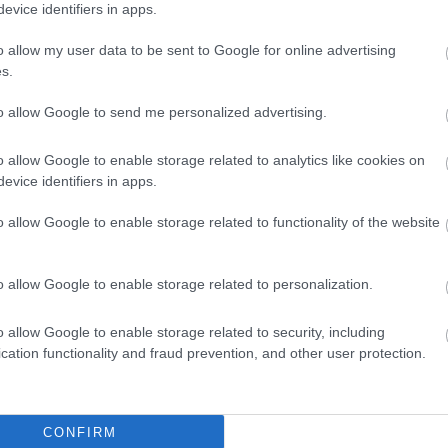
evice identifiers in apps.
o allow my user data to be sent to Google for online advertising
s.
ági jelentéstevője egy küldöttség élén 
áprilisban já
i a tapasztalataikról a tagállamok állandó képviselői
to allow Google to send me personalized advertising.
ból levelet írtak képviselők az Európai Bizottságnak, 
o allow Google to enable storage related to analytics like cookies on
22-től – az igazságügyi reformok elfogadása után – 20
evice identifiers in apps.
tság jogállamisági ügyekért felelős biztosa, 
Michael 
o allow Google to enable storage related to functionality of the website
 arra utal, hogy az uniós jog megsértésekor szokásos
lepetés, már a Szuverenitásvédelmi Hivatalt létrehozó 
o allow Google to enable storage related to personalization.
o allow Google to enable storage related to security, including
entette: figyelik az új tervezet hatását a finanszírozá
cation functionality and fraud prevention, and other user protection.
ra, hogy a másik, már bíróságon járó eljárásban kérje
vil szervezet is felvetette, bár egy hasonló esetben
CONFIRM