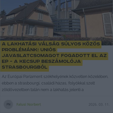
A lakhatási válság súlyos közös
problémánk: uniós
javaslatcsomagot fogadott el az
EP – a KecsUP beszámolója
Strasbourgból
Az Európai Parlament székhelyének közvetlen közelében,
ebben a strasbourgi, családi házas, folyókkal szelt
zöldövezetben talán nem a lakhatás jelenti a
Falusi Norbert
2026. 03. 11.
F
N