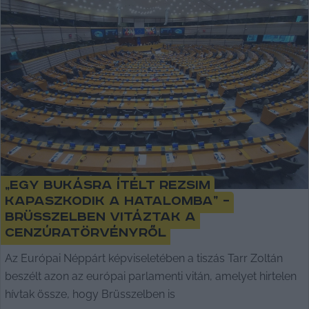
„Egy bukásra ítélt rezsim
kapaszkodik a hatalomba” –
Brüsszelben vitáztak a
cenzúratörvényről
Az Európai Néppárt képviseletében a tiszás Tarr Zoltán
beszélt azon az európai parlamenti vitán, amelyet hirtelen
hívtak össze, hogy Brüsszelben is