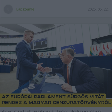
Lapszemle
2025. 05. 22.
L
Az Európai Parlament sürgős vitát
rendez a magyar cenzúratörvényről
Az Európai Parlament szerdai brüsszeli plenáris ülésén