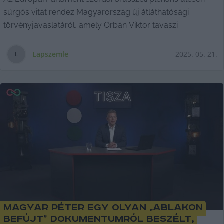
sürgős vitát rendez Magyarország új átláthatósági
törvényjavaslatáról, amely Orbán Viktor tavaszi
Lapszemle
2025. 05. 21.
L
Magyar Péter egy olyan „ablakon
befújt” dokumentumról beszélt,