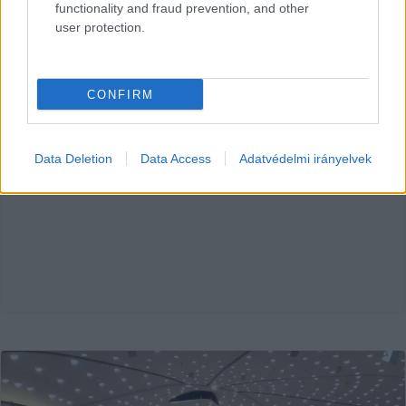
functionality and fraud prevention, and other
szerkesztőség, köztük a KecsUP Hírek munkatársai
user protection.
Hraskó István
2025. 05. 24.
H
I
CONFIRM
HIRDETÉS
Data Deletion
Data Access
Adatvédelmi irányelvek