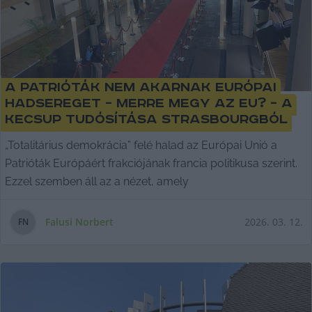
A Patrióták nem akarnak európai
hadsereget – merre megy az EU? – a
KecsUP tudósítása Strasbourgból
„Totalitárius demokrácia” felé halad az Európai Unió a
Patrióták Európáért frakciójának francia politikusa szerint.
Ezzel szemben áll az a nézet, amely
Falusi Norbert
2026. 03. 12.
F
N