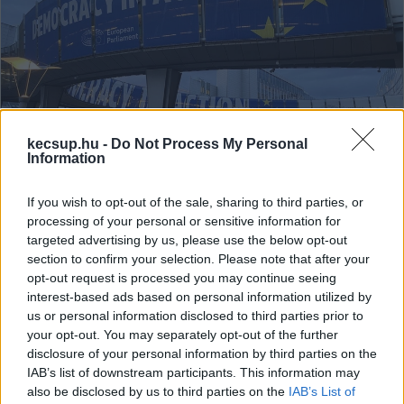
kecsup.hu -
Do Not Process My Personal
Kecskemétet is érinti, milyen lesz az
Information
új uniós költségvetés – beszámoló
Brüsszelből (videóval)
If you wish to opt-out of the sale, sharing to third parties, or
processing of your personal or sensitive information for
November 12-én és 13-án Brüsszelben ülésezik az Európai
targeted advertising by us, please use the below opt-out
Parlament. Az eseményen – egy sajtószeminárium
section to confirm your selection. Please note that after your
opt-out request is processed you may continue seeing
keretében – a KecsUP Hírek és a független
interest-based ads based on personal information utilized by
us or personal information disclosed to third parties prior to
Falusi Norbert
2025. 11. 13.
F
N
your opt-out. You may separately opt-out of the further
disclosure of your personal information by third parties on the
IAB’s list of downstream participants. This information may
also be disclosed by us to third parties on the
IAB’s List of