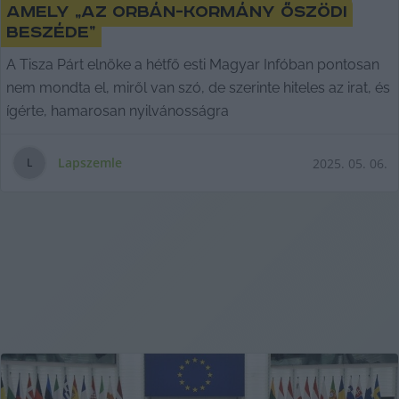
amely „az Orbán-kormány őszödi
beszéde”
A Tisza Párt elnöke a hétfő esti Magyar Infóban pontosan
nem mondta el, miről van szó, de szerinte hiteles az irat, és
ígérte, hamarosan nyilvánosságra
Lapszemle
2025. 05. 06.
L