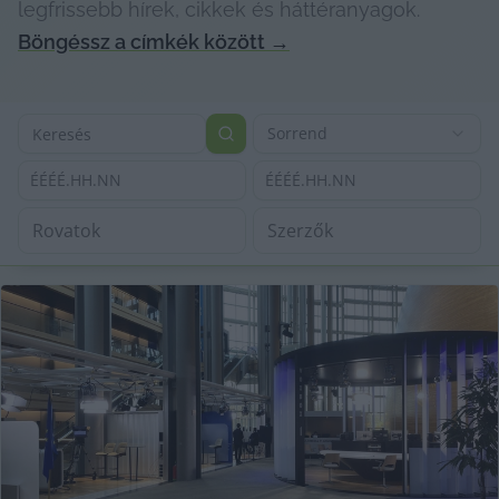
legfrissebb hírek, cikkek és háttéranyagok.
Böngéssz a címkék között
→
Sorrend
ÉÉÉÉ.HH.NN
ÉÉÉÉ.HH.NN