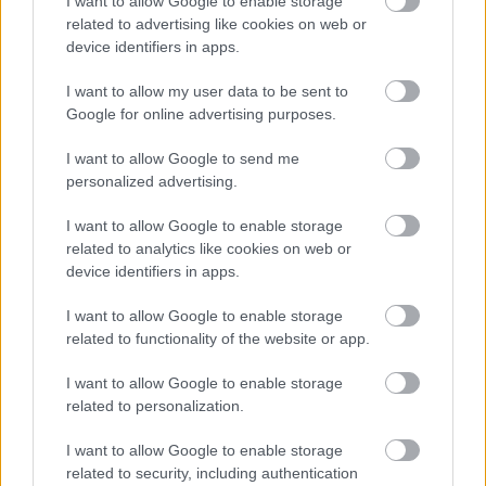
I want to allow Google to enable storage
Lapszemle
2025. 05. 27.
L
related to advertising like cookies on web or
device identifiers in apps.
I want to allow my user data to be sent to
Google for online advertising purposes.
I want to allow Google to send me
personalized advertising.
I want to allow Google to enable storage
related to analytics like cookies on web or
device identifiers in apps.
I want to allow Google to enable storage
related to functionality of the website or app.
A nap, amely rólunk (is) szólt az
I want to allow Google to enable storage
Európai Parlamentben
related to personalization.
Egy átlagos brüsszeli sajtószemináriumnak indult, de
I want to allow Google to enable storage
annál sokkal több lett belőle: hat vidéki független
related to security, including authentication