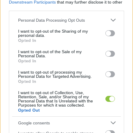
Downstream Participants
that may further disclose it to other
third parties.
Please note that this website/app uses one or more Google
Personal Data Processing Opt Outs
services and may gather and store information including but
not limited to your visit or usage behaviour. You may click to
I want to opt-out of the Sharing of my
personal data.
grant or deny consent to Google and its third-party tags to
Opted In
use your data for below specified purposes in below Google
consent section.
I want to opt-out of the Sale of my
Personal Data.
Opted In
I want to opt-out of processing my
Personal Data for Targeted Advertising.
Ismét a magyar kormány és az uniós
Opted In
alapértékek kerülnek fókuszba
I want to opt-out of Collection, Use,
Brüsszelben
Retention, Sale, and/or Sharing of my
Personal Data that Is Unrelated with the
A magyar kormánynak az Európai Unió Tanácsa keddi
Purposes for which it was collected.
Opted Out
ülésén újból számot kell adnia az uniós alapértékekhez
való viszonyáról. Bóka Jánosnak, Magyarország
Google consents