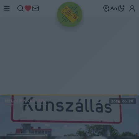
HIRDETÉS
MEGYÉBEN
-
BÁCSVÍZ
2025. 06. 28.