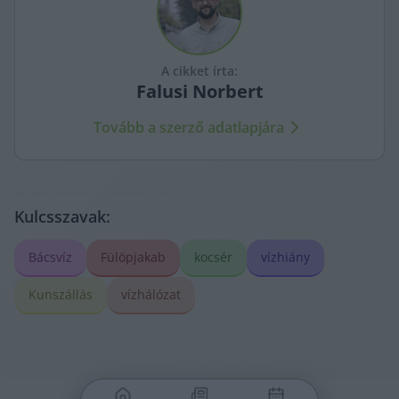
A cikket írta:
Falusi
Norbert
Tovább a szerző adatlapjára
Kulcsszavak:
Bácsvíz
Fülöpjakab
kocsér
vízhiány
Kunszállás
vízhálózat