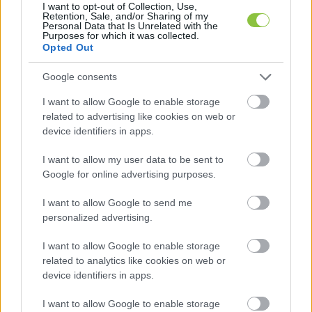
I want to opt-out of Collection, Use,
Retention, Sale, and/or Sharing of my
Personal Data that Is Unrelated with the
Purposes for which it was collected.
Opted Out
Tudatos fogyasztást kérnek a lakosságtól
Google consents
A szolgáltató arra kéri a lakosokat, hogy az új 
I want to allow Google to enable storage
related to advertising like cookies on web or
szivattyú beüzemeléséig különösen figyeljenek 
device identifiers in apps.
a vízfogyasztásukra, és lehetőség szerint 
I want to allow my user data to be sent to
kerüljék a nagy vízigényű tevékenységeket a 
Google for online advertising purposes.
kritikus időszakokban, különösen az esti 
órákban. Külön felhívják a figyelmet arra is, hogy:
I want to allow Google to send me
personalized advertising.
I want to allow Google to enable storage
a forró betonfelületek és aszfalt locsolása 
related to analytics like cookies on web or
device identifiers in apps.
bár ideiglenesen enyhítheti a hőérzetet, 
rendkívül vízpazarló megoldás, ezért 
I want to allow Google to enable storage