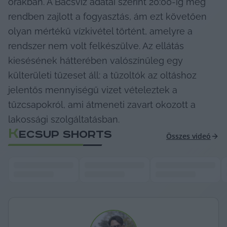
órákban. A Bácsvíz adatai szerint 20:00-ig még 
rendben zajlott a fogyasztás, ám ezt követően 
olyan mértékű vízkivétel történt, amelyre a 
rendszer nem volt felkészülve. Az ellátás 
kiesésének hátterében valószínűleg egy 
külterületi tűzeset áll: a tűzoltók az oltáshoz 
jelentős mennyiségű vizet vételeztek a 
tűzcsapokról, ami átmeneti zavart okozott a 
lakossági szolgáltatásban.
K
ECSUP SHORTS
Összes videó