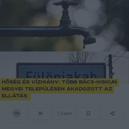
Hőség és vízhiány: több Bács-Kiskun
megyei településen akadozott az
ellátás
2
perc
F
N