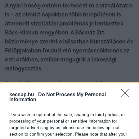
A nyári hőség extrém terhelést ró a vízhálózatra 
is – az elmúlt napokban több településen is 
átmeneti vízellátási problémák jelentkeztek 
Bács-Kiskun megyében. A Bácsvíz Zrt. 
közleménye szerint elsősorban Kunszálláson és 
Fülöpjakabon fordult elő nyomáscsökkenés az 
esti órákban, amikor megugrik a lakossági 
vízfogyasztás.
A szolgáltató már dolgozik a megoldáson: egy 
nagyobb teljesítményű nyomásfokozó szivattyú 
kecsup.hu -
Do Not Process My Personal
Information
beépítése van folyamatban, amely várhatóan a 
jövő hét elején üzembe is áll. A cél az, hogy a 
If you wish to opt-out of the sale, sharing to third parties, or
megerősített rendszer képes legyen kezelni a 
processing of your personal or sensitive information for
megnövekedett esti vízigényt, így 
targeted advertising by us, please use the below opt-out
section to confirm your selection. Please note that after your
megszűnjenek a nyomásproblémák.