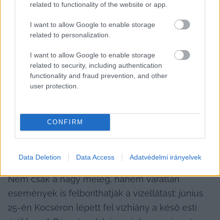
mellőzése ajánlott.
related to functionality of the website or app.
I want to allow Google to enable storage
related to personalization.
Tűz okozta vízhiány Kocséron
I want to allow Google to enable storage
related to security, including authentication
HIRDETÉS
functionality and fraud prevention, and other
user protection.
CONFIRM
Data Deletion
Data Access
Adatvédelmi irányelvek
Nem csak a nagy meleg, hanem váratlan 
események is felboríthatják a vízellátást: június 
25-én Kocséron lépett fel vízhiány a késő esti 