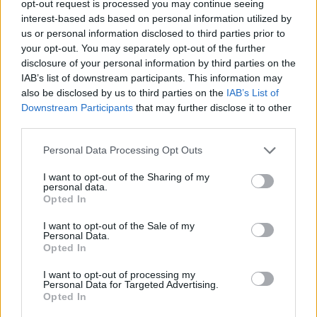
opt-out request is processed you may continue seeing
interest-based ads based on personal information utilized by
us or personal information disclosed to third parties prior to
your opt-out. You may separately opt-out of the further
Amennyiben az új szivattyú sem bizonyul 
disclosure of your personal information by third parties on the
IAB’s list of downstream participants. This information may
elegendőnek, tartalékmegoldásként 
also be disclosed by us to third parties on the
IAB’s List of
Kunszálláson ideiglenesen újraindítanák a 
Downstream Participants
that may further disclose it to other
third parties.
korábban használt települési kutat. Fontos 
megjegyezni, hogy bár a víz minősége emberi 
Please note that this website/app uses one or more Google
Personal Data Processing Opt Outs
services and may gather and store information including but
fogyasztásra alkalmas lesz, előfordulhatnak 
not limited to your visit or usage behaviour. You may click to
I want to opt-out of the Sharing of my
esztétikai kifogások. A Bácsvíz Zrt. hangsúlyozza: 
personal data.
grant or deny consent to Google and its third-party tags to
Opted In
a hosszú távú megoldások érdekében a 
use your data for below specified purposes in below Google
consent section.
vízellátó rendszer kapacitásának további 
I want to opt-out of the Sale of my
Personal Data.
bővítését is tervezik.
Opted In
I want to opt-out of processing my
Personal Data for Targeted Advertising.
Opted In