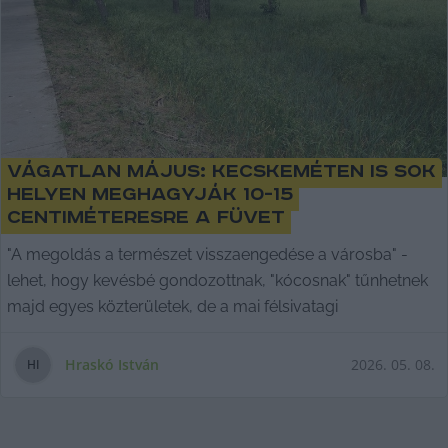
Vágatlan május: Kecskeméten is sok
helyen meghagyják 10-15
centiméteresre a füvet
"A megoldás a természet visszaengedése a városba" -
lehet, hogy kevésbé gondozottnak, "kócosnak" tűnhetnek
majd egyes közterületek, de a mai félsivatagi
Hraskó István
2026. 05. 08.
H
I