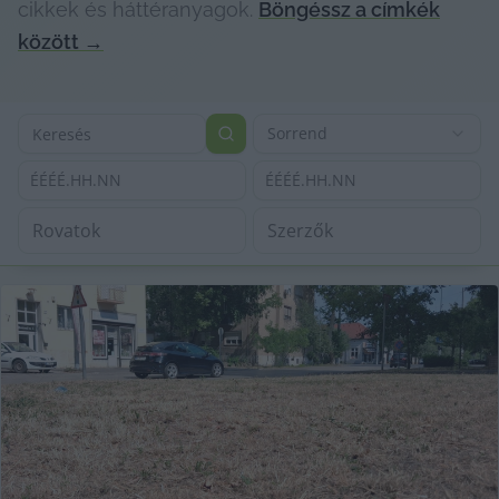
cikkek és háttéranyagok.
Böngéssz a címkék
között
→
Sorrend
ÉÉÉÉ.HH.NN
ÉÉÉÉ.HH.NN