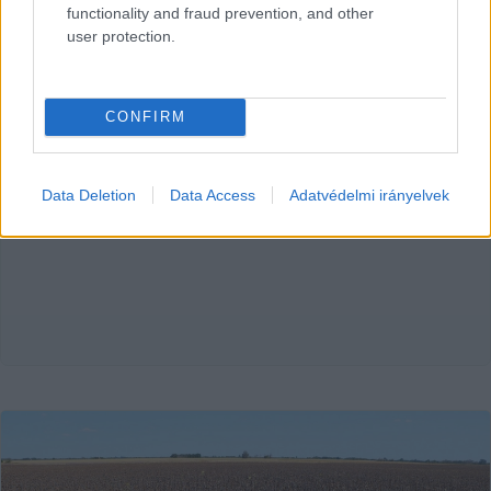
mémmel közölte, hogy több mint egy hónap
functionality and fraud prevention, and other
user protection.
Lapszemle
2025. 09. 08.
L
CONFIRM
HIRDETÉS
Data Deletion
Data Access
Adatvédelmi irányelvek