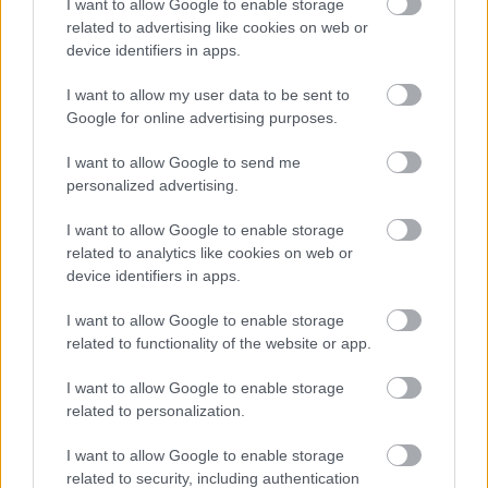
I want to allow Google to enable storage
related to advertising like cookies on web or
device identifiers in apps.
I want to allow my user data to be sent to
Google for online advertising purposes.
I want to allow Google to send me
personalized advertising.
I want to allow Google to enable storage
related to analytics like cookies on web or
device identifiers in apps.
I want to allow Google to enable storage
Takács Péter „Mindenki nyugodjon le”
related to functionality of the website or app.
mémmel jelentette be, hogy újra
I want to allow Google to enable storage
iható a víz a fehérvári szülészeten
related to personalization.
Ahogyan arról a telex.hu cikke is beszámol, Takács Péter
I want to allow Google to enable storage
egészségügyi államtitkár hétfőn a Facebook-oldalán egy
related to security, including authentication