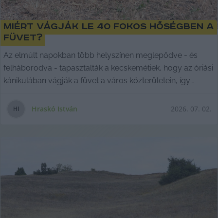
Miért vágják le 40 fokos hőségben a
füvet?
Az elmúlt napokban több helyszínen meglepődve - és
felháborodva - tapasztalták a kecskemétiek, hogy az óriási
kánikulában vágják a füvet a város közterületein, így
viszont félő, hogy a gyep kiég. Magyarázatért a
Városüzemeltetési Nonprofit Kft.-hez fordultunk.
Hraskó István
2026. 07. 02.
H
I