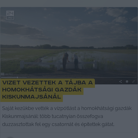
Vizet vezettek a tájba a
homokhátsági gazdák
Kiskunmajsánál
Saját kezükbe vették a vízpótlást a homokhátsági gazdák
Kiskunmajsánál: több tucatnyian összefogva
duzzasztottak fel egy csatornát és építettek gátat,