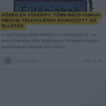
Hőség és vízhiány: több Bács-Kiskun
megyei településen akadozott az
ellátás
A nyári hőség extrém terhelést ró a vízhálózatra is – az
elmúlt napokban több településen is átmeneti vízellátási
problémák jelentkeztek Bács-Kiskun
Falusi Norbert
2025. 06. 28.
F
N