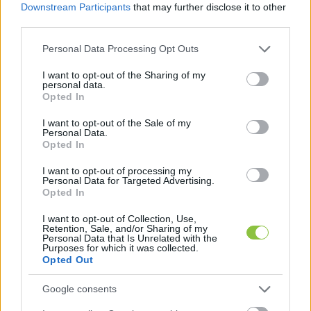
Downstream Participants
that may further disclose it to other
third parties.
Please note that this website/app uses one or more Google
Personal Data Processing Opt Outs
services and may gather and store information including but
not limited to your visit or usage behaviour. You may click to
I want to opt-out of the Sharing of my
personal data.
grant or deny consent to Google and its third-party tags to
Opted In
use your data for below specified purposes in below Google
consent section.
I want to opt-out of the Sale of my
Personal Data.
Opted In
Szinte teljesen kiszáradt a Kolon-
tó, ötven éve nem volt ilyen
I want to opt-out of processing my
Personal Data for Targeted Advertising.
alacsony a vízszint
Opted In
Hiába nem történik vízelvezetés a Kolon-tóból már nagyon
I want to opt-out of Collection, Use,
régóta, a leszáradás több éve folyamatosan egyre
Retention, Sale, and/or Sharing of my
Personal Data that Is Unrelated with the
erősebb. Ma már csak a kikotort mederrészek
Purposes for which it was collected.
Opted Out
Hraskó István
2025. 10. 23.
H
I
Google consents