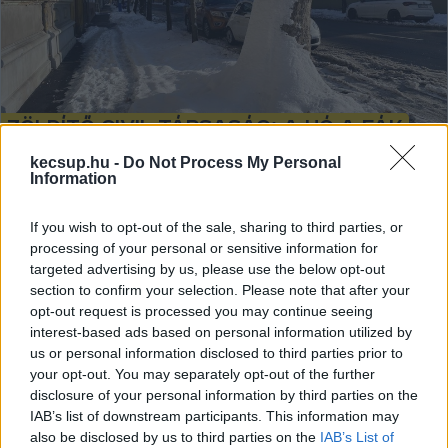
Zöldítő Civil Társaság: A hó a fák
takarója – az eredmény tavasszal
kecsup.hu -
Do Not Process My Personal
jól látható lesz
Information
Amint megérkezik az első hó, sokan azonnal rendet
If you wish to opt-out of the sale, sharing to third parties, or
tesznek: lapátolnak, söpörnek, és a fák töve alól is eltűnik a
processing of your personal or sensitive information for
hó és az avar. Pedig a természet logikája
targeted advertising by us, please use the below opt-out
section to confirm your selection. Please note that after your
opt-out request is processed you may continue seeing
Falusi Norbert
2026. 01. 09.
F
N
interest-based ads based on personal information utilized by
us or personal information disclosed to third parties prior to
your opt-out. You may separately opt-out of the further
disclosure of your personal information by third parties on the
IAB’s list of downstream participants. This information may
also be disclosed by us to third parties on the
IAB’s List of