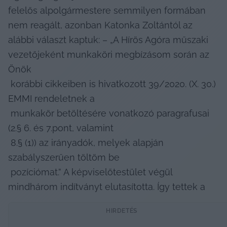
felelős alpolgármestere semmilyen formában 
nem reagált, azonban Katonka Zoltántól az 
alábbi választ kaptuk: – „A Hírös Agóra műszaki 
vezetőjeként munkaköri megbízásom során az 
Önök

 korábbi cikkeiben is hivatkozott 39/2020. (X. 30.) 
EMMI rendeletnek a

 munkakör betöltésére vonatkozó paragrafusai 
(2.§ 6. és 7.pont, valamint

 8.§ (1)) az irányadók, melyek alapján 
szabályszerűen töltöm be

 pozíciómat.” A képviselőtestület végül 
mindhárom indítványt elutasította. Így tettek a 
HIRDETÉS