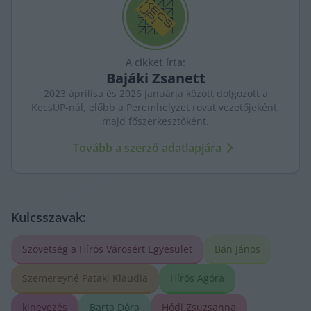
A cikket írta:
Bajáki
Zsanett
2023 áprilisa és 2026 januárja között dolgozott a
KecsUP-nál, előbb a Peremhelyzet rovat vezetőjeként,
majd főszerkesztőként.
Tovább a szerző adatlapjára
Kulcsszavak:
Szövetség a Hírös Városért Egyesület
Bán János
Szemereyné Pataki Klaudia
Hírös Agóra
kinevezés
Barta Dóra
Hódi Zsuzsanna