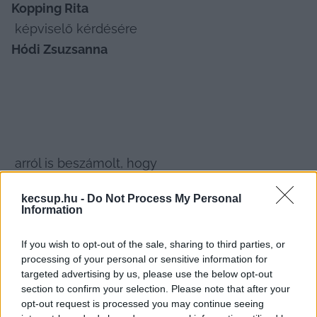
Kopping Rita
 képviselő kérdésére 
Hódi Zsuzsanna
 arról is beszámolt, hogy
 a legutóbbi közgyűlésen felajánlott 
kecsup.hu -
Do Not Process My Personal
lehetőséggel élve
Information
, megnézte a Hírös Agóra igazgatójának 
végzettségét igazoló okmányokat. 
If you wish to opt-out of the sale, sharing to third parties, or
processing of your personal or sensitive information for
– Igen, láttam a bizonyítványt, kettőt. Egy balett 
targeted advertising by us, please use the below opt-out
egyetem oklevelét és egy OKJ-s bizonyítványt 
section to confirm your selection. Please note that after your
opt-out request is processed you may continue seeing
(Magyar Táncművészeti Egyetem diplomája és a 