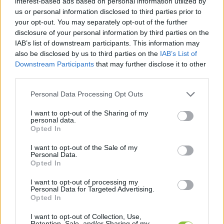
interest-based ads based on personal information utilized by
us or personal information disclosed to third parties prior to
your opt-out. You may separately opt-out of the further
disclosure of your personal information by third parties on the
IAB’s list of downstream participants. This information may
also be disclosed by us to third parties on the
IAB’s List of
Downstream Participants
that may further disclose it to other
Soter-Line Oktatási Központ-tól egy OKJ-s 
third parties.
bizonyítvány
Please note that this website/app uses one or more Google
Personal Data Processing Opt Outs
 – a szerk.), ami abszolút nem felel meg annak a 
services and may gather and store information including but
not limited to your visit or usage behaviour. You may click to
I want to opt-out of the Sharing of my
törvényi előírásnak, ami ehhez a pozícióhoz kell. Én 
personal data.
grant or deny consent to Google and its third-party tags to
Opted In
június 11-én írtam a kormányhivatalnak 
use your data for below specified purposes in below Google
consent section.
felülvizsgálatért, azóta már kétszer kértem, hogy 
I want to opt-out of the Sale of my
Personal Data.
válaszoljanak, hiszen egészen biztos, hogy ott is 
Opted In
jogszakértő emberek vannak, de még mindig nem 
I want to opt-out of processing my
kaptam válasz arra, hogy most megfelel, vagy nem 
Personal Data for Targeted Advertising.
Opted In
felel meg ez a bizonyítvány. Le van írva feketén-
I want to opt-out of Collection, Use,
fehéren, hogy mi kell ahhoz, hogy valaki betöltse az 
Retention, Sale, and/or Sharing of my