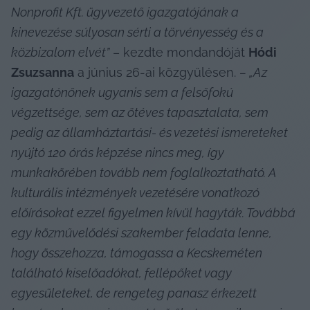
Nonprofit Kft. ügyvezető igazgatójának a 
kinevezése súlyosan sérti a törvényesség és a 
közbizalom elvét”
 – kezdte mondandóját 
Hódi 
Zsuzsanna
 a június 26-ai közgyűlésen. 
– „Az 
igazgatónőnek ugyanis sem a felsőfokú 
végzettsége, sem az ötéves tapasztalata, sem 
pedig az államháztartási- és vezetési ismereteket 
nyújtó 120 órás képzése nincs meg, így 
munkakörében tovább nem foglalkoztatható. A 
kulturális intézmények vezetésére vonatkozó 
előírásokat ezzel figyelmen kívül hagyták. Továbbá 
egy közművelődési szakember feladata lenne, 
hogy összehozza, támogassa a Kecskeméten 
található kiselőadókat, fellépőket vagy 
egyesületeket, de rengeteg panasz érkezett 