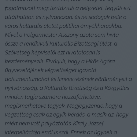
fogalmazott meg: tisztázzuk a helyzetet, tegyük ezt 
átláthatóan és nyilvánosan, és ne sodorjuk bele a 
város kulturális életét politikai árnyékharcokba. 
Mivel a Polgármester Asszony azóta sem hívta 
össze a rendkívüli Kulturális Bizottsági ülést, a 
Szövetség képviselői ezt hivatalosan is 
kezdeményezik. Elvárjuk, hogy a Hírös Agóra 
ügyvezetőjének végzettségét igazoló 
dokumentumokat és kinevezésének körülményeit a 
nyilvánosság, a Kulturális Bizottság és a Közgyűlés 
minden tagja számára hozzáférhetővé, 
megismerhetővé tegyék. Megjegyzendő, hogy a 
végzettség csak az egyik kérdés, a másik az, hogy 
miért nem volt pályáztatás. Király József 
interpellációja erről is szól. Ennek az ügynek a 