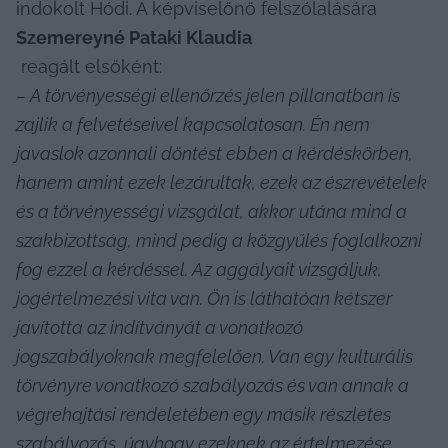
indokolt Hódi. A képviselőnő felszólalására 
Szemereyné Pataki Klaudia
 reagált elsőként: 
– A törvényességi ellenőrzés jelen pillanatban is 
zajlik a felvetéseivel kapcsolatosan. Én nem 
javaslok azonnali döntést ebben a kérdéskörben, 
hanem amint ezek lezárultak, ezek az észrevételek 
és a törvényességi vizsgálat, akkor utána mind a 
szakbizottság, mind pedig a közgyűlés foglalkozni 
fog ezzel a kérdéssel. Az aggályait vizsgáljuk, 
jogértelmezési vita van. Ön is láthatóan kétszer 
javította az indítványát a vonatkozó 
jogszabályoknak megfelelően. Van egy kulturális 
törvényre vonatkozó szabályozás és van annak a 
végrehajtási rendeletében egy másik részletes 
szabályozás, úgyhogy ezeknek az értelmezése 