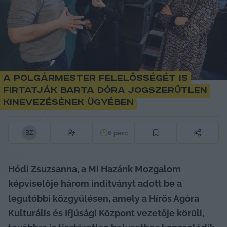
A polgármester felelősségét is
firtatják Barta Dóra jogszerűtlen
kinevezésének ügyében
6
perc
B
Z
Hódi Zsuzsanna, a Mi Hazánk Mozgalom 
képviselője három indítványt adott be a 
legutóbbi közgyűlésen, amely a Hírös Agóra 
Kulturális és Ifjúsági Központ vezetője körüli, 