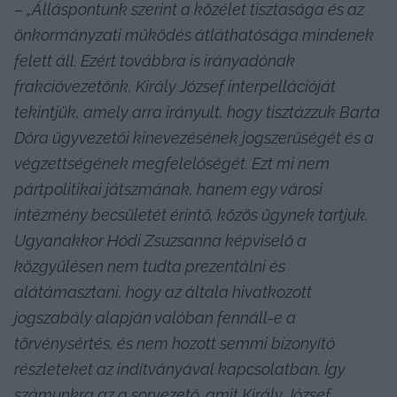
– „Álláspontunk szerint a közélet tisztasága és az 
önkormányzati működés átláthatósága mindenek 
felett áll. Ezért továbbra is irányadónak 
frakcióvezetőnk, Király József interpellációját 
tekintjük, amely arra irányult, hogy tisztázzuk Barta 
Dóra ügyvezetői kinevezésének jogszerűségét és a 
végzettségének megfelelőségét. Ezt mi nem 
pártpolitikai játszmának, hanem egy városi 
intézmény becsületét érintő, közös ügynek tartjuk. 
Ugyanakkor Hódi Zsuzsanna képviselő a 
közgyűlésen nem tudta prezentálni és 
alátámasztani, hogy az általa hivatkozott 
jogszabály alapján valóban fennáll-e a 
törvénysértés, és nem hozott semmi bizonyító 
részleteket az indítványával kapcsolatban. Így 
számunkra az a sorvezető, amit Király József 