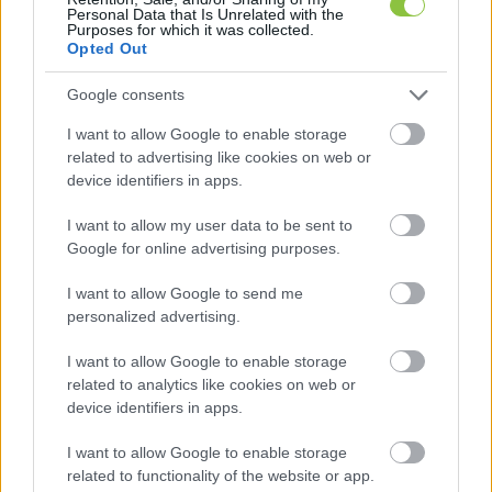
Personal Data that Is Unrelated with the
ügyvezető-igazgatói pozíciót. Én láttam, amit az 
Purposes for which it was collected.
Opted Out
ügyvezető-igazgatónő megmutatott, ez nem felel 
meg, tehát ő nem tölthetné be azt a pozíciót, ahol 
Google consents
most van. Nem tartom igazságosnak, hogy olyan 
I want to allow Google to enable storage
ember üljön egy ilyen helyen, vagy dolgozzon egy 
related to advertising like cookies on web or
ilyen helyen, akinek a törvény nem is engedi meg, 
device identifiers in apps.
hogy ott lehessen. Biztos vagyok benne, hogy 
I want to allow my user data to be sent to
vannak még olyan képzett szakemberek, akik 
Google for online advertising purposes.
ugyanilyen jól, vagy még ennél jobban el tudnák 
I want to allow Google to send me
végezni ezt a munkát, amit most Barta Dóra végez.”
personalized advertising.
 Ezt követően 
I want to allow Google to enable storage
Homoki Tamás
related to analytics like cookies on web or
device identifiers in apps.
HIRDETÉS
I want to allow Google to enable storage
related to functionality of the website or app.