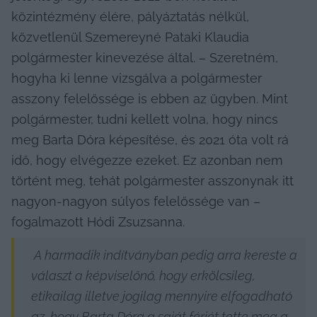
közintézmény élére, pályáztatás nélkül, 
közvetlenül Szemereyné Pataki Klaudia 
polgármester kinevezése által. – Szeretném, 
hogyha ki lenne vizsgálva a polgármester 
asszony felelőssége is ebben az ügyben. Mint 
polgármester, tudni kellett volna, hogy nincs 
meg Barta Dóra képesítése, és 2021 óta volt rá 
idő, hogy elvégezze ezeket. Ez azonban nem 
történt meg, tehát polgármester asszonynak itt 
nagyon-nagyon súlyos felelőssége van – 
fogalmazott Hódi Zsuzsanna. 
 A harmadik indítványban pedig arra kereste a 
választ a képviselőnő, hogy erkölcsileg, 
etikailag illetve jogilag mennyire elfogadható 
az, hogy Barta Dóra a saját férjét tette meg a 