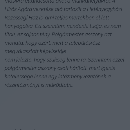
másikra eltanácsolta őket a munkahelyükről. A 
Hírös Agóra vezetése alá tartozik a Hetényegyházi 
Közösségi Ház is, ami teljes mértékben el lett 
hanyagolva. Ezt szerintem mindenki tudja, ez nem 
titok, ez sajnos tény. Polgármester asszony azt 
mondta, hogy azért, mert a településrész 
megválasztott képviselője
nem jelezte, hogy szükség lenne rá. Szerintem ezzel 
polgármester asszony csak hárított, mert igenis 
kötelessége lenne egy intézményvezetőnek a 
részintézményt is működtetni.