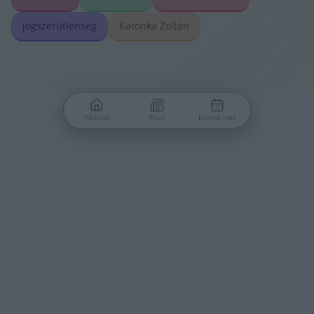
jogszerűtlenség
Katonka Zoltán
Főoldal
Friss
Események