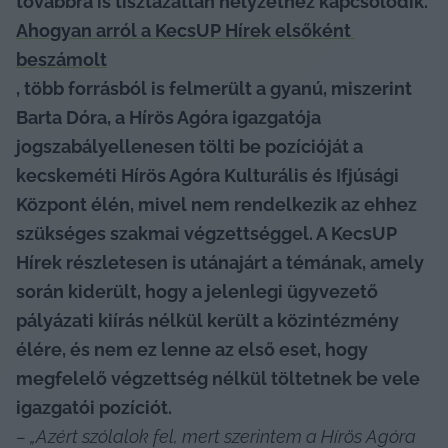
továbbra is tisztázatlan helyzethez kapcsolódik. 
Ahogyan arról a KecsUP Hírek elsőként 
beszámolt
, több forrásból is felmerült a gyanú, miszerint 
Barta Dóra, a Hírös Agóra igazgatója 
jogszabályellenesen tölti be pozícióját a 
kecskeméti Hírös Agóra Kulturális és Ifjúsági 
Központ élén, mivel nem rendelkezik az ehhez 
szükséges szakmai végzettséggel. A KecsUP 
Hírek részletesen is utánajárt a témának, amely 
során kiderült, hogy a jelenlegi ügyvezető 
pályázati kiírás nélkül került a közintézmény 
élére, és nem ez lenne az első eset, hogy 
megfelelő végzettség nélkül töltetnek be vele 
igazgatói pozíciót.
– „Azért szólalok fel, mert szerintem a Hírös Agóra 