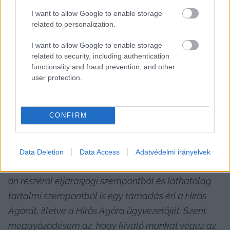
I want to allow Google to enable storage
related to personalization.
I want to allow Google to enable storage
related to security, including authentication
functionality and fraud prevention, and other
 alpolgármester vette védelmébe a Hírös Agóra 
user protection.
ügyvezetőjét, akit szerinte ezzel az üggyel 
támadni akarnak: 
CONFIRM
– „Ahogy polgármester asszony elmondta, a jogi 
aggályokat ki fogja vizsgálni a kormányhivatal, 
erről pedig készülni fog egy anyag. Én azt 
Data Deletion
Data Access
Adatvédelmi irányelvek
gondolom sokunk nevében mondhatom, hogy az 
ön részéről eljárásjogi szempontból és láthatólag 
tartalmi szempontból is egy támadás éri a Hírös 
Agórát, illetve a Hírös Agóra ügyvezetőjét. Szent 
meggyőződésem az, hogy kiváló munkát végez az 