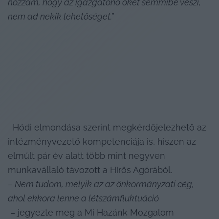
hozzám, hogy az igazgatónő őket semmibe veszi, 
nem ad nekik lehetőséget.”
  Hódi elmondása szerint megkérdőjelezhető az 
intézményvezető kompetenciája is, hiszen az 
elmúlt pár év alatt több mint negyven 
munkavállaló távozott a Hírös Agórából. 
– Nem tudom, melyik az az önkormányzati cég, 
ahol ekkora lenne a létszámfluktuáció
 – jegyezte meg a Mi Hazánk Mozgalom 