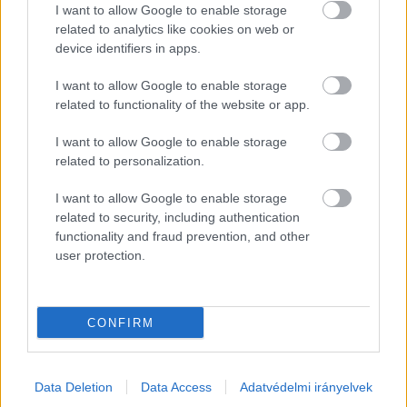
alapítvány azonban ebből 127,5 milliárd forintot 
I want to allow Google to enable storage
related to analytics like cookies on web or
tízéves, 2031-es lejáratú kötvény formájában 
device identifiers in apps.
kölcsönadott az Optimának. Az Optima ezt a 
I want to allow Google to enable storage
pénzt egy bonyolult konstrukción keresztül 
related to functionality of the website or app.
különféle részvényekbe, például a varsói 
tőzsdén jegyzett, kereskedelmi ingatlanokat 
I want to allow Google to enable storage
related to personalization.
fejlesztő GTC papírjaiba fektette, amelyek 
árfolyama az elmúlt négy évben a felére esett. 
I want to allow Google to enable storage
related to security, including authentication
Majd ezt követően, 2025-ben az Optima átadta a 
functionality and fraud prevention, and other
Neumann János Egyetemért Alapítványnak a 
user protection.
Wepmarkot, így 16 milliárd forinttal 
csökkenthette az alapítvánnyal szembeni, 
CONFIRM
kamatok nélküli 127,5 milliárd forintos tartozását.
Data Deletion
Data Access
Adatvédelmi irányelvek