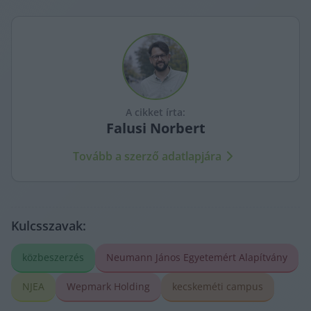
A cikket írta:
Falusi
Norbert
Tovább a szerző adatlapjára
Kulcsszavak:
közbeszerzés
Neumann János Egyetemért Alapítvány
NJEA
Wepmark Holding
kecskeméti campus