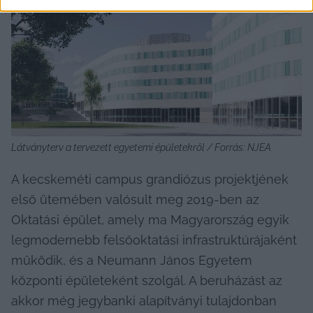
Látványterv a tervezett egyetemi épületekről / Forrás: NJEA
A kecskeméti campus grandiózus projektjének 
első ütemében valósult meg 2019-ben az 
Oktatási épület, amely ma Magyarország egyik 
legmodernebb felsőoktatási infrastruktúrájaként 
működik, és a Neumann János Egyetem 
központi épületeként szolgál. A beruházást az 
akkor még jegybanki alapítványi tulajdonban 