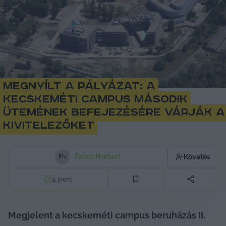
Megnyílt a pályázat: a
kecskeméti campus második
ütemének befejezésére várják a
kivitelezőket
Falusi Norbert
Követés
F
N
4
perc
Megjelent a kecskeméti campus beruházás II. 