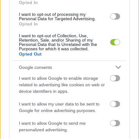
elvben már tavaly át kellett volna adni. (Az 
Opted In
Optima feladata az lett volna, hogy a még 
I want to opt-out of processing my
Personal Data for Targeted Advertising.
Matolcsy György vezette MNB által létrehozott 
Opted In
Pallas Athéné Domus Meriti Alapítvány vagyonát 
I want to opt-out of Collection, Use,
kezelje, ám ehelyett az ÁSZ, az MNB-
Retention, Sale, and/or Sharing of my
Personal Data that Is Unrelated with the
birodalomhoz kapcsolódó jelentése szerint 
Purposes for which it was collected.
Opted Out
jelentős
 vagyonvesztés történt.)
Google consents
De térjünk vissza a kecskeméti vonatkozásra, 
I want to allow Google to enable storage
történt ugyanis, hogy az állam összesen több 
related to advertising like cookies on web or
mint 144 milliárd forintot juttatott a kecskeméti 
device identifiers in apps.
egyetemi alapítványnak különféle 
I want to allow my user data to be sent to
fejlesztésekre, köztük a tudásváros és a campus 
Google for online advertising purposes.
kettő projektre, amelyre önmagában 44 milliárd 
I want to allow Google to send me
forintot biztosított. A jegybanki alapítvánnyal 
personalized advertising.
személyi összefonódásban álló kecskeméti 