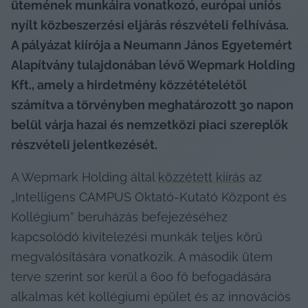
ütemének munkáira vonatkozó, európai uniós 
nyílt közbeszerzési eljárás részvételi felhívása. 
A pályázat kiírója a Neumann János Egyetemért 
Alapítvány tulajdonában lévő Wepmark Holding 
Kft., amely a hirdetmény közzétételétől 
számítva a törvényben meghatározott 30 napon 
belül várja hazai és nemzetközi piaci szereplők 
részvételi jelentkezését. 
A Wepmark Holding által 
közzétett kiírás
 az 
„Intelligens CAMPUS Oktató-Kutató Központ és 
Kollégium” beruházás befejezéséhez 
kapcsolódó kivitelezési munkák teljes körű 
megvalósítására vonatkozik. A második ütem 
terve szerint sor kerül a 600 fő befogadására 
alkalmas két kollégiumi épület és az innovációs 