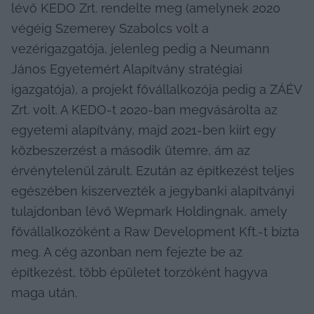
lévő KEDO Zrt. rendelte meg (amelynek 2020 
végéig Szemerey Szabolcs volt a 
vezérigazgatója, jelenleg pedig a Neumann 
János Egyetemért Alapítvány stratégiai 
igazgatója), a projekt fővállalkozója pedig a ZÁÉV 
Zrt. volt. A KEDO-t 2020-ban megvásárolta az 
egyetemi alapítvány, majd 2021-ben kiírt egy 
közbeszerzést a második ütemre, ám az 
érvénytelenül zárult. Ezután az építkezést teljes 
egészében kiszervezték a jegybanki alapítványi 
tulajdonban lévő Wepmark Holdingnak, amely 
fővállalkozóként a Raw Development Kft.-t bízta 
meg. A cég azonban nem fejezte be az 
építkezést, több épületet torzóként hagyva 
maga után.