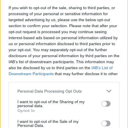
If you wish to opt-out of the sale, sharing to third parties, or
processing of your personal or sensitive information for
Miért kell kétszer futni a második kört?
targeted advertising by us, please use the below opt-out
section to confirm your selection. Please note that after your
opt-out request is processed you may continue seeing
HIRDETÉS
interest-based ads based on personal information utilized by
us or personal information disclosed to third parties prior to
your opt-out. You may separately opt-out of the further
disclosure of your personal information by third parties on the
IAB’s list of downstream participants. This information may
also be disclosed by us to third parties on the
IAB’s List of
Downstream Participants
that may further disclose it to other
third parties.
Please note that this website/app uses one or more Google
Personal Data Processing Opt Outs
A campus második ütemének építését még az 
services and may gather and store information including but
not limited to your visit or usage behaviour. You may click to
I want to opt-out of the Sharing of my
akkor az Optima Befektetési Zrt. érdekeltségébe 
personal data.
grant or deny consent to Google and its third-party tags to
Opted In
tartozó Wepmark Kft. kezdte el, ám a kivitelezés 
use your data for below specified purposes in below Google
consent section.
2024-ben félbeszakadt – pedig az épületeket 
I want to opt-out of the Sale of my
Personal Data.