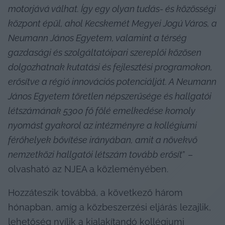
motorjává válhat. Így egy olyan tudás- és közösségi 
központ épül, ahol Kecskemét Megyei Jogú Város, a 
Neumann János Egyetem, valamint a térség 
gazdasági és szolgáltatóipari szereplői közösen 
dolgozhatnak kutatási és fejlesztési programokon, 
erősítve a régió innovációs potenciálját. A Neumann 
János Egyetem töretlen népszerűsége és hallgatói 
létszámának 5300 fő fölé emelkedése komoly 
nyomást gyakorol az intézményre a kollégiumi 
férőhelyek bővítése irányában, amit a növekvő 
nemzetközi hallgatói létszám tovább erősít
” – 
olvasható az NJEA a közleményében.
Hozzáteszik továbbá, a következő három 
hónapban, amíg a közbeszerzési eljárás lezajlik, 
lehetőség nyílik a kialakítandó kollégiumi 