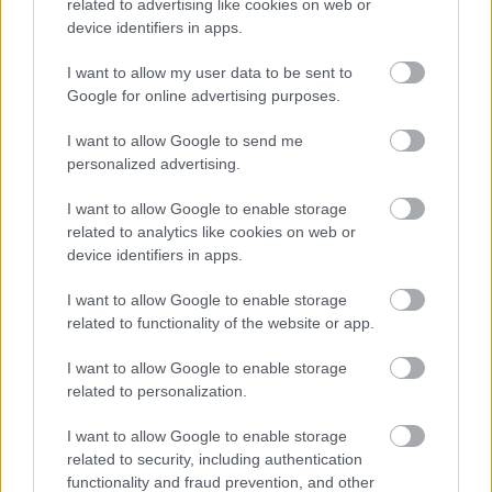
related to advertising like cookies on web or
közpénzekre vonatkozó gazdálkodásával; a 
device identifiers in apps.
közpénzeket és a nemzeti vagyont az 
átláthatóság és a közélet tisztaságának elve 
I want to allow my user data to be sent to
Google for online advertising purposes.
szerint kell kezelni; a közpénzekre és a 
nemzeti vagyonra vonatkozó adatok 
I want to allow Google to send me
personalized advertising.
közérdekű adatok.
I want to allow Google to enable storage
Az Alkotmánybíróság gyakorlatára utalással 
related to analytics like cookies on web or
device identifiers in apps.
kiemelte továbbá a közérdekű adatok 
nyilvánosságával összefüggésben, hogy 
„egy 
I want to allow Google to enable storage
related to functionality of the website or app.
demokratikus társadalomban a közérdekű adatok 
nyilvánossága a főszabály; ehhez képest a 
I want to allow Google to enable storage
közérdekű adatok nyilvánosságának korlátozását 
related to personalization.
kivételnek kell tekinteni”
. Ebből következik az is, 
I want to allow Google to enable storage
hogy a közérdekű adatok vonatkozásában a 
related to security, including authentication
functionality and fraud prevention, and other
nyilvánosság korlátozása csak akkor fogadható 