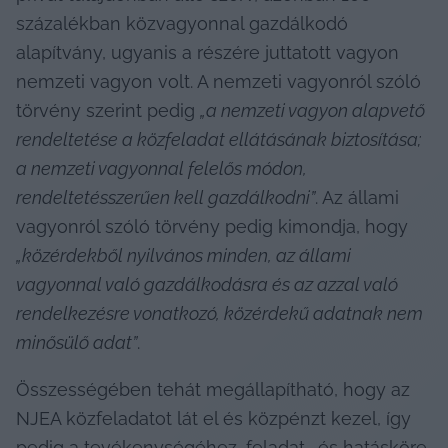
százalékban közvagyonnal gazdálkodó 
alapítvány, ugyanis a részére juttatott vagyon 
nemzeti vagyon volt. A nemzeti vagyonról szóló 
törvény szerint pedig 
„a nemzeti vagyon alapvető 
rendeltetése a közfeladat ellátásának biztosítása; 
a nemzeti vagyonnal felelős módon, 
rendeltetésszerűen kell gazdálkodni”
. Az állami 
vagyonról szóló törvény pedig kimondja, hogy 
„közérdekből nyilvános minden, az állami 
vagyonnal való gazdálkodásra és az azzal való 
rendelkezésre vonatkozó, közérdekű adatnak nem 
minősülő adat”
.
Összességében tehát megállapítható, hogy az 
NJEA közfeladatot lát el és közpénzt kezel, így 
pedig a tevékenységéhez, feladat- és hatásköre 