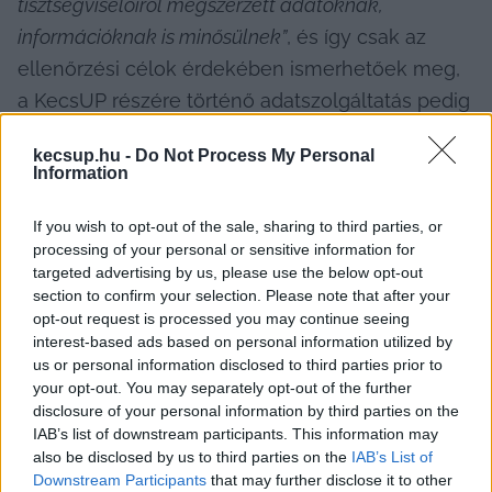
tisztségviselőiről megszerzett adatoknak, 
információknak is minősülnek”
, és így csak az 
ellenőrzési célok érdekében ismerhetőek meg, 
a KecsUP részére történő adatszolgáltatás pedig 
nem felel meg ennek a célnak.
kecsup.hu -
Do Not Process My Personal
Information
A KecsUP érvei:
If you wish to opt-out of the sale, sharing to third parties, or
processing of your personal or sensitive information for
targeted advertising by us, please use the below opt-out
section to confirm your selection. Please note that after your
opt-out request is processed you may continue seeing
interest-based ads based on personal information utilized by
us or personal information disclosed to third parties prior to
your opt-out. You may separately opt-out of the further
Jogi képviselőnk, 
dr. Frank Evelyn
, a Karsai 
disclosure of your personal information by third parties on the
Dániel Ügyvédi Iroda irodavezető ügyvédje a 
IAB’s list of downstream participants. This information may
also be disclosed by us to third parties on the
IAB’s List of
keresetben hivatkozott:
Downstream Participants
that may further disclose it to other