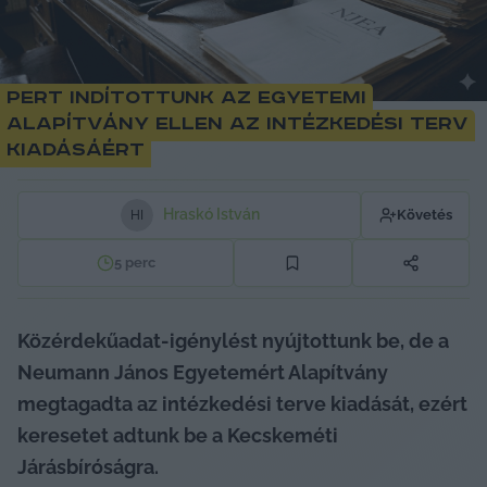
Pert indítottunk az egyetemi
alapítvány ellen az intézkedési terv
kiadásáért
Hraskó István
Követés
H
I
5
perc
Közérdekűadat-igénylést nyújtottunk be, de a 
Neumann János Egyetemért Alapítvány 
megtagadta az intézkedési terve kiadását, ezért 
keresetet adtunk be a Kecskeméti 
Járásbíróságra.