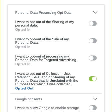
third parties.
Please note that this website/app uses one or more Google
Personal Data Processing Opt Outs
az Infotörvényre, mely szerint az állami vagy 
services and may gather and store information including but
helyi önkormányzati feladatot, valamint 
not limited to your visit or usage behaviour. You may click to
I want to opt-out of the Sharing of my
personal data.
jogszabályban meghatározott egyéb 
grant or deny consent to Google and its third-party tags to
Opted In
use your data for below specified purposes in below Google
közfeladatot ellátó szervnek vagy 
consent section.
I want to opt-out of the Sale of my
személynek lehetővé kell tennie, hogy a 
Personal Data.
Opted In
kezelésében levő közérdekű adatot és 
közérdekből nyilvános adatot – az e 
I want to opt-out of processing my
Personal Data for Targeted Advertising.
törvényben meghatározott kivételekkel – 
Opted In
erre irányuló igény alapján bárki 
I want to opt-out of Collection, Use,
Retention, Sale, and/or Sharing of my
megismerhesse;
Personal Data that Is Unrelated with the
Purposes for which it was collected.
Opted Out
az Alaptörvényre, amely szerint a 
Google consents
közpénzekkel gazdálkodó minden szervezet 
köteles a nyilvánosság előtt elszámolni a 
I want to allow Google to enable storage