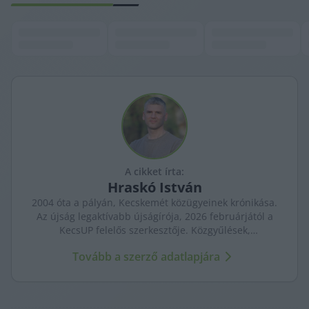
A cikket írta:
Hraskó
István
2004 óta a pályán, Kecskemét közügyeinek krónikása.
Az újság legaktívabb újságírója, 2026 februárjától a
KecsUP felelős szerkesztője. Közgyűlések,
tényfeltárások, emberi sorsok – riportjaiban a város
Tovább a szerző adatlapjára
arca és a háttérben élők történetei egyszerre jelennek
meg.