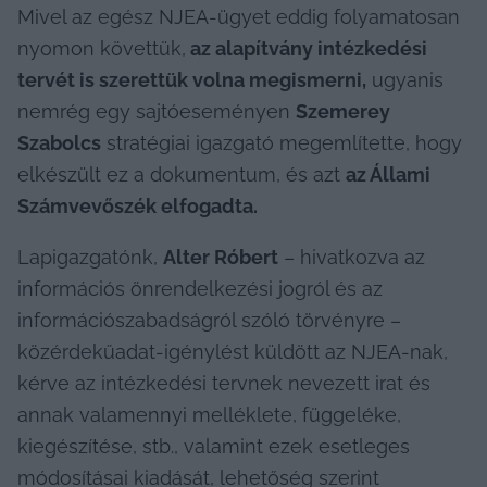
Mivel az egész NJEA-ügyet eddig folyamatosan 
nyomon követtük,
 az alapítvány intézkedési 
tervét is szerettük volna megismerni,
 ugyanis 
nemrég egy sajtóeseményen 
Szemerey 
Szabolcs
 stratégiai igazgató megemlítette, hogy 
elkészült ez a dokumentum, és azt 
az Állami 
Számvevőszék elfogadta.
Lapigazgatónk, 
Alter Róbert
 – hivatkozva az 
információs önrendelkezési jogról és az 
információszabadságról szóló törvényre – 
közérdekűadat-igénylést küldött az NJEA-nak, 
kérve az intézkedési tervnek nevezett irat és 
annak valamennyi melléklete, függeléke, 
kiegészítése, stb., valamint ezek esetleges 
módosításai kiadását, lehetőség szerint 