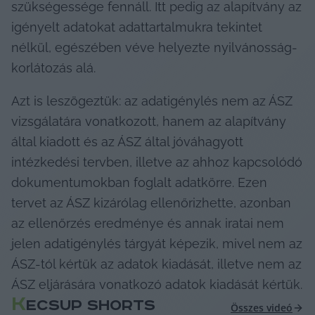
szükségessége fennáll. Itt pedig az alapítvány az 
igényelt adatokat adattartalmukra tekintet 
nélkül, egészében véve helyezte nyilvánosság-
korlátozás alá.
Azt is leszögeztük: az adatigénylés nem az ÁSZ 
vizsgálatára vonatkozott, hanem az alapítvány 
által kiadott és az ÁSZ által jóváhagyott 
intézkedési tervben, illetve az ahhoz kapcsolódó 
dokumentumokban foglalt adatkörre. Ezen 
tervet az ÁSZ kizárólag ellenőrizhette, azonban 
az ellenőrzés eredménye és annak iratai nem 
jelen adatigénylés tárgyát képezik, mivel nem az 
ÁSZ-tól kértük az adatok kiadását, illetve nem az 
ÁSZ eljárására vonatkozó adatok kiadását kértük.
K
ECSUP SHORTS
Összes videó