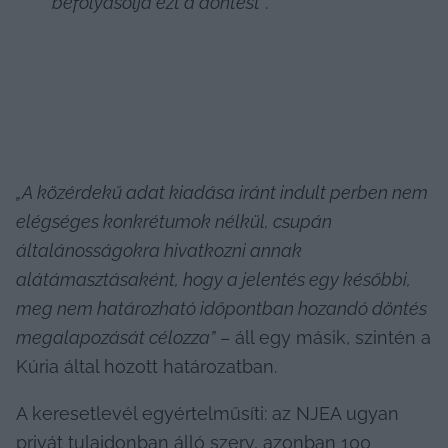
befolyásolja ezt a döntést”
.
„A közérdekű adat kiadása iránt indult perben nem 
elégséges konkrétumok nélkül, csupán 
általánosságokra hivatkozni annak 
alátámasztásaként, hogy a jelentés egy későbbi, 
meg nem határozható időpontban hozandó döntés 
megalapozását célozza”
 – áll egy másik, szintén a 
Kúria által hozott határozatban.
A keresetlevél egyértelműsíti: az NJEA ugyan 
privát tulajdonban álló szerv, azonban 100 