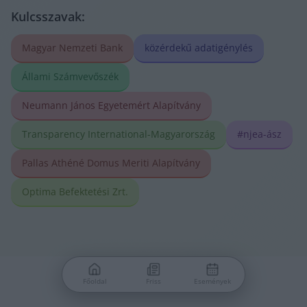
Kulcsszavak:
Magyar Nemzeti Bank
közérdekű adatigénylés
Állami Számvevőszék
Neumann János Egyetemért Alapítvány
Transparency International-Magyarország
#njea-ász
Pallas Athéné Domus Meriti Alapítvány
Optima Befektetési Zrt.
Főoldal
Friss
Események