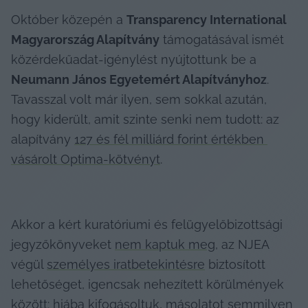
Október közepén a 
Transparency International 
Magyarország Alapítvány
 támogatásával ismét 
közérdekűadat-igénylést nyújtottunk be a 
Neumann János Egyetemért Alapítványhoz
. 
Tavasszal volt már ilyen, sem sokkal azután, 
hogy kiderült, amit szinte senki nem tudott: az 
alapítvány 
127 és fél milliárd forint értékben 
vásárolt Optima-kötvényt
.
Akkor a kért kuratóriumi és felügyelőbizottsági 
jegyzőkönyveket 
nem kaptuk meg
, az NJEA 
végül 
személyes iratbetekintésre
 biztosított 
lehetőséget, igencsak nehezített körülmények 
között: hiába kifogásoltuk, másolatot semmilyen 