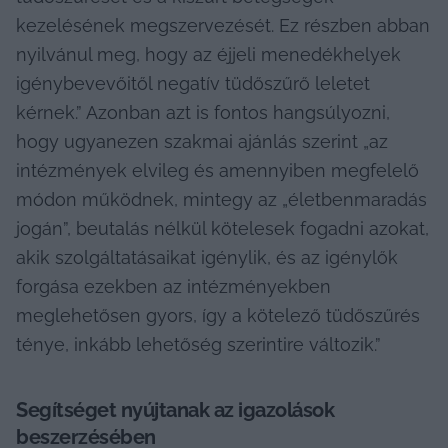
kezelésének megszervezését. Ez részben abban 
nyilvánul meg, hogy az éjjeli menedékhelyek 
igénybevevőitől negatív tüdőszűrő leletet 
kérnek.” Azonban azt is fontos hangsúlyozni, 
hogy ugyanezen szakmai ajánlás szerint „az 
intézmények elvileg és amennyiben megfelelő 
módon működnek, mintegy az „életbenmaradás 
jogán”, beutalás nélkül kötelesek fogadni azokat, 
akik szolgáltatásaikat igénylik, és az igénylők 
forgása ezekben az intézményekben 
meglehetősen gyors, így a kötelező tüdőszűrés 
ténye, inkább lehetőség szerintire változik.”
Segítséget nyújtanak az igazolások 
beszerzésében