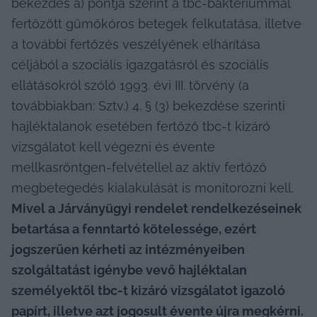
bekezdés a) pontja szerint a tbc-baktériummal 
fertőzött gümőkóros betegek felkutatása, illetve 
a további fertőzés veszélyének elhárítása 
céljából a szociális igazgatásról és szociális 
ellátásokról szóló 1993. évi III. törvény (a 
továbbiakban: Sztv.) 4. § (3) bekezdése szerinti 
hajléktalanok esetében fertőző tbc-t kizáró 
vizsgálatot kell végezni és évente 
mellkasröntgen-felvétellel az aktív fertőző 
megbetegedés kialakulását is monitorozni kell. 
Mivel a Járványügyi rendelet rendelkezéseinek 
betartása a fenntartó kötelessége, ezért 
jogszerűen kérheti az intézményeiben 
szolgáltatást igénybe vevő hajléktalan 
személyektől tbc-t kizáró vizsgálatot igazoló 
papírt, illetve azt jogosult évente újra megkérni. 