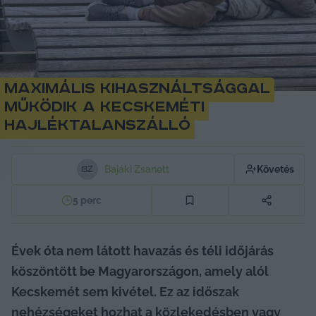
Maximális kihasználtsággal
működik a kecskeméti
hajléktalanszálló
Bajáki Zsanett
Követés
B
Z
5
perc
Évek óta nem látott havazás és téli időjárás 
köszöntött be Magyarországon, amely alól 
Kecskemét sem kivétel. Ez az időszak 
nehézségeket hozhat a közlekedésben vagy 