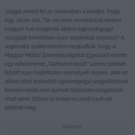
Joggal merül fel az olvasóban a kérdés, hogy 
egy utcán élő, TB-vel nem rendelkező ember 
hogyan tud magának állami egészségügyi 
vizsgálat keretében ilyen papírokat szerezni? A 
regionális szakembertől megtudtuk, hogy a 
Magyar Máltai Szeretetszolgálat Egyesület évente 
egy alkalommal „Tüdőszűrő buszt” szervez többek 
között azon hajléktalan személyek részére, akik az 
állam által biztosított egészségügyi szolgáltatások 
keretein belül nem tudnak tüdőszűrő vizsgálaton 
részt venni. Ebben az évben ez 2026.01.16-án 
történik meg.
HIRDETÉS