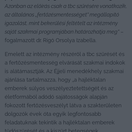
Azonban az előírás csak a tbc szűrésére vonatkozik, 
az általános „fertőzésmentességet” megállapító 
igazolást, mint bekerülési feltételt az intézmény 
saját szakmai programjában határozhatja meg”
 – 
fogalmazott dr. Rigó Orsolya Izabella.
Emelett az intézmény részéről a tbc szűrését és 
a fertőzésmentesség elvárását szakmai indokok 
is alátámasztják. Az Éjjeli menedékhely szakmai 
ajánlása tartalmazza, hogy „a hajléktalan 
emberek súlyos veszélyeztetettségét és az 
életformából adódó sajátosságok alapján 
fokozott fertőzésveszélyt látva a szakterületen 
dolgozók évek óta egyik legfontosabb 
feladatuknak tekintik a hajléktalan emberek 
tüdőszűrését és a kiszűrt betegségek 