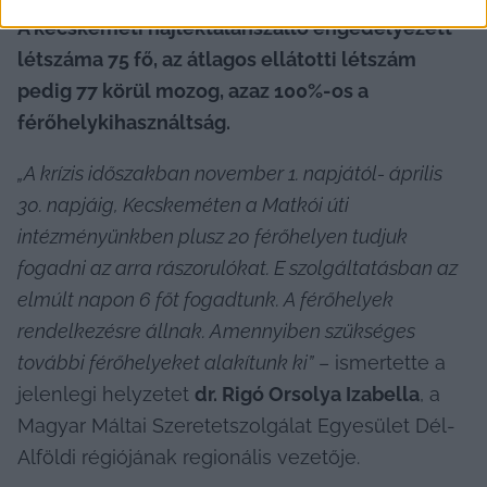
A kecskeméti hajléktalanszálló engedélyezett 
létszáma 75 fő, az átlagos ellátotti létszám 
pedig 77 körül mozog, azaz 100%-os a 
férőhelykihasználtság. 
„A krízis időszakban november 1. napjától- április 
30. napjáig, Kecskeméten a Matkói úti 
intézményünkben plusz 20 férőhelyen tudjuk 
fogadni az arra rászorulókat. E szolgáltatásban az 
elmúlt napon 6 főt fogadtunk. A férőhelyek 
rendelkezésre állnak. Amennyiben szükséges 
további férőhelyeket alakítunk ki”
 – ismertette a 
jelenlegi helyzetet 
dr. Rigó Orsolya Izabella
, a 
Magyar Máltai Szeretetszolgálat Egyesület Dél-
Alföldi régiójának regionális vezetője.