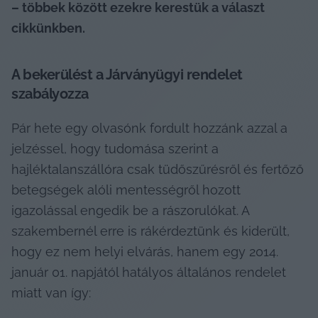
– többek között ezekre kerestük a választ 
cikkünkben.
A bekerülést a Járványügyi rendelet 
szabályozza
Pár hete egy olvasónk fordult hozzánk azzal a 
jelzéssel, hogy tudomása szerint a 
hajléktalanszállóra csak tüdőszűrésről és fertőző 
betegségek alóli mentességről hozott 
igazolással engedik be a rászorulókat. A 
szakembernél erre is rákérdeztünk és kiderült, 
hogy ez nem helyi elvárás, hanem egy 2014. 
január 01. napjától hatályos általános rendelet 
miatt van így: