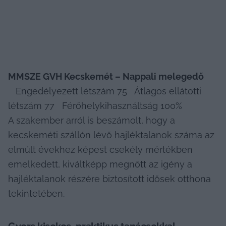
MMSZE GVH Kecskemét – Nappali melegedő
   Engedélyezett létszám 75   Átlagos ellátotti 
létszám 77   Férőhelykihasználtság 100%    
A szakember arról is beszámolt, hogy a 
kecskeméti szállón lévő hajléktalanok száma az 
elmúlt évekhez képest csekély mértékben 
emelkedett, kiváltképp megnőtt az igény a 
hajléktalanok részére biztosított idősek otthona 
tekintetében.