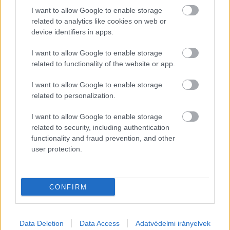
igénybevételétől eltanácsolásra kerül, csak úgy 
I want to allow Google to enable storage
és kizárólag, ha számára egy másik intézmény 
related to analytics like cookies on web or
device identifiers in apps.
által nyújtott ellátás igénybevételének 
megszervezése és biztosítása megtörténik. 
I want to allow Google to enable storage
related to functionality of the website or app.
Ennek megfelelően a fogadó intézmény 
előzetes ismeretekkel rendelkezik az érkező 
I want to allow Google to enable storage
gondozottról, akit fogad és ellát. Vörös kód 
related to personalization.
elrendelése esetén valamennyi eltanácsolás 
I want to allow Google to enable storage
felfüggesztésre kerül, mivel ebben az 
related to security, including authentication
functionality and fraud prevention, and other
időszakban elsődleges szempont az élet 
user protection.
védelme, valamint az ellátás megszervezése és 
folyamatos biztosítása.
CONFIRM
Maximális kihasználtsággal működik a 
kecskeméti hajléktalanszálló
Data Deletion
Data Access
Adatvédelmi irányelvek