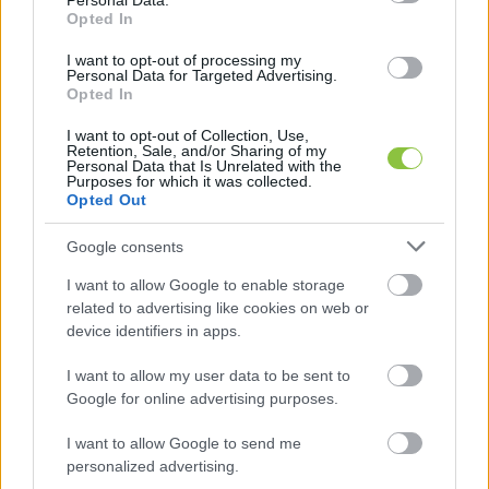
Personal Data.
Opted In
I want to opt-out of processing my
Personal Data for Targeted Advertising.
Opted In
I want to opt-out of Collection, Use,
Retention, Sale, and/or Sharing of my
Ahogyan azt
 dr. Rigó Orsolya Izabellától
Personal Data that Is Unrelated with the
Purposes for which it was collected.
megtudtuk az ellátásból való kizárásra – az 
Opted Out
egészségügyi igazolásokat leszámítva – nincs 
Google consents
jogszabályi lehetőség. Az eltanácsolás 
alkalmazásának lehetősége fennáll, amelyet az 
I want to allow Google to enable storage
related to advertising like cookies on web or
intézmény a szakmai programjában rögzített 
device identifiers in apps.
feltételek teljesülése esetén gyakorolhat. Az 
intézmények jellemzően fizikai bántalmazás, 
I want to allow my user data to be sent to
Google for online advertising purposes.
súlyos félelemkeltés, fenyegetés eseteiben 
élnek ezzel az intézkedéssel. Ilyen esetben az 
I want to allow Google to send me
personalized advertising.
ellátott, az intézmény szolgáltatásainak 