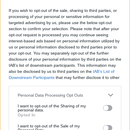
jelen helyzetben is (jelenleg nincs vörös kód) 
If you wish to opt-out of the sale, sharing to third parties, or
elkülönítés megoldásával mindenkit fogadnak a 
processing of your personal or sensitive information for
Máltai intézményeiben.
targeted advertising by us, please use the below opt-out
section to confirm your selection. Please note that after your
(A vörös kód jelzést a Belügyminisztérium 
opt-out request is processed you may continue seeing
interest-based ads based on personal information utilized by
gondoskodáspolitikáért felelős államtitkára adja ki 
us or personal information disclosed to third parties prior to
a HungaroMet jelzésének figyelembe vételével, a 
your opt-out. You may separately opt-out of the further
téli időszakban -10 °C vagy annál alacsonyabb 
disclosure of your personal information by third parties on the
IAB’s list of downstream participants. This information may
hőmérséklet esetén lép életbe. A protokoll 
also be disclosed by us to third parties on the
IAB’s List of
keretében ilyenkor valamennyi szociális intézmény 
Downstream Participants
that may further disclose it to other
számára kötelező a hajléktalan vagy bajba jutott 
third parties.
emberek befogadása. – a szerk.)
Please note that this website/app uses one or more Google
Personal Data Processing Opt Outs
services and may gather and store information including but
not limited to your visit or usage behaviour. You may click to
I want to opt-out of the Sharing of my
personal data.
Jellemzően fizikai bántalmazás, súlyos 
grant or deny consent to Google and its third-party tags to
Opted In
félelemkeltés miatt tanácsolnak el valakit
use your data for below specified purposes in below Google
consent section.
I want to opt-out of the Sale of my