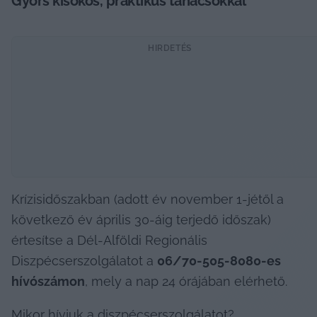
Gyors kisokos, praktikus tanácsokkal
HIRDETÉS
Krízisidőszakban (adott év november 1-jétől a 
következő év április 30-áig terjedő időszak) 
értesítse a Dél-Alföldi Regionális 
Diszpécserszolgálatot a 
06/70-505-8080-es 
hívószámon
, mely a nap 24 órájában elérhető.
Mikor hívjuk a diszpécserszolgálatot?