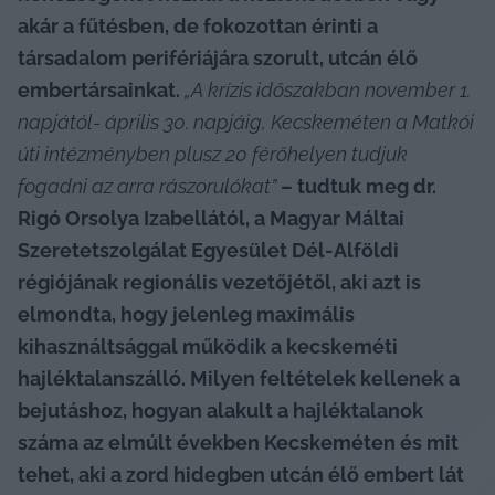
akár a fűtésben, de fokozottan érinti a 
társadalom perifériájára szorult, utcán élő 
embertársainkat. 
„A krízis időszakban november 1. 
napjától- április 30. napjáig, Kecskeméten a Matkói 
úti intézményben plusz 20 férőhelyen tudjuk 
fogadni az arra rászorulókat”
 – tudtuk meg dr. 
Rigó Orsolya Izabellától, a Magyar Máltai 
Szeretetszolgálat Egyesület Dél-Alföldi 
régiójának regionális vezetőjétől, aki azt is 
elmondta, hogy jelenleg maximális 
kihasználtsággal működik a kecskeméti 
hajléktalanszálló. Milyen feltételek kellenek a 
bejutáshoz, hogyan alakult a hajléktalanok 
száma az elmúlt években Kecskeméten és mit 
tehet, aki a zord hidegben utcán élő embert lát 