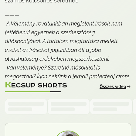
számos kölcsönös sérelmet.
———

A Vélemény rovatunkban megjelent írások nem 
feltétlenül egyeznek a szerkesztőség 
álláspontjával. A tartalom megtartása mellett 
ezeket az írásokat jogunkban áll a jobb 
olvashatóság érdekében megszerkeszteni.
Van véleménye? Szeretné másokkal is 
megosztani? Írjon nekünk a 
[email protected]
 címre.
K
ECSUP SHORTS
Összes videó