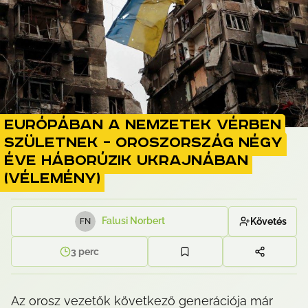
Európában a nemzetek vérben
születnek – Oroszország négy
éve háborúzik Ukrajnában
(vélemény)
Falusi Norbert
Követés
F
N
3
perc
Az orosz vezetők következő generációja már 