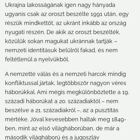
Ukrajna lakosságának igen nagy hányada 
ugyanis csak az oroszt beszélte 1991 után, egy 
részük mindkettőt, az ukránt inkább az ország 
nyugati részén. De akik az oroszt beszélték, 
közülük sokan magukat ukránnak tartják – 
nemzeti identitásuk belülről fakad, és nem 
feltétlenül a nyelvükből.
A nemzetté válás és a nemzeti harcok mindig 
konfliktussal jártak, legtöbbször nagyon véres 
háborúkkal. Ami mégis megkülönböztette a 19. 
századi háborúkat a 20. századiaktól – nem 
beszélve a 21. századiakról –, az a pusztítás 
mértéke. Jóval kevesebben haltak meg 1849-
ben, mint az első világháborúban, de már a 
második világháború és a jugoszláv 