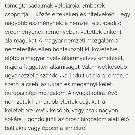
tömegtársadalmak velejárója: emberek 
csoportjai – közös értékeken és hitelveken – egy 
nagyobb eszménynek, a nemzet felszabadító 
eredményének reményében vetették önként 
alá magukat. A magyar nemzeti mozgalom a 
németesítés ellen bontakozott ki, követelve 
előbb a magyar nyelv államnyelvvé emelését, 
majd a független államiságot. Valamivel később 
ugyanezzel a szándékkal indult útjára a román, a 
szerb, a cseh, az ukrán és megannyi kelet-
európai népi mozgalom. A nyugatabbra lévő 
nemzetek hamarabb elérték céljukat, a 
keletebbre lévők később, vagy csak nagyon 
sokára – gondoljunk az orosz birodalom alatt élő 
baltiakra vagy éppen a finnekre.