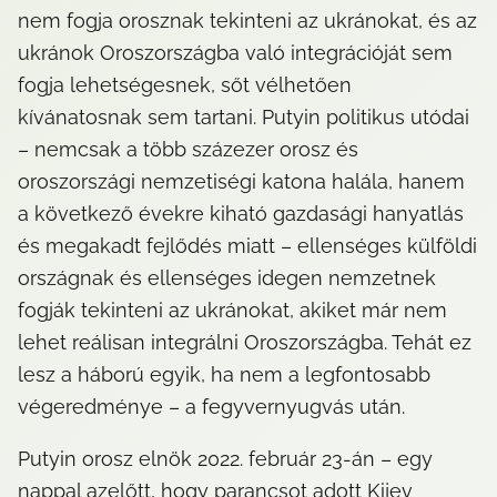
nem fogja orosznak tekinteni az ukránokat, és az 
ukránok Oroszországba való integrációját sem 
fogja lehetségesnek, sőt vélhetően 
kívánatosnak sem tartani. Putyin politikus utódai 
– nemcsak a több százezer orosz és 
oroszországi nemzetiségi katona halála, hanem 
a következő évekre kiható gazdasági hanyatlás 
és megakadt fejlődés miatt – ellenséges külföldi 
országnak és ellenséges idegen nemzetnek 
fogják tekinteni az ukránokat, akiket már nem 
lehet reálisan integrálni Oroszországba. Tehát ez 
lesz a háború egyik, ha nem a legfontosabb 
végeredménye – a fegyvernyugvás után.
Putyin orosz elnök 2022. február 23-án – egy 
nappal azelőtt, hogy parancsot adott Kijev 