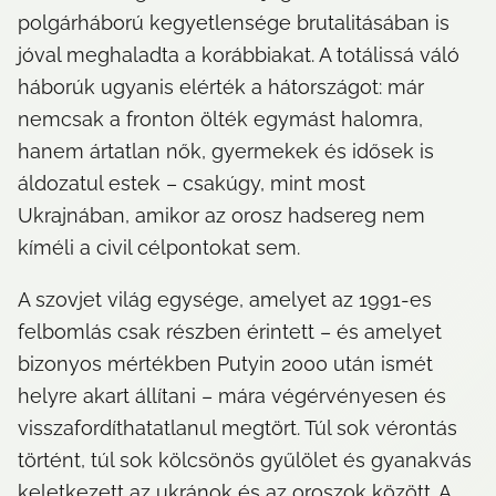
polgárháború kegyetlensége brutalitásában is 
jóval meghaladta a korábbiakat. A totálissá váló 
háborúk ugyanis elérték a hátországot: már 
nemcsak a fronton ölték egymást halomra, 
hanem ártatlan nők, gyermekek és idősek is 
áldozatul estek – csakúgy, mint most 
Ukrajnában, amikor az orosz hadsereg nem 
kíméli a civil célpontokat sem.
A szovjet világ egysége, amelyet az 1991-es 
felbomlás csak részben érintett – és amelyet 
bizonyos mértékben Putyin 2000 után ismét 
helyre akart állítani – mára végérvényesen és 
visszafordíthatatlanul megtört. Túl sok vérontás 
történt, túl sok kölcsönös gyűlölet és gyanakvás 
keletkezett az ukránok és az oroszok között. A 