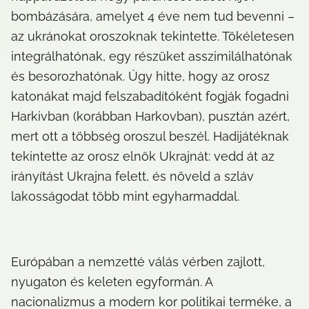
bombázására, amelyet 4 éve nem tud bevenni – 
az ukránokat oroszoknak tekintette. Tökéletesen 
integrálhatónak, egy részüket asszimilálhatónak 
és besorozhatónak. Úgy hitte, hogy az orosz 
katonákat majd felszabadítóként fogják fogadni 
Harkivban (korábban Harkovban), pusztán azért, 
mert ott a többség oroszul beszél. Hadijátéknak 
tekintette az orosz elnök Ukrajnát: vedd át az 
irányítást Ukrajna felett, és növeld a szláv 
lakosságodat több mint egyharmaddal.
Európában a nemzetté válás vérben zajlott, 
nyugaton és keleten egyformán. A 
nacionalizmus a modern kor politikai terméke, a 