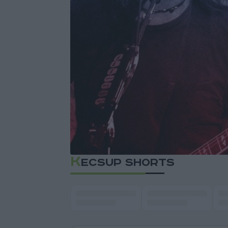
K
ECSUP SHORTS