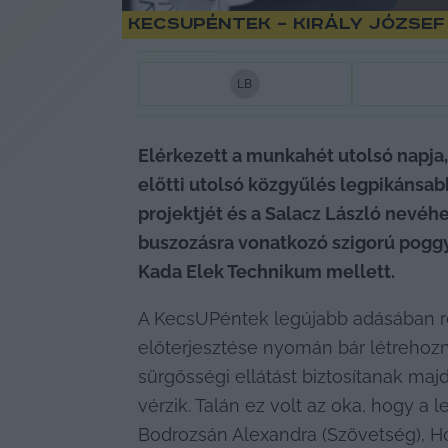
KecsUPéntek – Király Józse
L
B
Elérkezett a munkahét utolsó napja,
előtti utolsó közgyűlés legpikánsabb
projektjét és a Salacz László nevéhe
buszozásra vonatkozó szigorú poggyá
Kada Elek Technikum mellett.
A KecsUPéntek legújabb adásában r
előterjesztése nyomán bár létrehoz
sürgősségi ellátást biztosítanak majd
vérzik. Talán ez volt az oka, hogy a
Bodrozsán Alexandra (Szövetség), Hód