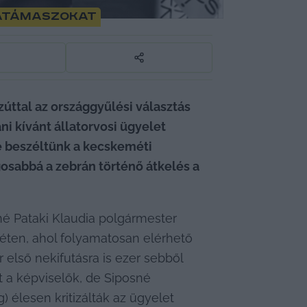
gatámaszokat
úttal az országgyűlési választás 
i kívánt állatorvosi ügyelet 
De beszéltünk a kecskeméti 
osabbá a zebrán történő átkelés a 
Pataki Klaudia polgármester 
ten, ahol folyamatosan elérhető 
 első nekifutásra is ezer sebből 
 a képviselők, de Siposné 
élesen kritizálták az ügyelet 