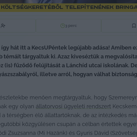
f költségkeretéből telepítenének brin
3
perc
 így hát itt a KecsUPéntek legújabb adása! Amiben ez
 témáit tárgyaltuk ki. Azaz kiveséztük a megvalósítan
z (is) fűződő felújítását a Lánchíd utcai iskolának. 
szszabályról, illetve arról, hogyan válhat biztonság
észletekbe menően megtárgyaltuk, hogy Szemereyné 
nak egy olyan 
állatorvosi ügyeleti rendszert
 Kecskemé
 a térségben élő állattartóknak, de az intézkedés már
 legutóbbi közgyűlésen csupán a célban értettek egyet
i Zsuzsanna (Mi Hazánk) és Gyuris Dávid (Szövetség) 