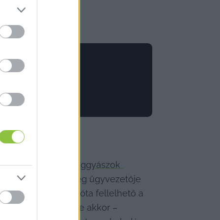
ta szerint a 
kézipoggyászok 
ig a közlekedési cég ügyvezetője 
ndelkezés már évek óta fellelhető a 
és nem is fogja. De akkor – 