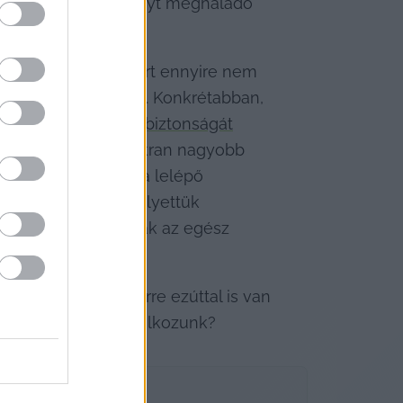
előírt maximális súlyt meghaladó 
selőnek. Na jó, azért ennyire nem 
terjesztett ötletet. Konkrétabban, 
alogos-átkelőhely biztonságát
t parkolóhelyen gyakran nagyobb 
itakarják a zebrára lelépő 
arkolóhelyet, és helyettük 
át, és hogyan varrták az egész 
 el!
az 
Ápoló Klubban
 erre ezúttal is van 
ot kínál. Ugye találkozunk?