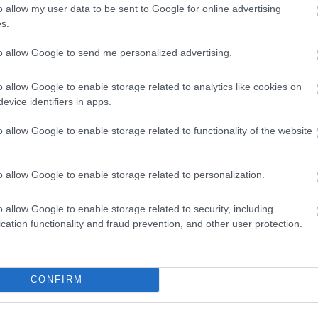
erre a szabályra, és valós félelem lehet-e, hogy az 
o allow my user data to be sent to Google for online advertising
zetnek be?
s.
to allow Google to send me personalized advertising.
ományozott a helyi Fidesz zebrát Király József képvi
tunk egy Kordik Szabolcs által a városi közgyűlés elé 
o allow Google to enable storage related to analytics like cookies on
hnikum mellett található, a Kiskörutat keresztező 
gy
evice identifiers in apps.
tya Párt képviselője szerint a zebra mellett lévő ké
o allow Google to enable storage related to functionality of the website
agy SUV-jellegű autókkal – találkozhatunk, amelyek k
avasolta, hogy a város szüntesse meg az érintett két p
o allow Google to enable storage related to personalization.
n a város elfogadta-e az ellenzéki képviselő javaslat
Azt csak a KecsUPéntek legfrissebb adásában áruljuk
o allow Google to enable storage related to security, including
cation functionality and fraud prevention, and other user protection.
ttünk, ideje lenne végre kikapcsolni! Szerencsére 
 by BCJ, Foo Fighters by Monkey Ranch remek program
CONFIRM
HIRDETÉS