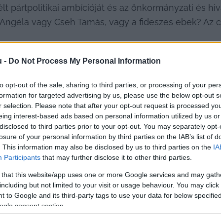
t pártpolitikai ambícióját és az önkormányzati és hi
ngéla vagy Cseh Tamás, vagy a fideszes ebek? Az c
u -
Do Not Process My Personal Information
a 
Lánchíd Utcai Sport Általános Iskola felújítása
 körül
to opt-out of the sale, sharing to third parties, or processing of your per
formation for targeted advertising by us, please use the below opt-out s
uk be, nehezen lehetne elmenni egy olyan projekt mel
r selection. Please note that after your opt-out request is processed y
ltségvetésből az épület és az elektromos hálózat fel
eing interest-based ads based on personal information utilized by us or
arnokra, míg egy harmadik forrásból 15 milliót egy sp
disclosed to third parties prior to your opt-out. You may separately opt-
losure of your personal information by third parties on the IAB’s list of
 Csakhogy a Holdról is jól látszó büdzsé 2022 tavaszáh
. This information may also be disclosed by us to third parties on the
IA
ígértek az iskolának, akkori áron nettó 2,350 milliárd –
Participants
that may further disclose it to other third parties.
források, és Szilárdnak milyen emlékei vannak a Lánc
 that this website/app uses one or more Google services and may gath
tekben!
including but not limited to your visit or usage behaviour. You may click 
 to Google and its third-party tags to use your data for below specifi
ogle consent section.