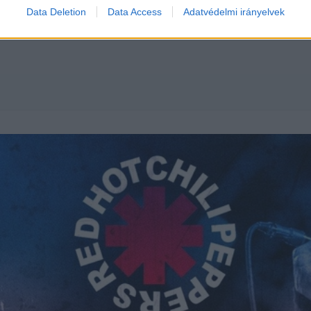
Data Deletion
Data Access
Adatvédelmi irányelvek