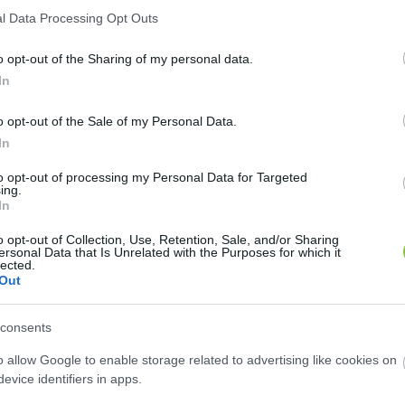
l Data Processing Opt Outs
o opt-out of the Sharing of my personal data.
In
o opt-out of the Sale of my Personal Data.
In
to opt-out of processing my Personal Data for Targeted
ing.
In
o opt-out of Collection, Use, Retention, Sale, and/or Sharing
ersonal Data that Is Unrelated with the Purposes for which it
lected.
Out
zlekedési Központ Kft. (KEKO) hatályos üzletszabályza
het? Ne aggódjon, ha nem, hiszen nincs egyedül! Ped
consents
 jelen volt, sőt a téma kapcsán szót is kapott – a re
o allow Google to enable storage related to advertising like cookies on
evice identifiers in apps.
teljesülését az égvilágon nem ellenőrzte még senki, 