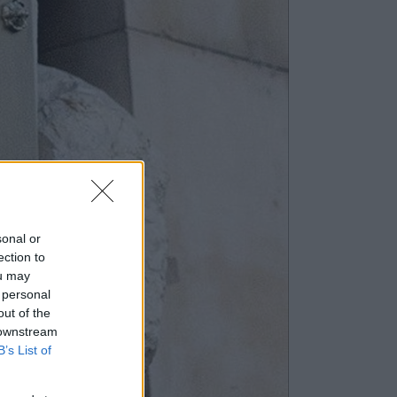
sonal or
ection to
ou may
 personal
out of the
 downstream
B’s List of