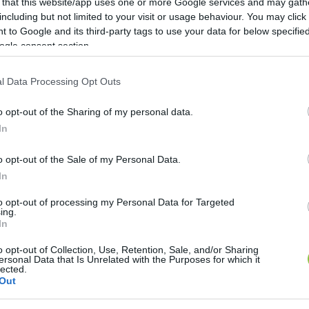
 that this website/app uses one or more Google services and may gath
including but not limited to your visit or usage behaviour. You may click 
ől: 182 gigabyte-nyi adatot foglaltak 
 to Google and its third-party tags to use your data for below specifi
ogle consent section.
2
perc
l Data Processing Opt Outs
yben bonyolult céghálók és átutalások vannak, amel
o opt-out of the Sharing of my personal data.
ani, hogy történt-e bűncselekmény. Lapszemle.
In
o opt-out of the Sale of my Personal Data.
s során 
„182 gigabyte-nyi adatot foglaltak le a hatóság
In
umentumok mintegy 85 ezer fájlban”
 – nyilatkozta az 
esen meg kell vizsgálni és elemezni. Az ügyben ugya
to opt-out of processing my Personal Data for Targeted
ing.
n fel kell térképezni. 
„Csak ezt követően lehet megálla
In
mélyre lebontva a 
megalapozott gyanút
„
 – mondta.
o opt-out of Collection, Use, Retention, Sale, and/or Sharing
ersonal Data that Is Unrelated with the Purposes for which it
lected.
Out
jtette, most úgy ítélik meg, hogy a Magyar Nemzeti 