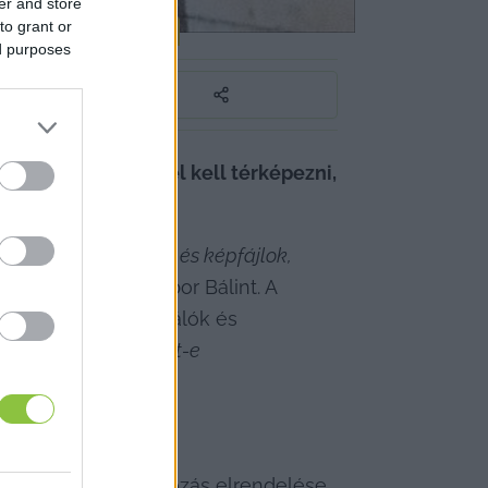
er and store
to grant or
le a hatóságok
ed purposes
yeket alaposan fel kell térképezni, 
ok. Ezek nem videó- és képfájlok, 
Indexnek
 Nagy Gábor Bálint. A 
nis bonyolult céghálók és 
pítani, hogy történt-e 
Bankban zajló nyomozás elrendelése 