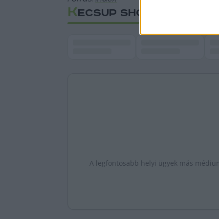
K
ECSUP SHORTS
A legfontosabb helyi ügyek más médiumo