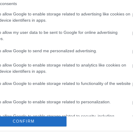
consents
iséggel még indokolható, az eljárást pedig folyamato
o allow Google to enable storage related to advertising like cookies on
evice identifiers in apps.
o allow my user data to be sent to Google for online advertising
s.
to allow Google to send me personalized advertising.
ecifikus magyar jelenség. Ha megnézzük a nemzetközi t
o allow Google to enable storage related to analytics like cookies on
problémákat okoz az időszerűség, ott sem az ügyek tö
evice identifiers in apps.
 nem a tucatügyek érdeklik, amelyek viszonylag gy
o allow Google to enable storage related to functionality of the website
iszerbolti lopásnál, ahol van beltéri kamera, biztons
l napokon belül ítélet is születhet.
o allow Google to enable storage related to personalization.
zó esik még a Szőlő utcai büntetőügyről, valamint ho
o allow Google to enable storage related to security, including
ást tanúsít a nyilvánosság felé. A beszélgetést a forr
CONFIRM
cation functionality and fraud prevention, and other user protection.