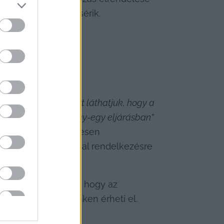
san figyelemmel kísérik.
apasztalatokat, azt láthatjuk, hogy a 
bbségében, hanem egy-egy eljárásban”
orsan, zökkenőmentesen 
ági szolgálat, azonnal rendelkezésre 
gy mi az oka annak, hogy az 
ásban megjelölt linken érheti el.