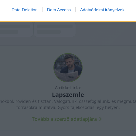
Data Deletion
Data Access
Adatvédelmi irányelvek
A cikket írta:
Lapszemle
kból, röviden és tisztán. Válogatunk, összefoglalunk, és megmutat
forrásokra mutatva. Gyors tájékozódás, egy helyen.
Tovább a szerző adatlapjára