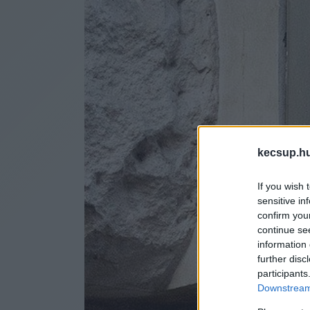
kecsup.h
If you wish 
sensitive in
confirm you
continue se
information 
further disc
participants
Downstream 