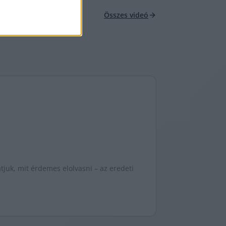
Összes videó
juk, mit érdemes elolvasni – az eredeti