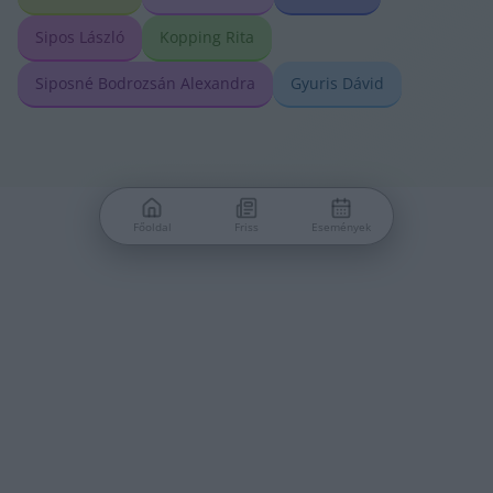
Sipos László
Kopping Rita
Siposné Bodrozsán Alexandra
Gyuris Dávid
Főoldal
Friss
Események