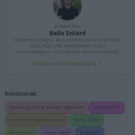
A cikket írta:
Balla
Szilárd
Kecskeméti újságíró, aki a sporttól jutott el a közéletig.
Célja, hogy több hang jelenjen meg a
nyilvánosságban, és a hatalmat kontroll alatt tartó
újságírás erősödjön. A város ügyeit szenvedéllyel és
Tovább a szerző adatlapjára
kritikus szemmel követi.
Kulcsszavak:
Szövetség a Hírös Városért Egyesület
Leviczky Cirill
Szemereyné Pataki Klaudia
Fidesz-KDNP
Király József
Fekete Gábor
közgyűlés