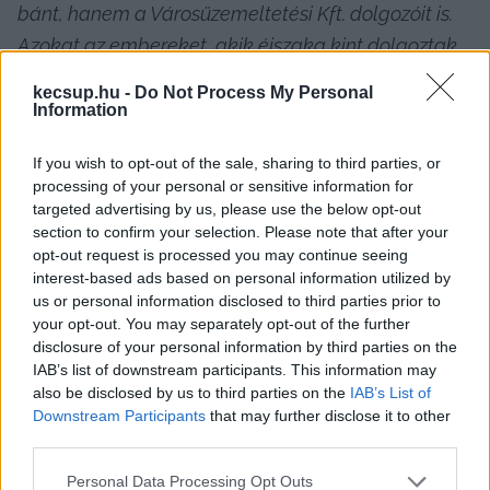
bánt, hanem a Városüzemeltetési Kft. dolgozóit is. 
Azokat az embereket, akik éjszaka kint dolgoztak, 
meg nappal kint dolgoztak, és ez egyfolytában, 
kecsup.hu -
Do Not Process My Personal
egymást váltva. Ha nem volt jég, jött a hó, ha nem 
Information
volt hó, jött a mínusz. Folyamatosan dolgoztak a 
If you wish to opt-out of the sale, sharing to third parties, or
terepen”
 – mondta. Azt is hozzátette, hogy ez 
processing of your personal or sensitive information for
igaz az ügyvezetőre is.
 „Nem aludtak éjszakákon 
targeted advertising by us, please use the below opt-out
section to confirm your selection. Please note that after your
át, és akkor ön kiáll, hogy semmi sem jó”
 – 
opt-out request is processed you may continue seeing
fogalmazott.
interest-based ads based on personal information utilized by
us or personal information disclosed to third parties prior to
your opt-out. You may separately opt-out of the further
disclosure of your personal information by third parties on the
IAB’s list of downstream participants. This information may
also be disclosed by us to third parties on the
IAB’s List of
Downstream Participants
that may further disclose it to other
third parties.
Please note that this website/app uses one or more Google
Personal Data Processing Opt Outs