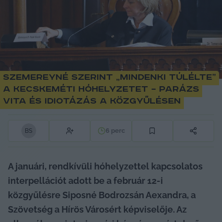
Szemereyné szerint „mindenki túlélte”
a kecskeméti hóhelyzetet – parázs
vita és idiotázás a közgyűlésen
6
perc
B
S
A januári, rendkívüli hóhelyzettel kapcsolatos 
interpellációt adott be a február 12-i 
közgyűlésre Siposné Bodrozsán Aexandra, a 
Szövetség a Hírös Városért képviselője. Az 