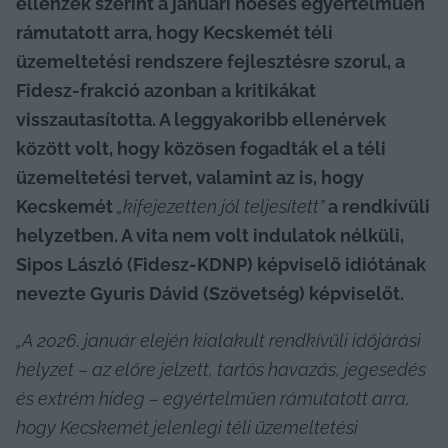
ellenzék szerint a januári hóesés egyértelműen 
rámutatott arra, hogy Kecskemét téli 
üzemeltetési rendszere fejlesztésre szorul, a 
Fidesz-frakció azonban a kritikákat 
visszautasította. A leggyakoribb ellenérvek 
között volt, hogy közösen fogadták el a téli 
üzemeltetési tervet, valamint az is, hogy 
Kecskemét 
„kifejezetten jól teljesített”
 a rendkívüli 
helyzetben. A vita nem volt indulatok nélküli, 
Sipos László (Fidesz-KDNP) képviselő idiótának 
nevezte Gyuris Dávid (Szövetség) képviselőt.
„A 2026. január elején kialakult rendkívüli időjárási 
helyzet – az előre jelzett, tartós havazás, jegesedés 
és extrém hideg – egyértelműen rámutatott arra, 
hogy Kecskemét jelenlegi téli üzemeltetési 