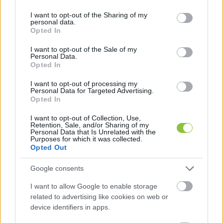
services and may gather and store information including but
not limited to your visit or usage behaviour. You may click to
I want to opt-out of the Sharing of my
personal data.
grant or deny consent to Google and its third-party tags to
Opted In
use your data for below specified purposes in below Google
consent section.
I want to opt-out of the Sale of my
Personal Data.
Opted In
I want to opt-out of processing my
Fidesz-KDNP frakció / Fotó: Hraskó István, KecsUP Hírek
Personal Data for Targeted Advertising.
Opted In
Fekete azt mondta, hogy Siposné hazudik, és 
I want to opt-out of Collection, Use,
Retention, Sale, and/or Sharing of my
nem csinál mást, csak hergel.
Personal Data that Is Unrelated with the
Purposes for which it was collected.
Opted Out
Sipos László
 (Fidesz-KDNP) képviselő azt 
Google consents
mondta, hogy a mostani beavatkozás 
I want to allow Google to enable storage
(síkosságmentesítés, hóeltakarítás) 
„teljesen 
related to advertising like cookies on web or
device identifiers in apps.
tökéletesen meg volt szervezve”
. Azt bevallotta, 