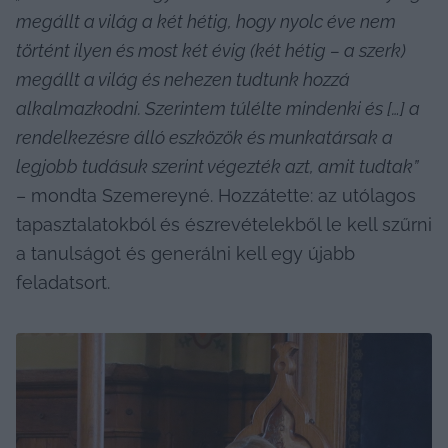
megállt a világ a két hétig, hogy nyolc éve nem 
történt ilyen és most két évig (két hétig – a szerk) 
megállt a világ és nehezen tudtunk hozzá 
alkalmazkodni. Szerintem túlélte mindenki és […] a 
rendelkezésre álló eszközök és munkatársak a 
legjobb tudásuk szerint végezték azt, amit tudtak”
– mondta Szemereyné. Hozzátette: az utólagos 
tapasztalatokból és észrevételekből le kell szűrni 
a tanulságot és generálni kell egy újabb 
feladatsort.