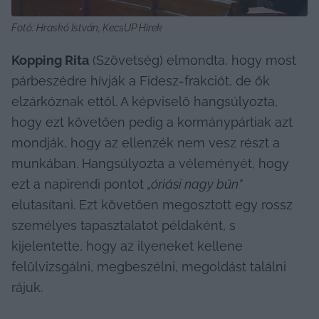
Fotó: Hraskó István, KecsUP Hírek
Kopping Rita
 (Szövetség) elmondta, hogy most 
párbeszédre hívják a Fidesz-frakciót, de ők 
elzárkóznak ettől. A képviselő hangsúlyozta, 
hogy ezt követően pedig a kormánypártiak azt 
mondják, hogy az ellenzék nem vesz részt a 
munkában. Hangsúlyozta a véleményét, hogy 
ezt a napirendi pontot 
„óriási nagy bűn”
elutasítani. Ezt követően megosztott egy rossz 
személyes tapasztalatot példaként, s 
kijelentette, hogy az ilyeneket kellene 
felülvizsgálni, megbeszélni, megoldást találni 
rájuk.