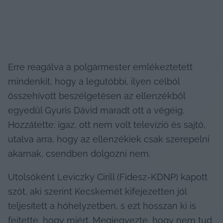
Erre reagálva a polgármester emlékeztetett 
mindenkit, hogy a legutóbbi, ilyen célból 
összehívott beszélgetésen az ellenzékből 
egyedül Gyuris Dávid maradt ott a végéig. 
Hozzátette: igaz, ott nem volt televízió és sajtó, 
utalva arra, hogy az ellenzékiek csak szerepelni 
akarnak, csendben dolgozni nem.
Utolsóként Leviczky Cirill (Fidesz-KDNP) kapott 
szót, aki szerint Kecskemét kifejezetten jól 
teljesített a hóhelyzetben, s ezt hosszan ki is 
fejtette, hogy miért. Megjegyezte, hogy nem tud 