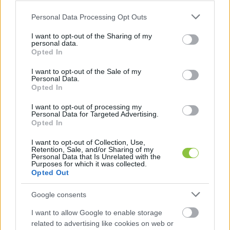
külön cikkben számolt be
.
Please note that this website/app uses one or more Google
Personal Data Processing Opt Outs
services and may gather and store information including but
A nagygyűlést követően Magyar Péter rövid 
not limited to your visit or usage behaviour. You may click to
I want to opt-out of the Sharing of my
personal data.
grant or deny consent to Google and its third-party tags to
interjút adott lapunknak. Többek között arról 
Opted In
use your data for below specified purposes in below Google
kérdeztük:
consent section.
I want to opt-out of the Sale of my
Personal Data.
Opted In
I want to opt-out of processing my
Personal Data for Targeted Advertising.
Opted In
hogyan viszonyulna egy esetleges Tisza-
kormány egy közös európai hadsereg 
I want to opt-out of Collection, Use,
Retention, Sale, and/or Sharing of my
létrehozásához: támogatnák-e 
Personal Data that Is Unrelated with the
Purposes for which it was collected.
Magyarország mélyebb katonai integrációját 
Opted Out
az Európai Unión belül, vagy inkább a 
Google consents
nemzeti szuverenitás erősítését tartanák 
I want to allow Google to enable storage
elsődlegesnek ezen a területen.
related to advertising like cookies on web or