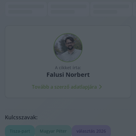
A cikket írta:
Falusi
Norbert
Tovább a szerző adatlapjára
Kulcsszavak:
Tisza-part
Magyar Péter
választás 2026