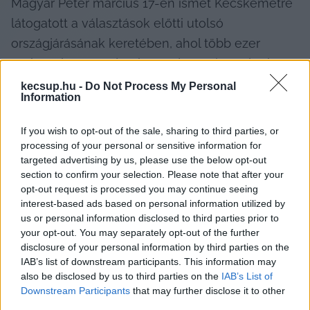
Magyar Péter március 17-én ismét Kecskemétre 
látogatott a választások előtti utolsó 
országjárásának keretében, ahol több ezer 
ember előtt mondott beszédet. A Tisza elnöke 
bemutatta a párt két helyi jelöltjét, Csőszi Attilát 
kecsup.hu -
Do Not Process My Personal
Information
és Molnár Jánost, akik saját programjuk 
legfontosabb pontjait emelték ki. Beszédében 
If you wish to opt-out of the sale, sharing to third parties, or
Magyar Péter többször is „tanácselnök 
processing of your personal or sensitive information for
targeted advertising by us, please use the below opt-out
asszonynak” nevezte Kecskemét 
section to confirm your selection. Please note that after your
polgármesterét, Szemereyné Pataki Klaudiát, és 
opt-out request is processed you may continue seeing
visszatérően azt a kérdést tette fel: hol van a 
interest-based ads based on personal information utilized by
us or personal information disclosed to third parties prior to
pénz? Kiemelte, hogy Kecskemét jelenleg 
your opt-out. You may separately opt-out of the further
sajnos nem a barackpálinkájáról ismert, hanem 
disclosure of your personal information by third parties on the
IAB’s list of downstream participants. This information may
az NJEA 127,5 millárdos botrányáról, mely 
also be disclosed by us to third parties on the
IAB’s List of
ügyben korábban az Állami Számvevőszék is 
Downstream Participants
that may further disclose it to other
feljelentést tett. A rendezvényről a KecsUP Hírek 
third parties.