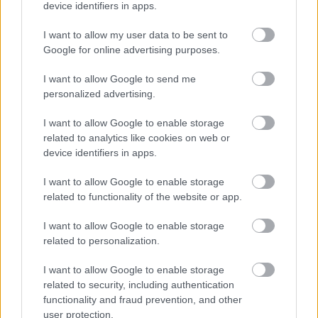
device identifiers in apps.
Szóba került az is, hogy tervezik-e 
I want to allow my user data to be sent to
felülvizsgálni vagy átalakítani a jelenlegi, 
Google for online advertising purposes.
alapítványi fenntartásba szervezett 
I want to allow Google to send me
egyetemi modellt.
personalized advertising.
I want to allow Google to enable storage
related to analytics like cookies on web or
device identifiers in apps.
I want to allow Google to enable storage
related to functionality of the website or app.
Emellett rákérdeztünk a kecskeméti 
I want to allow Google to enable storage
munkaerőpiac helyzetére is: a Mercedes-gyár 
related to personalization.
bővítése miatt várhatóan tovább nő a 
I want to allow Google to enable storage
munkaerőigény, miközben az elmúlt években 
related to security, including authentication
functionality and fraud prevention, and other
egyre több külföldi – korábban főként 
user protection.