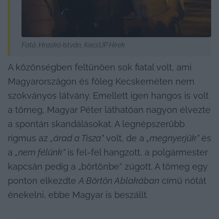
Fotó: Hraskó István, KecsUP Hírek
A közönségben feltűnően sok fiatal volt, ami 
Magyarországon és főleg Kecskeméten nem 
szokványos látvány. Emellett igen hangos is volt 
a tömeg, Magyar Péter láthatóan nagyon élvezte 
a spontán skandálásokat. A legnépszerűbb 
rigmus az 
„árad a Tisza”
 volt, de a 
„megnyerjük”
 és 
a 
„nem félünk”
 is fel-fel hangzott, a polgármester 
kapcsán pedig a „börtönbe” zúgott. A tömeg egy 
ponton elkezdte 
A Börtön Ablakában
 című nótát 
énekelni, ebbe Magyar is beszállt.