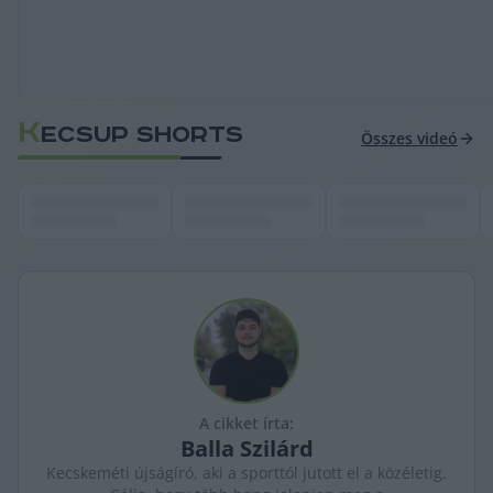
K
ECSUP SHORTS
Összes videó
A cikket írta:
Balla
Szilárd
Kecskeméti újságíró, aki a sporttól jutott el a közéletig.