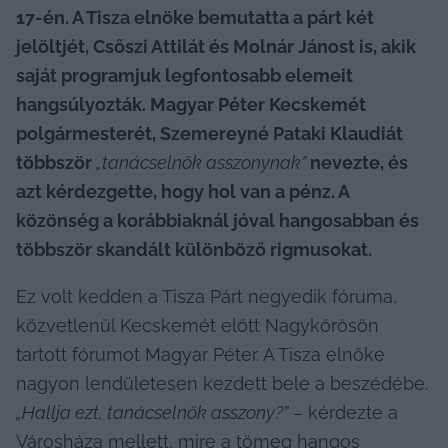
17-én. A Tisza elnöke bemutatta a párt két 
jelöltjét, Csőszi Attilát és Molnár Jánost is, akik 
saját programjuk legfontosabb elemeit 
hangsúlyozták. Magyar Péter Kecskemét 
polgármesterét, Szemereyné Pataki Klaudiát 
többször 
„tanácselnök asszonynak”
 nevezte, és 
azt kérdezgette, hogy hol van a pénz. A 
közönség a korábbiaknál jóval hangosabban és 
többször skandált különböző rigmusokat.
Ez volt kedden a Tisza Párt negyedik fóruma, 
közvetlenül Kecskemét előtt Nagykőrösön 
tartott fórumot Magyar Péter. A Tisza elnöke 
nagyon lendületesen kezdett bele a beszédébe. 
„Hallja ezt, tanácselnök asszony?”
 – kérdezte a 
Városháza mellett, mire a tömeg hangos 