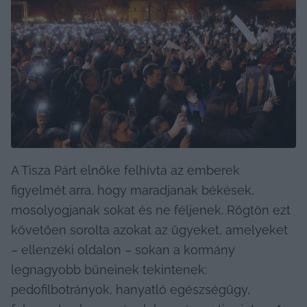
A Tisza Párt elnöke felhívta az emberek 
figyelmét arra, hogy maradjanak békések, 
mosolyogjanak sokat és ne féljenek. Rögtön ezt 
követően sorolta azokat az ügyeket, amelyeket 
– ellenzéki oldalon – sokan a kormány 
legnagyobb bűneinek tekintenek: 
pedofilbotrányok, hanyatló egészségügy, 