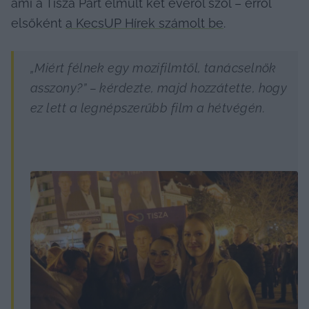
ami a Tisza Párt elmúlt két évéről szól – erről 
elsőként 
a KecsUP Hírek számolt be
.
„Miért félnek egy mozifilmtől, tanácselnök 
asszony?” – kérdezte, majd hozzátette, hogy 
ez lett a legnépszerűbb film a hétvégén.