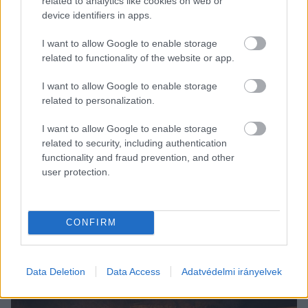
related to analytics like cookies on web or
device identifiers in apps.
I want to allow Google to enable storage
related to functionality of the website or app.
I want to allow Google to enable storage
Csőszi (Bács 1. számú OEVK) is kiemelte az 
related to personalization.
NJEA-botrányt, az utak és a kórház állapotát, 
I want to allow Google to enable storage
majd azt mondta, hogy meglopták a 
related to security, including authentication
kecskemétieket, a tolvajok pedig még mindig a 
functionality and fraud prevention, and other
user protection.
székükben ülnek. Ezt követően rátért az 
ígéreteire is: megszüntetik a korrupciót és 
megtudják, kik a felelősök a 127,5 milliárdos 
CONFIRM
botrányért. 
„Nem politikus szeretnék lenni, hanem 
képviselő”
 – fogalmazott Csőszi.
Data Deletion
Data Access
Adatvédelmi irányelvek