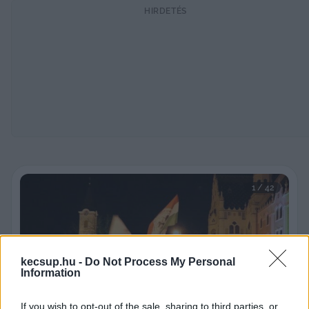
HIRDETÉS
1
 / 
42
kecsup.hu -
Do Not Process My Personal
Information
Previous slide
Next sli
If you wish to opt-out of the sale, sharing to third parties, or