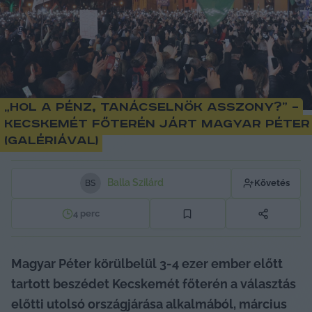
„Hol a pénz, tanácselnök asszony?” –
Kecskemét főterén járt Magyar Péter
(galériával)
Balla Szilárd
Követés
B
S
4
perc
Magyar Péter körülbelül 3-4 ezer ember előtt 
tartott beszédet Kecskemét főterén a választás 
előtti utolsó országjárása alkalmából, március 