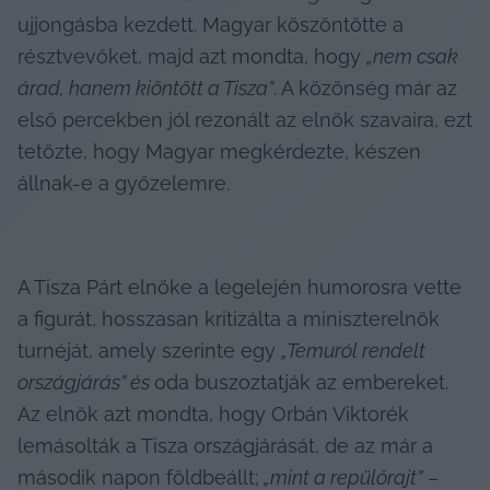
ujjongásba kezdett. Magyar köszöntötte a 
résztvevőket, majd azt mondta, hogy 
„nem csak 
árad, hanem kiöntött a Tisza”
. A közönség már az 
első percekben jól rezonált az elnök szavaira, ezt 
tetőzte, hogy Magyar megkérdezte, készen 
állnak-e a győzelemre.
A Tisza Párt elnöke a legelején humorosra vette 
a figurát, hosszasan kritizálta a miniszterelnök 
turnéját, amely szerinte egy 
„Temuról rendelt 
országjárás” és 
oda buszoztatják az embereket. 
Az elnök azt mondta, hogy Orbán Viktorék 
lemásolták a Tisza országjárását, de az már a 
második napon földbeállt;
 „mint a repülőrajt”
 – 