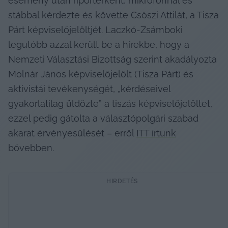
esemény után riporterként, mikrofonnal és 
stábbal kérdezte és követte Csőszi Attilát, a Tisza 
Párt képviselőjelöltjét. Laczkó-Zsámboki 
legutóbb azzal került be a hírekbe, hogy a 
Nemzeti Választási Bizottság szerint akadályozta 
Molnár János képviselőjelölt (Tisza Párt) és 
aktivistái tevékenységét, „kérdéseivel 
gyakorlatilag üldözte” a tiszás képviselőjelöltet, 
ezzel pedig gátolta a választópolgári szabad 
akarat érvényesülését – erről 
ITT írtunk
bővebben.
HIRDETÉS