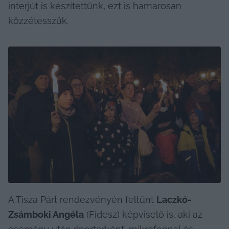
interjút is készítettünk, ezt is hamarosan 
közzétesszük.
A Tisza Párt rendezvényén feltűnt 
Laczkó-
Zsámboki Angéla
 (Fidesz) képviselő is, aki az 