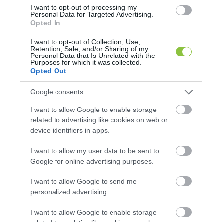
Magyar ígéretet is tett a kecskemétieknek: 
I want to opt-out of processing my
Personal Data for Targeted Advertising.
győzni fognak a választáson, utána pedig 
Opted In
utcabál lesz. Ezt követően bemutatta a Tisza két 
I want to opt-out of Collection, Use,
Retention, Sale, and/or Sharing of my
képviselőjelöltjét, 
Molnár Jánost
 és
 Csőszi 
Personal Data that Is Unrelated with the
Purposes for which it was collected.
Attilát
 – mindketten 10-15 percen át beszéltek.
Opted Out
Molnár (Bács 2. számú OEVK) arról beszélt, hogy 
Google consents
ő otthagyta a munkahelyét a rendszerváltásért, 
I want to allow Google to enable storage
majd kiemelte, hogy Kecskemét jelenleg sajnos 
related to advertising like cookies on web or
device identifiers in apps.
nem a barackpálinkájáról ismert, hanem az NJEA 
127,5 millárdos botrányáról. Kritizálta az utak, a 
I want to allow my user data to be sent to
vasútállomás és a buszpályaudvar állapotát. 
Google for online advertising purposes.
Ígéretet tett az Európai Ügyészséghez való 
I want to allow Google to send me
csatlakozásra és a zéró toleranciára a korrupció 
personalized advertising.
ellen.
I want to allow Google to enable storage