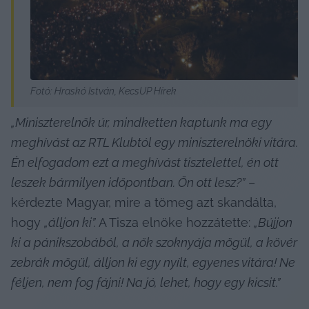
Fotó: Hraskó István, KecsUP Hírek
„Miniszterelnök úr, mindketten kaptunk ma egy 
meghívást az RTL Klubtól egy miniszterelnöki vitára. 
Én elfogadom ezt a meghívást tisztelettel, én ott 
leszek bármilyen időpontban. Ön ott lesz?”
 – 
kérdezte Magyar, mire a tömeg azt skandálta, 
hogy 
„álljon ki”. 
A Tisza elnöke hozzátette: 
„Bújjon 
ki a pánikszobából, a nők szoknyája mögül, a kövér 
zebrák mögül, álljon ki egy nyílt, egyenes vitára! Ne 
féljen, nem fog fájni! Na jó, lehet, hogy egy kicsit.”