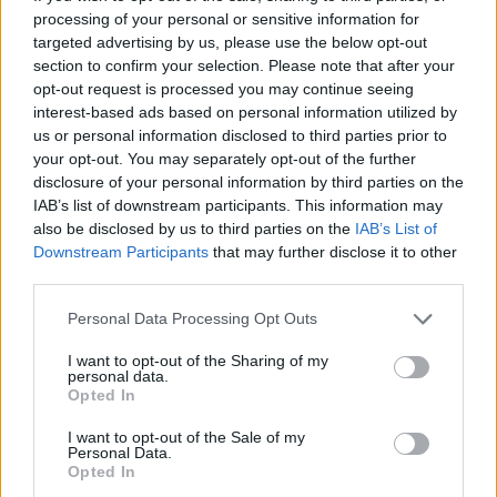
processing of your personal or sensitive information for
targeted advertising by us, please use the below opt-out
section to confirm your selection. Please note that after your
opt-out request is processed you may continue seeing
interest-based ads based on personal information utilized by
A Tisza gyűlése Kecskeméten, 2026. március 17.
us or personal information disclosed to third parties prior to
your opt-out. You may separately opt-out of the further
disclosure of your personal information by third parties on the
IAB’s list of downstream participants. This information may
also be disclosed by us to third parties on the
IAB’s List of
Downstream Participants
that may further disclose it to other
third parties.
Please note that this website/app uses one or more Google
Personal Data Processing Opt Outs
services and may gather and store information including but
Összességében elmondható, hogy a Tisza Párt 
not limited to your visit or usage behaviour. You may click to
I want to opt-out of the Sharing of my
personal data.
grant or deny consent to Google and its third-party tags to
elnöke a helyi és az országos témák között 
Opted In
use your data for below specified purposes in below Google
ugrált, Orbánt többször „leköszönő 
consent section.
I want to opt-out of the Sale of my
miniszterelnöknek” nevezte, a polgármestert 
Personal Data.
Opted In
következetesen „tanácselnök asszonynak”. 