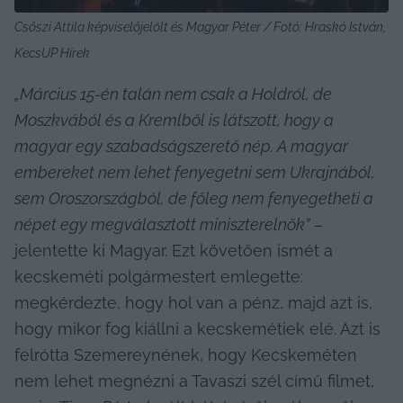
Csőszi Attila képviselőjelölt és Magyar Péter / Fotó: Hraskó István, 
KecsUP Hírek
„Március 15-én talán nem csak a Holdról, de 
Moszkvából és a Kremlből is látszott, hogy a 
magyar egy szabadságszerető nép. A magyar 
embereket nem lehet fenyegetni sem Ukrajnából, 
sem Oroszországból, de főleg nem fenyegetheti a 
népet egy megválasztott miniszterelnök”
 – 
jelentette ki Magyar. Ezt követően ismét a 
kecskeméti polgármestert emlegette: 
megkérdezte, hogy hol van a pénz, majd azt is, 
hogy mikor fog kiállni a kecskemétiek elé. Azt is 
felrótta Szemereynének, hogy Kecskeméten 
nem lehet megnézni a Tavaszi szél című filmet, 