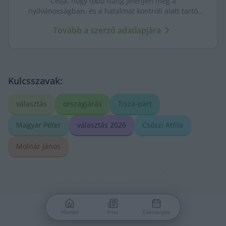
Célja, hogy több hang jelenjen meg a
nyilvánosságban, és a hatalmat kontroll alatt tartó
újságírás erősödjön. A város ügyeit szenvedéllyel és
Tovább a szerző adatlapjára
kritikus szemmel követi.
Kulcsszavak:
választás
országjárás
Tisza-part
Magyar Péter
választás 2026
Csőszi Attila
Molnár János
Főoldal
Friss
Események