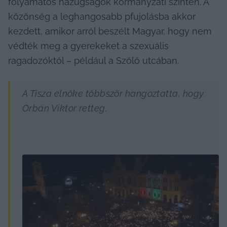
folyamatos hazugságok kormányzati szinten. A 
közönség a leghangosabb pfujolásba akkor 
kezdett, amikor arról beszélt Magyar, hogy nem 
védték meg a gyerekeket a szexuális 
ragadozóktól – például a Szőlő utcában.
A Tisza elnöke többször hangoztatta, hogy 
Orbán Viktor retteg.