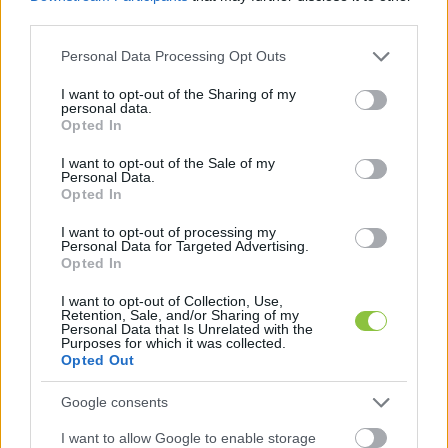
Péter többször reagált aktuális ügyekre és be is 
third parties.
szólt a kormánypárti Földi Lászlónak, miközben 
Please note that this website/app uses one or more Google
Personal Data Processing Opt Outs
services and may gather and store information including but
folyamatosan arra kérte a jelenlévőket, hogy a 
not limited to your visit or usage behaviour. You may click to
I want to opt-out of the Sharing of my
kampány hátralévő részében is maradjanak 
personal data.
grant or deny consent to Google and its third-party tags to
Opted In
aktívak, beszélgessenek ismerőseikkel, 
use your data for below specified purposes in below Google
consent section.
osszanak újságot, és ne bízzák el magukat, mert 
I want to opt-out of the Sale of my
Personal Data.
szerinte nem lehet tudni, melyik körzetben hány 
Opted In
szavazaton múlik majd az eredmény.
I want to opt-out of processing my
Personal Data for Targeted Advertising.
Opted In
I want to opt-out of Collection, Use,
Retention, Sale, and/or Sharing of my
Personal Data that Is Unrelated with the
Purposes for which it was collected.
Opted Out
Beszédében többször hangsúlyozta, hogy bár a 
Google consents
saját és nyilvános kutatások alapján is 
I want to allow Google to enable storage