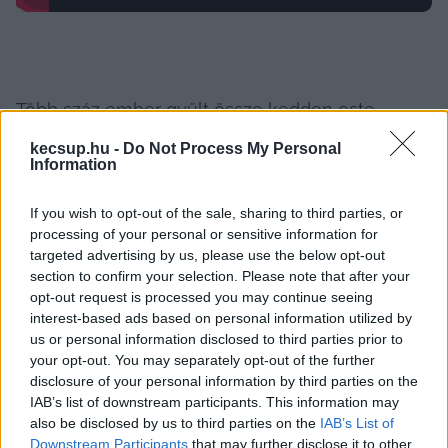
Több száz ember gyűlt össze kedden este 
Nagykőrösön, a Cifrakertben felállított színpad 
kecsup.hu -
Do Not Process My Personal
Information
előtt, ahol Magyar Péter országjárásának egyik 
állomásán beszélt a választás tétjéről, miközben 
If you wish to opt-out of the sale, sharing to third parties, or
a közönség összetétele és a helyszínen hallott 
processing of your personal or sensitive information for
mondatok is azt mutatták, hogy sokak számára 
targeted advertising by us, please use the below opt-out
section to confirm your selection. Please note that after your
nem a helyi jelöltek személye, hanem a 
opt-out request is processed you may continue seeing
kormányváltás kérdése a döntő.
interest-based ads based on personal information utilized by
us or personal information disclosed to third parties prior to
your opt-out. You may separately opt-out of the further
disclosure of your personal information by third parties on the
IAB’s list of downstream participants. This information may
A beszéd a március 15-i rendezvényhez képest 
also be disclosed by us to third parties on the
IAB’s List of
lazább, kötetlenebb hangvételű volt. Magyar 
Downstream Participants
that may further disclose it to other