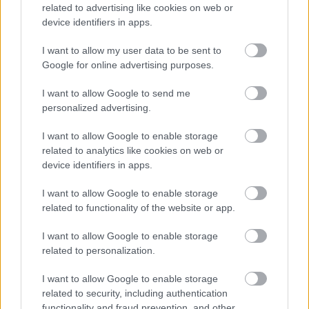
győzelemre számítanak, az ellenfelet nem 
related to advertising like cookies on web or
device identifiers in apps.
szabad lebecsülni, mert 
„a hatalomért, a lopott 
szajréért, sokan pedig a szabadságukért is 
I want to allow my user data to be sent to
Google for online advertising purposes.
küzdenek”
, ezért szerinte mindenre képesek 
lesznek, a kampány utolsó szakaszát pedig egy 
I want to allow Google to send me
maraton végéhez hasonlította, ahol már csak az 
personalized advertising.
számít, ki tudja végigvinni a munkát.
I want to allow Google to enable storage
related to analytics like cookies on web or
A helyi jelölt, Muhari Gergely rövid beszédében 
device identifiers in apps.
Nagykőrös konkrét problémáit is megemlítette, 
I want to allow Google to enable storage
többek között a strand felújítását és a 441-es út 
related to functionality of the website or app.
állapotát, miközben arról beszélt, hogy a 
I want to allow Google to enable storage
kampány következő heteiben minden 
related to personalization.
választóhoz el kell jutni, különösen azokhoz, akik 
szerinte még mindig félelemben élnek, és 
I want to allow Google to enable storage
related to security, including authentication
hangsúlyozta, hogy a fiatalok megszólítása 
functionality and fraud prevention, and other