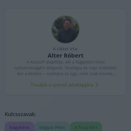
A cikket írta:
Alter
Róbert
A KecsUP alapítója, aki a független helyi
nyilvánosságért dolgozik. Stratégia és napi működés
kéz a kézben – számára ez ügy, nem csak munka.
Célja egy közösség által fenntartott, hosszú távon is
Tovább a szerző adatlapjára
erős helyi média.
Kulcsszavak:
Nagykőrös
Magyar Péter
A Tisza Párt