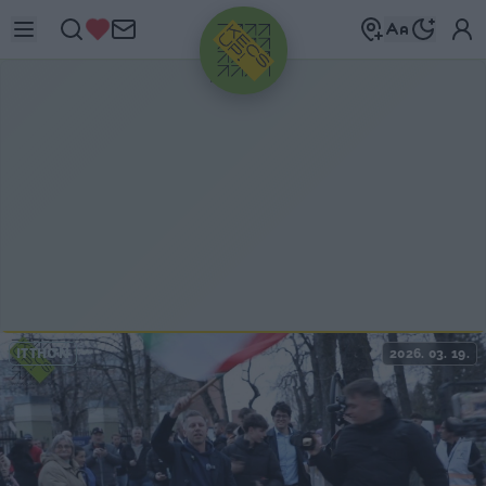
HIRDETÉS
ITTHON
2026. 03. 19.