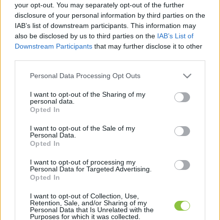
your opt-out. You may separately opt-out of the further
külügyminiszter – a szerk.
) barátját. Erről magyar 
disclosure of your personal information by third parties on the
állampolgárként is nehéz volt tudomást venni
” – 
IAB’s list of downstream participants. This information may
mondta Panyi Szabolcs Kecskeméten. 
also be disclosed by us to third parties on the
IAB’s List of
Downstream Participants
that may further disclose it to other
third parties.
Március 24-én, kedden este Panyi Szabolcs 
oknyomozó újságíró (Direkt36, VSquare) volt a 
Please note that this website/app uses one or more Google
Personal Data Processing Opt Outs
services and may gather and store information including but
KecsUP Est vendége, Hraskó István, a KecsUP 
not limited to your visit or usage behaviour. You may click to
I want to opt-out of the Sharing of my
Hírek újságírója beszélgetett vele.
personal data.
grant or deny consent to Google and its third-party tags to
Opted In
use your data for below specified purposes in below Google
consent section.
I want to opt-out of the Sale of my
Personal Data.
Opted In
I want to opt-out of processing my
Personal Data for Targeted Advertising.
Opted In
I want to opt-out of Collection, Use,
Retention, Sale, and/or Sharing of my
Personal Data that Is Unrelated with the
Purposes for which it was collected.