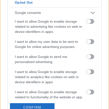
Opted Out
Google consents
I want to allow Google to enable storage
related to advertising like cookies on web or
device identifiers in apps.
I want to allow my user data to be sent to
Google for online advertising purposes.
Az estéről készült cikkünk 
ITT
 található.
I want to allow Google to send me
personalized advertising.
Panyi Szabolcs Kecskeméten: Csak az nem 
I want to allow Google to enable storage
hallgatta le Szijjártót, aki nem akarta
related to analytics like cookies on web or
device identifiers in apps.
K
I want to allow Google to enable storage
ECSUP SHORTS
Összes videó
related to functionality of the website or app.
I want to allow Google to enable storage
CONFIRM