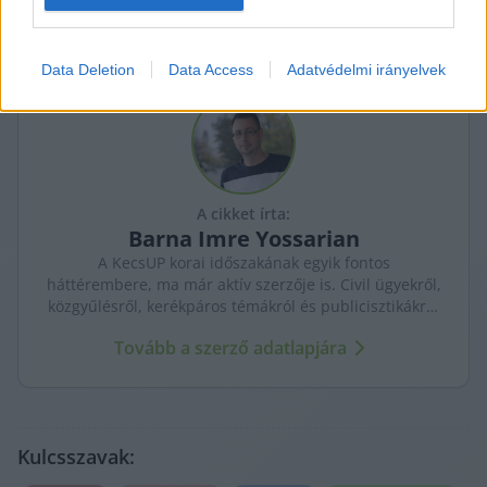
related to personalization.
I want to allow Google to enable storage
Data Deletion
Data Access
Adatvédelmi irányelvek
related to security, including authentication
functionality and fraud prevention, and other
user protection.
A cikket írta:
Barna
Imre Yossarian
A KecsUP korai időszakának egyik fontos
háttérembere, ma már aktív szerzője is. Civil ügyekről,
közgyűlésről, kerékpáros témákról és publicisztikákról
ír – helyismerettel, önálló hangon.
Tovább a szerző adatlapjára
Kulcsszavak: