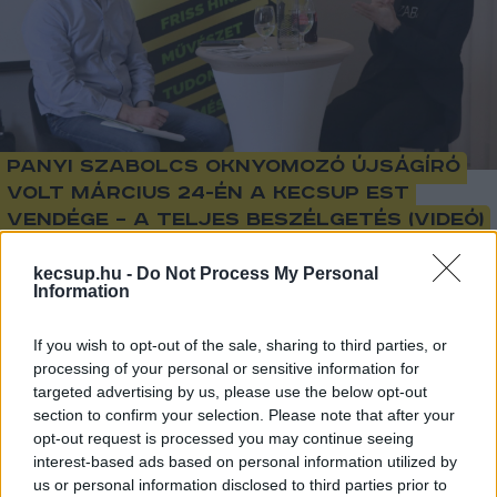
Panyi Szabolcs oknyomozó újságíró
volt március 24-én a KecsUP Est
vendége – a teljes beszélgetés (videó)
kecsup.hu -
Do Not Process My Personal
Barna Imre Yossarian
Követés
B
I
Information
1
perc
If you wish to opt-out of the sale, sharing to third parties, or
processing of your personal or sensitive information for
targeted advertising by us, please use the below opt-out
„
2023 óta gyűjtöm a bizonyítékokat erről. Ez egy 
section to confirm your selection. Please note that after your
opt-out request is processed you may continue seeing
nyílt titok, hogy Szijjártó Péter kimegy a szünetben 
interest-based ads based on personal information utilized by
egy európai csúcsról és hívja Szergej (
Lavrov, orosz 
us or personal information disclosed to third parties prior to