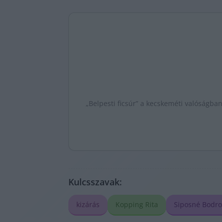
„Belpesti ficsúr” a kecskeméti valóságban
Kulcsszavak:
kizárás
Kopping Rita
Siposné Bodro