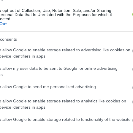
sendben, központilag, magyarázat nélkül”
 – írta a poli
o opt-out of Collection, Use, Retention, Sale, and/or Sharing
ette azt is, hogy szerinte ez az a pont, ahol az embe
ersonal Data that Is Unrelated with the Purposes for which it
lected.
zott. 
„Mert hittem abban, hogy szükség van egy erős, balo
Out
 ki kell mondani.”
consents
o allow Google to enable storage related to advertising like cookies on
evice identifiers in apps.
n zárta bejegyzését:
o allow my user data to be sent to Google for online advertising
s.
to allow Google to send me personalized advertising.
HIRDETÉS
o allow Google to enable storage related to analytics like cookies on
evice identifiers in apps.
o allow Google to enable storage related to functionality of the website