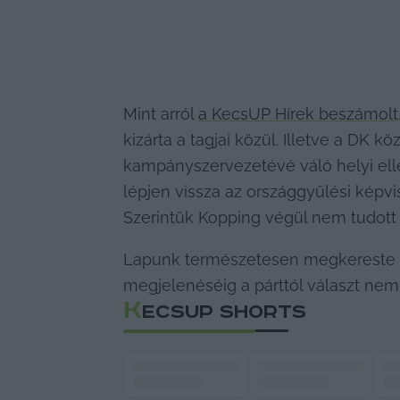
Mint arról 
a KecsUP Hírek beszámolt
kizárta a tagjai közül. Illetve a DK k
kampányszervezetévé váló helyi ellenz
lépjen vissza az országgyűlési képvis
Szerintük Kopping végül nem tudott el
Lapunk természetesen megkereste a 
megjelenéséig a párttól választ nem
K
ECSUP SHORTS