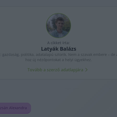
A cikket írta:
Latyák
Balázs
: gazdaság, politika, adatalapú sztorik. Nem a szavak embere – de a
hoz új nézőpontokat a helyi ügyekhez.
Tovább a szerző adatlapjára
zsán Alexandra