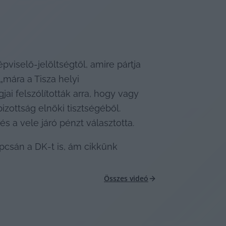
pviselő-jelöltségtől, amire pártja 
„mára a Tisza helyi 
ai felszólították arra, hogy vagy 
zottság elnöki tisztségéből. 
s a vele járó pénzt választotta.
sán a DK-t is, ám cikkünk 
Összes videó