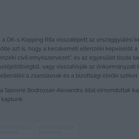
, a DK-s Kopping Rita visszalépett az országgyűlési ké
özölte azt is, hogy a kecskeméti ellenzéki képviselőt a 
éki civil ernyőszervezet”, és az egyesület tiszás tagj
előjelöltségtől, vagy visszahívják az önkormányzati bi
lenállni a zsarolásnak és a bizottsági elnöki széket é
Siposné Bodrozsán Alexandra által elmondottak kapc
 kaptunk.