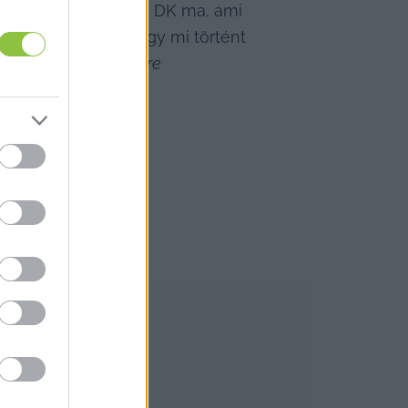
tikus, hozzátéve: ez a DK ma, ami 
r elgondolkodik, hogy mi történt 
ldali, liberális erőre 