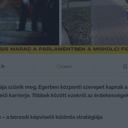
gis marad a parlamentben a miskolci fi
3
perc
ja szűnik meg, Egerben központi szerepet kapnak a
elő karrierje. Többek között ezekről az érdekességek
 a borsodi képviselő különös stratégiája