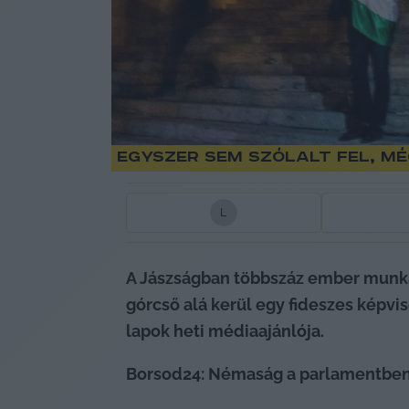
Egyszer sem szólalt fel, mé
L
A Jászságban többszáz ember munká
górcső alá kerül egy fideszes képvis
lapok heti médiaajánlója.
Borsod24: Némaság a parlamentben –