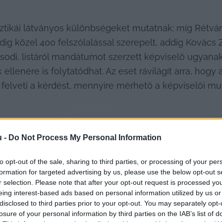
tisztikái látványos különbségeket mutatnak: míg Rétvá
pedig közel 400 felszólalással szerepelt, addig Kovác
rsodi, listáról mandátumot szerzett képviselő ugyanak
 ellenére is folytatódhat. Az eset rávilágít arra, hogy a
u -
Do Not Process My Personal Information
to opt-out of the sale, sharing to third parties, or processing of your per
formation for targeted advertising by us, please use the below opt-out s
r selection. Please note that after your opt-out request is processed y
lni a helyi társadalom, hogy mit is művelt velünk az
eing interest-based ads based on personal information utilized by us or
disclosed to third parties prior to your opt-out. You may separately opt-
losure of your personal information by third parties on the IAB’s list of