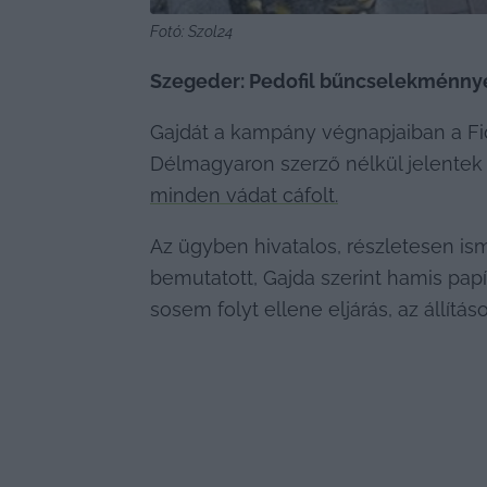
Fotó: Szol24
Szegeder: Pedofil bűncselekménnyel
Gajdát a kampány végnapjaiban a Fid
minden vádat cáfolt.
Az ügyben hivatalos, részletesen ism
bemutatott, Gajda szerint hamis papí
sosem folyt ellene eljárás, az állítá