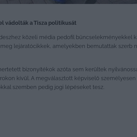
 vádolták a Tisza politikusát
eszhez közeli média pedofil bűncselekményekkel kapc
ertetett bizonyítékok azóta sem kerültek nyilvánosság
rokon kívül. A megválasztott képviselő személyesen e
sokkal szemben pedig jogi lépéseket tesz.