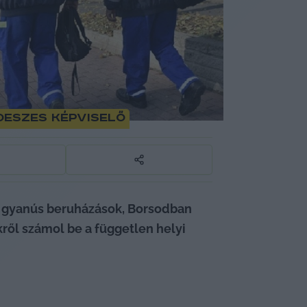
deszes képviselő
 gyanús beruházások, B
orsodban 
ről számol be a független helyi 