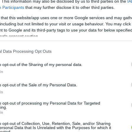
. This information may also be disclosed by us to third parties on the
IA
ozat-vonalat üzemeltet, amelyre Csarnó Ákos főszerk
Participants
that may further disclose it to other third parties.
Péter, a Tisza megválasztott képviselője egy interjúba
 that this website/app uses one or more Google services and may gath
 kerül. Mint ismeretes a cca. 100 négyzetméteres Lenk
including but not limited to your visit or usage behaviour. You may click 
llió forint volt, vagy a folyamatosan épülő és leomló e
 to Google and its third-party tags to use your data for below specifi
elhalt. 
Az Egri Szín is göngyölít.
ogle consent section.
kavállalók sorsa kérdéses
l Data Processing Opt Outs
lása a 2010-es évek végén indult, amikor a Electrolu
o opt-out of the Sharing of my personal data.
In
zatosan leépítette hazai tevékenységét. Az első komo
ette, ami mintegy 800 dolgozót érintett. Ezt követte
o opt-out of the Sale of my Personal Data.
sét veszélyeztetve. A végső döntés 2026 áprilisában
In
etlenül további 600 munkavállalót érint. Hogy milyen
to opt-out of processing my Personal Data for Targeted
arról 
a Szol24 számolt be.
ing.
In
o opt-out of Collection, Use, Retention, Sale, and/or Sharing
HIRDETÉS
ersonal Data that Is Unrelated with the Purposes for which it
lected.