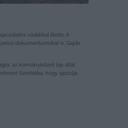
solatos vádakkal illette. A 
Délmagyaron szerző nélkül jelentek meg lejáratócikkek, amelyekben bemutattak szerb nyelvű dokumentumokat is. Gajda 
ra, az kormányközeli lap által 
lment Szerbiába, hogy igazolja, 