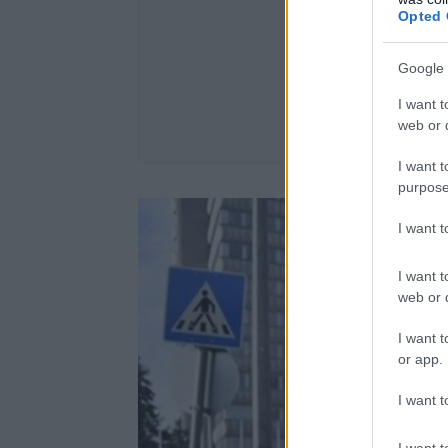
Opted 
Google 
I want t
web or d
I want t
purpose
I want 
I want t
web or d
I want t
or app.
I want t
I want t