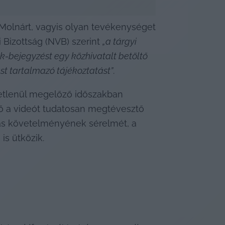
lnárt, vagyis olyan tevékenységet 
i Bizottság (NVB) szerint 
„a tárgyi 
ok-bejegyzést egy közhivatalt betöltő 
st tartalmazó tájékoztatást”
.
zvetlenül megelőző időszakban 
lő a videót tudatosan megtévesztő 
lás követelményének sérelmét, a 
is ütközik.