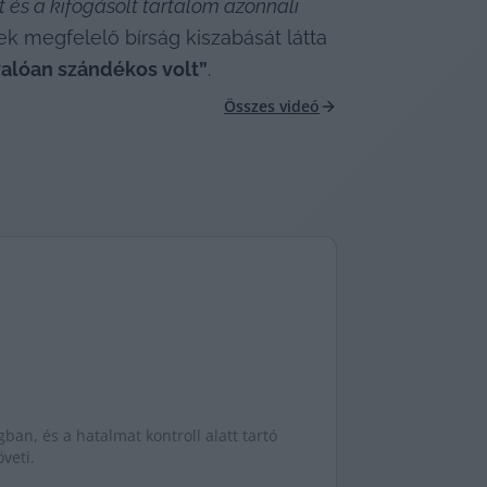
 és a kifogásolt tartalom azonnali 
 megfelelő bírság kiszabását látta 
valóan szándékos volt”
.
Összes videó
gban, és a hatalmat kontroll alatt tartó
veti.