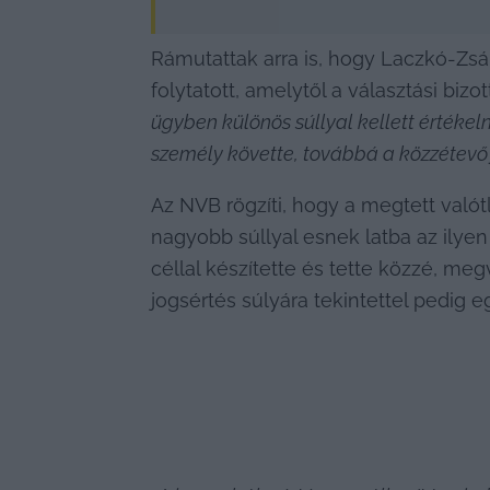
Rámutattak arra is, hogy Laczkó-Z
folytatott, amelytől a választási bizo
ügyben különös súllyal kellett értékeln
személy követte, továbbá a közzétevő j
Az NVB rögzíti, hogy a megtett valót
nagyobb súllyal esnek latba az ilye
céllal készítette és tette közzé, me
jogsértés súlyára tekintettel pedig 