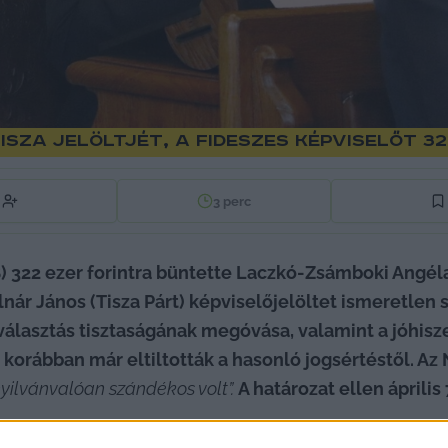
sza jelöltjét, a fideszes képviselőt 3
3
perc
) 322 ezer forintra büntette Laczkó-Zsámboki Angél
lnár János (Tisza Párt) képviselőjelöltet ismeretle
választás tisztaságának megóvása, valamint a jóhisz
 korábban már eltiltották a hasonló jogsértéstől. Az N
nyilvánvalóan szándékos volt”. 
A határozat ellen április
a Bács-Kiskun Vármegyei 02. számú OEVB megállapíto