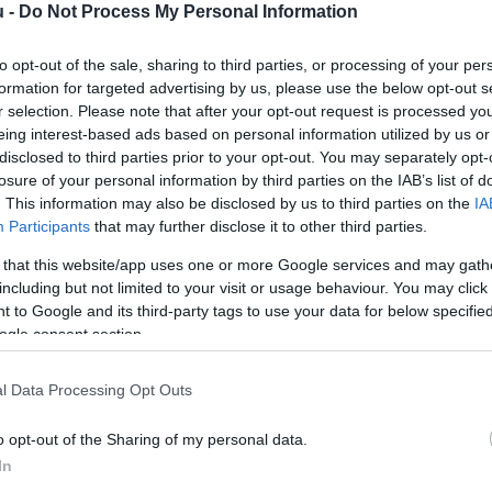
u -
Do Not Process My Personal Information
tisztaságának megóvásának, valamint a jóhiszemű és 
to opt-out of the sale, sharing to third parties, or processing of your per
formation for targeted advertising by us, please use the below opt-out s
r selection. Please note that after your opt-out request is processed y
eing interest-based ads based on personal information utilized by us or
értéstől eltiltották és 30.000 forint bírságot szabtak
disclosed to third parties prior to your opt-out. You may separately opt-
losure of your personal information by third parties on the IAB’s list of
tartották ugyanakkor, hogy a képviselő akadályozta Mol
. This information may also be disclosed by us to third parties on the
IA
 választópolgári szabad akarat érvényesülését. Máricu
Participants
that may further disclose it to other third parties.
ik jelöltjét, Csőszi Attilát is megpróbálta provokáln
 that this website/app uses one or more Google services and may gath
including but not limited to your visit or usage behaviour. You may click 
 to Google and its third-party tags to use your data for below specifi
ogle consent section.
l Data Processing Opt Outs
o opt-out of the Sharing of my personal data.
In