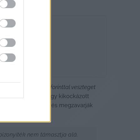
ános
 „harmincötezer forinttal veszteget 
utal, sőt egyszer egy kikockázott 
ssenek, kiabáljanak és megzavarják 
bizonyíték nem támasztja alá.