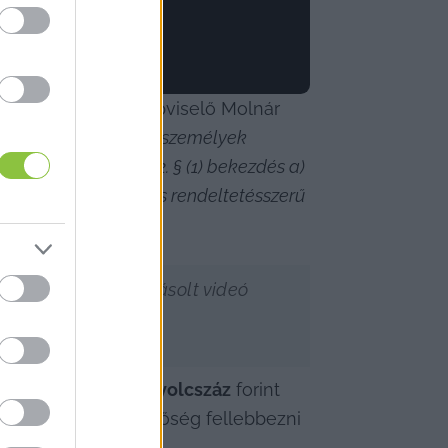
vashatunk, hogy a képviselő Molnár 
jelöltet ismeretlen személyek 
vi XXXVI. törvény 2. § (1) bekezdés a) 
zerinti – jóhiszemű és rendeltetésszerű 
, valamint a kifogásolt videó 
uszonkettőezer-nyolcszáz
 forint 
pon belül van lehetőség fellebbezni 