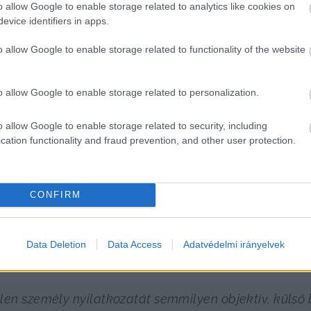
o allow Google to enable storage related to analytics like cookies on
evice identifiers in apps.
HIRDETÉS
o allow Google to enable storage related to functionality of the website
o allow Google to enable storage related to personalization.
o allow Google to enable storage related to security, including
cation functionality and fraud prevention, and other user protection.
érdésbe burkolt állítással vetette fel, hogy Molnár J
CONFIRM
Orbán Viktor rendezvényein”. 
Erre a videóban többször 
dja, hogy Molnár azért adott nekik pénzt, hogy tünte
Data Deletion
Data Access
Adatvédelmi irányelvek
len személy nyilatkozatát semmilyen objektív, külső 