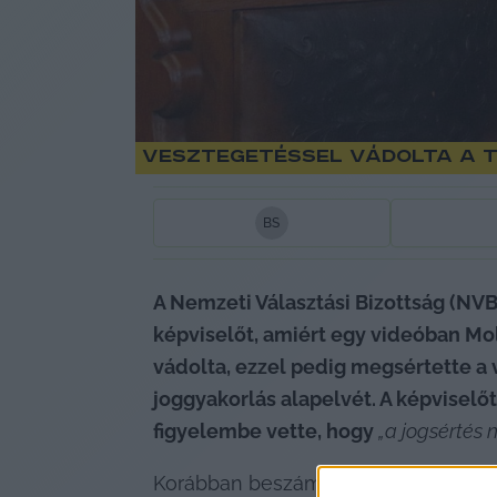
Vesztegetéssel vádolta a Ti
B
S
A Nemzeti Választási Bizottság (NVB
képviselőt, amiért egy videóban Mo
vádolta, ezzel pedig megsértette a 
joggyakorlás alapelvét. A képviselőt
figyelembe vette, hogy 
„a jogsértés 
Korábban beszámoltunk arról, hogy 