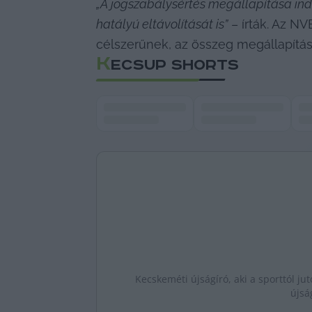
„A jogszabálysértés megállapítása indok
hatályú eltávolítását is”
 – írták. Az N
célszerűnek, az összeg megállapítá
K
ECSUP SHORTS
Kecskeméti újságíró, aki a sporttól jut
újsá