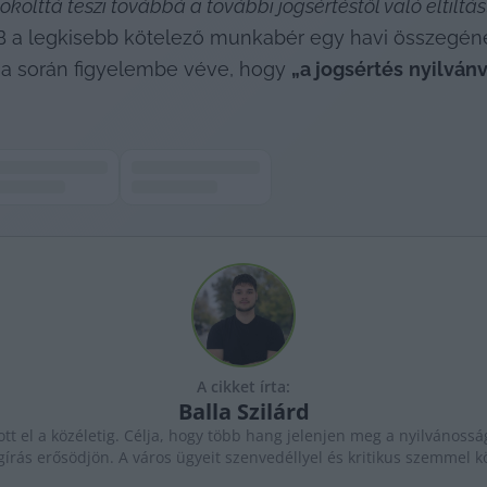
olttá teszi továbbá a további jogsértéstől való eltiltást
VB a legkisebb kötelező munkabér egy havi összegének
sa során figyelembe véve, hogy 
„a jogsértés
nyilván
A cikket írta:
Balla
Szilárd
ott el a közéletig. Célja, hogy több hang jelenjen meg a nyilvánossá
gírás erősödjön. A város ügyeit szenvedéllyel és kritikus szemmel kö