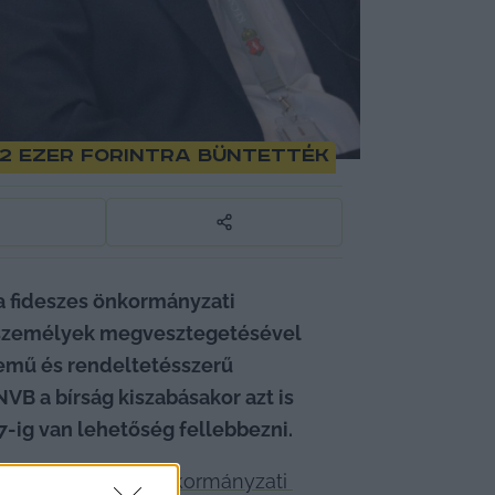
22 ezer forintra büntették
a fideszes önkormányzati 
n személyek megvesztegetésével 
emű és rendeltetésszerű 
VB a bírság kiszabásakor azt is 
 7-ig van lehetőség fellebbezni.
tta, 
a fideszes önkormányzati 