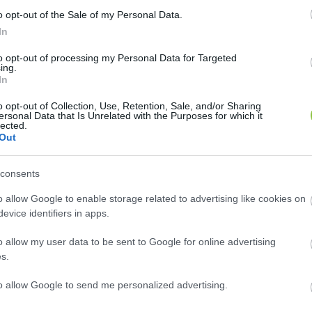
o opt-out of the Sale of my Personal Data.
In
to opt-out of processing my Personal Data for Targeted
ing.
2026. számú
, április 4-i határozatában ismét arról ol
In
zerint „
Laczkó-Zsámboki Angéla Molnár János képviselő
o opt-out of Collection, Use, Retention, Sale, and/or Sharing
telével megsértette a választási eljárásról szóló 2013. é
ersonal Data that Is Unrelated with the Purposes for which it
lected.
ának megóvása –, valamint a 2. § (1) bekezdés e) pontja s
Out
consents
o allow Google to enable storage related to advertising like cookies on
tiltja Laczkó-Zsámboki Angélát a további jogsértéstől
evice identifiers in apps.
ötelezi.
o allow my user data to be sent to Google for online advertising
s.
aczkó-Zsámboki Angélát 
322.800,- Ft
, azaz 
háromszázh
to allow Google to send me personalized advertising.
i. A határozat ellen a meghozatalától számított 3 na