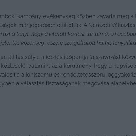
sámboki kampánytevékenység közben zavarta meg a Mo
ttságok már jogerősen eltiltották. A Nemzeti Választás
i azt a tényt, hogy a vitatott közlést tartalmazó Facebo
elentős közönség részére szolgáltatott hamis tényállítá
lan állítás súlya, a közlés időpontja (a szavazást kö
n közlések), valamint az a körülmény, hogy a képvise
gvalósítja a jóhiszemű és rendeltetésszerű joggyakor
egyben a választás tisztaságának megóvása alapelvbe 