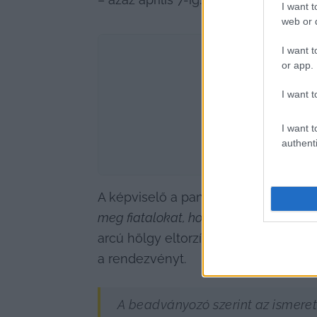
I want t
web or d
I want t
or app.
I want t
I want t
authenti
A képviselő a panaszolt videójában k
meg fiatalokat, hogy demonstráljanak 
arcú hölgy eltorzított hanggal elmon
a rendezvényt.
A beadványozó szerint az ismeret