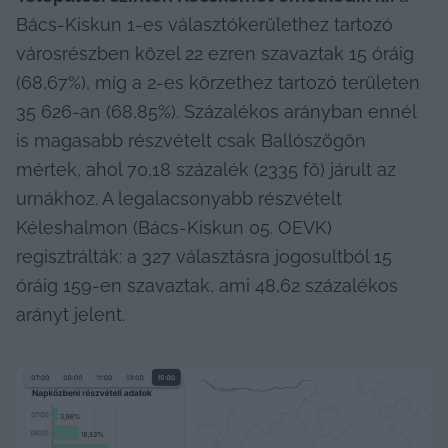
Bács-Kiskun 1-es választókerülethez tartozó 
városrészben közel 22 ezren szavaztak 15 óráig 
(68,67%), míg a 2-es körzethez tartozó területen 
35 626-an (68,85%). Százalékos arányban ennél 
is magasabb részvételt csak Ballószögön 
mértek, ahol 70,18 százalék (2335 fő) járult az 
urnákhoz. A legalacsonyabb részvételt 
Kéleshalmon (Bács-Kiskun 05. OEVK) 
regisztrálták: a 327 választásra jogosultból 15 
óráig 159-en szavaztak, ami 48,62 százalékos 
arányt jelent.