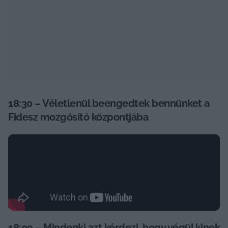
18:30 – Véletlenül beengedtek bennünket a 
Fidesz mozgósító központjába
18:09 – Mindenki azt kérdezi, hogy végül kinek 