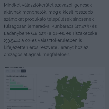
Mindkét választókerület szavazói igencsak 
aktívnak mondhatók, még a kicsit rosszabb 
számokat produkáló települések sincsenek 
túlságosan lemaradva: Kunbaracs (47,47%) és 
Ladánybene (48,02%) a 01-es, és Tiszakécske 
(53,54%) a 02-es választókerületben is 
kifejezetten erős részvételi arányt hoz az 
országos átlagnak megfelelően.