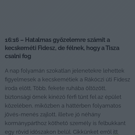
16:16 – 
Hatalmas győzelemre számít a 
kecskeméti Fidesz, de félnek, hogy a Tisza 
csalni fog
A nap folyamán szokatlan jelenetekre lehettek 
figyelmesek a kecskemétiek a Rákóczi úti Fidesz 
iroda előtt. Több, fekete ruhába öltözött, 
biztonsági őrnek kinéző férfi tűnt fel az épület 
közelében, miközben a háttérben folyamatos 
jövés-menés zajlott, illetve jó néhány 
kormánypárthoz köthető személy is felbukkant 
egy rövid időszakon belül. Cikkünket erről 
itt 