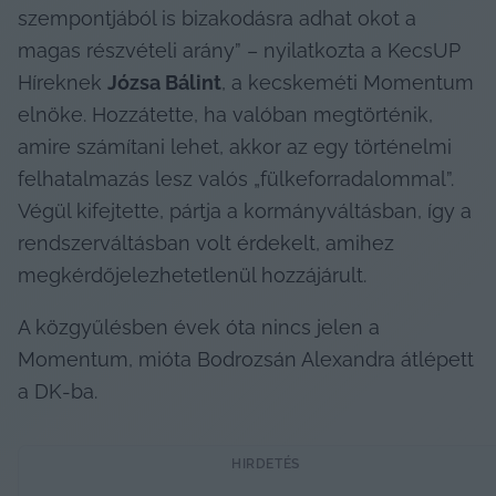
szempontjából is bizakodásra adhat okot a 
magas részvételi arány” – nyilatkozta a KecsUP 
Híreknek 
Józsa Bálint
, a kecskeméti Momentum 
elnöke. Hozzátette, ha valóban megtörténik, 
amire számítani lehet, akkor az egy történelmi 
felhatalmazás lesz valós „fülkeforradalommal”. 
Végül kifejtette, pártja a kormányváltásban, így a 
rendszerváltásban volt érdekelt, amihez 
megkérdőjelezhetetlenül hozzájárult.
A közgyűlésben évek óta nincs jelen a 
Momentum, mióta Bodrozsán Alexandra átlépett 
a DK-ba.
HIRDETÉS