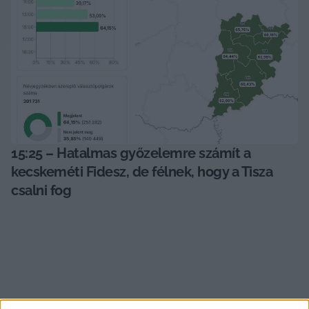
15:25 – Hatalmas győzelemre számít a 
kecskeméti Fidesz, de félnek, hogy a Tisza 
csalni fog 