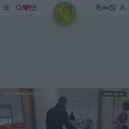
HIRDETÉS
MEGYÉBEN
-
KECSKEMÉT
2026. 04. 12.