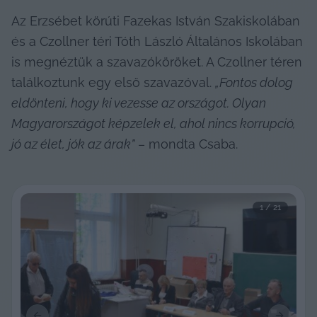
Az Erzsébet körúti Fazekas István Szakiskolában 
és a Czollner téri Tóth László Általános Iskolában 
is megnéztük a szavazóköröket. A Czollner téren 
találkoztunk egy első szavazóval. 
„Fontos dolog 
eldönteni, hogy ki vezesse az országot. Olyan 
Magyarországot képzelek el, ahol nincs korrupció, 
jó az élet, jók az árak”
 – mondta Csaba.
1
 / 
21