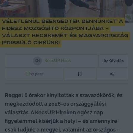
Véletlenül beengedtek bennünket a
Fidesz mozgósító központjába –
választ Kecskemét és Magyarország
(frissülő cikkünk)
KecsUP Hírek
Követés
K
H
17
perc
Reggel 6 órakor kinyitottak a szavazókörök, és 
megkezdődött a 2026-os országgyűlési 
választás. A KecsUP Híreken egész nap 
figyelemmel kísérjük a helyi – és amennyire 
csak tudjuk, a megyei, valamint az országos – 