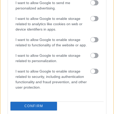
I want to allow Google to send me
biztonság. Hozzátette, hogy több Tisza Párthoz 
personalized advertising.
köthető választási manipulációról értesültek, és 
I want to allow Google to enable storage
a Fidesz jogászai jelenleg is dolgoznak azon, 
related to analytics like cookies on web or
hogy feltárják az általuk feltételezett választási 
device identifiers in apps.
visszaéléseket.
I want to allow Google to enable storage
related to functionality of the website or app.
I want to allow Google to enable storage
related to personalization.
I want to allow Google to enable storage
related to security, including authentication
functionality and fraud prevention, and other
14:55 – Margaréta Otthonban a lakók 
user protection.
körülbelül ötöde kért mozgóurnát, sok idős 
átment a szomszédos szavazókörbe
CONFIRM
Délelőtt ellátogattunk a Margaréta utcai 