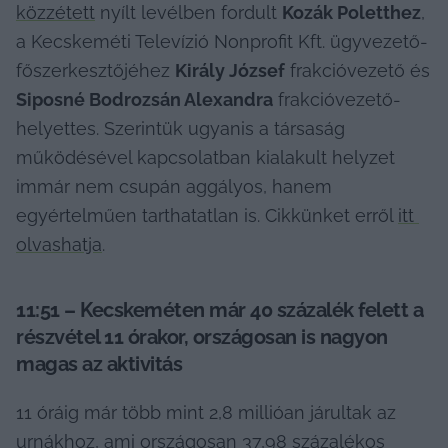
közzétett
 nyílt levélben fordult 
Kozák Poletthez
, 
a Kecskeméti Televízió Nonprofit Kft. ügyvezető-
főszerkesztőjéhez 
Király József
 frakcióvezető és 
Siposné Bodrozsán Alexandra
 frakcióvezető-
helyettes. Szerintük ugyanis a társaság 
működésével kapcsolatban kialakult helyzet 
immár nem csupán aggályos, hanem 
egyértelműen tarthatatlan is. Cikkünket erről 
itt 
olvashatja
.
11:51 – Kecskeméten már 40 százalék felett a 
részvétel 11 órakor, országosan is nagyon 
magas az aktivitás
11 óráig már több mint 2,8 millióan járultak az 
urnákhoz, ami országosan 37,98 százalékos 