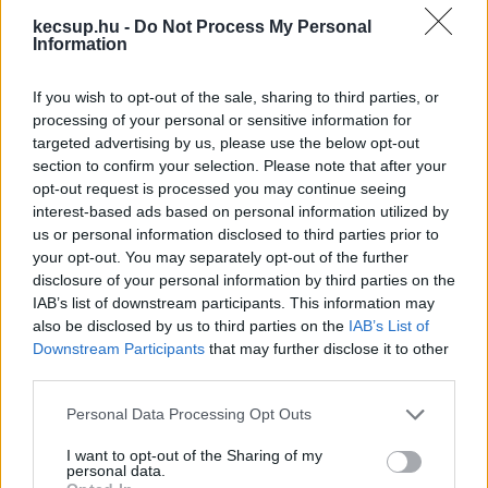
A nap folyamán szokatlan jelenetekre lehettek 
kecsup.hu -
Do Not Process My Personal
figyelmesek a kecskemétiek a Rákóczi úti Fidesz 
Information
iroda előtt. Több, fekete ruhába öltözött, 
If you wish to opt-out of the sale, sharing to third parties, or
biztonsági őrnek kinéző férfi tűnt fel az épület 
processing of your personal or sensitive information for
közelében, miközben a háttérben folyamatos 
targeted advertising by us, please use the below opt-out
jövés-menés zajlott, illetve jó néhány 
section to confirm your selection. Please note that after your
opt-out request is processed you may continue seeing
kormánypárthoz köthető személy is felbukkant 
interest-based ads based on personal information utilized by
egy rövid időszakon belül.
us or personal information disclosed to third parties prior to
your opt-out. You may separately opt-out of the further
disclosure of your personal information by third parties on the
IAB’s list of downstream participants. This information may
also be disclosed by us to third parties on the
IAB’s List of
Downstream Participants
that may further disclose it to other
third parties.
Please note that this website/app uses one or more Google
Personal Data Processing Opt Outs
services and may gather and store information including but
not limited to your visit or usage behaviour. You may click to
I want to opt-out of the Sharing of my
personal data.
grant or deny consent to Google and its third-party tags to