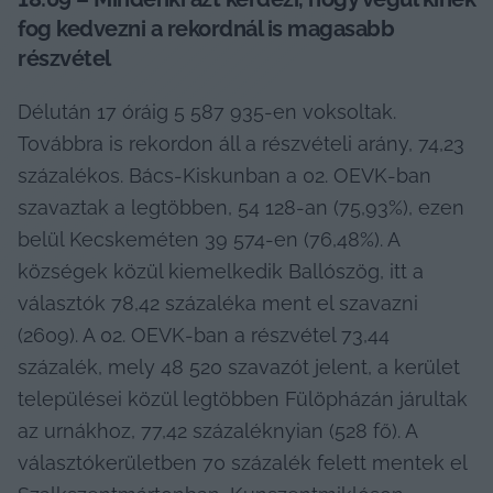
fog kedvezni a rekordnál is magasabb 
részvétel
Délután 17 óráig 5 587 935-en voksoltak. 
Továbbra is rekordon áll a részvételi arány, 74,23 
százalékos. Bács-Kiskunban a 02. OEVK-ban 
szavaztak a legtöbben, 54 128-an (75,93%), ezen 
belül Kecskeméten 39 574-en (76,48%). A 
községek közül kiemelkedik Ballószög, itt a 
választók 78,42 százaléka ment el szavazni 
(2609). A 02. OEVK-ban a részvétel 73,44 
százalék, mely 48 520 szavazót jelent, a kerület 
települései közül legtöbben Fülöpházán járultak 
az urnákhoz, 77,42 százaléknyian (528 fő). A 
választókerületben 70 százalék felett mentek el 