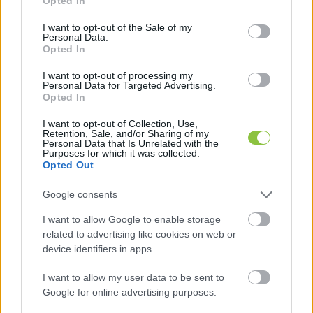
Opted In
use your data for below specified purposes in below Google
consent section.
I want to opt-out of the Sale of my
Personal Data.
Opted In
I want to opt-out of processing my
Personal Data for Targeted Advertising.
Opted In
A helyszínen tartózkodó fekete ruhás férfiak 
I want to opt-out of Collection, Use,
nem kívántak nyilatkozni, később azonban egy, a 
Retention, Sale, and/or Sharing of my
Personal Data that Is Unrelated with the
párthoz tartozó személyként bemutatkozó férfi 
Purposes for which it was collected.
Opted Out
kilépett az épületből, és röviden válaszolt a 
kérdéseinkre. Elmondása szerint a háttérben 
Google consents
intenzív mozgósítás zajlik, és meggyőződésük, 
I want to allow Google to enable storage
hogy a Fidesz „hatalmas győzelmet” fog aratni.
related to advertising like cookies on web or
device identifiers in apps.
Az őrök jelenlétét azzal indokolta, hogy a Tisza 
I want to allow my user data to be sent to
Párt szimpatizánsai részéről tapasztalható 
Google for online advertising purposes.
„gyűlöletcunami” miatt szükséges a fokozott 