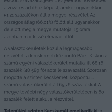
leadott szavazatot jelent. Ez jelentős növekedés 
a 2022-es adathoz képest, amikor ugyanekkor 
51,21 százalékon állt a megyei részvétel. Az 
országos átlag (66,01%) fölött állt ugyanakkor 
délelőtt még a megye mutatója, 15 órára 
azonban már kissé elmarad attól.
A választókerületek közül a legmagasabb 
részvételt a kecskeméti központú Bács-Kiskun 2. 
számú egyéni választókerület mutatja: itt 68,16 
százalék (48 589 fő) adta le szavazatát. Szorosan 
mögötte a szintén kecskeméti központú 1. 
számú választókerület áll 65,76 százalékkal. A 
megye további négy választókerületében is 60 
százalék felett alakul a részvétel.
Települési szinten Kecskemét emelkedik ki:
 a 