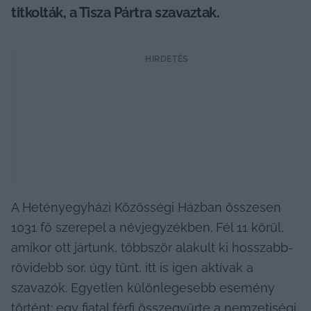
titkolták, a Tisza Pártra szavaztak.
HIRDETÉS
A Hetényegyházi Közösségi Házban összesen 
1031 fő szerepel a névjegyzékben. Fél 11 körül, 
amikor ott jártunk, többször alakult ki hosszabb-
rövidebb sor, úgy tűnt, itt is igen aktívak a 
szavazók. Egyetlen különlegesebb esemény 
történt: egy fiatal férfi összegyűrte a nemzetiségi 