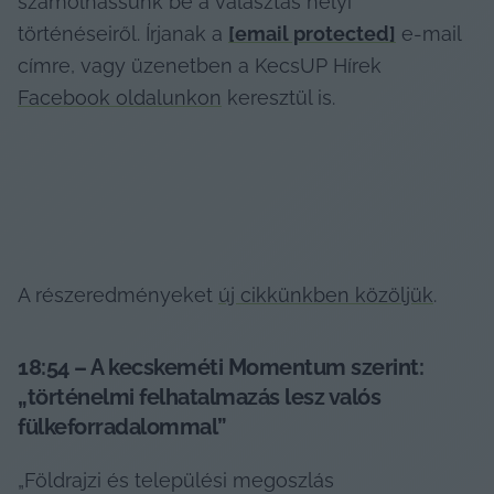
számolhassunk be a választás helyi 
történéseiről. Írjanak a 
[email protected]
 e-mail 
címre, vagy üzenetben a KecsUP Hírek 
Facebook oldalunkon
 keresztül is.
A részeredményeket 
új cikkünkben közöljük
.
18:54 – A kecskeméti Momentum szerint: 
„történelmi felhatalmazás lesz valós 
fülkeforradalommal”
„Földrajzi és települési megoszlás 