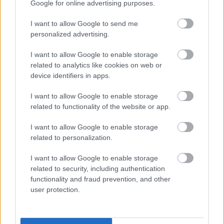
 - 
Google for online advertising purposes.
I want to allow Google to send me
personalized advertising.
HIRDETÉS
I want to allow Google to enable storage
related to analytics like cookies on web or
device identifiers in apps.
I want to allow Google to enable storage
related to functionality of the website or app.
I want to allow Google to enable storage
related to personalization.
I want to allow Google to enable storage
Persze, ez is valami, nem kell folyton 
related to security, including authentication
elégedetlennek lenni, gondolhatja most az 
functionality and fraud prevention, and other
user protection.
olvasó, aki, ha egyben kecskeméti adózó is, 
akkor azért a figyelmébe ajánlom, hogy a 
közelben lévő valamennyi, városi tulajdonú és 