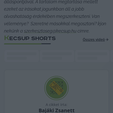
álláspontjával. A tartalom megtartása mellett 
ezeket az írásokat jogunkban áll a jobb 
olvashatóság érdekében megszerkeszteni. Van 
véleménye?  Szeretné másokkal megosztani? Írjon 
nekünk a 
szerkesztoseg@kecsup.hu
 címre. 
K
ECSUP SHORTS
Összes videó
A cikket írta:
Bajáki
Zsanett