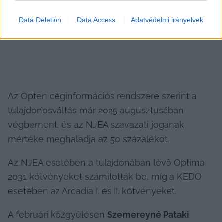
üzletrészét fogja birtokolni.
Data Deletion
Data Access
Adatvédelmi irányelvek
Az Opten céginformációs rendszere szerint a 
tulajdonosváltás már 2025 augusztusában 
végbement, és az NJEA szavazati jogának 
mértéke meghaladja az 50 százalékot.
Az NJEA esetében a tulajdonában lévő Optima 
2031 kötvényeket számították be, míg a KEDO 
esetében az Arcadia I. és II. kötvényeket.
A februári közgyűlésen 
Szemereyné Pataki 