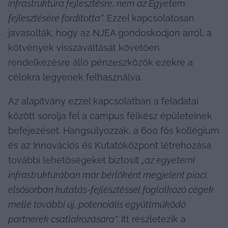
infrastruktúra fejlesztésre, nem az Egyetem 
fejlesztésére fordította”
. Ezzel kapcsolatosan 
javasolták, hogy az NJEA gondoskodjon arról, a 
kötvények visszaváltását követően 
rendelkezésre álló pénzeszközök ezekre a 
célokra legyenek felhasználva.
Az alapítvány ezzel kapcsolatban a feladatai 
között sorolja fel a campus félkész épületeinek 
befejezését. Hangsúlyozzák, a 600 fős kollégium 
és az Innovációs és Kutatóközpont létrehozása 
további lehetőségeket biztosít 
„az egyetemi 
infrastruktúrában már bérlőként megjelent piaci, 
elsősorban kutatás-fejlesztéssel foglalkozó cégek 
mellé további új, potenciális együttműködő 
partnerek csatlakozására”
. Itt részletezik a 