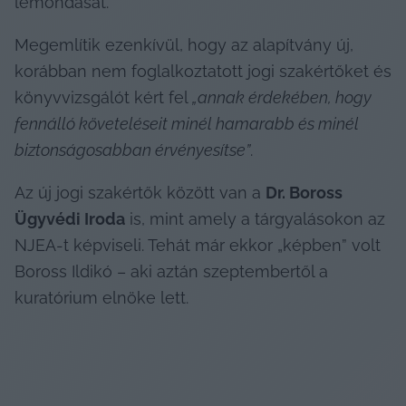
lemondását.
Megemlítik ezenkívül, hogy az alapítvány új, 
korábban nem foglalkoztatott jogi szakértőket és 
könyvvizsgálót kért fel 
„annak érdekében, hogy 
fennálló követeléseit minél hamarabb és minél 
biztonságosabban érvényesítse”
.
Az új jogi szakértők között van a 
Dr. Boross 
Ügyvédi Iroda
 is, mint amely a tárgyalásokon az 
NJEA-t képviseli. Tehát már ekkor „képben” volt 
Boross Ildikó – aki aztán szeptembertől a 
kuratórium elnöke lett.