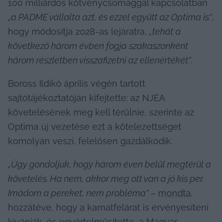
100 milliárdos kötvénycsomaggal kapcsolatban 
„a PADME vállalta azt, és ezzel együtt az Optima is”
, 
hogy módosítja 2028-as lejáratra, 
„tehát a 
következő három évben fogja szakaszonként 
három részletben visszafizetni az ellenértékét”
.
Boross Ildikó április végén tartott 
sajtótájékoztatóján kifejtette: az NJEA 
követelésének meg kell térülnie, szerinte az 
Optima új vezetése ezt a kötelezettséget 
komolyan veszi, felelősen gazdálkodik.
„Úgy gondoljuk, hogy három éven belül megtérül a 
követelés. 
Ha nem, akkor meg ott van a jó kis per. 
Imádom a pereket, nem probléma”
 – 
mondta
, 
hozzátéve, hogy a kamatfelárat is érvényesíteni 
kívánják, és egyértelműsítette, a Magyar 