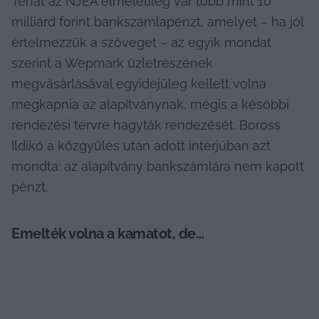
Tehát az NJEA elméletileg vár több mint 10 
milliárd forint bankszámlapénzt, amelyet – ha jól 
értelmezzük a szöveget – az egyik mondat 
szerint a Wepmark üzletrészének 
megvásárlásával egyidejűleg kellett volna 
megkapnia az alapítványnak, mégis a későbbi 
rendezési tervre hagyták rendezését. Boross 
Ildikó a közgyűlés után adott interjúban azt 
mondta: az alapítvány bankszámlára nem kapott 
pénzt.
Emelték volna a kamatot, de…