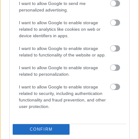
I want to allow Google to send me
personalized advertising.
I want to allow Google to enable storage
related to analytics like cookies on web or
device identifiers in apps.
I want to allow Google to enable storage
related to functionality of the website or app.
I want to allow Google to enable storage
Forrás: ÁSZ-jelentés a PADME-ról
related to personalization.
Ami eddig nem volt tudott, és az intézkedési 
I want to allow Google to enable storage
related to security, including authentication
tervből derül ki:
functionality and fraud prevention, and other
user protection.
– az NJEA a Wepmark (kerekítve) 86 százalékos 
üzletrészét,
CONFIRM
– míg a KEDO Zrt. a társaság 14 százalékos 