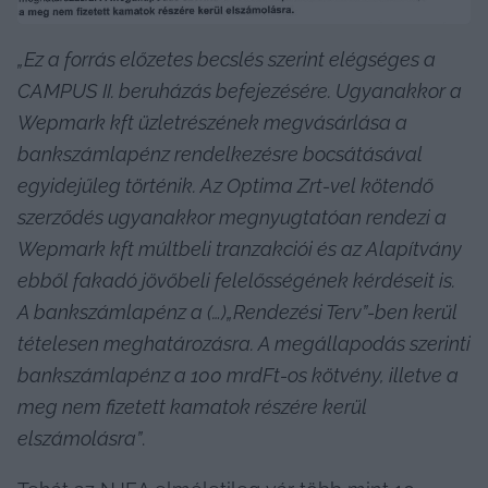
„Ez a forrás előzetes becslés szerint elégséges a 
CAMPUS II. beruházás befejezésére. Ugyanakkor a 
Wepmark kft üzletrészének megvásárlása a 
bankszámlapénz rendelkezésre bocsátásával 
egyidejűleg történik. Az Optima Zrt-vel kötendő 
szerződés ugyanakkor megnyugtatóan rendezi a 
Wepmark kft múltbeli tranzakciói és az Alapítvány 
ebből fakadó jövőbeli felelősségének kérdéseit is. 
A bankszámlapénz a (…)„Rendezési Terv”-ben kerül 
tételesen meghatározásra. A megállapodás szerinti 
bankszámlapénz a 100 mrdFt-os kötvény, illetve a 
meg nem fizetett kamatok részére kerül 
elszámolásra”
.