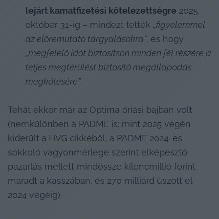
lejárt kamatfizetési kötelezettségre
 2025. 
október 31-ig – mindezt tették 
„figyelemmel 
az előremutató tárgyalásokra”
, és hogy 
„megfelelő időt biztosítson minden fél részére a 
teljes megtérülést biztosító megállapodás 
megkötésére”
.
Tehát ekkor már az Optima óriási bajban volt 
(nemkülönben a PADME is: mint 2025 végén 
kiderült a 
HVG cikkéből
, a PADME 2024-es 
sokkoló vagyonmérlege szerint elképesztő 
pazarlás mellett mindössze kilencmillió forint 
maradt a kasszában, és 270 milliárd úszott el 
2024 végéig).