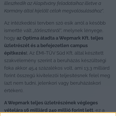
illeszkedik az Alapítvány feladataihoz illetve a 
Kormány által kijelölt célok megvalósulásához”
.
Az intézkedési tervben szó esik arról a később 
ismertté vált 
„törlesztésről”
, melynek lényege, 
hogy 
az Optima átadta a Wepmark Kft. teljes 
üzletrészét és a befejezetlen campus 
építkezés
t. Az ÉMI-TÜV Süd Kft. által készített 
szakvélemény szerint a beruházás készültségi 
foka akkor 45,4 százalékos volt, ami 13,3 milliárd 
forint összegű kivitelezői teljesítésnek felel meg 
(azt nem tudni, jelenkori vagy beruházáskori 
értéken).
A Wepmark teljes üzletrészének végleges 
vételára 16 milliárd 240 millió forint lett
, ez a 