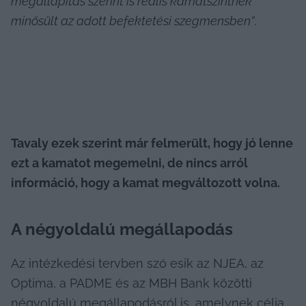
megállapítás szerint is reális kamatszintnek 
minősült az adott befektetési szegmensben”
.
Tavaly ezek szerint már felmerült, hogy jó lenne 
ezt a kamatot megemelni, de nincs arról 
információ, hogy a kamat megváltozott volna.
A négyoldalú megállapodás
Az intézkedési tervben szó esik az NJEA, az 
Optima, a PADME és az MBH Bank közötti 
négyoldalú megállapodásról is, amelynek célja 