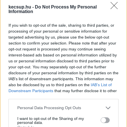
félkész épületeken kívül tartalmazza a campus 
kecsup.hu -
Do Not Process My Personal
telkét (Kecskemét, 10202. helyrajzi szám), az 
Information
engedélyeket, kiviteli terveket és a megvalósítás 
If you wish to opt-out of the sale, sharing to third parties, or
során felmerült ráfordításokat, például műszaki 
processing of your personal or sensitive information for
ellenőrzés, projektmenedzsment.
targeted advertising by us, please use the below opt-out
section to confirm your selection. Please note that after your
Nem árt megjegyezni, hogy – mint ez a PADME 
opt-out request is processed you may continue seeing
interest-based ads based on personal information utilized by
ÁSZ-jelentéséből kiderül – a Wepmark közvetlen 
us or personal information disclosed to third parties prior to
tulajdonosai az Arcadia I. és az Arcadia II. 
your opt-out. You may separately opt-out of the further
Ingatlanfejlesztő Befektetési Alapok voltak – de 
disclosure of your personal information by third parties on the
IAB’s list of downstream participants. This information may
végső soron az Optimához tartoztak, mint ez 
also be disclosed by us to third parties on the
IAB’s List of
visszakövethető ebből az ábrából (amely a 
Downstream Participants
that may further disclose it to other
third parties.
bonyolult és átláthatatlan céghálónak csak egy 
részét mutatja):
Please note that this website/app uses one or more Google
Personal Data Processing Opt Outs
services and may gather and store information including but
not limited to your visit or usage behaviour. You may click to
I want to opt-out of the Sharing of my
personal data.
grant or deny consent to Google and its third-party tags to