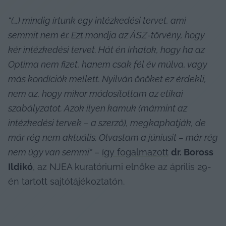
“(…) mindig írtunk egy intézkedési tervet, ami 
semmit nem ér. Ezt mondja az ÁSZ-törvény, hogy 
kér intézkedési tervet. Hát én írhatok, hogy ha az 
Optima nem fizet, hanem csak fél év múlva, vagy 
más kondíciók mellett. Nyilván önöket ez érdekli, 
nem az, hogy mikor módosítottam az etikai 
szabályzatot. Azok ilyen kamuk (mármint az 
intézkedési tervek – a szerző), megkaphatják, de 
már rég nem aktuális. Olvastam a júniusit – már rég 
nem úgy van semmi”
 – 
így fogalmazott
dr. Boross 
Ildikó
, az NJEA kuratóriumi elnöke az április 29-
én tartott sajtótájékoztatón.