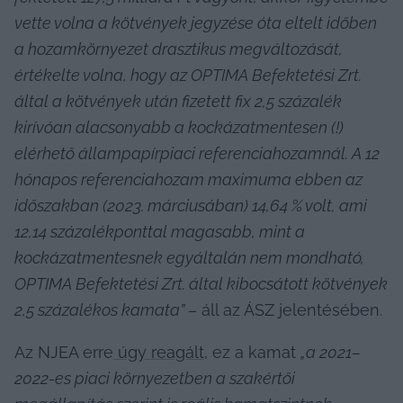
vette volna a kötvények jegyzése óta eltelt időben 
a hozamkörnyezet drasztikus megváltozását, 
értékelte volna, hogy az OPTIMA Befektetési Zrt. 
által a kötvények után fizetett fix 2,5 százalék 
kirívóan alacsonyabb a kockázatmentesen (!) 
elérhető állampapírpiaci referenciahozamnál. A 12 
hónapos referenciahozam maximuma ebben az 
időszakban (2023. márciusában) 14,64 % volt, ami 
12,14 százalékponttal magasabb, mint a 
kockázatmentesnek egyáltalán nem mondható, 
OPTIMA Befektetési Zrt. által kibocsátott kötvények 
2,5 százalékos kamata” 
– áll az ÁSZ jelentésében.
Az NJEA erre
 úgy reagált
, ez a kamat 
„a 2021–
2022-es piaci környezetben a szakértői 