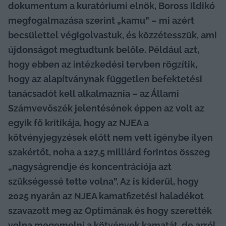
dokumentum a kuratóriumi elnök, Boross Ildikó 
megfogalmazása szerint „kamu” – mi azért 
becsülettel végigolvastuk, és közzétesszük, ami 
újdonságot megtudtunk belőle. Például azt, 
hogy ebben az intézkedési tervben rögzítik, 
hogy az alapítványnak független befektetési 
tanácsadót kell alkalmaznia – az Állami 
Számvevőszék jelentésének éppen az volt az 
egyik fő kritikája, hogy az NJEA a 
kötvényjegyzések előtt nem vett igénybe ilyen 
szakértőt, noha a 127,5 milliárd forintos összeg 
„nagyságrendje és koncentrációja azt 
szükségessé tette volna”. Az is kiderül, hogy 
2025 nyarán az NJEA kamatfizetési haladékot 
szavazott meg az Optimának és hogy szerették 
volna megemelni a kötvények kamatát, de arról 