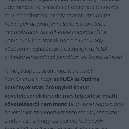
egy minden fél számára elfogadható rendezési 
terv megalkotása, amely szerint 
„az Optima-
kötvények alapján fennálló teljes követelés 
maradéktalan visszafizetése megtörténik”
 a 
kötvények lejáratának napjáig (vagy egy 
közösen meghatározott dátumig) 
„az NJEA 
számára elfogadható formában, és kamatteherrel”
.
A megállapodásban 
„
r
ögzítésre kerül 
természetesen, hogy 
az NJEA az Optima 
kötvények után járó ügyleti kamat 
követelésének késedelmes teljesítése miatti 
követeléséről nem mond l
e, az ezzel kapcsolatos 
követelését az eredeti határidő szerint fenntartja”
. 
Leírták azt is, hogy 
„az Optima kötvények 