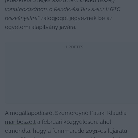
fedezetéül a teljes vissza nem fizetett összeg 
vonatkozásában, a Rendezési Terv szerinti GTC 
részvényekre”
 zálogjogot jegyeznek be az 
egyetemi alapítvány javára.
HIRDETÉS
A megállapodásról Szemereyné Pataki Klaudia 
már beszélt
 a februári közgyűlésen, ahol 
elmondta, hogy a fennmaradó 2031-es lejáratú 