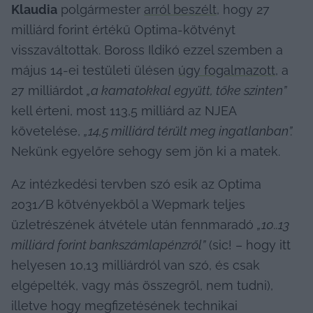
Klaudia
 polgármester 
arról beszélt
, hogy 27 
milliárd forint értékű Optima-kötvényt 
visszaváltottak. Boross Ildikó ezzel szemben a 
május 14-ei testületi ülésen 
úgy fogalmazott
, a 
27 milliárdot 
„a kamatokkal együtt, tőke szinten”
kell érteni, most 113,5 milliárd az NJEA 
követelése, 
„14,5 milliárd térült meg ingatlanban”.
Nekünk egyelőre sehogy sem jön ki a matek.
Az intézkedési tervben szó esik az Optima 
2031/B kötvényekből a Wepmark teljes 
üzletrészének átvétele után fennmaradó 
„10..13 
milliárd forint bankszámlapénzről”
 (sic! – hogy itt 
helyesen 10,13 milliárdról van szó, és csak 
elgépelték, vagy más összegről, nem tudni), 
illetve hogy megfizetésének technikai 