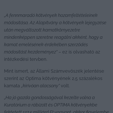
„A fennmaradó kötvények hozamfeltételeinek 
módosítása. Az Alapítvány a kötvények lejegyzése 
után megváltozott kamatkörnyezetre 
mindenképpen szeretne reagálni akként, hogy a 
kamat emelésének érdekében szerződés 
módosítást kezdeményez”
 – ez is olvasható az 
intézkedési tervben.
Mint ismert, az Állami Számvevőszék jelentése 
szerint az Optima kötvényének 2,5 százalékos 
kamata 
„kirívóan alacsony”
 volt.
„Ha jó gazda gondosságával kezelte volna a 
Kuratórium a rábízott és OPTIMA kötvényekbe 
fektetett 127,5 milliárd Ft vagyont, akkor figyelembe 