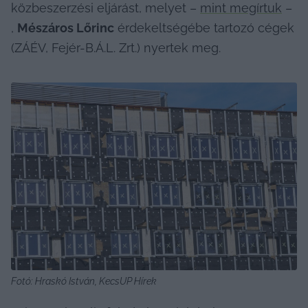
közbeszerzési eljárást, melyet – 
mint megírtuk
 – 
, 
Mészáros Lőrinc
 érdekeltségébe tartozó cégek 
(ZÁÉV, Fejér-B.Á.L. Zrt.) nyertek meg.
Fotó: Hraskó István, KecsUP Hírek