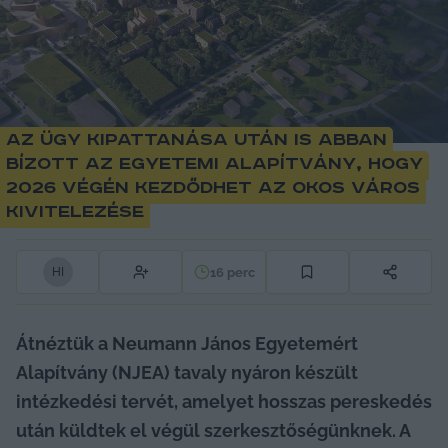
Az ügy kipattanása után is abban
bízott az egyetemi alapítvány, hogy
2026 végén kezdődhet az Okos Város
kivitelezése
16
perc
H
I
Átnéztük a Neumann János Egyetemért 
Alapítvány (NJEA) tavaly nyáron készült 
intézkedési tervét, amelyet hosszas pereskedés 
után küldtek el végül szerkesztőségünknek. A 