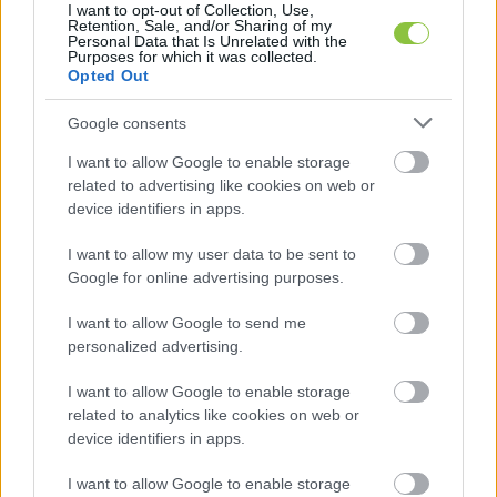
I want to opt-out of Collection, Use,
Retention, Sale, and/or Sharing of my
vállalkozások az MNB-s projektek beruházási 
Personal Data that Is Unrelated with the
Purposes for which it was collected.
értékének több mint 86 százalékát nyerték el az 
Opted Out
ingatlanok vételára nélkül számolva. A jelentés 
Google consents
részletesen bemutatta, hogy a Somlai Invest Zrt., 
a Raw Development Kft. és a Raw Facility Kft. az 
I want to allow Google to enable storage
related to advertising like cookies on web or
ingatlanügyletek szinte minden szakaszában 
device identifiers in apps.
szerepet kapott.
I want to allow my user data to be sent to
Több pénzügyi intézkedés is történt Somlai 
Google for online advertising purposes.
cégei körül: tavaly zárolták Somlai egyik 
I want to allow Google to send me
számláját, idén tavasszal pedig a Raw 
personalized advertising.
Development Kft. több tucat bankszámláját 
I want to allow Google to enable storage
megszüntették vagy felszámolták -
 foglalta 
related to analytics like cookies on web or
össze a telex.hu.
device identifiers in apps.
I want to allow Google to enable storage