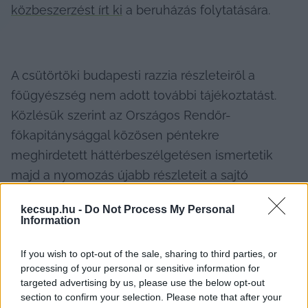
közbeszerzést írt ki
 a beruházás folytatására.
A csütörtöki budapesti razzia részleteiről a 
főügyészség nem adott további tájékoztatást. 
Közlésük szerint az Országos Rendőr-
főkapitánysággal közösen péntekre 
meghirdetett háttérbeszélgetésen ismertetik 
majd a nyomozás újabb részleteit a sajtó 
képviselőivel.
kecsup.hu -
Do Not Process My Personal
Information
If you wish to opt-out of the sale, sharing to third parties, or
processing of your personal or sensitive information for
targeted advertising by us, please use the below opt-out
section to confirm your selection. Please note that after your