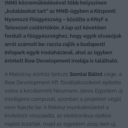
(NNI) közreműködésével több helyszínen 
„kutatásokat tart” az MNB-ügyben a Központi 
Nyomozó Főügyészség – 
közölte
 a KNyF a 
Telexszel csütörtökön. A lap azt követően 
fordult a főügyészséghez, hogy egyik olvasójuk 
arról számolt be: razzia zajlik a budapesti 
Infopark egyik irodaházánál, ahol az ügyben 
érintett Raw Development irodája is található.
A Matolcsy-körhöz tartozó 
Somlai Bálint
 cége, a 
Raw Development Kft. fővállalkozóként építette 
volna a kecskeméti Neumann János Egyetem új 
intelligens campusát, azonban a projektet végül 
nem fejezte be. A félkész munkaterületet a 
kivitelező visszaadta, az elektronikus építési 
naplót lezárták, majd az egyetem 2025-ben 
új 