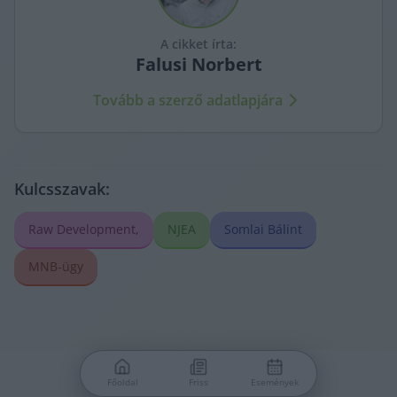
A cikket írta:
Falusi
Norbert
Tovább a szerző adatlapjára
Kulcsszavak:
Raw Development,
NJEA
Somlai Bálint
MNB-ügy
Főoldal
Friss
Események