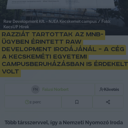
Raw Development Kft. - NJEA Kecskemét campus / Fotó:
KecsUP Hírek
Razziát tartottak az MNB-
ügyben érintett Raw
Development irodájánál – a cég
a kecskeméti egyetemi
campusberuházásban is érdekel
volt
Falusi Norbert
Követés
F
N
2
perc
Több társszervvel, így a Nemzeti Nyomozó Iroda 