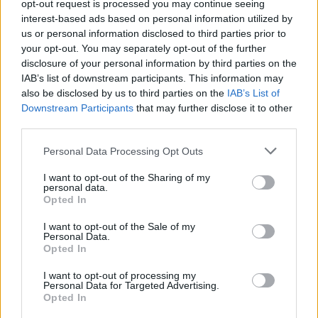
opt-out request is processed you may continue seeing
A hír megjelenését követően a KecsUP Hírek 
interest-based ads based on personal information utilized by
megkereste a Neumann János Egyetemért 
us or personal information disclosed to third parties prior to
your opt-out. You may separately opt-out of the further
Alapítványt. 
Árvai Zoltán
 kommunikációs vezető 
disclosure of your personal information by third parties on the
azt mondta: az ügyészség eddig folyamatosan 
IAB’s list of downstream participants. This information may
kért be tőlük adatokat, amelyeket átadtak, így 
also be disclosed by us to third parties on the
IAB’s List of
Downstream Participants
that may further disclose it to other
náluk házkutatás nem történt. Hozzátette: a 
third parties.
csütörtöki razziáról és annak esetleges 
Please note that this website/app uses one or more Google
Personal Data Processing Opt Outs
kecskeméti vonatkozásairól nincs tudomása.
services and may gather and store information including but
not limited to your visit or usage behaviour. You may click to
I want to opt-out of the Sharing of my
personal data.
grant or deny consent to Google and its third-party tags to
Miért a Raw Development Kft?
Opted In
use your data for below specified purposes in below Google
consent section.
I want to opt-out of the Sale of my
Az Állami Számvevőszék tavalyi jelentése szerint 
Personal Data.
Opted In
az Magyar Nemzeti Bankhoz köthető 
ingatlanberuházások jelentős részénél 
I want to opt-out of processing my
Personal Data for Targeted Advertising.
ugyanazok a cégek kapták a megbízásokat: a 
Opted In
Somlai Bálint érdekeltségébe tartozó 