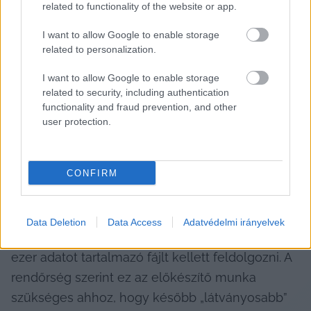
related to functionality of the website or app.
HIRDETÉS
I want to allow Google to enable storage
related to personalization.
I want to allow Google to enable storage
related to security, including authentication
functionality and fraud prevention, and other
user protection.
A 24.hu 
emlékeztet
 arra is, hogy az MNB-
CONFIRM
alapítványi ügyben több mint egy éve folyik 
nyomozás, de eddig senkit nem gyanúsítottak 
meg. Az ORFK ezt azzal indokolta a napokban, 
Data Deletion
Data Access
Adatvédelmi irányelvek
hogy rendkívül nagy mennyiségű, több mint 80 
ezer adatot tartalmazó fájlt kellett feldolgozni. A 
rendőrség szerint ez az előkészítő munka 
szükséges ahhoz, hogy később „látványosabb” 