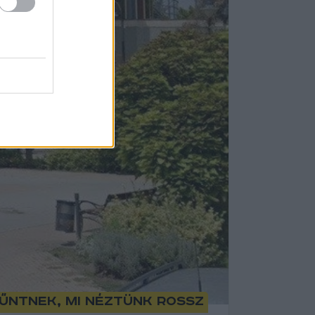
űntnek, mi néztünk rossz