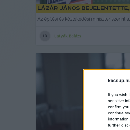
Lázár János bejelentette, 
Az építési és közlekedési miniszter szerint 
Latyák Balázs
L
B
kecsup.h
If you wish 
sensitive in
confirm you
continue se
information 
further disc