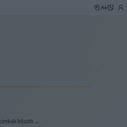
címkék között
→