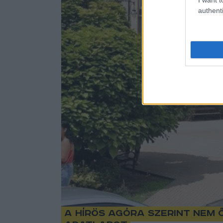
authenti
A Hírös Agóra szerint nem