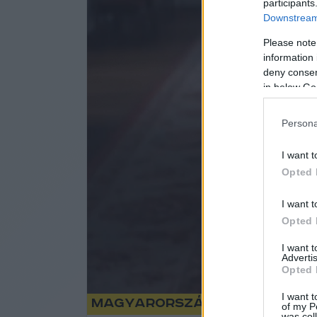
participants
Downstream 
Please note
information 
deny consent
in below Go
Persona
I want t
Opted 
I want t
Opted 
I want 
Advertis
Opted 
I want t
Magyarország újra beveze
of my P
was col