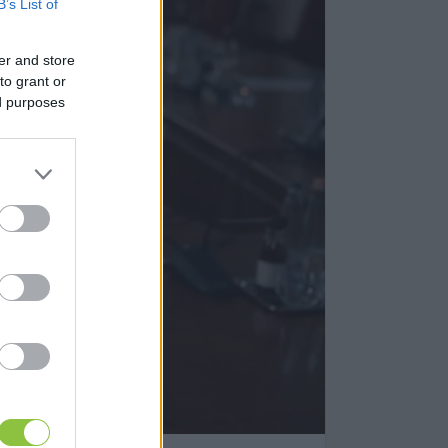
B’s List of
er and store
to grant or
ed purposes