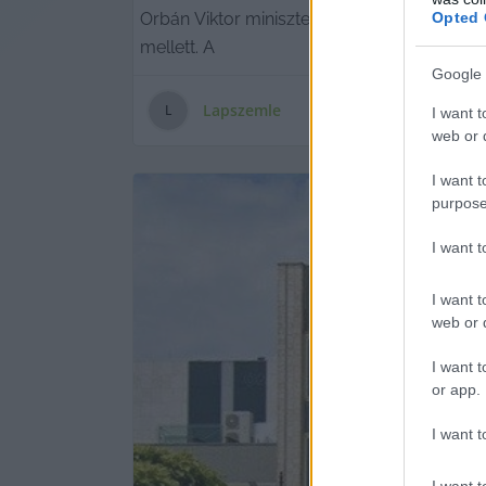
Orbán Viktor miniszterelnök bejelentése s
Opted 
mellett. A
Google 
Lapszemle
L
I want t
web or d
I want t
purpose
I want 
I want t
web or d
I want t
or app.
I want t
I want t