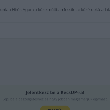
nk, a Hírös Agóra a közelmúltban frissítette közérdekű adata
Jelentkezz be a KecsUP-ra!
Lépj be a beszélgetéshez és hogy jobban megismerjük egymást.
BELÉPÉS