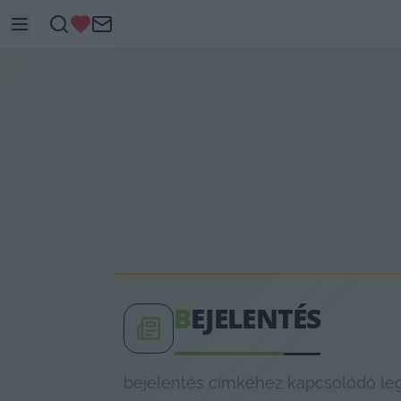
B
EJELENTÉS
bejelentés címkéhez kapcsolódó legf