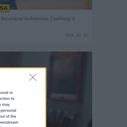
ása
 a beruházás kivitelezése. Csakhogy a
2026. 03. 30.
sonal or
ection to
ou may
 personal
out of the
 downstream