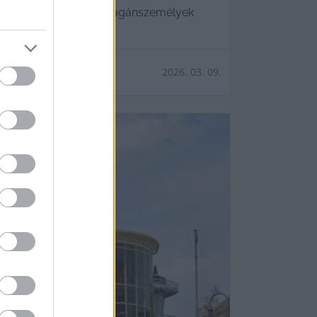
zókra is vonatkozik a magánszemélyek
2026. 03. 09.