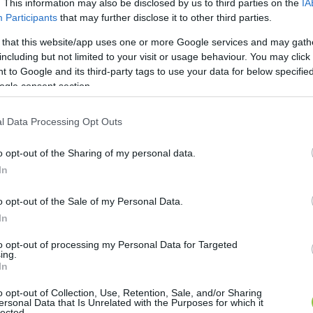
. This information may also be disclosed by us to third parties on the
IA
Participants
that may further disclose it to other third parties.
 that this website/app uses one or more Google services and may gath
including but not limited to your visit or usage behaviour. You may click 
 to Google and its third-party tags to use your data for below specifi
ogle consent section.
l Data Processing Opt Outs
o opt-out of the Sharing of my personal data.
In
o opt-out of the Sale of my Personal Data.
In
to opt-out of processing my Personal Data for Targeted
ing.
In
o opt-out of Collection, Use, Retention, Sale, and/or Sharing
ti az üzemanyag-árstopot
ersonal Data that Is Unrelated with the Purposes for which it
lected.