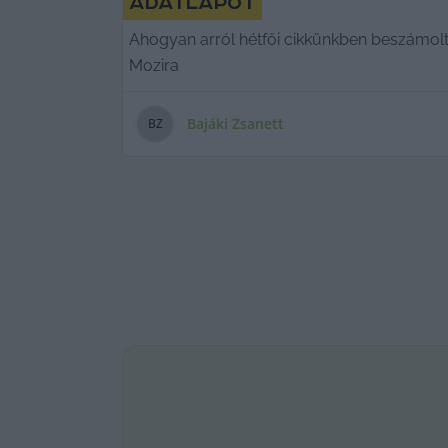
adatlapot
Ahogyan arról hétfői cikkünkben beszámoltu
Mozira
Bajáki Zsanett
B
Z