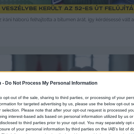
veszélybe került az 52-es út felújít
az iráni háború felhajtotta a bitumen árát, így kérdésessé vált
u -
Do Not Process My Personal Information
to opt-out of the sale, sharing to third parties, or processing of your per
formation for targeted advertising by us, please use the below opt-out s
r selection. Please note that after your opt-out request is processed y
eing interest-based ads based on personal information utilized by us or
disclosed to third parties prior to your opt-out. You may separately opt-
losure of your personal information by third parties on the IAB’s list of