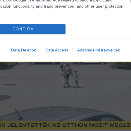
cation functionality and fraud prevention, and other user protection.
CONFIRM
Data Deletion
Data Access
Adatvédelmi irányelvek
 ők jelentették az Otthon Mozit megsz