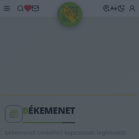
HIRDETÉS
B
ÉKEMENET
békemenet címkéhez kapcsolódó legfrissebb