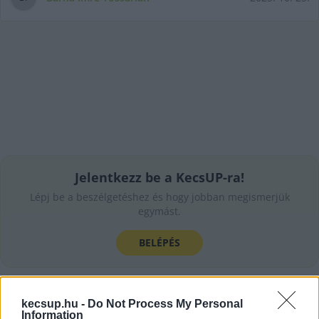
Jelentkezz be a KecsUP-ra!
Lépj be a beszélgetéshez és hogy jobban megismerjük
egymást.
BELÉPÉS
kecsup.hu -
Do Not Process My Personal
Information