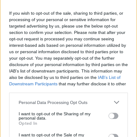
If you wish to opt-out of the sale, sharing to third parties, or
processing of your personal or sensitive information for
targeted advertising by us, please use the below opt-out
section to confirm your selection. Please note that after your
opt-out request is processed you may continue seeing
interest-based ads based on personal information utilized by
us or personal information disclosed to third parties prior to
your opt-out. You may separately opt-out of the further
Senki nem jelentkezett a
disclosure of your personal information by third parties on the
Békemenetre az 560 fős hevesi
IAB’s list of downstream participants. This information may
faluból, pedig ingyenbuszt
also be disclosed by us to third parties on the
IAB’s List of
biztosított volna az önkormányzat
Downstream Participants
that may further disclose it to other
third parties.
Érdeklődés hiányában elmarad a kirándulás: nem indul
falubusz az Eger közelében fekvő Hevesaranyosról
Please note that this website/app uses one or more Google
Personal Data Processing Opt Outs
október 23-án a Békemenetre, mert nem volt
services and may gather and store information including but
not limited to your visit or usage behaviour. You may click to
I want to opt-out of the Sharing of my
personal data.
grant or deny consent to Google and its third-party tags to
Opted In
Lapszemle
2025. 10. 23.
L
use your data for below specified purposes in below Google
consent section.
I want to opt-out of the Sale of my