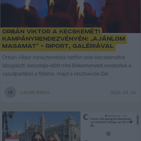
Orbán Viktor a kecskeméti
kampányrendezvényén: „Ajánlom
magamat” – riport, galériával
Orbán Viktor miniszterelnök hétfőn este Kecskemétre
látogatott, beszédje előtt mini Békemenetet rendeztek a
vasútparkból a főtérre, majd a résztvevők Dér
Latyák Balázs
2026. 03. 24.
L
B