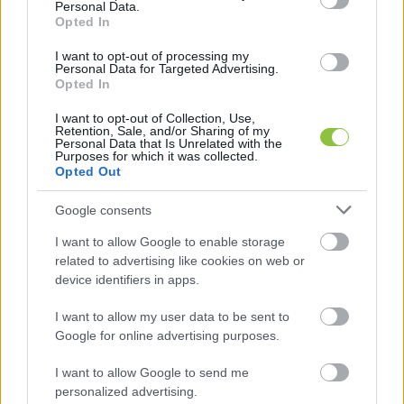
Personal Data.
Opted In
1,26 milliárdból „civilkedik” a
Békemenetet szervező CÖF
I want to opt-out of processing my
Personal Data for Targeted Advertising.
Opted In
Közzétette a tavalyi évre vonatkozó pénzügyi
beszámolóját a Békemeneteket szervező Civil Összefogás
I want to opt-out of Collection, Use,
Retention, Sale, and/or Sharing of my
Fórum (CÖF) alapítványa. A dokumentum szerint 2024-ben
Personal Data that Is Unrelated with the
Purposes for which it was collected.
Opted Out
Lapszemle
2025. 06. 16.
L
Google consents
I want to allow Google to enable storage
related to advertising like cookies on web or
device identifiers in apps.
I want to allow my user data to be sent to
Google for online advertising purposes.
I want to allow Google to send me
personalized advertising.