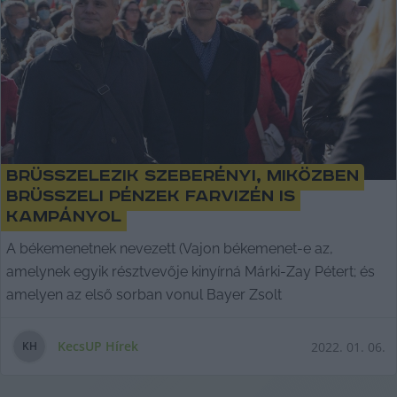
Brüsszelezik Szeberényi, miközben
brüsszeli pénzek farvizén is
kampányol
A békemenetnek nevezett (Vajon békemenet-e az,
amelynek egyik résztvevője kinyírná Márki-Zay Pétert; és
amelyen az első sorban vonul Bayer Zsolt
KecsUP Hírek
2022. 01. 06.
K
H