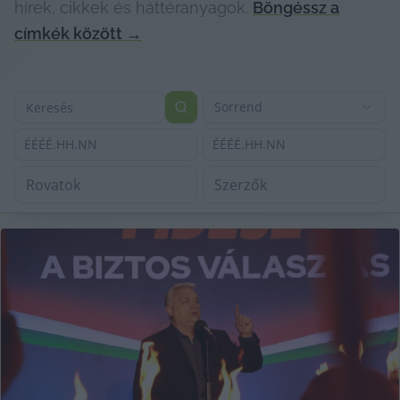
hírek, cikkek és háttéranyagok.
Böngéssz a
címkék között
→
Sorrend
ÉÉÉÉ.HH.NN
ÉÉÉÉ.HH.NN