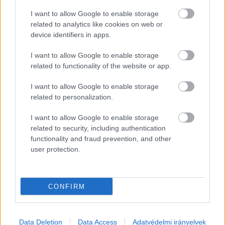
I want to allow Google to enable storage
related to analytics like cookies on web or
device identifiers in apps.
I want to allow Google to enable storage
Szimbolikus véleménynyilvánítást ad
related to functionality of the website or app.
ki a Kétfarkú Kutya Párt
békemenetének útvonala
I want to allow Google to enable storage
related to personalization.
Legyen mindenki egyforma! néven szervez békemenetet a
Magyar Kétfarkú Kutya Párt április 12-ére a Hősök terére,
I want to allow Google to enable storage
related to security, including authentication
amelynek útvonala egy jó kis
functionality and fraud prevention, and other
user protection.
Lapszemle
2025. 04. 09.
L
CONFIRM
HIRDETÉS
Data Deletion
Data Access
Adatvédelmi irányelvek