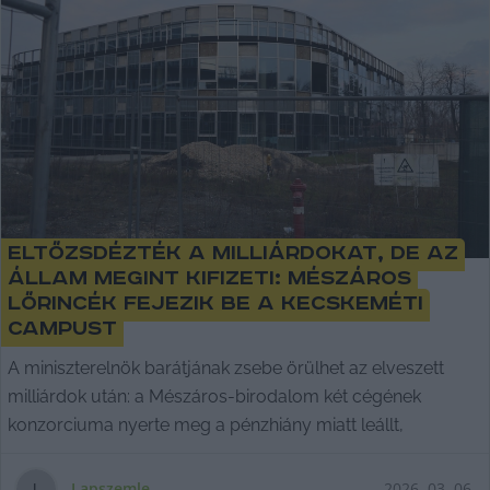
Eltőzsdézték a milliárdokat, de az
állam megint kifizeti: Mészáros
Lőrincék fejezik be a kecskeméti
campust
A miniszterelnök barátjának zsebe örülhet az elveszett
milliárdok után: a Mészáros-birodalom két cégének
konzorciuma nyerte meg a pénzhiány miatt leállt,
Lapszemle
2026. 03. 06.
L