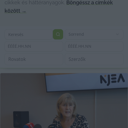
cikkek és háttéranyagok.
Böngéssz a címkék
között
→
Sorrend
ÉÉÉÉ.HH.NN
ÉÉÉÉ.HH.NN