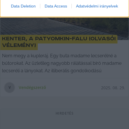
Data Deletion
Data Access
Adatvédelmi irányelvek
Kenter, a Patyomkin-falu (olvasói
vélemény)
Nem megy a kupleráj. Egy buta madame lecserélné a
bútorokat. Az üzletileg nagyobb rálátással bíró madame
lecseréli a lányokat. Az illiberális gondolkodású
Vendégszerző
2025. 08. 29.
V
HIRDETÉS