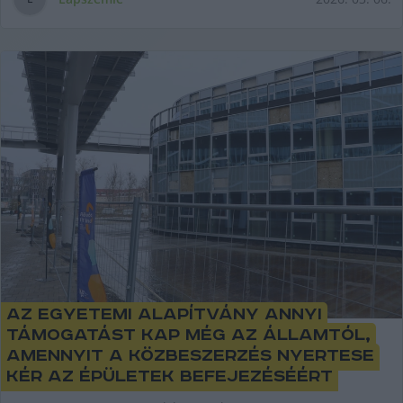
Az egyetemi alapítvány annyi
támogatást kap még az államtól,
amennyit a közbeszerzés nyertese
kér az épületek befejezéséért