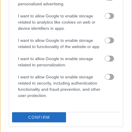
A kormány segítségét kérte a
personalized advertising.
városvezetés az egyetemi campus
építésének folytatásához
I want to allow Google to enable storage
related to analytics like cookies on web or
Biztosítson a kormány további támogatást a Neumann
device identifiers in apps.
János Egyetem campusának folytatásához - Hankó
Balázs kultúráért és innovációért felelős miniszter
I want to allow Google to enable storage
related to functionality of the website or app.
Lapszemle
2025. 10. 02.
L
I want to allow Google to enable storage
related to personalization.
I want to allow Google to enable storage
related to security, including authentication
functionality and fraud prevention, and other
user protection.
CONFIRM