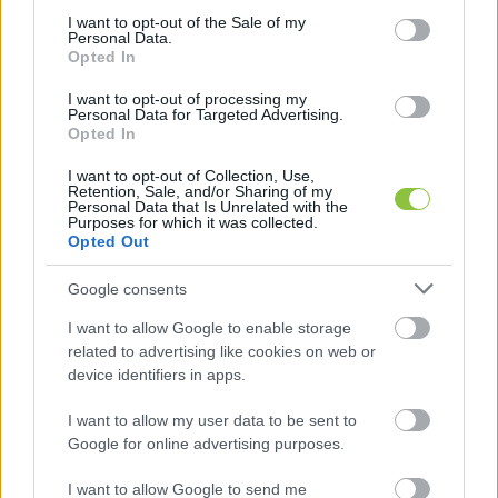
consent section.
Szemereyné Pataki Klaudia polgármester az október 2-ai
I want to opt-out of the Sale of my
Personal Data.
közgyűlésen felolvasta a PADME Alapítvány
Opted In
I want to opt-out of processing my
Bajáki Zsanett
2025. 10. 09.
B
Z
Personal Data for Targeted Advertising.
Opted In
I want to opt-out of Collection, Use,
Retention, Sale, and/or Sharing of my
Personal Data that Is Unrelated with the
Purposes for which it was collected.
Opted Out
Google consents
I want to allow Google to enable storage
related to advertising like cookies on web or
device identifiers in apps.
I want to allow my user data to be sent to
Google for online advertising purposes.
I want to allow Google to send me