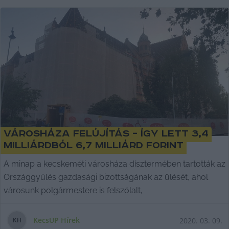
Városháza felújítás – így lett 3,4
milliárdból 6,7 milliárd forint
A minap a kecskeméti városháza dísztermében tartották az
Országgyűlés gazdasági bizottságának az ülését, ahol
városunk polgármestere is felszólalt,
KecsUP Hírek
2020. 03. 09.
K
H