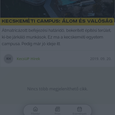
Kecskeméti campus: álom és valóság
Átmatricázott befejezési határidő, bekerített építési terület,
ki-be járkáló munkások. Ez ma a kecskeméti egyetem
campusa. Pedig már jó ideje itt
KecsUP Hírek
2019. 09. 20.
K
H
Nincs több megjeleníthető cikk.
Főoldal
Friss
Események