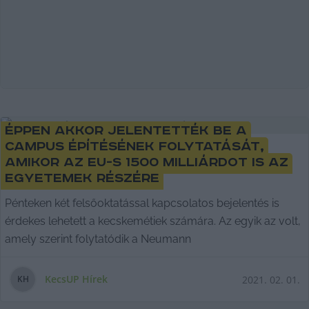
Éppen akkor jelentették be a
Campus építésének folytatását,
amikor az EU-s 1500 milliárdot is az
egyetemek részére
Pénteken két felsőoktatással kapcsolatos bejelentés is
érdekes lehetett a kecskemétiek számára. Az egyik az volt,
amely szerint folytatódik a Neumann
KecsUP Hírek
2021. 02. 01.
K
H