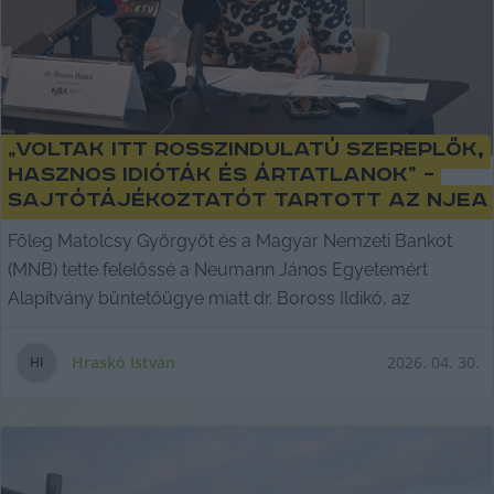
„Voltak itt rosszindulatú szereplők,
hasznos idióták és ártatlanok” –
sajtótájékoztatót tartott az NJEA
Főleg Matolcsy Györgyöt és a Magyar Nemzeti Bankot
(MNB) tette felelőssé a Neumann János Egyetemért
Alapítvány büntetőügye miatt dr. Boross Ildikó, az
Hraskó István
2026. 04. 30.
H
I