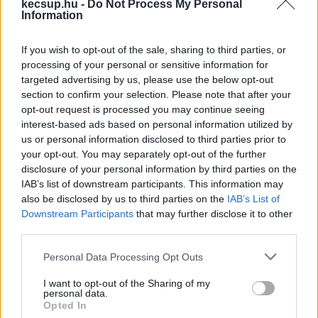
kecsup.hu -
Do Not Process My Personal
BELÉPÉS
Information
If you wish to opt-out of the sale, sharing to third parties, or
processing of your personal or sensitive information for
targeted advertising by us, please use the below opt-out
section to confirm your selection. Please note that after your
opt-out request is processed you may continue seeing
interest-based ads based on personal information utilized by
us or personal information disclosed to third parties prior to
your opt-out. You may separately opt-out of the further
disclosure of your personal information by third parties on the
IAB’s list of downstream participants. This information may
also be disclosed by us to third parties on the
IAB’s List of
Downstream Participants
that may further disclose it to other
third parties.
A kecskeméti egyetem befejezésére
Please note that this website/app uses one or more Google
Personal Data Processing Opt Outs
adott pénzekről kérdezték Gulyás
services and may gather and store information including but
not limited to your visit or usage behaviour. You may click to
I want to opt-out of the Sharing of my
Gergelyt a Kormányinfón (videóval)
personal data.
grant or deny consent to Google and its third-party tags to
Opted In
Ahogyan arról a KecsUP Hírek is nemrég beszámolt,
use your data for below specified purposes in below Google