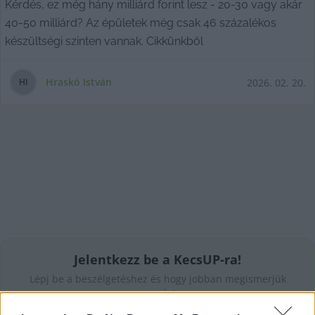
Kérdés, ez még hány milliárd forint lesz - 20-30 vagy akár
40-50 milliárd? Az épületek még csak 46 százalékos
készültségi szinten vannak. Cikkünkből
Hraskó István
2026. 02. 20.
H
I
Jelentkezz be a KecsUP-ra!
Lépj be a beszélgetéshez és hogy jobban megismerjük
egymást.