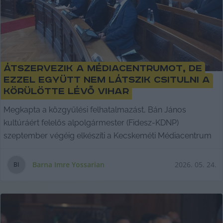
Átszervezik a Médiacentrumot, de
ezzel együtt nem látszik csitulni a
körülötte lévő vihar
Megkapta a közgyűlési felhatalmazást, Bán János
kultúráért felelős alpolgármester (Fidesz-KDNP)
szeptember végéig elkészíti a Kecskeméti Médiacentrum
Barna Imre Yossarian
2026. 05. 24.
B
I