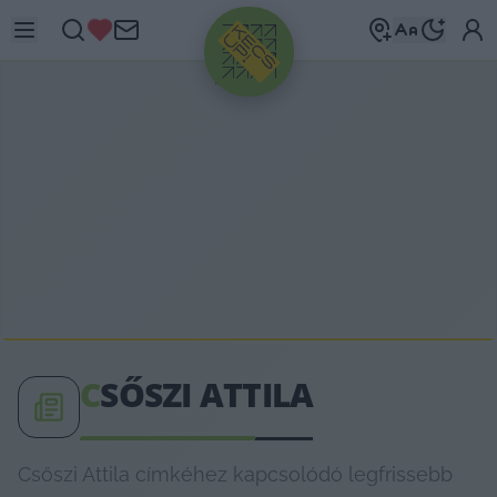
HIRDETÉS
C
SŐSZI ATTILA
Csőszi Attila címkéhez kapcsolódó legfrissebb