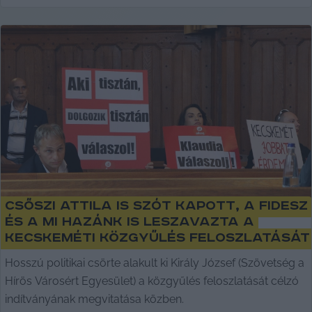
Csőszi Attila is szót kapott, a Fidesz
és a Mi Hazánk is leszavazta a
kecskeméti közgyűlés feloszlatását
Hosszú politikai csörte alakult ki Király József (Szövetség a
Hírös Városért Egyesület) a közgyűlés feloszlatását célzó
indítványának megvitatása közben.