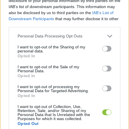
disclosure of your personal information by third parties on the
Hétfő reggel 8 óra óta zajlik a leendő Magyar-kormány
IAB’s list of downstream participants. This information may
miniszterjelöltjeinek a meghallgatása, köztük Kapitány
also be disclosed by us to third parties on the
IAB’s List of
Istváné is, akit a kecskeméti Csőszi Attila
Downstream Participants
that may further disclose it to other
third parties.
Lapszemle
2026. 05. 11.
L
Please note that this website/app uses one or more Google
Personal Data Processing Opt Outs
services and may gather and store information including but
not limited to your visit or usage behaviour. You may click to
I want to opt-out of the Sharing of my
personal data.
grant or deny consent to Google and its third-party tags to
Opted In
use your data for below specified purposes in below Google
consent section.
I want to opt-out of the Sale of my
Personal Data.
Opted In
I want to opt-out of processing my
Personal Data for Targeted Advertising.
Opted In
I want to opt-out of Collection, Use,
Retention, Sale, and/or Sharing of my
Personal Data that Is Unrelated with the
Purposes for which it was collected.
Opted Out
A parlament gazdasági és