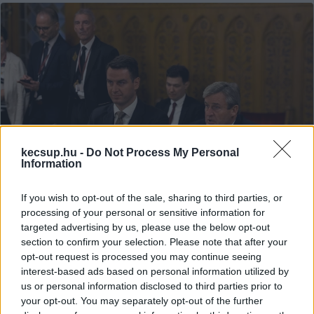
kecsup.hu -
Do Not Process My Personal
Information
If you wish to opt-out of the sale, sharing to third parties, or
processing of your personal or sensitive information for
targeted advertising by us, please use the below opt-out
section to confirm your selection. Please note that after your
Csőszi Attila bizottsága
opt-out request is processed you may continue seeing
meghallgatta Kapitány István
interest-based ads based on personal information utilized by
leendő új gazdasági és energetikai
us or personal information disclosed to third parties prior to
minisztert
your opt-out. You may separately opt-out of the further