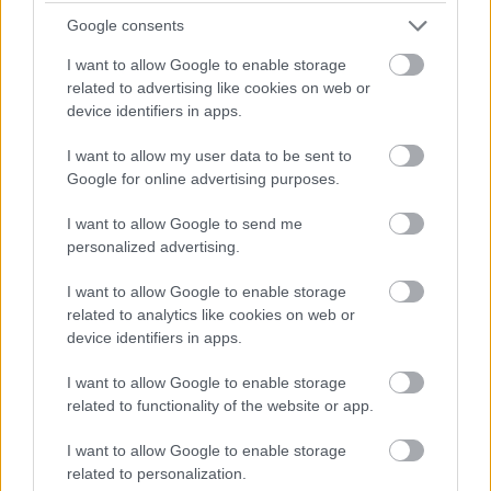
energetikai bizottságának elnöke
Google consents
lett Csőszi Attila
I want to allow Google to enable storage
related to advertising like cookies on web or
A korábbi javaslatot némileg módosítva, összesen
device identifiers in apps.
huszonegy parlamenti bizottság kezdheti meg a munkáját
az Országgyűlés szombati alakuló ülése után - írta
I want to allow my user data to be sent to
Google for online advertising purposes.
Lapszemle
2026. 05. 04.
L
I want to allow Google to send me
personalized advertising.
I want to allow Google to enable storage
related to analytics like cookies on web or
device identifiers in apps.
I want to allow Google to enable storage
related to functionality of the website or app.
I want to allow Google to enable storage
related to personalization.