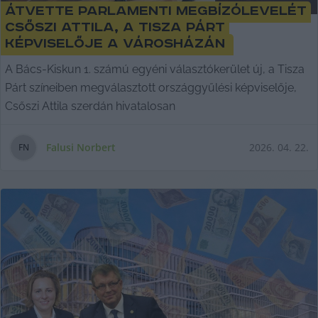
Átvette parlamenti megbízólevelét
Csőszi Attila, a Tisza Párt
képviselője a Városházán
A Bács-Kiskun 1. számú egyéni választókerület új, a Tisza
Párt színeiben megválasztott országgyűlési képviselője,
Csőszi Attila szerdán hivatalosan
Falusi Norbert
2026. 04. 22.
F
N