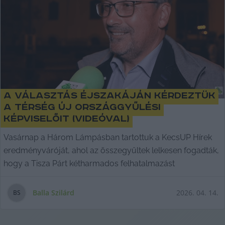
A választás éjszakáján kérdeztük
a térség új országgyűlési
képviselőit (videóval)
Vasárnap a Három Lámpásban tartottuk a KecsUP Hírek
eredményváróját, ahol az összegyűltek lelkesen fogadták,
hogy a Tisza Párt kétharmados felhatalmazást
Balla Szilárd
2026. 04. 14.
B
S