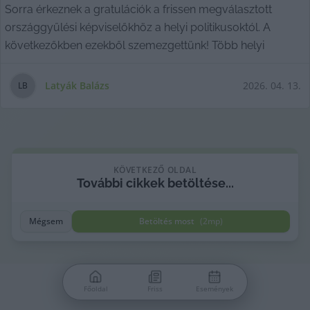
Sorra érkeznek a gratulációk a frissen megválasztott
országgyűlési képviselőkhöz a helyi politikusoktól. A
következőkben ezekből szemezgettünk! Több helyi
Latyák Balázs
2026. 04. 13.
L
B
KÖVETKEZŐ OLDAL
További
cikkek
betöltése...
Mégsem
Betöltés most
(
2
mp)
Főoldal
Friss
Események