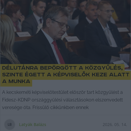
Délutánra bepörgött a közgyűlés,
szinte égett a képviselők keze alatt
a munka
A kecskeméti képviselőtestület először tart közgyűlést a
Fidesz-KDNP országgyűlési választásokon elszenvedett
veresége óta. Frissülő cikkünkben ennek
Latyák Balázs
2026. 05. 14.
L
B