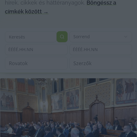
hírek, cikkek és háttéranyagok.
Böngéssz a
címkék között
→
Sorrend
ÉÉÉÉ.HH.NN
ÉÉÉÉ.HH.NN