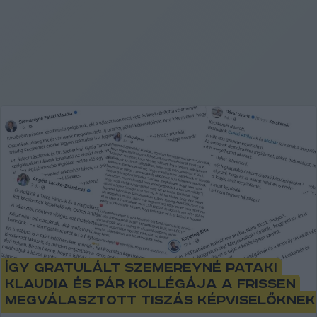
Így gratulált Szemereyné Pataki
Klaudia és pár kollégája a frissen
megválasztott tiszás képviselőknek