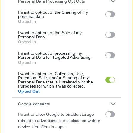
Personal Data Processing Opt Outs
services and may gather and store information including but
not limited to your visit or usage behaviour. You may click to
I want to opt-out of the Sharing of my
personal data.
grant or deny consent to Google and its third-party tags to
Opted In
use your data for below specified purposes in below Google
consent section.
I want to opt-out of the Sale of my
Personal Data.
Opted In
I want to opt-out of processing my
Idén is volt tétje és értelme vidéki
Personal Data for Targeted Advertising.
független újságírónak lenni – 2025
Opted In
legjobb cikkei Hraskó István szerint
I want to opt-out of Collection, Use,
Retention, Sale, and/or Sharing of my
2025-ben sem volt egyszerű dolga a kis független vidéki
Personal Data that Is Unrelated with the
Purposes for which it was collected.
szerkesztőségek munkatársainak, de minden nehézség,
Opted Out
támadás és akadályozás, gáncsolás ellenére is
Google consents
Hraskó István
2025. 12. 26.
H
I
I want to allow Google to enable storage
related to advertising like cookies on web or
device identifiers in apps.