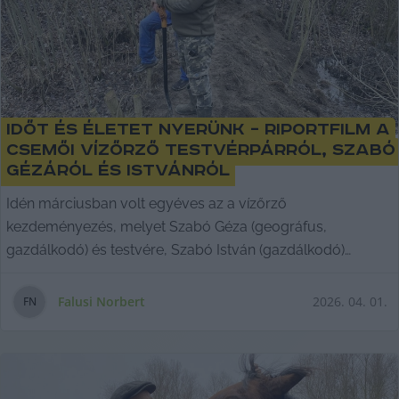
Időt és életet nyerünk – riportfilm a
csemői vízőrző testvérpárról, Szabó
Gézáról és Istvánról
Idén márciusban volt egyéves az a vízőrző
kezdeményezés, melyet Szabó Géza (geográfus,
gazdálkodó) és testvére, Szabó István (gazdálkodó)
indították el
Falusi Norbert
2026. 04. 01.
F
N