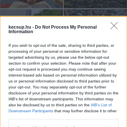
kecsup.hu -
Do Not Process My Personal
Information
2025 egy csokorban – Falusi Norbert
If you wish to opt-out of the sale, sharing to third parties, or
szerint ezek voltak az év
processing of your personal or sensitive information for
legfontosabb cikkei
targeted advertising by us, please use the below opt-out
section to confirm your selection. Please note that after your
Egyelőre lekerült a napirendről az a törvénytervezet,
opt-out request is processed you may continue seeing
amely – ha ebben a formában élesítik – alkalmas a
interest-based ads based on personal information utilized by
sajtócenzúrára és a civil szervezetek
us or personal information disclosed to third parties prior to
your opt-out. You may separately opt-out of the further
disclosure of your personal information by third parties on the
Falusi Norbert
2025. 12. 31.
F
N
IAB’s list of downstream participants. This information may
also be disclosed by us to third parties on the
IAB’s List of
Downstream Participants
that may further disclose it to other
third parties.
Please note that this website/app uses one or more Google