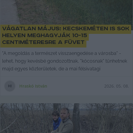
Vágatlan május: Kecskeméten is sok
helyen meghagyják 10-15
centiméteresre a füvet
"A megoldás a természet visszaengedése a városba" -
lehet, hogy kevésbé gondozottnak, "kócosnak" tűnhetnek
majd egyes közterületek, de a mai félsivatagi
Hraskó István
2026. 05. 08.
H
I