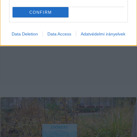
Falusi Norbert
2025. 12. 20.
F
N
CONFIRM
HIRDETÉS
Data Deletion
Data Access
Adatvédelmi irányelvek