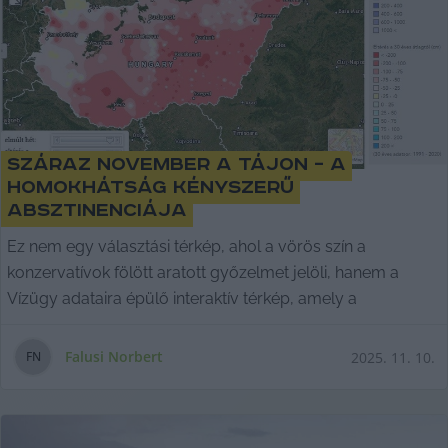
Száraz november a tájon – a
Homokhátság kényszerű
absztinenciája
Ez nem egy választási térkép, ahol a vörös szín a
konzervatívok fölött aratott győzelmet jelöli, hanem a
Vízügy adataira épülő interaktív térkép, amely a
Falusi Norbert
2025. 11. 10.
F
N