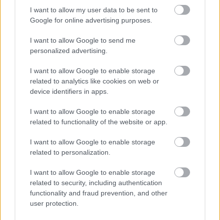
I want to allow my user data to be sent to
Google for online advertising purposes.
I want to allow Google to send me
personalized advertising.
I want to allow Google to enable storage
related to analytics like cookies on web or
device identifiers in apps.
I want to allow Google to enable storage
Kiszáradtak a lakiteleki
related to functionality of the website or app.
tőzegbánya-tavak – fenyegető
vízválság a Homokhátságon
I want to allow Google to enable storage
(videóval)
related to personalization.
Kettészakadt az ország 2024 augusztusában a lehullott
I want to allow Google to enable storage
hatalmas csapadékmennyiség következtében: a Dunán
related to security, including authentication
jelentős árhullám vonult le, a Tisza pedig olyan
functionality and fraud prevention, and other
user protection.