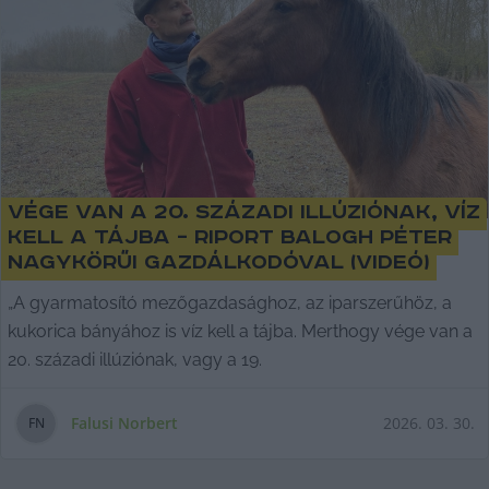
Vége van a 20. századi illúziónak, víz
kell a tájba – riport Balogh Péter
nagykörűi gazdálkodóval (videó)
„A gyarmatosító mezőgazdasághoz, az iparszerűhöz, a
kukorica bányához is víz kell a tájba. Merthogy vége van a
20. századi illúziónak, vagy a 19.
Falusi Norbert
2026. 03. 30.
F
N