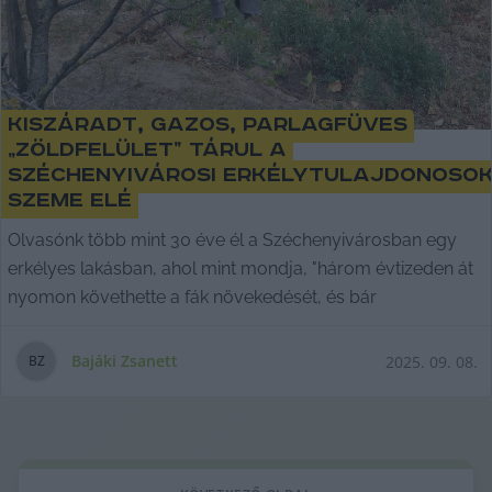
Kiszáradt, gazos, parlagfüves
„zöldfelület” tárul a
széchenyivárosi erkélytulajdonoso
szeme elé
Olvasónk több mint 30 éve él a Széchenyivárosban egy
erkélyes lakásban, ahol mint mondja, "három évtizeden át
nyomon követhette a fák növekedését, és bár
Bajáki Zsanett
2025. 09. 08.
B
Z