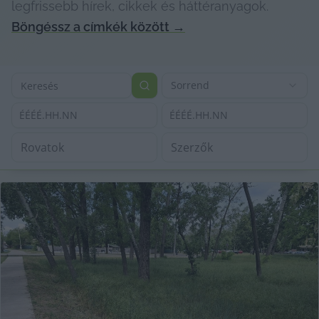
legfrissebb hírek, cikkek és háttéranyagok.
Böngéssz a címkék között
→
Sorrend
ÉÉÉÉ.HH.NN
ÉÉÉÉ.HH.NN