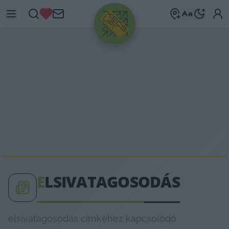
HIRDETÉS
E
LSIVATAGOSODÁS
elsivatagosodás címkéhez kapcsolódó