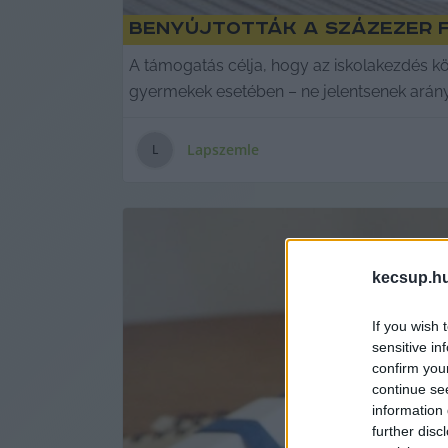
Benyújtották a százezer 
A támogatás célja, hogy az iskolakezdés k
gyermekek esetében – ne jelentsenek arányt
Lapszemle
L
kecsup.h
If you wish 
sensitive in
confirm you
continue se
information 
further disc