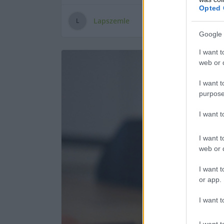
Opted 
Lapszemle
L
Google 
I want t
web or d
I want t
purpose
I want 
I want t
web or d
I want t
or app.
I want t
I want t