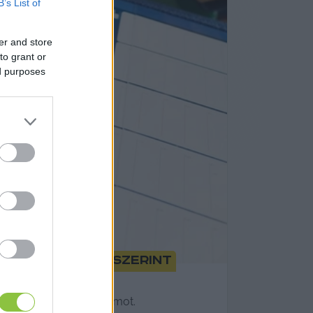
B’s List of
er and store
to grant or
ed purposes
ban, a Fidesz szerint
kciója bírálta a programot.