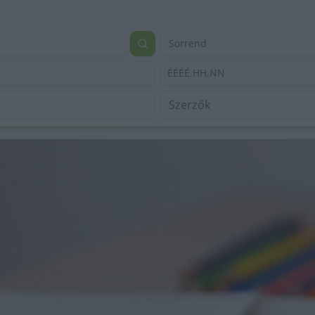
Sorrend
ÉÉÉÉ.HH.NN