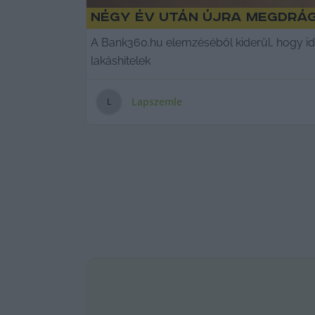
Négy év után újra megdrá
A Bank360.hu elemzéséből kiderül, hogy id
lakáshitelek
Lapszemle
L