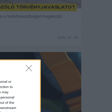
 szóló törvényjavaslatot
 és a tankötelezettséget megkezdő
2026. 07. 18.
sonal or
ection to
ou may
 personal
out of the
 downstream