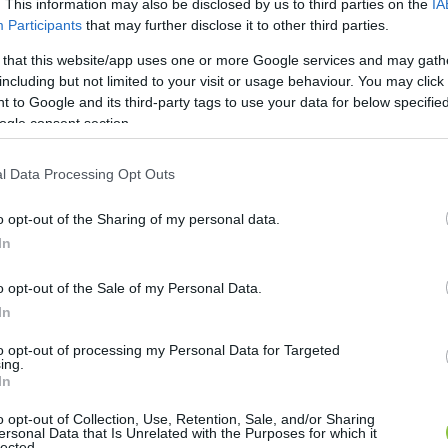
. This information may also be disclosed by us to third parties on the
IA
Participants
that may further disclose it to other third parties.
 that this website/app uses one or more Google services and may gath
including but not limited to your visit or usage behaviour. You may click 
 to Google and its third-party tags to use your data for below specifi
ogle consent section.
l Data Processing Opt Outs
o opt-out of the Sharing of my personal data.
In
o opt-out of the Sale of my Personal Data.
In
to opt-out of processing my Personal Data for Targeted
ing.
szesülhet az iskolakezdési támogatás
In
o opt-out of Collection, Use, Retention, Sale, and/or Sharing
ezer forintos iskolakezdési támogatás, a Fidesz parlamenti fra
ersonal Data that Is Unrelated with the Purposes for which it
lected.