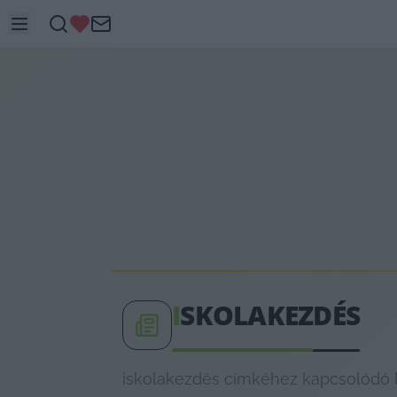
I
SKOLAKEZDÉS
iskolakezdés címkéhez kapcsolódó le