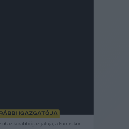
orábbi igazgatója
ínház korábbi igazgatója, a Forrás kör