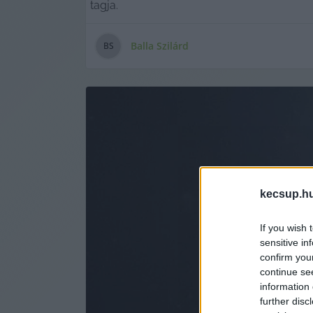
tagja.
Balla Szilárd
B
S
kecsup.h
If you wish 
sensitive in
confirm you
continue se
information 
further disc