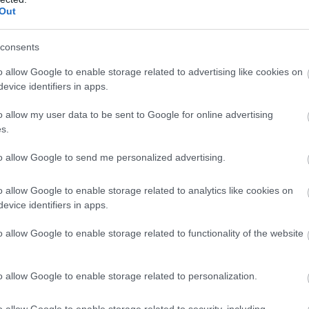
Out
ragyog igazán A kis herceg
consents
t történetét mutatja be a Kecskeméti Katona József Nemzeti
o allow Google to enable storage related to advertising like cookies on
evice identifiers in apps.
o allow my user data to be sent to Google for online advertising
s.
to allow Google to send me personalized advertising.
o allow Google to enable storage related to analytics like cookies on
evice identifiers in apps.
o allow Google to enable storage related to functionality of the website
o allow Google to enable storage related to personalization.
o allow Google to enable storage related to security, including