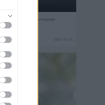
 Színház október 4-én, amelynek
2023. 10. 02.