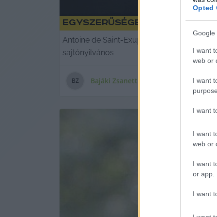
Opted 
Egyszerűsége pompájában 
Google 
Antoine de Saint-Exupéry 120 éve megjelen
I want t
sajtónyilvános
web or d
Bajáki Zsanett
I want t
B
Z
purpose
I want 
I want t
web or d
I want t
or app.
I want t
I want t