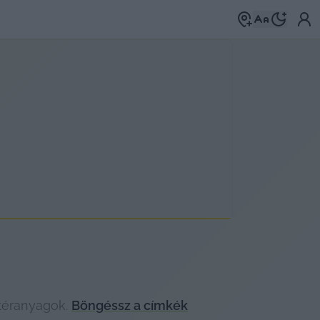
téranyagok.
Böngéssz a címkék