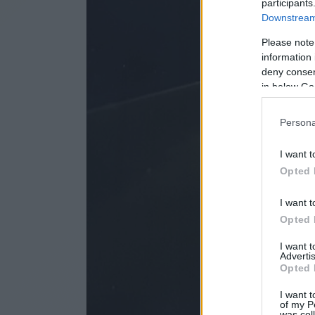
participants
Downstream 
Please note
information 
deny consent
in below Go
Persona
I want t
Opted 
I want t
Opted 
I want 
Advertis
Opted 
I want t
of my P
was col