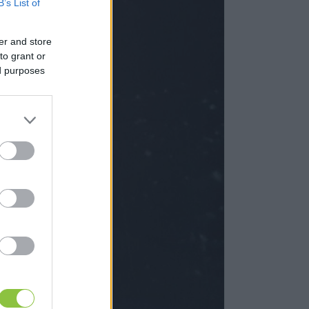
B’s List of
er and store
to grant or
ed purposes