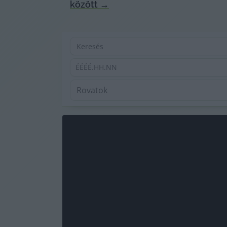
között
→
ÉÉÉÉ.HH.NN