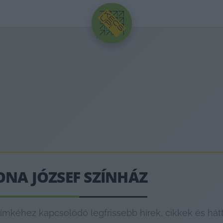
HIRDETÉS
ONA JÓZSEF SZÍNHÁZ
ímkéhez kapcsolódó legfrissebb hírek, cikkek és hát