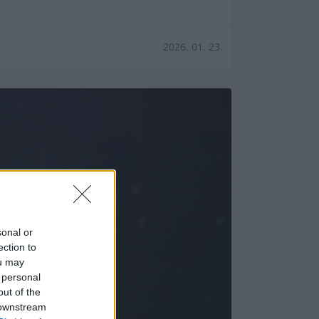
2026. 01. 23.
sonal or
ection to
ou may
 personal
out of the
 downstream