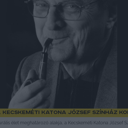
a Kecskeméti Katona József Színház k
urális élet meghatározó alakja, a Kecskeméti Katona József Sz