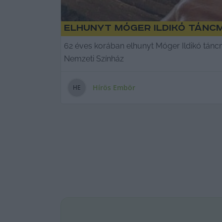
Elhunyt Móger Ildikó tánc
62 éves korában elhunyt Móger Ildikó táncm
Nemzeti Színház
Hírös Embör
H
E