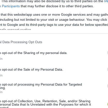
. This information may also be disclosed by us to third parties on the
IA
Participants
that may further disclose it to other third parties.
 that this website/app uses one or more Google services and may gath
including but not limited to your visit or usage behaviour. You may click 
 to Google and its third-party tags to use your data for below specifi
ogle consent section.
l Data Processing Opt Outs
o opt-out of the Sharing of my personal data.
In
o opt-out of the Sale of my Personal Data.
In
to opt-out of processing my Personal Data for Targeted
ing.
In
o opt-out of Collection, Use, Retention, Sale, and/or Sharing
ersonal Data that Is Unrelated with the Purposes for which it
lected.