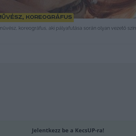
művész, koreográfus
űvész, koreográfus, aki pályafutása során olyan vezető szín
Jelentkezz be a KecsUP-ra!