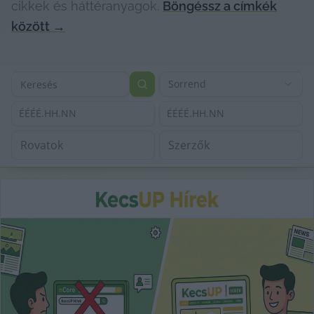
cikkek és háttéranyagok.
Böngéssz a címkék
között
→
Sorrend
ÉÉÉÉ.HH.NN
ÉÉÉÉ.HH.NN