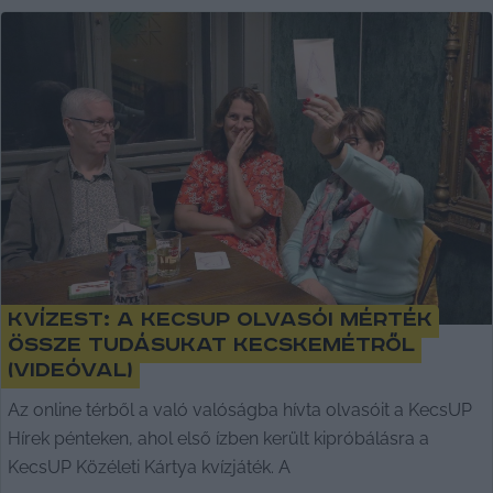
Kvízest: a KecsUP olvasói mérték
össze tudásukat Kecskemétről
(videóval)
Az online térből a való valóságba hívta olvasóit a KecsUP
Hírek pénteken, ahol első ízben került kipróbálásra a
KecsUP Közéleti Kártya kvízjáték. A