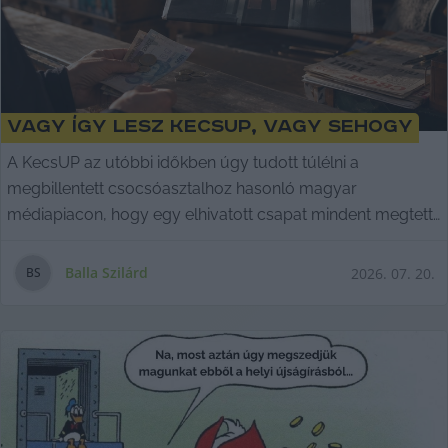
Vagy így lesz KecsUP, vagy sehogy
A KecsUP az utóbbi időkben úgy tudott túlélni a
megbillentett csocsóasztalhoz hasonló magyar
médiapiacon, hogy egy elhivatott csapat mindent megtett
azért, hogy ne lehessen elhallgattatni egy újságot.
Balla Szilárd
2026. 07. 20.
B
S