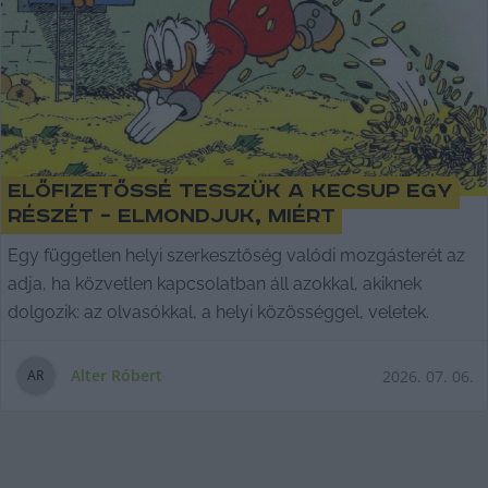
Előfizetőssé tesszük a KecsUP egy
részét – elmondjuk, miért
Egy független helyi szerkesztőség valódi mozgásterét az
adja, ha közvetlen kapcsolatban áll azokkal, akiknek
dolgozik: az olvasókkal, a helyi közösséggel, veletek.
Alter Róbert
2026. 07. 06.
A
R