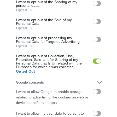
not limited to your visit or usage behaviour. You may click to
I want to opt-out of the Sharing of my
personal data.
grant or deny consent to Google and its third-party tags to
Opted In
use your data for below specified purposes in below Google
consent section.
I want to opt-out of the Sale of my
Personal Data.
Opted In
I want to opt-out of processing my
Personal Data for Targeted Advertising.
Opted In
Közös eredményvárót tart a KecsUP
I want to opt-out of Collection, Use,
a Három Lámpásban
Retention, Sale, and/or Sharing of my
Personal Data that Is Unrelated with the
Purposes for which it was collected.
Április 12-én nem csak a választási számok jönnek ki, az is
Opted Out
felszínre kerül, hogy ki hogyan élte meg az elmúlt éveket.
Mi ezt nem egyedül szeretnénk nézni
Google consents
I want to allow Google to enable storage
Balla Szilárd
2026. 04. 08.
B
S
related to advertising like cookies on web or
device identifiers in apps.
I want to allow my user data to be sent to