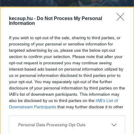
kecsup.hu -
Do Not Process My Personal
Information
If you wish to opt-out of the sale, sharing to third parties, or
processing of your personal or sensitive information for
A KecsUP Hírek rendszerváltása – itt
targeted advertising by us, please use the below opt-out
az olvasókkal közösen megalkotott
section to confirm your selection. Please note that after your
előfizetői rendszer
opt-out request is processed you may continue seeing
interest-based ads based on personal information utilized by
Az évek során egyre inkább bizonyosságot nyert, hogy
us or personal information disclosed to third parties prior to
valóban van igény a Kecskemét és környékén az életünkre
your opt-out. You may separately opt-out of the further
befolyással lévő ügyek objektív és alapos bemutatására.
disclosure of your personal information by third parties on the
IAB’s list of downstream participants. This information may
also be disclosed by us to third parties on the
IAB’s List of
KecsUP Hírek
,
Alter Olga
2026. 06. 17.
K
H
A
O
Downstream Participants
that may further disclose it to other
third parties.
Please note that this website/app uses one or more Google
Personal Data Processing Opt Outs
services and may gather and store information including but