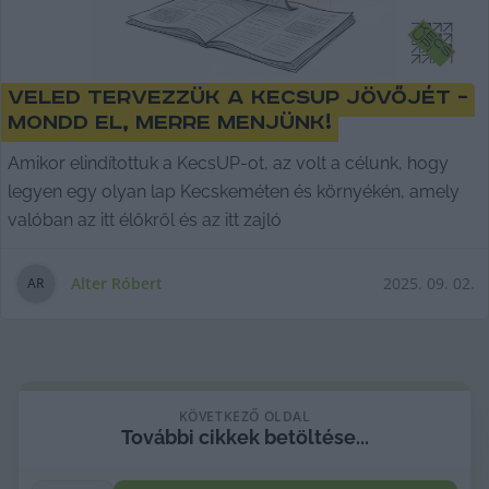
Veled tervezzük a KecsUP jövőjét –
mondd el, merre menjünk!
Amikor elindítottuk a KecsUP-ot, az volt a célunk, hogy
legyen egy olyan lap Kecskeméten és környékén, amely
valóban az itt élőkről és az itt zajló
Alter Róbert
2025. 09. 02.
A
R
KÖVETKEZŐ OLDAL
További
cikkek
betöltése...