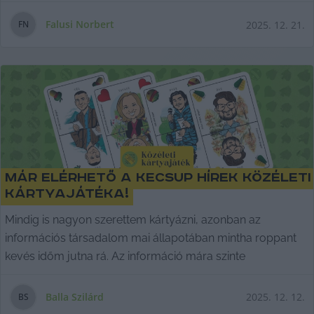
Falusi Norbert
2025. 12. 21.
F
N
Már elérhető a KecsUP Hírek közéleti
kártyajátéka!
Mindig is nagyon szerettem kártyázni, azonban az
információs társadalom mai állapotában mintha roppant
kevés időm jutna rá. Az információ mára szinte
Balla Szilárd
2025. 12. 12.
B
S