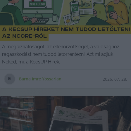
A KecsUP Híreket nem tudod letölteni
az nCore-ról
A megbízhatóságot, az ellenőrzöttséget, a valósághoz
ragaszkodást nem tudod letorrentezni. Azt mi adjuk
Neked, mi, a KecsUP Hírek.
Barna Imre Yossarian
2026. 07. 28.
B
I