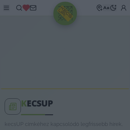
HIRDETÉS
K
ECSUP
kecsUP címkéhez kapcsolódó legfrissebb hírek,