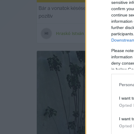
sensitive in
Bár a vonatok késései miatt továbbra is na
confirm you
continue se
pozitív
information 
further disc
Hraskó István
H
I
participants
Downstream 
Please note
information 
deny consent
in below Go
Persona
I want t
Opted 
I want t
Opted 