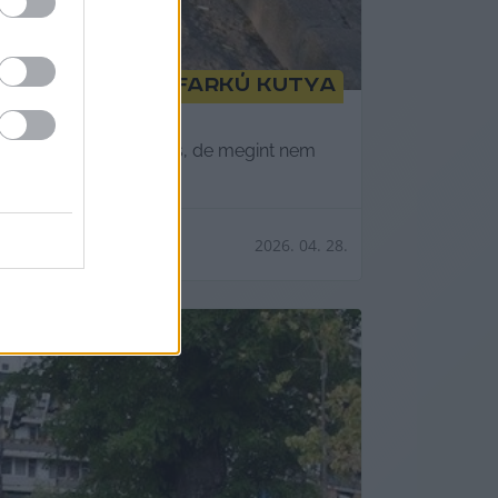
 mellett a Kétfarkú Kutya
, autós szempontból okés, de megint nem
2026. 04. 28.