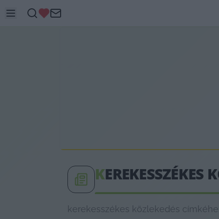
K
EREKESSZÉKES 
kerekesszékes közlekedés címkéhez 