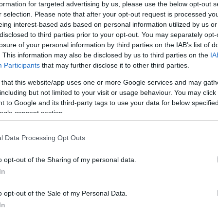
formation for targeted advertising by us, please use the below opt-out s
gy a veszély, hogy lemarad a csatlakozásokról, azonban a fe
r selection. Please note that after your opt-out request is processed y
eing interest-based ads based on personal information utilized by us or
disclosed to third parties prior to your opt-out. You may separately opt-
losure of your personal information by third parties on the IAB’s list of
. This information may also be disclosed by us to third parties on the
IA
Participants
that may further disclose it to other third parties.
 that this website/app uses one or more Google services and may gath
including but not limited to your visit or usage behaviour. You may click 
 to Google and its third-party tags to use your data for below specifi
ogle consent section.
l Data Processing Opt Outs
o opt-out of the Sharing of my personal data.
In
o opt-out of the Sale of my Personal Data.
In