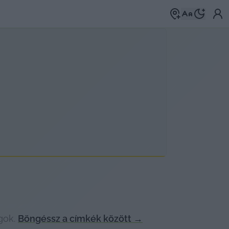
gok.
Böngéssz a címkék között
→