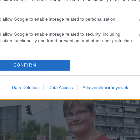
o allow Google to enable storage related to personalization.
kozást sürget a Halasi úti felüljáró
o allow Google to enable storage related to security, including
cation functionality and fraud prevention, and other user protection.
 úti felüljáró "nehéz szülés volt, nagyon hosszú vajúdás után
CONFIRM
Data Deletion
Data Access
Adatvédelmi irányelvek