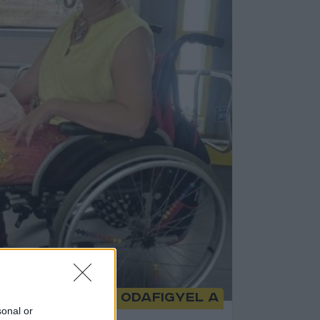
r kicsit jobban odafigyel a
sonal or