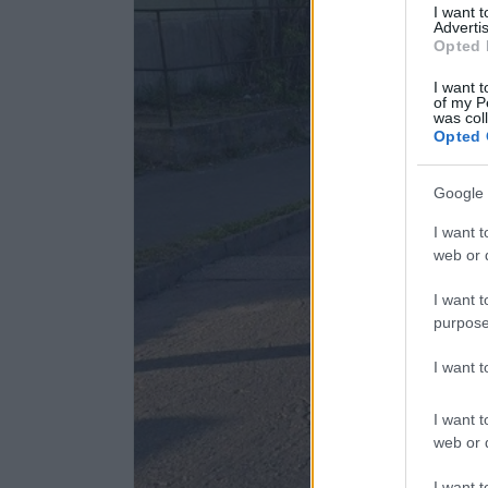
I want 
Advertis
Opted 
I want t
of my P
was col
Opted 
Google 
I want t
web or d
I want t
purpose
I want 
I want t
web or d
I want t