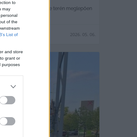
ection to
l-és leszállások segítése terén meglepően
ou may
 personal
out of the
 downstream
2026. 05. 06.
B’s List of
er and store
to grant or
ed purposes