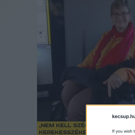
kecsup.h
„Nem kell szégyellni segíts
If you wish 
kerekesszékesekre