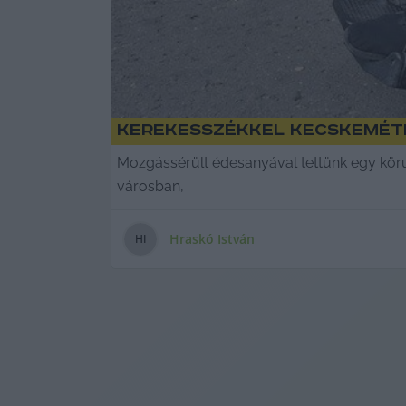
Kerekesszékkel Kecskemét
Mozgássérült édesanyával tettünk egy körut
városban,
Hraskó István
H
I