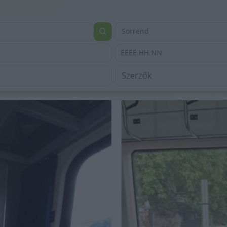
Sorrend
ÉÉÉÉ.HH.NN