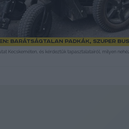
en: barátságtalan padkák, szuper bu
at Kecskeméten, és kérdeztük tapasztalatairól, milyen nehéz