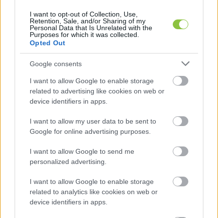
Lapszemle
2026. 01. 14.
L
I want to opt-out of Collection, Use,
Retention, Sale, and/or Sharing of my
Personal Data that Is Unrelated with the
Purposes for which it was collected.
Opted Out
Google consents
I want to allow Google to enable storage
related to advertising like cookies on web or
device identifiers in apps.
I want to allow my user data to be sent to
Google for online advertising purposes.
I want to allow Google to send me
personalized advertising.
Messze Magyarországon nőttek
I want to allow Google to enable storage
leginkább a lakásárak az Európai
related to analytics like cookies on web or
Unióban
device identifiers in apps.
2010 és 2024 között 53 százalékos volt az ingatlanok