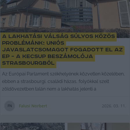
A lakhatási válság súlyos közös
problémánk: uniós
javaslatcsomagot fogadott el az
EP – a KecsUP beszámolója
Strasbourgból
Az Európai Parlament székhelyének közvetlen közelében,
ebben a strasbourgi, családi házas, folyókkal szelt
zöldövezetben talán nem a lakhatás jelenti a
Falusi Norbert
2026. 03. 11.
F
N