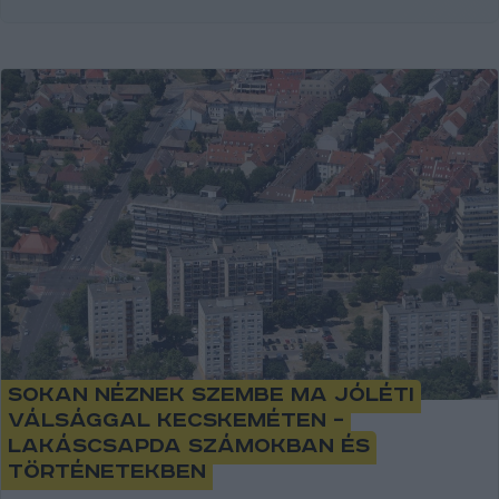
Sokan néznek szembe ma jóléti
válsággal Kecskeméten –
lakáscsapda számokban és
történetekben