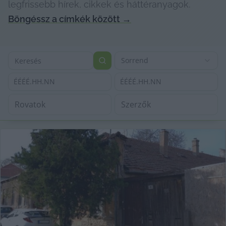
legfrissebb hírek, cikkek és háttéranyagok.
Böngéssz a címkék között
→
Sorrend
ÉÉÉÉ.HH.NN
ÉÉÉÉ.HH.NN