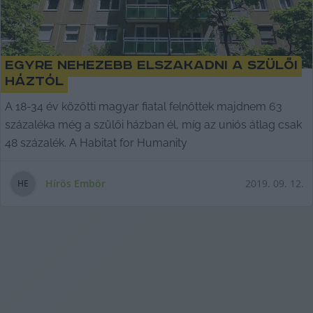
Egyre nehezebb elszakadni a szülői
háztól
A 18-34 év közötti magyar fiatal felnőttek majdnem 63
százaléka még a szülői házban él, míg az uniós átlag csak
48 százalék. A Habitat for Humanity
Hírös Embör
2019. 09. 12.
H
E