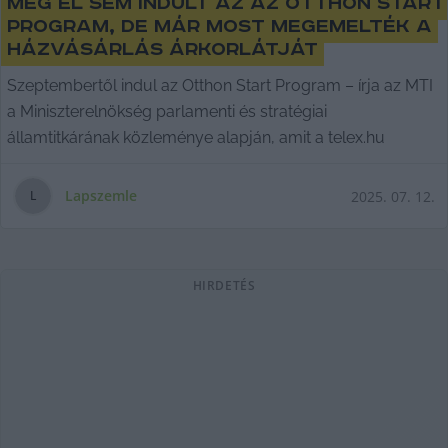
Még el sem indult az az Otthon Start
Program, de már most megemelték a
házvásárlás árkorlátját
Szeptembertől indul az Otthon Start Program – írja az MTI
a Miniszterelnökség parlamenti és stratégiai
államtitkárának közleménye alapján, amit a telex.hu
Lapszemle
2025. 07. 12.
L
HIRDETÉS