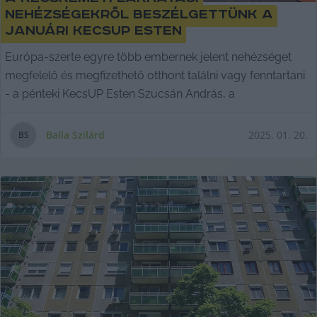
nehézségekről beszélgettünk a
januári KecsUP Esten
Európa-szerte egyre több embernek jelent nehézséget
megfelelő és megfizethető otthont találni vagy fenntartani
- a pénteki KecsUP Esten Szucsán András, a
Balla Szilárd
2025. 01. 20.
B
S