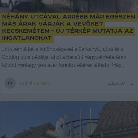
Néhány utcával arrébb már egészen
más árak várják a vevőket
Kecskeméten – új térkép mutatja az
ingatlanokat
Jól szemlélteti a különbségeket a Sarkanytú utca és a
Boldog utca példája, ahol a becsült négyzetméterárak
között mintegy 300 ezer forintos eltérés látható. Még
látványosabb a kontraszt a Vacsiközben fekvő, egymással
szomszédos Hegy utca és Kékfestő utca esetében:
Falusi Norbert
2026. 07. 12.
F
N
előbbiben átlagosan 1,1 millió forintot kérnek egy
négyzetméterért, míg utóbbiban ugyanez az érték
mindössze 416 ezer forint. Falusi Norbert írása.