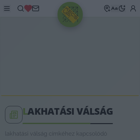
HIRDETÉS
L
AKHATÁSI VÁLSÁG
lakhatási válság címkéhez kapcsolódó