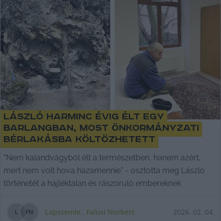
László harminc évig élt egy
barlangban, most önkormányzati
bérlakásba költözhetett
"Nem kalandvágyból élt a természetben, hanem azért,
mert nem volt hova hazamennie" - osztotta meg László
történetét a hajléktalan és rászoruló embereknek
Lapszemle
,
Falusi Norbert
2026. 02. 04.
L
F
N