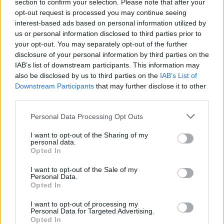
section to confirm your selection. Please note that after your
opt-out request is processed you may continue seeing
interest-based ads based on personal information utilized by
us or personal information disclosed to third parties prior to
your opt-out. You may separately opt-out of the further
disclosure of your personal information by third parties on the
IAB’s list of downstream participants. This information may
also be disclosed by us to third parties on the
IAB’s List of
Downstream Participants
that may further disclose it to other
third parties.
Please note that this website/app uses one or more Google
Personal Data Processing Opt Outs
A magyar lakások drágultak a
services and may gather and store information including but
legnagyobbot az EU-ban,
not limited to your visit or usage behaviour. You may click to
I want to opt-out of the Sharing of my
Kecskeméten is nagyot emelkedtek a
personal data.
grant or deny consent to Google and its third-party tags to
Opted In
lakásárak
use your data for below specified purposes in below Google
consent section.
I want to opt-out of the Sale of my
Az Eurostat friss adatai szerint Magyarországon
Personal Data.
emelkedtek a legnagyobb mértékben a lakásárak az
Opted In
Európai Unióban: 2025 harmadik negyedévére egy év alatt
I want to opt-out of processing my
Personal Data for Targeted Advertising.
Opted In