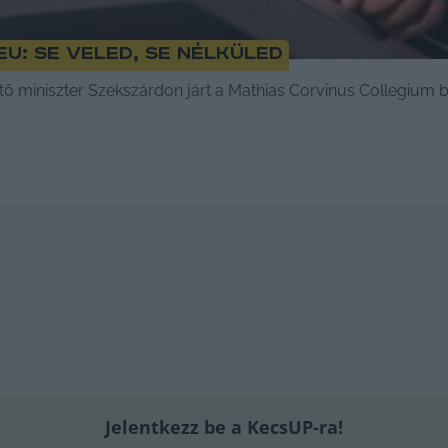
U: se veled, se nélküled
ető miniszter Szekszárdon járt a Mathias Corvinus Collegium
Jelentkezz be a KecsUP-ra!