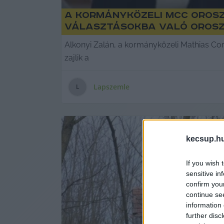
A kormányközeli MCC Oros
választásokba való oros
Alkonyi Zalán, a kormányközeli Mathias Cor
zajlik a
Lapszemle
L
kecsup.h
If you wish 
sensitive in
confirm you
continue se
information 
further disc