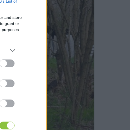
B’s List of
er and store
to grant or
ed purposes