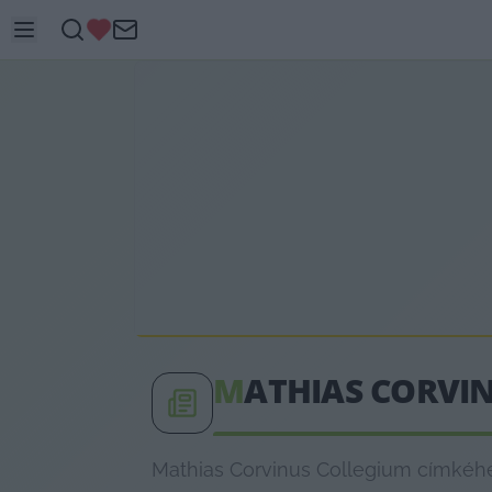
M
ATHIAS CORVI
Mathias Corvinus Collegium címkéhez