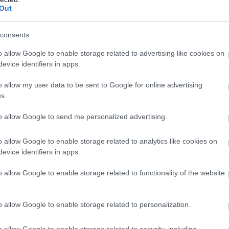
Out
ek, mint 2010-ben a gazdagok – legalá
consents
em a középosztály tűnt el Magyarországon, hanem a szegénys
o allow Google to enable storage related to advertising like cookies on
evice identifiers in apps.
o allow my user data to be sent to Google for online advertising
s.
to allow Google to send me personalized advertising.
o allow Google to enable storage related to analytics like cookies on
evice identifiers in apps.
o allow Google to enable storage related to functionality of the website
o allow Google to enable storage related to personalization.
o allow Google to enable storage related to security, including