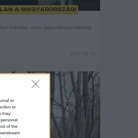
tlan a magyarországi
lan mértékű orosz beavatkozási kísérlet
2026. 03. 14.
sonal or
ection to
ou may
 personal
out of the
 downstream