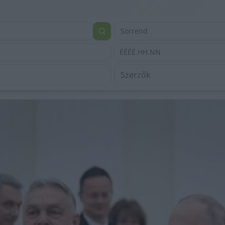
Sorrend
ÉÉÉÉ.HH.NN