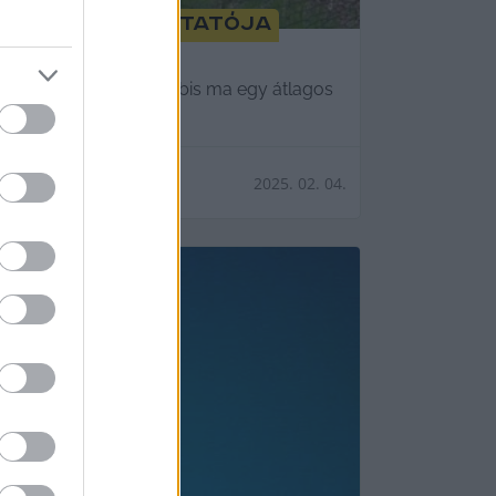
bbis az MCC oktatója
ég szűnt meg, legalábbis ma egy átlagos
2025. 02. 04.