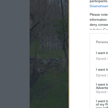
participants
Downstream 
Please note
information 
deny consent
in below Go
Persona
I want t
Opted 
I want t
Opted 
I want 
Advertis
Opted 
I want t
of my P
was col