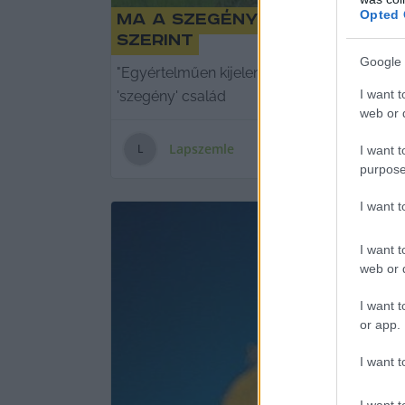
Opted 
Ma a szegények jobban éln
szerint
Google 
"Egyértelműen kijelenthető tehát, hogy n
I want t
'szegény' család
web or d
Lapszemle
L
I want t
purpose
I want 
I want t
web or d
I want t
or app.
I want t
I want t