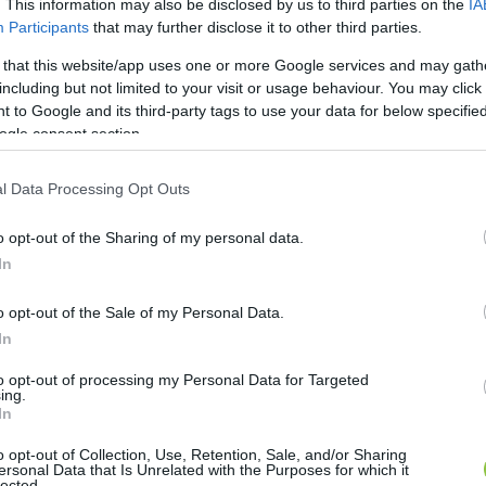
. This information may also be disclosed by us to third parties on the
IA
Participants
that may further disclose it to other third parties.
 that this website/app uses one or more Google services and may gath
including but not limited to your visit or usage behaviour. You may click 
 to Google and its third-party tags to use your data for below specifi
ogle consent section.
l Data Processing Opt Outs
o opt-out of the Sharing of my personal data.
In
o opt-out of the Sale of my Personal Data.
In
to opt-out of processing my Personal Data for Targeted
ing.
In
o opt-out of Collection, Use, Retention, Sale, and/or Sharing
ersonal Data that Is Unrelated with the Purposes for which it
lected.