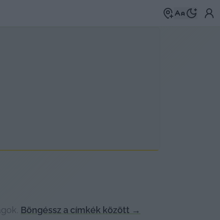
agok.
Böngéssz a címkék között
→