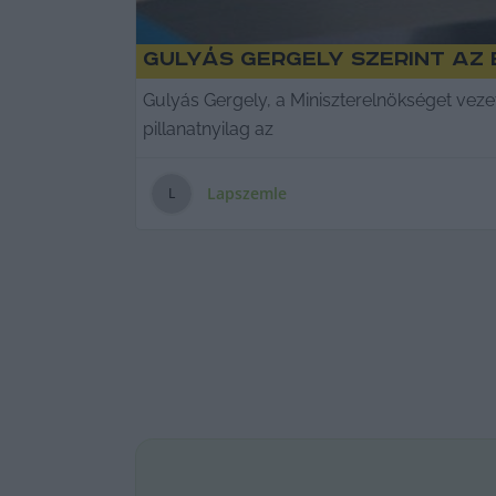
Gulyás Gergely szerint az E
Gulyás Gergely, a Miniszterelnökséget vez
pillanatnyilag az
Lapszemle
L