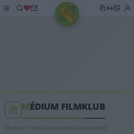
HIRDETÉS
M
ÉDIUM FILMKLUB
Médium Filmklub címkéhez kapcsolódó