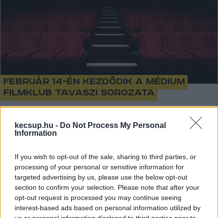
Február 14-én kezdődik a Médium
Filmklub tavaszi sorozata
Már kaphatóak a bérletek a kecskeméti Médium Filmklub
tavaszi évadára. A sorozat a Tavaszi Filmnap nyitott
kecsup.hu -
Do Not Process My Personal
Information
vetítésével veszi kezdetét február 14-én,
If you wish to opt-out of the sale, sharing to third parties, or
Radics Jakab
2024. 02. 11.
R
J
processing of your personal or sensitive information for
targeted advertising by us, please use the below opt-out
section to confirm your selection. Please note that after your
opt-out request is processed you may continue seeing
interest-based ads based on personal information utilized by