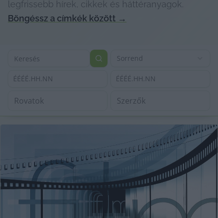
legfrissebb hírek, cikkek és háttéranyagok.
Böngéssz a címkék között
→
Sorrend
ÉÉÉÉ.HH.NN
ÉÉÉÉ.HH.NN