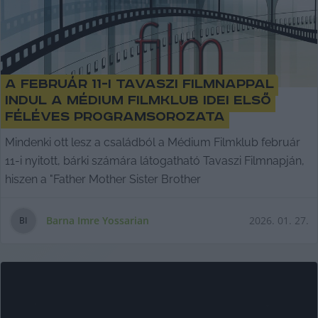
A február 11-i Tavaszi Filmnappal
indul a Médium Filmklub idei első
féléves programsorozata
Mindenki ott lesz a családból a Médium Filmklub február
11-i nyitott, bárki számára látogatható Tavaszi Filmnapján,
hiszen a "Father Mother Sister Brother
Barna Imre Yossarian
2026. 01. 27.
B
I