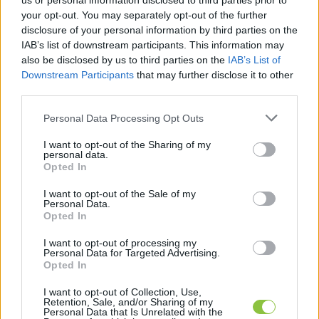
us or personal information disclosed to third parties prior to
your opt-out. You may separately opt-out of the further
disclosure of your personal information by third parties on the
IAB’s list of downstream participants. This information may
also be disclosed by us to third parties on the
IAB’s List of
Downstream Participants
that may further disclose it to other
third parties.
Please note that this website/app uses one or more Google
Personal Data Processing Opt Outs
services and may gather and store information including but
not limited to your visit or usage behaviour. You may click to
I want to opt-out of the Sharing of my
personal data.
grant or deny consent to Google and its third-party tags to
Opted In
4 klasszikussal ünnepel a 40 éves
use your data for below specified purposes in below Google
Médium Filmklub – A bérletek már
consent section.
I want to opt-out of the Sale of my
kaphatóak
Personal Data.
Opted In
Már kaphatóak a bérletek a kecskeméti Médium Filmklub
I want to opt-out of processing my
40. jubileumi évadára, ami szeptember végén kezdődik. Az
Personal Data for Targeted Advertising.
őszi évad nem csak meghatározó
Opted In
I want to opt-out of Collection, Use,
Retention, Sale, and/or Sharing of my
Radics Jakab
2023. 09. 21.
R
J
Personal Data that Is Unrelated with the