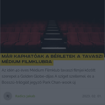
Már kaphatóak a bérletek a tavaszi
Médium Filmklubra
Az idén 40 éves Médium Filmklub tavaszi filmjei között
szerepel a Golden Globe-díjas A sziget szellemei, és a
Bosszú-trilógiát jegyző Park Chan-wook új
Radics Jakab
2023. 02. 01.
R
J