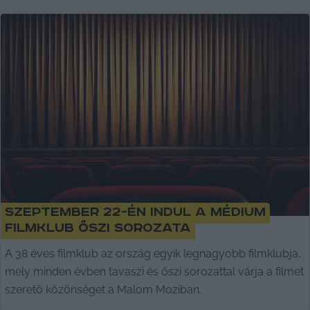
Szeptember 22-én indul a Médium
Filmklub őszi sorozata
A 38 éves filmklub az ország egyik legnagyobb filmklubja,
mely minden évben tavaszi és őszi sorozattal várja a filmet
szerető közönséget a Malom Moziban.