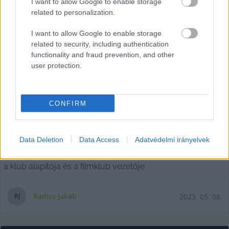
I want to allow Google to enable storage
related to personalization.
I want to allow Google to enable storage
related to security, including authentication
functionality and fraud prevention, and other
user protection.
Hurka és ünnepély – Beszélgetés
CONFIRM
Bárdos Ferenccel a 40 éves a Médium
Filmklubról
A Médium Filmklub idén 40 éves. Az ország legnagyobb
Data Deletion
Data Access
Adatvédelmi irányelvek
filmklubja 1983 óta működik Kecskeméten. Bárdos Ferenc,
a klub alapítója és a filmklub vezetője
Radics Jakab
2023. 05. 08.
R
J