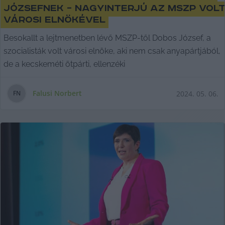
Józsefnek – nagyinterjú az MSZP vol
városi elnökével
Besokallt a lejtmenetben lévő MSZP-től Dobos József, a
szocialisták volt városi elnöke, aki nem csak anyapártjából,
de a kecskeméti ötpárti, ellenzéki
Falusi Norbert
2024. 05. 06.
F
N