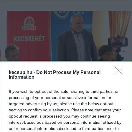
kecsup.hu -
Do Not Process My Personal
Information
If you wish to opt-out of the sale, sharing to third parties, or
processing of your personal or sensitive information for
Király József még nem jelentené ki,
targeted advertising by us, please use the below opt-out
hogy önállóan indul az MSZP 2026-
section to confirm your selection. Please note that after your
ban – a pártelnök mást mond
opt-out request is processed you may continue seeing
interest-based ads based on personal information utilized by
– Még mérlegelés tárgya, hogy minden körzetben
us or personal information disclosed to third parties prior to
indítunk-e saját jelöltet 2026-ban. De azt még nem