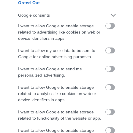
egymással a DK, az MSZP és a Párbeszéd - a jelek azt
Opted Out
mutatják, hogy az együttműködés megszűnik. A
Google consents
I want to allow Google to enable storage
Lapszemle
2024. 07. 05.
L
related to advertising like cookies on web or
device identifiers in apps.
I want to allow my user data to be sent to
Google for online advertising purposes.
I want to allow Google to send me
personalized advertising.
I want to allow Google to enable storage
related to analytics like cookies on web or
device identifiers in apps.
I want to allow Google to enable storage
related to functionality of the website or app.
I want to allow Google to enable storage