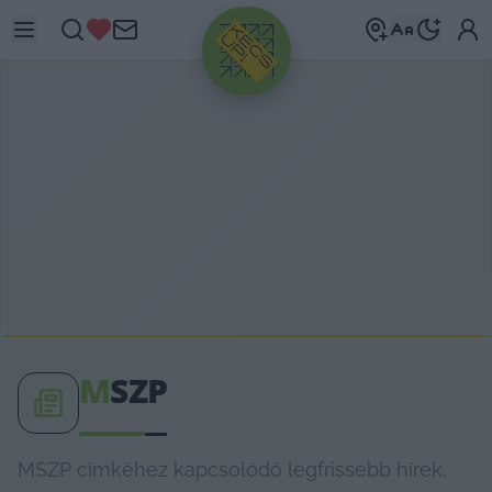
HIRDETÉS
M
SZP
MSZP címkéhez kapcsolódó legfrissebb hírek,