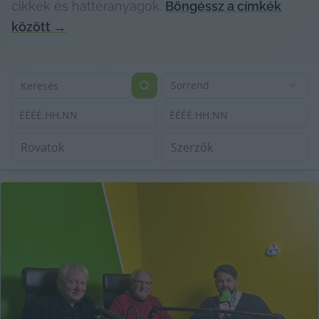
cikkek és háttéranyagok.
Böngéssz a címkék
között
→
Sorrend
ÉÉÉÉ.HH.NN
ÉÉÉÉ.HH.NN