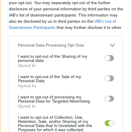
your opt-out. You may separately opt-out of the further
jelenteném ki, hogy önállóan indul a jövő évi
disclosure of your personal information by third parties on the
IAB’s list of downstream participants. This information may
also be disclosed by us to third parties on the
IAB’s List of
Falusi Norbert
2025. 02. 14.
F
N
Downstream Participants
that may further disclose it to other
third parties.
Please note that this website/app uses one or more Google
Personal Data Processing Opt Outs
services and may gather and store information including but
not limited to your visit or usage behaviour. You may click to
I want to opt-out of the Sharing of my
personal data.
grant or deny consent to Google and its third-party tags to
Opted In
use your data for below specified purposes in below Google
consent section.
I want to opt-out of the Sale of my
Personal Data.
Opted In
I want to opt-out of processing my
Personal Data for Targeted Advertising.
A rossz EP-választási szereplés a
Opted In
DK-MSZP-Párbeszéd összefogás végé
jelentheti
I want to opt-out of Collection, Use,
Retention, Sale, and/or Sharing of my
Personal Data that Is Unrelated with the
Néhány hónapja 2026-ig szóló megállapodást kötött
Purposes for which it was collected.