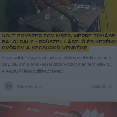
Volt egyszer egy MSZP. Merre tovább
baloldal? – Brúszel László és Kerény
György a KecsuPOD vendége
A szocialisták 1990 után három alkalommal is kormányra
kerültek, ám a 2026-os rendszerváltást már nem élték túl.
A KecsUP Hírek politikatörténeti
Falusi Norbert
2026. 05. 10.
F
N