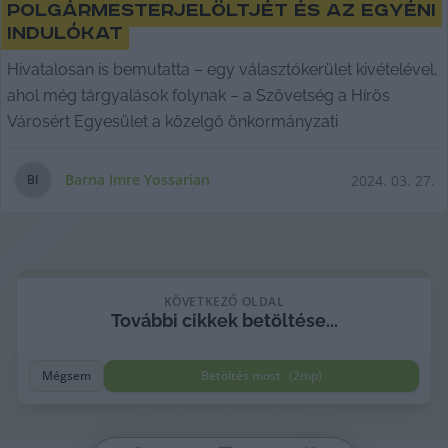
polgármesterjelöltjét és az egyéni
indulókat
Hivatalosan is bemutatta – egy választókerület kivételével,
ahol még tárgyalások folynak – a Szövetség a Hírös
Városért Egyesület a közelgő önkormányzati
Barna Imre Yossarian
2024. 03. 27.
B
I
KÖVETKEZŐ OLDAL
További cikkek betöltése...
Mégsem
Betöltés most
(
2
mp)