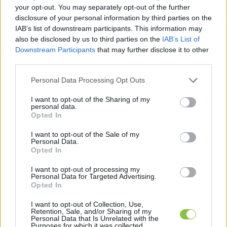
your opt-out. You may separately opt-out of the further
40-50 milliárd? Az épületek még csak 46 százalékos
disclosure of your personal information by third parties on the
készültségi szinten vannak. Cikkünkből
IAB’s list of downstream participants. This information may
also be disclosed by us to third parties on the
IAB’s List of
Downstream Participants
that may further disclose it to other
Hraskó István
2026. 02. 20.
H
I
third parties.
Please note that this website/app uses one or more Google
Personal Data Processing Opt Outs
services and may gather and store information including but
not limited to your visit or usage behaviour. You may click to
I want to opt-out of the Sharing of my
personal data.
grant or deny consent to Google and its third-party tags to
Opted In
use your data for below specified purposes in below Google
consent section.
I want to opt-out of the Sale of my
Personal Data.
Opted In
I want to opt-out of processing my
Personal Data for Targeted Advertising.
Opted In
I want to opt-out of Collection, Use,
Megszólalt a Fidesz egyik kecskeméti
Retention, Sale, and/or Sharing of my
jelöltje a 127,5 milliárdos NJEA-
Personal Data that Is Unrelated with the
Purposes for which it was collected.