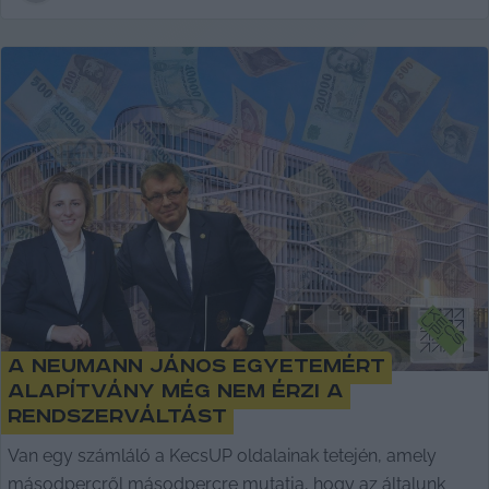
A Neumann János Egyetemért
Alapítvány még nem érzi a
rendszerváltást
Van egy számláló a KecsUP oldalainak tetején, amely
másodpercről másodpercre mutatja, hogy az általunk