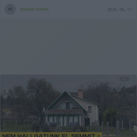
Hraskó István
2025. 06. 17.
H
I
Nem hallgatunk el semmit –