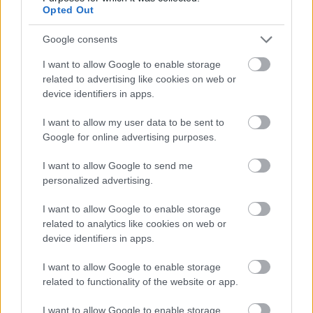
ügyben – Cseh Tamás a felelősségre
Opted Out
vonásról beszélt „a vizsgálat
eredményétől függően”
Google consents
Cseh Tamás tudomása szerint megérkezett "a külön állami
I want to allow Google to enable storage
related to advertising like cookies on web or
segítség az egyetem befejezésére", és pár hónap múlva
device identifiers in apps.
"gőzerővel lehet a befejezésre
I want to allow my user data to be sent to
Google for online advertising purposes.
Hraskó István
2026. 02. 11.
H
I
I want to allow Google to send me
personalized advertising.
I want to allow Google to enable storage
related to analytics like cookies on web or
device identifiers in apps.
I want to allow Google to enable storage
related to functionality of the website or app.
I want to allow Google to enable storage