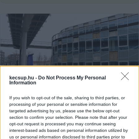
kecsup.hu -
Do Not Process My Personal
Information
If you wish to opt-out of the sale, sharing to third parties, or
Az egyetemi alapítvány annyi
processing of your personal or sensitive information for
targeted advertising by us, please use the below opt-out
támogatást kap még az államtól,
section to confirm your selection. Please note that after your
amennyit a közbeszerzés nyertese
opt-out request is processed you may continue seeing
kér az épületek befejezéséért
interest-based ads based on personal information utilized by
Kérdés, ez még hány milliárd forint lesz - 20-30 vagy akár
us or personal information disclosed to third parties prior to