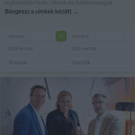
legfrissebb hírek, cikkek és háttéranyagok.
Böngéssz a címkék között
→
Sorrend
ÉÉÉÉ.HH.NN
ÉÉÉÉ.HH.NN