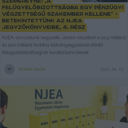
Szemereyné: „a
felügyelőbizottságba egy pénzügyi
végzettségű szakember kellene” –
betekintettünk az NJEA
jegyzőkönyveibe, 4. rész
NJEA-sorozatunk negyedik, utolsó részében a 22,5 milliárd
és 100 milliárd forintos kötvényjegyzésről döntő
felügyelőbizottsági és kuratóriumi ülések
Hraskó István
2025. 06. 19.
H
I