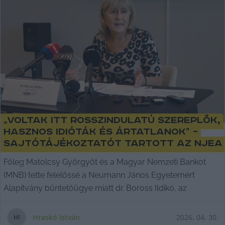
„Voltak itt rosszindulatú szereplők,
hasznos idióták és ártatlanok” –
sajtótájékoztatót tartott az NJEA
Főleg Matolcsy Györgyöt és a Magyar Nemzeti Bankot
(MNB) tette felelőssé a Neumann János Egyetemért
Alapítvány büntetőügye miatt dr. Boross Ildikó, az
Hraskó István
2026. 04. 30.
H
I