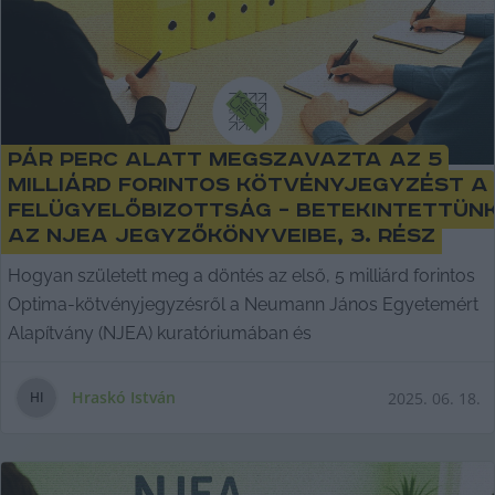
Pár perc alatt megszavazta az 5
milliárd forintos kötvényjegyzést a
felügyelőbizottság – betekintettün
az NJEA jegyzőkönyveibe, 3. rész
Hogyan született meg a döntés az első, 5 milliárd forintos
Optima-kötvényjegyzésről a Neumann János Egyetemért
Alapítvány (NJEA) kuratóriumában és
Hraskó István
2025. 06. 18.
H
I