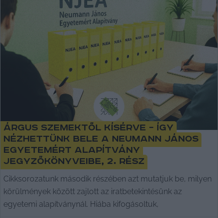
Árgus szemektől kísérve – így
nézhettünk bele a Neumann János
Egyetemért Alapítvány
jegyzőkönyveibe, 2. rész
Cikksorozatunk második részében azt mutatjuk be, milyen
körülmények között zajlott az iratbetekintésünk az
egyetemi alapítványnál. Hiába kifogásoltuk,