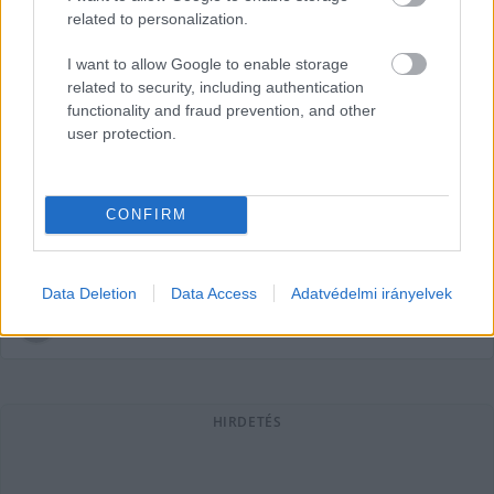
related to personalization.
I want to allow Google to enable storage
related to security, including authentication
„Ez sikkasztás volt” – Ligeti Miklós
functionality and fraud prevention, and other
user protection.
volt a KecsUP Est vendége
(galériával+videóval)
Ligeti Miklós, a Transparency International Magyarország
CONFIRM
jogi igazgatója volt a legutóbbi KecsUP Est vendége, akit
Alter Róbert, a KecsUP Hírek
Data Deletion
Data Access
Adatvédelmi irányelvek
Barna Imre Yossarian
2025. 06. 21.
B
I
HIRDETÉS