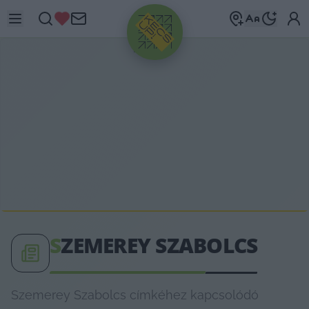
HIRDETÉS
S
ZEMEREY SZABOLCS
Szemerey Szabolcs címkéhez kapcsolódó