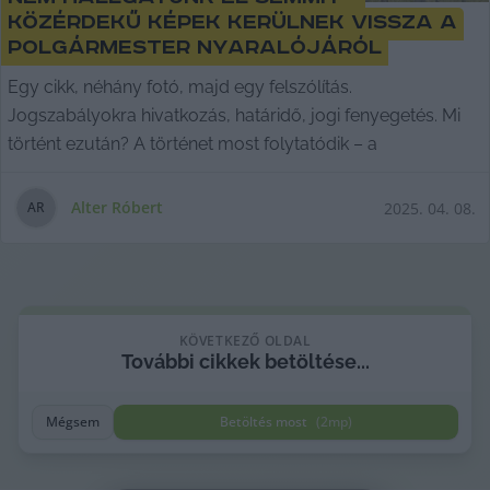
közérdekű képek kerülnek vissza a
polgármester nyaralójáról
Egy cikk, néhány fotó, majd egy felszólítás.
Jogszabályokra hivatkozás, határidő, jogi fenyegetés. Mi
történt ezután? A történet most folytatódik – a
Alter Róbert
2025. 04. 08.
A
R
KÖVETKEZŐ OLDAL
További
cikkek
betöltése...
Mégsem
Betöltés most
(
2
mp)