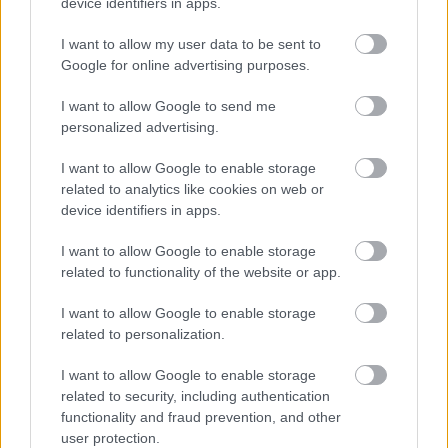
device identifiers in apps.
Lapszemle
2025. 02. 21.
L
I want to allow my user data to be sent to
Google for online advertising purposes.
I want to allow Google to send me
personalized advertising.
I want to allow Google to enable storage
related to analytics like cookies on web or
device identifiers in apps.
I want to allow Google to enable storage
related to functionality of the website or app.
I want to allow Google to enable storage
related to personalization.
Szlovákia lehet a helyszíne egy
I want to allow Google to enable storage
esetleges orosz-ukrán
related to security, including authentication
functionality and fraud prevention, and other
tárgyalásnak – Fico ezt ajánlotta
user protection.
Putyinnak a találkozójukon