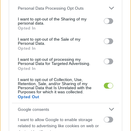
Please note that this website/app uses one or more Google
Personal Data Processing Opt Outs
services and may gather and store information including but
not limited to your visit or usage behaviour. You may click to
I want to opt-out of the Sharing of my
personal data.
grant or deny consent to Google and its third-party tags to
Opted In
use your data for below specified purposes in below Google
consent section.
I want to opt-out of the Sale of my
Personal Data.
Opted In
I want to opt-out of processing my
Personal Data for Targeted Advertising.
Opted In
I want to opt-out of Collection, Use,
Retention, Sale, and/or Sharing of my
Personal Data that Is Unrelated with the
Szlovákia bejelentkezett az új
Purposes for which it was collected.
Tesla-gyár helyszínének
Opted Out
Robert Fico szlovák kormányfő a világ leggazdagabb és
Google consents
egyik legbefolyásosabb emberével, Elon Muskkal
I want to allow Google to enable storage
egyeztetett, miután másfél hete sürgősségi találkozót
related to advertising like cookies on web or