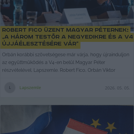
Robert Fico üzent Magyar Péternek:
„A három testőr a negyedikre és a V4
újjáélesztésére vár”
Orbán korábbi szövetségese már várja, hogy újrainduljon
az együttműködés a V4-en belül Magyar Péter
részvételével. Lapszemle. Robert Fico, Orbán Viktor
Lapszemle
2026. 05. 05.
L