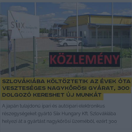
Szlovákiába költöztetik az évek óta
veszteséges nagykőrösi gyárat, 300
dolgozó kereshet új munkát
A japán tulajdonú ipari és autóipari elektronikus
részegységeket gyártó Siix Hungary Kft. Szlovákiába
helyezi át a gyártást nagykőrösi üzeméből, ezért 300