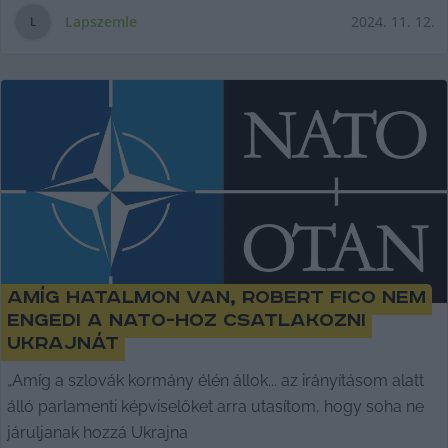
Lapszemle
2024. 11. 12.
L
Amíg hatalmon van, Robert Fico nem
engedi a NATO-hoz csatlakozni
Ukrajnát
„Amíg a szlovák kormány élén állok... az irányításom alatt
álló parlamenti képviselőket arra utasítom, hogy soha ne
járuljanak hozzá Ukrajna