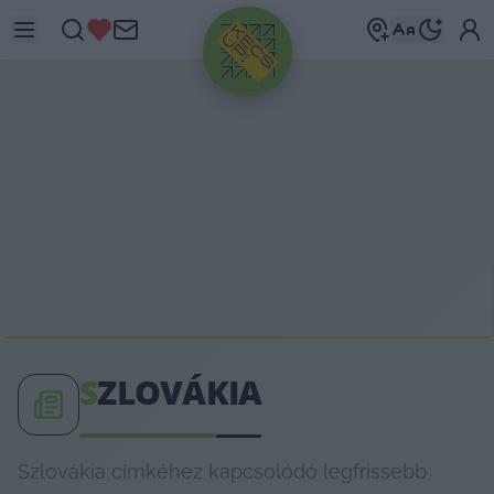
HIRDETÉS
S
ZLOVÁKIA
Szlovákia címkéhez kapcsolódó legfrissebb