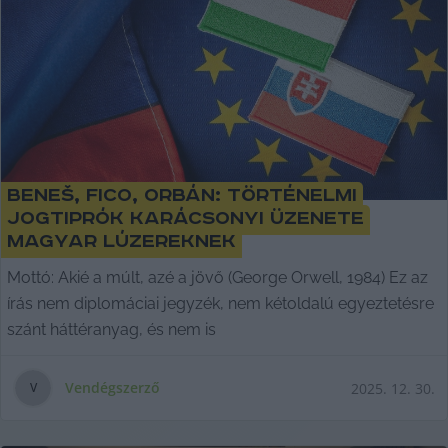
Beneš, Fico, Orbán: történelmi
jogtiprók karácsonyi üzenete
magyar lúzereknek
Mottó: Akié a múlt, azé a jövő (George Orwell, 1984) Ez az
írás nem diplomáciai jegyzék, nem kétoldalú egyeztetésre
szánt háttéranyag, és nem is
Vendégszerző
2025. 12. 30.
V