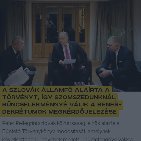
A szlovák államfő aláírta a
törvényt, így szomszédunknál
bűncselekménnyé válik a Beneš-
dekrétumok megkérdőjelezése
Peter Pellegrini szlovák köztársasági elnök aláírta a
Büntető Törvénykönyv módosítását, amelynek
következtében – egyebek mellett – büntetendővé válik a