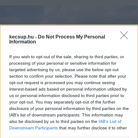
kecsup.hu -
Do Not Process My Personal
Information
If you wish to opt-out of the sale, sharing to third parties, or
processing of your personal or sensitive information for
targeted advertising by us, please use the below opt-out
section to confirm your selection. Please note that after your
Megkéseltek egy magyarul beszélő
opt-out request is processed you may continue seeing
fiatalt Pozsonyban
interest-based ads based on personal information utilized by
us or personal information disclosed to third parties prior to
A magyar kormány és a szlovákiai Magyar Szövetség is
your opt-out. You may separately opt-out of the further
magyarellenes indítékot lát a pozsonyi késeléses eset
disclosure of your personal information by third parties on the
IAB’s list of downstream participants. This information may
mögött. A Napunk szlovákiai magyar hírportál
also be disclosed by us to third parties on the
IAB’s List of
Downstream Participants
that may further disclose it to other
Lapszemle
2025. 03. 06.
L
third parties.