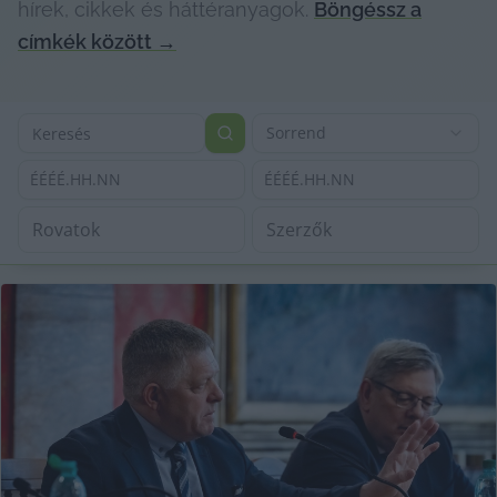
hírek, cikkek és háttéranyagok.
Böngéssz a
címkék között
→
Sorrend
ÉÉÉÉ.HH.NN
ÉÉÉÉ.HH.NN