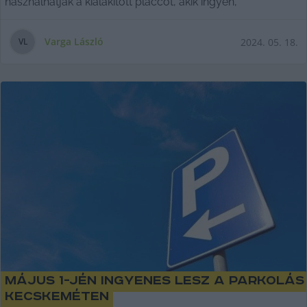
használhatják a kialakított placcot, akik ingyen,
Varga László
2024. 05. 18.
V
L
Május 1-jén ingyenes lesz a parkolás
Kecskeméten