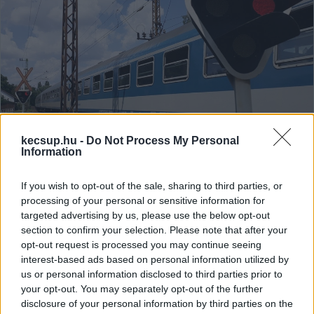
kecsup.hu -
Do Not Process My Personal
Körbe lehet utazni Magyarországot
Information
24 óra alatt tömegközlekedéssel?
If you wish to opt-out of the sale, sharing to third parties, or
Egy budapesti mérnök arra vállalkozott, hogy a
processing of your personal or sensitive information for
gyakorlatban is kipróbálja, mi számít a leghosszabb,
targeted advertising by us, please use the below opt-out
egyetlen nap alatt megtehető utazásnak az idén
section to confirm your selection. Please note that after your
opt-out request is processed you may continue seeing
interest-based ads based on personal information utilized by
Lapszemle
2025. 12. 27.
L
us or personal information disclosed to third parties prior to
your opt-out. You may separately opt-out of the further
disclosure of your personal information by third parties on the