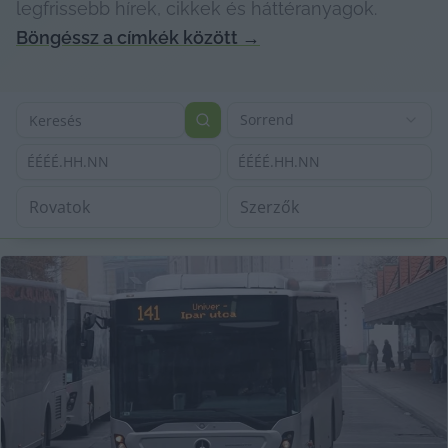
legfrissebb hírek, cikkek és háttéranyagok.
Böngéssz a címkék között
→
Sorrend
ÉÉÉÉ.HH.NN
ÉÉÉÉ.HH.NN