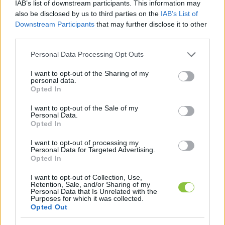
IAB’s list of downstream participants. This information may
also be disclosed by us to third parties on the
IAB’s List of
Downstream Participants
that may further disclose it to other
third parties.
Please note that this website/app uses one or more Google
Personal Data Processing Opt Outs
services and may gather and store information including but
not limited to your visit or usage behaviour. You may click to
I want to opt-out of the Sharing of my
personal data.
grant or deny consent to Google and its third-party tags to
Opted In
use your data for below specified purposes in below Google
consent section.
I want to opt-out of the Sale of my
Personal Data.
Opted In
Mit látnak először azok, akik
I want to opt-out of processing my
Personal Data for Targeted Advertising.
tömegközlekedéssel érkeznek
Opted In
Kecskemétre?
I want to opt-out of Collection, Use,
Jelenleg leginkább mobilvécéket, omladozó vasúti
Retention, Sale, and/or Sharing of my
Personal Data that Is Unrelated with the
épületeket, meghatározó helyi alakok tiszteletére állított,
Purposes for which it was collected.
Opted Out
elhanyagolt szobrokat, hajléktalanokat és