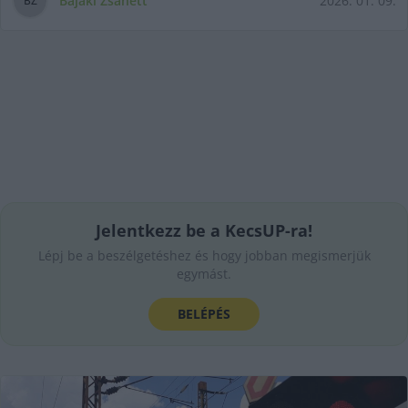
Bajáki Zsanett
2026. 01. 09.
B
Z
Jelentkezz be a KecsUP-ra!
Lépj be a beszélgetéshez és hogy jobban megismerjük
egymást.
BELÉPÉS