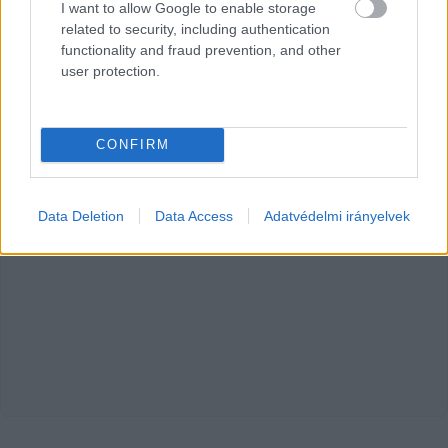
I want to allow Google to enable storage
related to security, including authentication
Korábban két cikkben is beszámoltunk róla, hogy
functionality and fraud prevention, and other
kecskeméti civilek gondolnák újra a város közösségi
user protection.
közlekedését. Az ügy haladásáról, terveiről és
Balla Szilárd
2024. 05. 29.
B
S
CONFIRM
Data Deletion
Data Access
Adatvédelmi irányelvek
HIRDETÉS