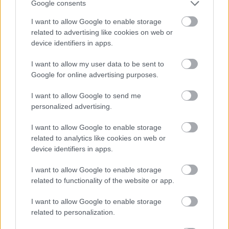
Google consents
Balla Szilárd
2025. 07. 04.
B
S
I want to allow Google to enable storage
related to advertising like cookies on web or
device identifiers in apps.
I want to allow my user data to be sent to
Google for online advertising purposes.
I want to allow Google to send me
personalized advertising.
I want to allow Google to enable storage
related to analytics like cookies on web or
device identifiers in apps.
I want to allow Google to enable storage
„Az emberek akkor fogják letenni az
related to functionality of the website or app.
autót, ha valós alternatívát
I want to allow Google to enable storage
látnak” – egy 18 éves srác
related to personalization.
újragondolta Kecskemét közösségi
közlekedését