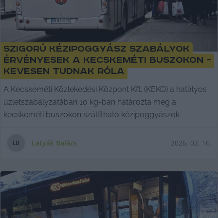
Szigorú kézipoggyász szabályok
érvényesek a kecskeméti buszokon –
kevesen tudnak róla
A Kecskeméti Közlekedési Központ Kft. (KEKO) a hatályos
üzletszabályzatában 10 kg-ban határozta meg a
kecskeméti buszokon szállítható kézipoggyászok
Latyák Balázs
2026. 02. 16.
L
B