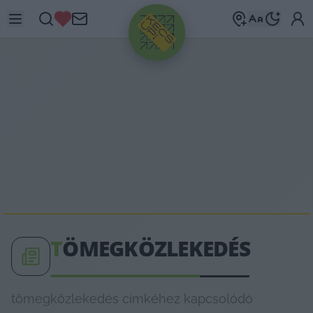
HIRDETÉS
T
ÖMEGKÖZLEKEDÉS
tömegközlekedés címkéhez kapcsolódó