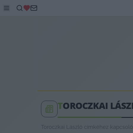
T
OROCZKAI LÁSZ
Toroczkai László címkéhez kapcsolód