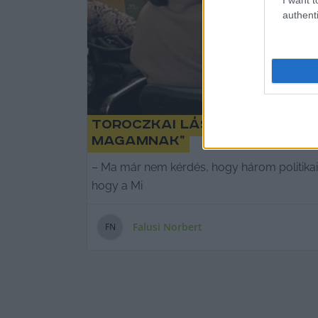
authenti
Toroczkai László Kecskemét
magamnak”
– Ma már nem kérdés, hogy három politikai 
hogy a Mi
Falusi Norbert
F
N