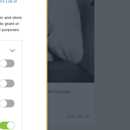
B’s List of
er and store
to grant or
ed purposes
Toroczkai László és a Mi Hazánk
2026. 02. 06.