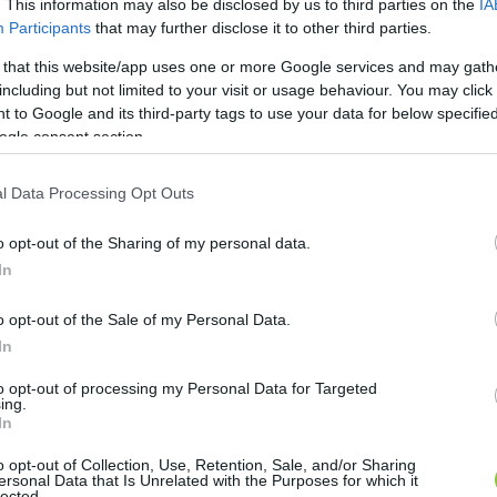
. This information may also be disclosed by us to third parties on the
IA
Participants
that may further disclose it to other third parties.
 that this website/app uses one or more Google services and may gath
including but not limited to your visit or usage behaviour. You may click 
 to Google and its third-party tags to use your data for below specifi
ogle consent section.
l Data Processing Opt Outs
o opt-out of the Sharing of my personal data.
In
ászló Kecskeméten kampányolt!
o opt-out of the Sale of my Personal Data.
In
dcastje) legújabb adásának célkeresztjében természetesen 
to opt-out of processing my Personal Data for Targeted
ing.
In
o opt-out of Collection, Use, Retention, Sale, and/or Sharing
ersonal Data that Is Unrelated with the Purposes for which it
lected.