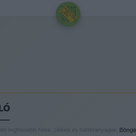
HIRDETÉS
LÓ
ó legfrissebb hírek, cikkek és háttéranyagok.
Böngé