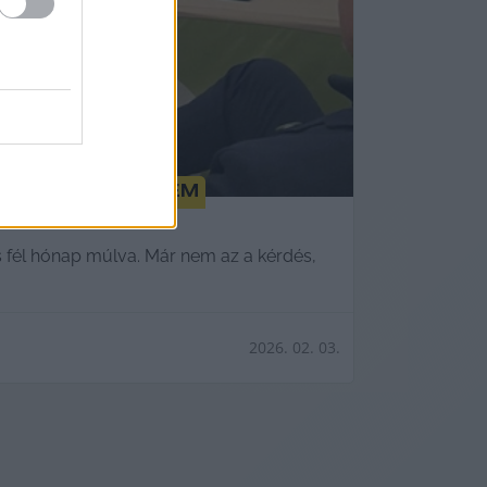
nni, ezt kikérem
s fél hónap múlva. Már nem az a kérdés,
2026. 02. 03.