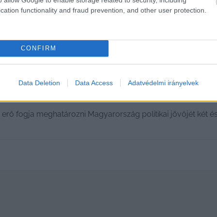
cation functionality and fraud prevention, and other user protection.
CONFIRM
Data Deletion
Data Access
Adatvédelmi irányelvek
en: „én szeretnék a miniszterelnök le
erő fogja meghatározni Magyarország politikai jövőjét két é