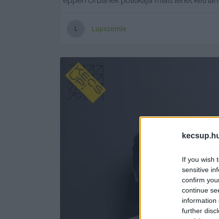
éppen Orbánék politikája miatt lehet kétha
Lapszemle
L
kecsup.h
If you wish 
sensitive in
confirm you
continue se
information 
further disc