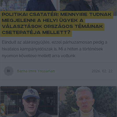
Politikai csatatér: mennyire tudnak
megjelenni a helyi ügyek a
választások országos témáinak
csetepatéja mellett?
Elindult az aláírásgyűjtés, ezzel párhuzamosan pedig a
hivatalos kampányidőszak is. Mi a héten a történések
nyomon követése mellett arra voltunk
Barna Imre Yossarian
2026. 02. 22.
B
I