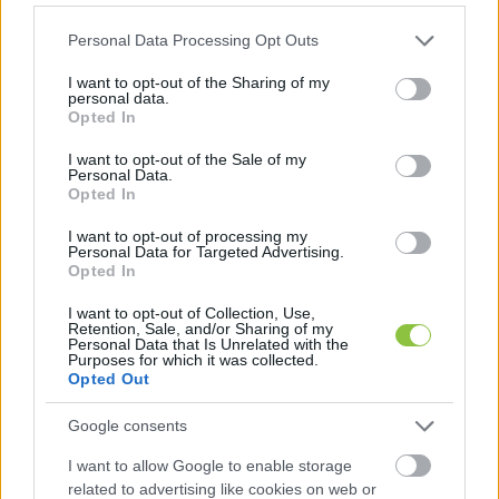
Falusi Norbert
2026. 02. 08.
F
N
Please note that this website/app uses one or more Google
Personal Data Processing Opt Outs
services and may gather and store information including but
not limited to your visit or usage behaviour. You may click to
I want to opt-out of the Sharing of my
personal data.
grant or deny consent to Google and its third-party tags to
Opted In
use your data for below specified purposes in below Google
consent section.
I want to opt-out of the Sale of my
Personal Data.
Opted In
I want to opt-out of processing my
Personal Data for Targeted Advertising.
Opted In
Jelentkezz be a KecsUP-ra!
I want to opt-out of Collection, Use,
Retention, Sale, and/or Sharing of my
Lépj be a beszélgetéshez és hogy jobban megismerjük
Personal Data that Is Unrelated with the
egymást.
Purposes for which it was collected.
Opted Out
BELÉPÉS
Google consents
I want to allow Google to enable storage
related to advertising like cookies on web or