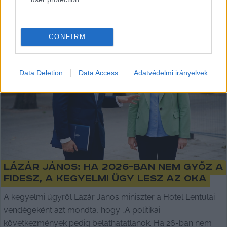
CONFIRM
Data Deletion
Data Access
Adatvédelmi irányelvek
Lázár János: ha 2026-ban nem győz a
Fidesz, a kegyelmi ügy lesz az oka
A kegyelmi ügyről Lázár János miniszter a Hotel Lentulai
vendégeként azt mondta, hogy „A politikai
következmények pedig beláthatatlanok. Ha 26-ban nem