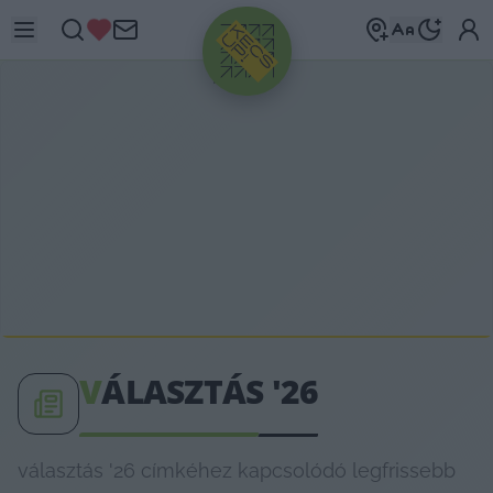
HIRDETÉS
V
ÁLASZTÁS '26
választás '26 címkéhez kapcsolódó legfrissebb