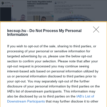
kecsup.hu -
Do Not Process My Personal
Information
If you wish to opt-out of the sale, sharing to third parties, or
processing of your personal or sensitive information for
targeted advertising by us, please use the below opt-out
Politikai csatatér: a Fidesz a
section to confirm your selection. Please note that after your
félelmet, a Tisza a helyi ügyeket
opt-out request is processed you may continue seeing
tolta – ez történt a héten a
interest-based ads based on personal information utilized by
kecskeméti választókerületekben
us or personal information disclosed to third parties prior to
your opt-out. You may separately opt-out of the further
Alig hatvan nap múlva választunk, a két legnagyobb párt
disclosure of your personal information by third parties on the
már elstartolt, és javában kampányol, noha a kampány
IAB’s list of downstream participants. This information may
also be disclosed by us to third parties on the
IAB’s List of
hivatalosan csak február 21-én kezdődik. A
Downstream Participants
that may further disclose it to other
third parties.