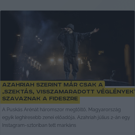
Azahriah szerint már csak a
„szektás, visszamaradott véglények
szavaznak a Fideszre
A Puskás Arénát háromszor megtöltő, Magyarország
egyik leghíresebb zenei előadója, Azahriah július 2-án egy
Instagram-sztoriban tett markáns