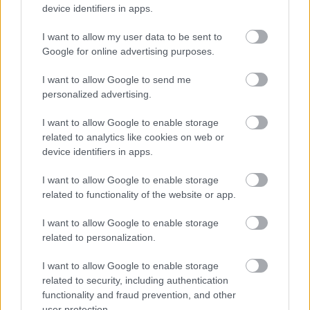
device identifiers in apps.
I want to allow my user data to be sent to
Google for online advertising purposes.
I want to allow Google to send me
personalized advertising.
I want to allow Google to enable storage
related to analytics like cookies on web or
A Kecskeméti Járási Hivatal fideszes
device identifiers in apps.
vezetője fizetés nélküli
szabadságra ment, hogy ne legyen
I want to allow Google to enable storage
összeférhetetlen a jelöltséggel
related to functionality of the website or app.
Januártól fizetés nélküli szabadságát tölti a Kecskeméti
I want to allow Google to enable storage
Járási Hivatal vezetője, Cseh Tamás, aki a Fidesz–KDNP
related to personalization.
országgyűlési képviselőjelöltjeként indul
I want to allow Google to enable storage
related to security, including authentication
Falusi Norbert
functionality and fraud prevention, and other
2026. 01. 29.
F
N
user protection.