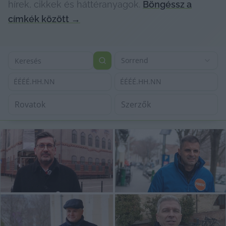
hírek, cikkek és háttéranyagok.
Böngéssz a
címkék között
→
Sorrend
ÉÉÉÉ.HH.NN
ÉÉÉÉ.HH.NN