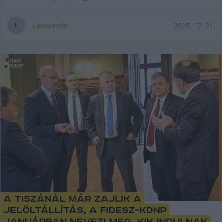
Lapszemle
2025. 12. 21.
L
A Tiszánál már zajlik a
jelöltállítás, a Fidesz-KDNP
januárban nevezi meg, kik indulnak